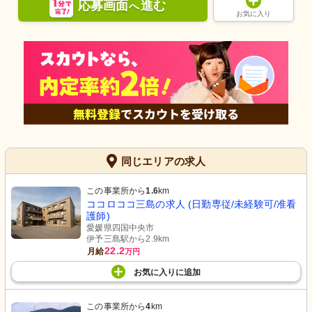
応募画面
進む
へ
お気に入り
同じエリアの求人
この事業所から
1.6
km
ココロココ三島の求人 (日勤専従/未経験可/准看
護師)
愛媛県四国中央市
伊予三島駅から2.9km
22.2
月給
万円
お気に入り
に
追加
この事業所から
4
km