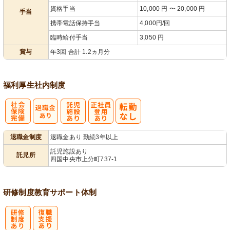
資格手当
10,000 円 〜 20,000 円
手当
携帯電話保持手当
4,000円/回
臨時給付手当
3,050 円
賞与
年3回 合計 1.2ヵ月分
福利厚生
社内制度
社
託
正社員登用あ
退職金制度
退職金あり 勤続3年以上
会保険完備
児施設あり
り
託児施設あり
託児所
四国中央市上分町737‐1
研修制度
教育
サポート体制
研
復