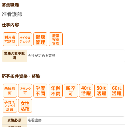
募集職種
准看護師
仕事内容
利
バイタルチェ
服薬・投薬管
業務の変更範
会社が定める業務
囲
用者宅訪問
ック
理
応募条件
資格・経験
子育てママパ
資格必須
准看護師
パ活躍