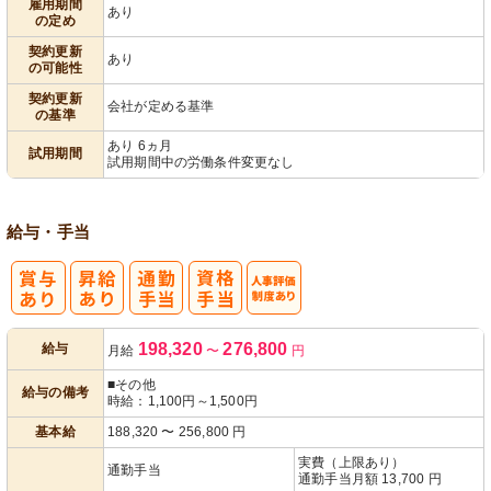
雇用期間
あり
の定め
契約更新
あり
の可能性
契約更新
会社が定める基準
の基準
あり 6ヵ月
試用期間
試用期間中の労働条件変更なし
給与・手当
人事評価制度
198,320
276,800
給与
月給
〜
円
あり
■その他
給与の備考
時給：1,100円～1,500円
基本給
188,320
〜
256,800
円
実費（上限あり）
通勤手当
通勤手当月額 13,700 円