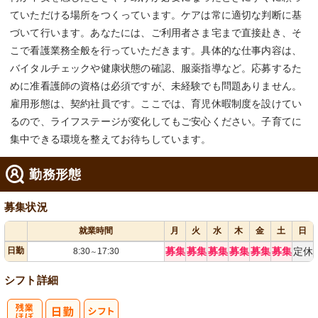
ていただける場所をつくっています。ケアは常に適切な判断に基
づいて行います。あなたには、ご利用者さま宅まで直接赴き、そ
こで看護業務全般を行っていただきます。具体的な仕事内容は、
バイタルチェックや健康状態の確認、服薬指導など。応募するた
めに准看護師の資格は必須ですが、未経験でも問題ありません。
雇用形態は、契約社員です。ここでは、育児休暇制度を設けてい
るので、ライフステージが変化してもご安心ください。子育てに
集中できる環境を整えてお待ちしています。
勤務形態
募集状況
就業時間
月
火
水
木
金
土
日
日勤
募集
募集
募集
募集
募集
募集
定休
8:30
17:30
～
シフト詳細