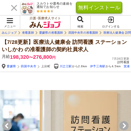
スカウトや選考の連絡を
無料インストール
通知でお知らせ
介護･医療求人サイト
メニュー
検索
ログインする
みんジョブ
准看護師
愛媛県の准看護師
四国中央市の准看護師
医療法人健康会 訪
【7/28更新】医療法人健康会 訪問看護 ステーション
いしかわ
の准看護師の契約社員求人
月給
198,320
276,800
〜
円
7月28日更新
訪問看護
愛媛県
四国中央市
上分町
川之江駅
から2.8km
伊予三島駅
から4.5km
箕浦