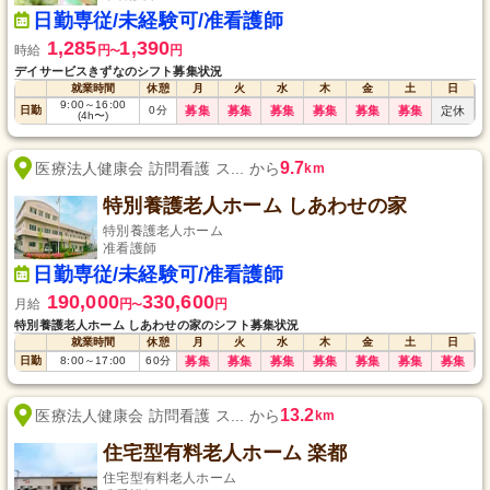
日勤専従/未経験可/准看護師
1,285
1,390
時給
円
円
〜
デイサービスきずなのシフト募集状況
就業時間
休憩
月
火
水
木
金
土
日
9:00
～
16:00
日勤
0
分
募集
募集
募集
募集
募集
募集
定休
(4h〜)
9.7
医療法人健康会 訪問看護 ス... から
km
特別養護老人ホーム しあわせの家
特別養護老人ホーム
准看護師
日勤専従/未経験可/准看護師
190,000
330,600
月給
円
円
〜
特別養護老人ホーム しあわせの家のシフト募集状況
就業時間
休憩
月
火
水
木
金
土
日
日勤
8:00
～
17:00
60
分
募集
募集
募集
募集
募集
募集
募集
13.2
医療法人健康会 訪問看護 ス... から
km
住宅型有料老人ホーム 楽都
住宅型有料老人ホーム