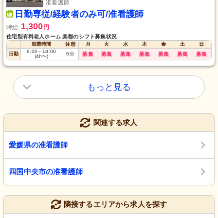
准看護師
日勤専従/経験者のみ可/准看護師
1,300
時給
円
住宅型有料老人ホーム 楽都のシフト募集状況
就業時間
休憩
月
火
水
木
金
土
日
9:00
～
18:00
日勤
0
分
募集
募集
募集
募集
募集
募集
募集
(4h〜)
もっと見る
関連する求人
愛媛県の准看護師
四国中央市の准看護師
隣接するエリアから求人を探す