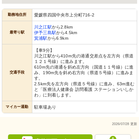
勤務地住所
愛媛県四国中央市上分町716-2
川之江駅
から2.8km
最寄り駅
伊予三島駅
から4.5km
箕浦駅
から6.9km
【車9分】
川之江駅から410m先の港通交差点を左方向（県道
１２１号線）に進みます。
610m先の港通を斜め左方向（国道１１号線）に進
交通手段
み、190m先を斜め右方向（県道５号線）に進みま
す。
2.5km先を左方向（県道５号線）に進み、63m進む
と「医療法人健康会 訪問看護 ステーションいしか
わ」に到着します。
マイカー通勤
駐車場あり
2026/07/28 更新