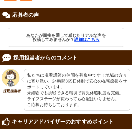
応募者の声
修制度あり
職支援あり
あなたが面接を通して感じたリアルな声を
投稿してみませんか？
詳細はこちら
採用担当者からのコメント
私たちは准看護師の仲間を募集中です！地域の方々
に寄り添い、24時間365日体制で安心の在宅療養をサ
ポートしています。

採用担当者
未経験でも挑戦できる環境で育児休暇制度も完備。

ライフステージが変わっても心配はいりません。

ご応募お待ちしております。
キャリアアドバイザーのおすすめポイント