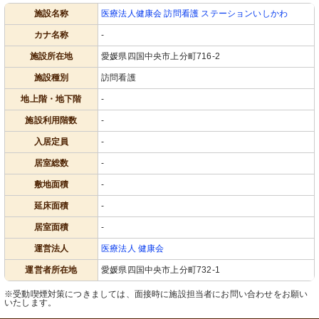
施設名称
医療法人健康会 訪問看護 ステーションいしかわ
カナ名称
-
施設所在地
愛媛県四国中央市上分町716-2
施設種別
訪問看護
地上階・地下階
-
施設利用階数
-
入居定員
-
居室総数
-
敷地面積
-
延床面積
-
居室面積
-
運営法人
医療法人 健康会
運営者所在地
愛媛県四国中央市上分町732-1
※受動喫煙対策につきましては、面接時に施設担当者にお問い合わせをお願い
いたします。