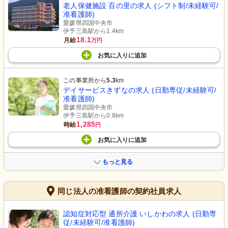
老人保健施設 百の里の求人 (シフト制/未経験可/
准看護師)
愛媛県四国中央市
伊予三島駅から1.4km
18.1
月給
万円
お気に入り
に
追加
この事業所から
5.3
km
デイサービスきずなの求人 (日勤専従/未経験可/
准看護師)
愛媛県四国中央市
伊予三島駅から0.8km
1,285
時給
円
お気に入り
に
追加
もっと見る
同じ法人の准看護師の契約社員求人
認知症対応型 通所介護 いしかわの求人 (日勤専
従/未経験可/准看護師)