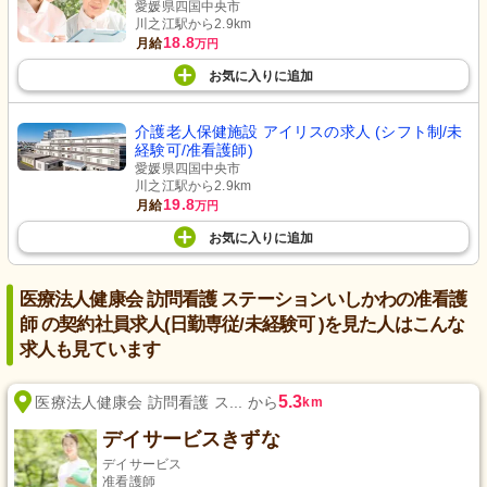
愛媛県四国中央市
川之江駅から2.9km
18.8
月給
万円
お気に入り
に
追加
介護老人保健施設 アイリスの求人 (シフト制/未
経験可/准看護師)
愛媛県四国中央市
川之江駅から2.9km
19.8
月給
万円
お気に入り
に
追加
医療法人健康会 訪問看護 ステーションいしかわの准看護
師 の契約社員求人(日勤専従/未経験可 )を見た人はこんな
求人も見ています
5.3
医療法人健康会 訪問看護 ス... から
km
デイサービスきずな
デイサービス
准看護師