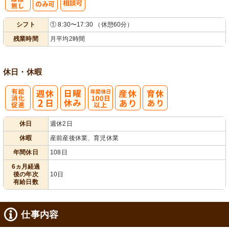
残
シ
シフト
① 8:30〜17:30 （休憩60分）
業ほぼなし
フト相談可
残業時間
月平均2時間
休日・休暇
有
年間休日
休日
週休2日
給消化促進
100日以上
休暇
産前産後休業、育児休業
年間休日
108日
6ヵ月経過
後の年次
10日
有給日数
仕事内容