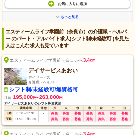
お気に入り
に
追加
もっと見る
エスティームライフ学園前（奈良市）の介護職・ヘルパ
ー のパート・アルバイト求人(シフト制/未経験可 )を見た
人はこんな求人も見ています
3.4
エスティームライフ学園前（奈... から
km
デイサービスあおい
デイサービス
介護職・ヘルパー
シフト制/未経験可/無資格可
195,000
263,000
月給
円
円
〜
デイサービスあおいのシフト募集状況
就業時間
休憩
月
火
水
木
金
土
日
日勤
8:30
～
17:30
-
募集
募集
募集
募集
募集
募集
募集
夜勤
16:30
～
翌9:30
-
募集
募集
募集
募集
募集
募集
募集
3.4
エスティームライフ学園前（奈... から
km