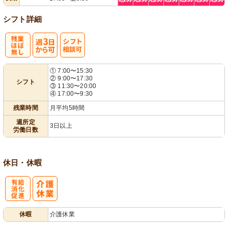
シフト詳細
残
週
シ
① 7:00〜15:30
② 9:00〜17:30
シフト
業ほぼなし
3日から可
フト相談可
③ 11:30〜20:00
④ 17:00〜9:30
残業時間
月平均5時間
週所定
3日以上
労働日数
休日・休暇
有
休暇
介護休業
給消化促進