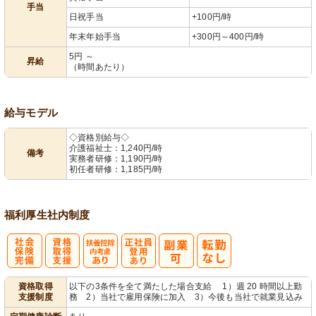
手当
日祝手当
+100円/時
年末年始手当
+300円～400円/時
5円 ～
昇給
（時間あたり）
給与モデル
◇資格別給与◇
介護福祉士：1,240円/時
備考
実務者研修：1,190円/時
初任者研修：1,185円/時
福利厚生
社内制度
社
資格取得支援
扶養控除内考
正社員登用あ
資格取得
以下の3条件を全て満たした場合支給 1）週 20 時間以上勤
支援制度
務 2）当社で雇用保険に加入 3）今後も当社で就業見込み
会保険完備
あり
慮あり
り