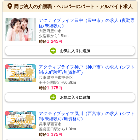
同じ法人の介護職・ヘルパーのパート・アルバイト求人
アクティブライフ豊中（豊中市）の求人 (夜勤専
従/未経験可)
大阪府豊中市
少路駅から1.5km
1,245
時給
円
お気に入り
に
追加
アクティブライフ神戸（神戸市）の求人 (シフト
制/未経験可/無資格可)
兵庫県神戸市中央区
王子公園駅から0.8km
1,175
時給
円
お気に入り
に
追加
アクティブライフ夙川（西宮市）の求人 (シフト
制/未経験可/無資格可)
兵庫県西宮市
苦楽園口駅から1.0km
1,175
時給
円