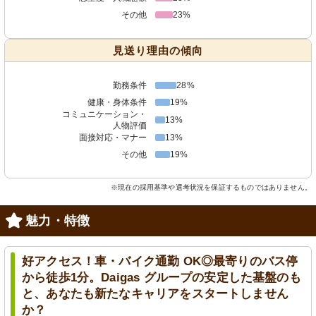
その他
23%
見送り理由の傾向
勤務条件
28%
健康・身体条件
19%
コミュニケーション・
13%
人物評価
面接対応・マナー
13%
その他
19%
※現在の採用基準や選考状況を保証するものではありません。
魅力・特徴
好アクセス！車・バイク通勤 OK◎最寄りのバス停
から徒歩1分。Daigas グループの安定した基盤のも
と、あなたも新たなキャリアをスタートしません
か？