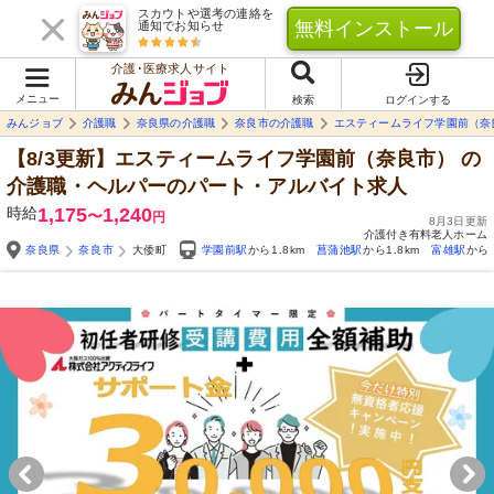
スカウトや選考の連絡を
無料インストール
通知でお知らせ
介護･医療求人サイト
メニュー
検索
ログインする
みんジョブ
介護職
奈良県の介護職
奈良市の介護職
エスティームライフ学園前（奈
【8/3更新】エスティームライフ学園前（奈良市）
の
介護職・ヘルパーのパート・アルバイト求人
時給
1,175
1,240
〜
円
8月3日更新
介護付き有料老人ホーム
奈良県
奈良市
大倭町
学園前駅
から1.8km
菖蒲池駅
から1.8km
富雄駅
から2
Yo
自由