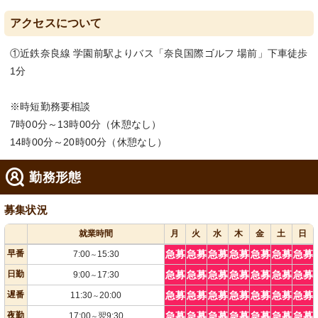
アクセスについて
①近鉄奈良線 学園前駅よりバス「奈良国際ゴルフ 場前」下車徒歩
1分
※時短勤務要相談
7時00分～13時00分（休憩なし）
14時00分～20時00分（休憩なし）
勤務形態
募集状況
就業時間
月
火
水
木
金
土
日
早番
急募
急募
急募
急募
急募
急募
急募
7:00
15:30
～
日勤
急募
急募
急募
急募
急募
急募
急募
9:00
17:30
～
遅番
急募
急募
急募
急募
急募
急募
急募
11:30
20:00
～
夜勤
急募
急募
急募
急募
急募
急募
急募
17:00
翌9:30
～