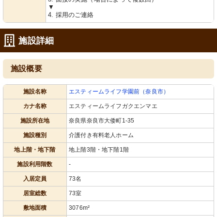
▼
4. 採用のご連絡
施設詳細
施設概要
施設名称
エスティームライフ学園前（奈良市）
カナ名称
エスティームライフガクエンマエ
施設所在地
奈良県奈良市大倭町1-35
施設種別
介護付き有料老人ホーム
地上階・地下階
地上階3階・地下階1階
施設利用階数
-
入居定員
73名
居室総数
73室
敷地面積
3076m²