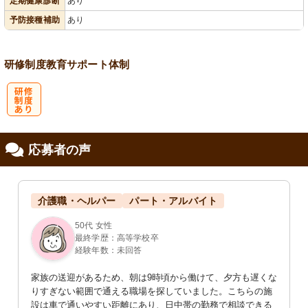
定期健康診断
あり
予防接種補助
あり
研修制度
教育
サポート体制
研
応募者の声
修制度あり
介護職・ヘルパー
パート・アルバイト
50代 女性
最終学歴：高等学校卒
経験年数：未回答
家族の送迎があるため、朝は9時頃から働けて、夕方も遅くな
りすぎない範囲で通える職場を探していました。こちらの施
設は車で通いやすい距離にあり、日中帯の勤務で相談できる