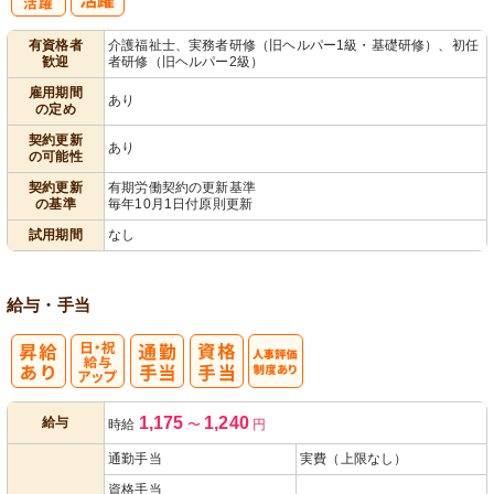
子育てママパ
有資格者
介護福祉士、実務者研修（旧ヘルパー1級・基礎研修）、初任
歓迎
者研修（旧ヘルパー2級）
パ活躍
雇用期間
あり
の定め
契約更新
あり
の可能性
契約更新
有期労働契約の更新基準
の基準
毎年10月1日付原則更新
試用期間
なし
給与・手当
日・祝給与ア
人事評価制度
1,175
1,240
給与
時給
〜
円
ップ
あり
通勤手当
実費（上限なし）
資格手当