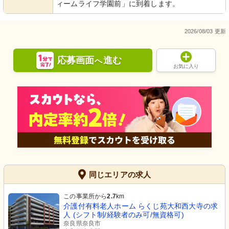
ィームライフ学園前」に到着します。
2026/08/03 更新
応募画面
進む
へ
お気に入り
同じエリアの求人
この事業所から
2.7
km
介護付有料老人ホーム らくじ苑大和西大寺の求
人 (シフト制/経験者のみ可/無資格可)
奈良県奈良市