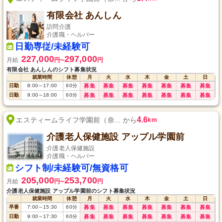
有限会社 あんしん
訪問介護
介護職・ヘルパー
日勤専従/未経験可
227,000
297,000
月給
円
円
〜
有限会社 あんしんのシフト募集状況
就業時間
休憩
月
火
水
木
金
土
日
日勤
8:00
～
17:00
60
分
募集
募集
募集
募集
募集
募集
募集
日勤
9:00
～
18:00
60
分
募集
募集
募集
募集
募集
募集
募集
4.6
エスティームライフ学園前（奈... から
km
介護老人保健施設 アップル学園前
介護老人保健施設
介護職・ヘルパー
シフト制/未経験可/無資格可
205,000
253,700
月給
円
円
〜
介護老人保健施設 アップル学園前のシフト募集状況
就業時間
休憩
月
火
水
木
金
土
日
早番
7:00
～
15:30
60
分
募集
募集
募集
募集
募集
募集
募集
日勤
9:00
～
17:30
60
分
募集
募集
募集
募集
募集
募集
募集