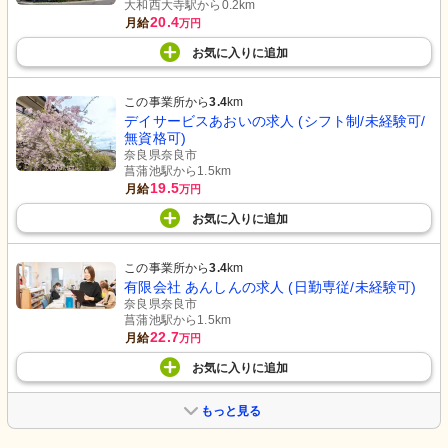
大和西大寺駅から0.2km
20.4
月給
万円
お気に入り
に
追加
この事業所から
3.4
km
デイサービスあおいの求人 (シフト制/未経験可/
無資格可)
奈良県奈良市
菖蒲池駅から1.5km
19.5
月給
万円
お気に入り
に
追加
この事業所から
3.4
km
有限会社 あんしんの求人 (日勤専従/未経験可)
奈良県奈良市
菖蒲池駅から1.5km
22.7
月給
万円
お気に入り
に
追加
もっと見る