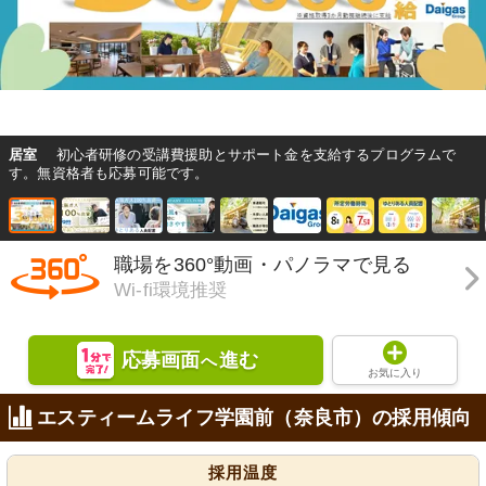
居室
初心者研修の受講費援助とサポート金を支給するプログラムで
す。無資格者も応募可能です。
職場を360°動画・パノラマで見る
Wi-fi環境推奨
応募画面
進む
へ
お気に入り
エスティームライフ学園前（奈良市）の採用傾向
採用温度