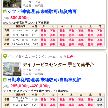
デイサービス
施設長・管理職
シフト制/管理者/未経験可/無資格可
300,000
月給
円
〜
だんらんの家宮前平のシフト募集状況
就業時間
休憩
月
火
水
木
金
土
日
日勤
8:00
～
17:00
60
分
募集
募集
募集
募集
募集
募集
募集
日勤
9:00
～
18:00
60
分
募集
募集
募集
募集
募集
募集
募集
日勤
10:00
～
19:00
60
分
募集
募集
募集
募集
募集
募集
募集
夜勤
19:00
～
翌9:00
180
分
募集
募集
募集
募集
募集
募集
募集
1.9
グッドタイムナーシングホーム... から
km
デイサービスセンター 手とて南平台
デイサービス
施設長・管理職
日勤専従/管理者/未経験可/自動車免許
285,000
420,000
月給
円
円
〜
デイサービスセンター 手とて南平台のシフト募集状況
就業時間
休憩
月
火
水
木
金
土
日
7:30
～
19:30
早番
60
分
募集
募集
募集
募集
募集
募集
定休
(8h)
日勤
8:00
～
17:00
60
分
募集
募集
募集
募集
募集
募集
定休