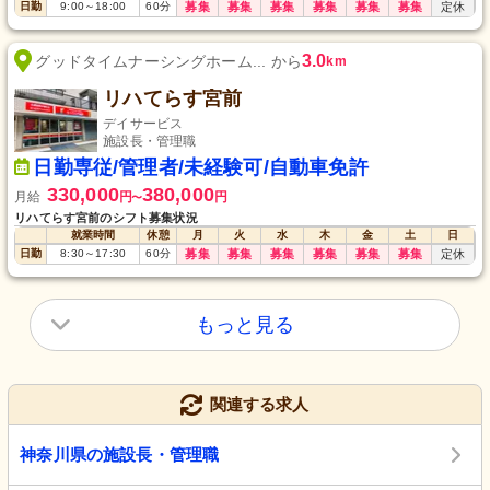
日勤
9:00
～
18:00
60
分
募集
募集
募集
募集
募集
募集
定休
3.0
グッドタイムナーシングホーム... から
km
リハてらす宮前
デイサービス
施設長・管理職
日勤専従/管理者/未経験可/自動車免許
330,000
380,000
月給
円
円
〜
リハてらす宮前のシフト募集状況
就業時間
休憩
月
火
水
木
金
土
日
日勤
8:30
～
17:30
60
分
募集
募集
募集
募集
募集
募集
定休
もっと見る
関連する求人
神奈川県の施設長・管理職