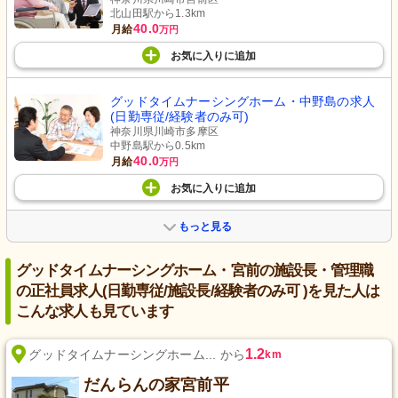
北山田駅から1.3km
40.0
月給
万円
お気に入り
に
追加
グッドタイムナーシングホーム・中野島の求人
(日勤専従/経験者のみ可)
神奈川県川崎市多摩区
中野島駅から0.5km
40.0
月給
万円
お気に入り
に
追加
もっと見る
グッドタイムナーシングホーム・宮前の施設長・管理職
の正社員求人(日勤専従/施設長/経験者のみ可 )を見た人は
こんな求人も見ています
1.2
グッドタイムナーシングホーム... から
km
だんらんの家宮前平