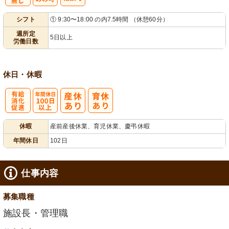
残
シ
シフト
① 9:30〜18:00 の内7.5時間 （休憩60分）
業ほぼなし
フト相談可
週所定
5日以上
労働日数
休日・休暇
有
年間休日
休暇
産前産後休業、育児休業、慶弔休暇
給消化促進
100日以上
年間休日
102日
仕事内容
募集職種
施設長・管理職