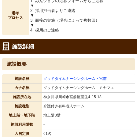
1. みんジョブの応募フォームからご応募
▼
2. 採用担当者よりご連絡
選考
▼
プロセス
3. 面接の実施（場合によって複数回）
▼
4. 採用のご連絡
施設詳細
施設概要
施設名称
グッドタイムナーシングホーム・宮前
カナ名称
グッドタイムナーシングホーム ミヤマエ
施設所在地
神奈川県川崎市宮前区菅生4-15-18
施設種別
介護付き有料老人ホーム
地上階・地下階
地上階3階
施設利用階数
-
入居定員
61名