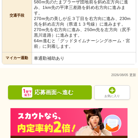
580m先のたまプラーザ団地前を斜め左方向に進
み、1km先の平津三差路を斜め右方向に進みま
す。
交通手段
270m先の美しが丘３丁目を右方向に進み、230m
先を斜め左方向（県道１３号線）に進みます。
270m先を右方向に進み、250m先を左方向（尻手
黒川道路）に進みます。
64m進むと「グッドタイムナーシングホーム・宮
前」に到着します。
マイカー通勤
車通勤補助あり
2026/08/05 更新
応募画面
進む
へ
お気に入り