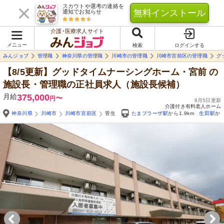
スカウトや選考の連絡を
無料インストール
通知でお知らせ
介護･医療求人サイト
メニュー
検索
ログインする
みんジョブ
管理職
神奈川県の管理職
川崎市の管理職
川崎市宮前区の管理職
グ
【8/5更新】グッドタイムナーシングホーム・宮前
の
施設長・管理職の正社員求人（施設長候補）
月給
375,000
〜
円
8月5日更新
介護付き有料老人ホーム
神奈川県
川崎市
川崎市宮前区
菅生
たまプラーザ駅
から1.9km
生田駅
から