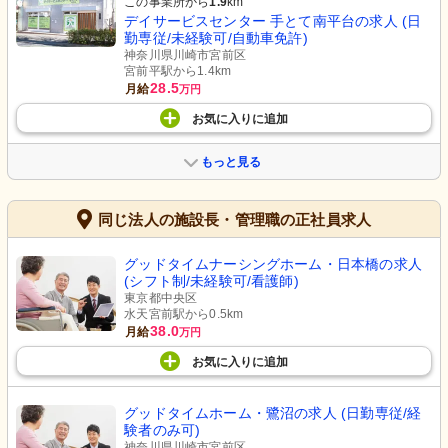
この事業所から
1.9
km
デイサービスセンター 手とて南平台の求人 (日
勤専従/未経験可/自動車免許)
神奈川県川崎市宮前区
宮前平駅から1.4km
28.5
月給
万円
お気に入り
に
追加
もっと見る
同じ法人の施設長・管理職の正社員求人
グッドタイムナーシングホーム・日本橋の求人
(シフト制/未経験可/看護師)
東京都中央区
水天宮前駅から0.5km
38.0
月給
万円
お気に入り
に
追加
グッドタイムホーム・鷺沼の求人 (日勤専従/経
験者のみ可)
神奈川県川崎市宮前区