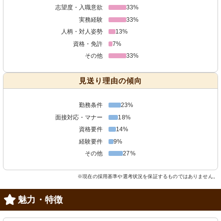
志望度・入職意欲
33%
実務経験
33%
人柄・対人姿勢
13%
資格・免許
7%
その他
33%
見送り理由の傾向
勤務条件
23%
面接対応・マナー
18%
資格要件
14%
経験要件
9%
その他
27%
※現在の採用基準や選考状況を保証するものではありません。
魅力・特徴