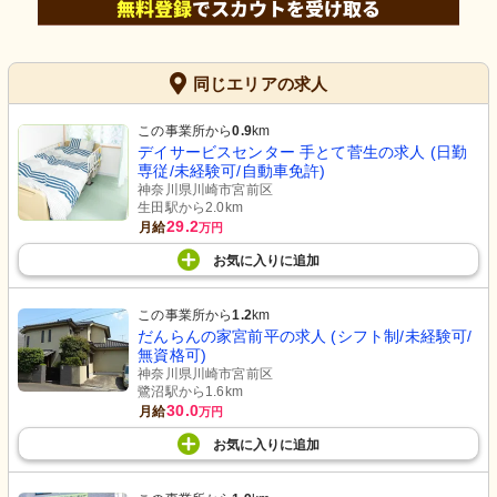
同じエリアの求人
この事業所から
0.9
km
デイサービスセンター 手とて菅生の求人 (日勤
専従/未経験可/自動車免許)
神奈川県川崎市宮前区
生田駅から2.0km
29.2
月給
万円
お気に入り
に
追加
この事業所から
1.2
km
だんらんの家宮前平の求人 (シフト制/未経験可/
無資格可)
神奈川県川崎市宮前区
鷺沼駅から1.6km
30.0
月給
万円
お気に入り
に
追加