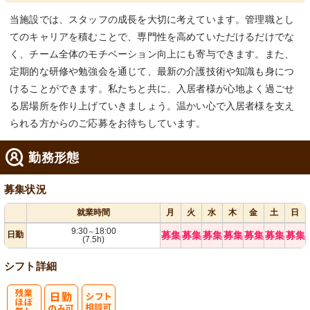
当施設では、スタッフの成長を大切に考えています。管理職とし
てのキャリアを積むことで、専門性を高めていただけるだけでな
く、チーム全体のモチベーション向上にも寄与できます。また、
定期的な研修や勉強会を通じて、最新の介護技術や知識も身につ
けることができます。私たちと共に、入居者様が心地よく過ごせ
る居場所を作り上げていきましょう。温かい心で入居者様を支え
られる方からのご応募をお待ちしています。
勤務形態
募集状況
就業時間
月
火
水
木
金
土
日
9:30
18:00
～
日勤
募集
募集
募集
募集
募集
募集
募集
(7.5h)
シフト詳細