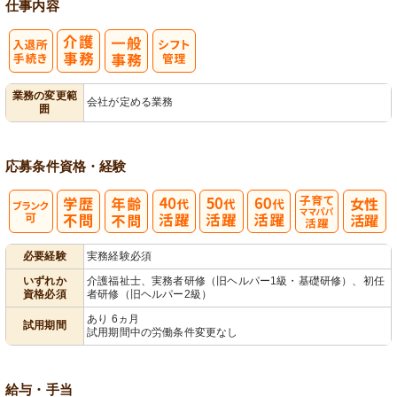
仕事内容
入
業務の変更範
会社が定める業務
囲
退所手続き
応募条件
資格・経験
子育てママパ
必要経験
実務経験必須
パ活躍
いずれか
介護福祉士、実務者研修（旧ヘルパー1級・基礎研修）、初任
資格必須
者研修（旧ヘルパー2級）
あり 6ヵ月
試用期間
試用期間中の労働条件変更なし
給与・手当