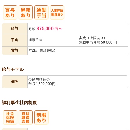
人事評価制度
375,000
給与
月給
円
〜
あり
実費（上限あり）
手当
通勤手当
通勤手当月額 50,000 円
賞与
年2回 (業績連動)
給与モデル
◇給与詳細◇
備考
年収4,500,000円～
福利厚生
社内制度
社
資格取得支援