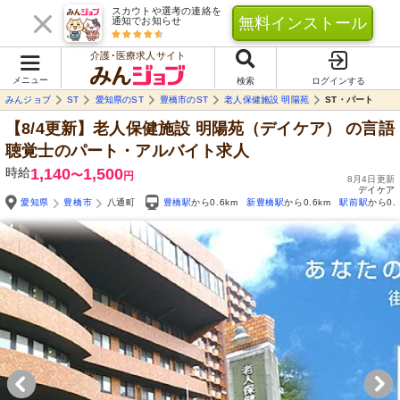
スカウトや選考の連絡を
無料インストール
通知でお知らせ
介護･医療求人サイト
メニュー
検索
ログインする
みんジョブ
ST
愛知県のST
豊橋市のST
老人保健施設 明陽苑
ST・パート
【8/4更新】老人保健施設 明陽苑（デイケア）
の言語
聴覚士のパート・アルバイト求人
時給
1,140
1,500
〜
円
8月4日更新
デイケア
愛知県
豊橋市
八通町
豊橋駅
から0.6km
新豊橋駅
から0.6km
駅前駅
から0.