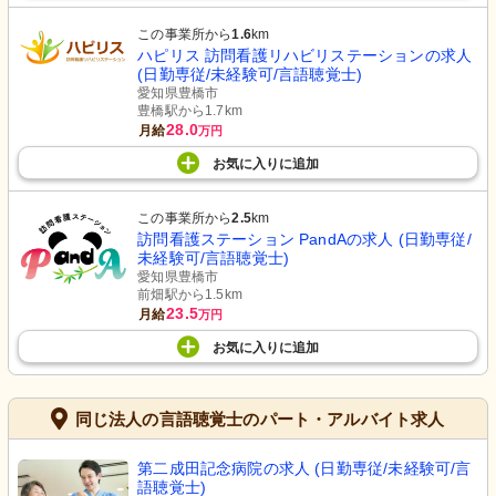
この事業所から
1.6
km
ハピリス 訪問看護リハビリステーションの求人
(日勤専従/未経験可/言語聴覚士)
愛知県豊橋市
豊橋駅から1.7km
28.0
月給
万円
お気に入り
に
追加
この事業所から
2.5
km
訪問看護ステーション PandAの求人 (日勤専従/
未経験可/言語聴覚士)
愛知県豊橋市
前畑駅から1.5km
23.5
月給
万円
お気に入り
に
追加
同じ法人の言語聴覚士のパート・アルバイト求人
第二成田記念病院の求人 (日勤専従/未経験可/言
語聴覚士)