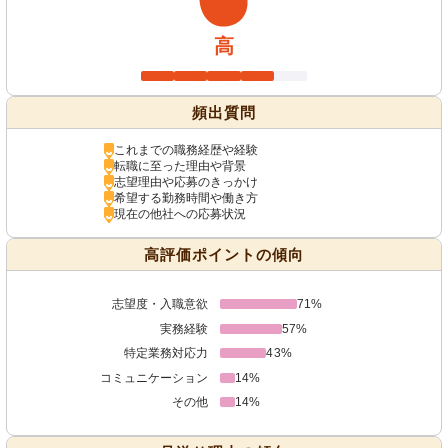
高
頻出質問
これまでの職務経歴や経験
転職に至った理由や背景
志望理由や応募のきっかけ
希望する勤務時間や働き方
現在の他社への応募状況
高評価ポイントの傾向
志望度・入職意欲
71%
実務経験
57%
特定業務対応力
43%
コミュニケーション
14%
その他
14%