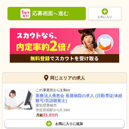
応募画面
進む
へ
お気に入り
同じエリアの求人
この事業所から
1.5
km
医療法人善恵会 長屋病院の求人 (日勤専従/未経
験可/言語聴覚士)
愛知県豊橋市
市役所前駅から0.1km
21.0
月給
万円
お気に入り
に
追加