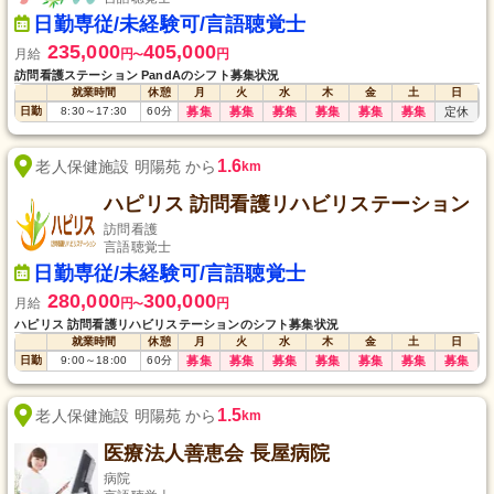
日勤専従/未経験可/言語聴覚士
235,000
405,000
月給
円
円
〜
訪問看護ステーション PandAのシフト募集状況
就業時間
休憩
月
火
水
木
金
土
日
日勤
8:30
～
17:30
60
分
募集
募集
募集
募集
募集
募集
定休
1.6
老人保健施設 明陽苑 から
km
ハピリス 訪問看護リハビリステーション
訪問看護
言語聴覚士
日勤専従/未経験可/言語聴覚士
280,000
300,000
月給
円
円
〜
ハピリス 訪問看護リハビリステーションのシフト募集状況
就業時間
休憩
月
火
水
木
金
土
日
日勤
9:00
～
18:00
60
分
募集
募集
募集
募集
募集
募集
募集
1.5
老人保健施設 明陽苑 から
km
医療法人善恵会 長屋病院
病院