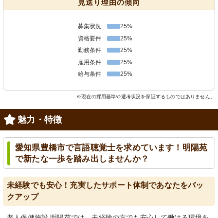
見送り理由の傾向
募集状況
25%
資格要件
25%
勤務条件
25%
雇用条件
25%
給与条件
25%
※現在の採用基準や選考状況を保証するものではありません。
魅力・特徴
愛知県豊橋市で言語聴覚士を求めています！明陽苑
で新たな一歩を踏み出しませんか？
未経験でも安心！充実したサポート体制であなたをバッ
クアップ
老人保健施設 明陽苑では、未経験の方でも安心して働ける環境を