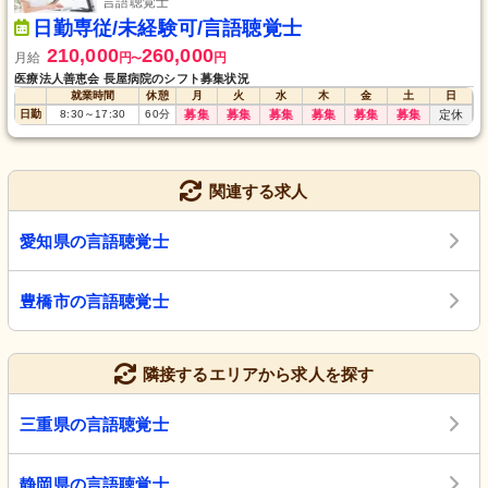
言語聴覚士
日勤専従/未経験可/言語聴覚士
210,000
260,000
月給
円
円
〜
医療法人善恵会 長屋病院のシフト募集状況
就業時間
休憩
月
火
水
木
金
土
日
日勤
8:30
～
17:30
60
分
募集
募集
募集
募集
募集
募集
定休
関連する求人
愛知県の言語聴覚士
豊橋市の言語聴覚士
隣接するエリアから求人を探す
三重県の言語聴覚士
静岡県の言語聴覚士