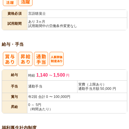
子育てママパ
資格必須
言語聴覚士
パ活躍
あり 3ヵ月
試用期間
試用期間中の労働条件変更なし
給与・手当
人事評価制度
1,140
1,500
給与
時給
〜
円
あり
実費（上限あり）
手当
通勤手当
通勤手当月額 50,000 円
賞与
年2回 合計 0 〜 100,000円
0 ～ 5円
昇給
（時間あたり）
福利厚生
社内制度