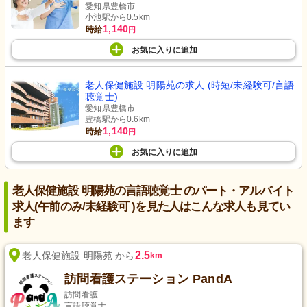
愛知県豊橋市
小池駅から0.5km
1,140
時給
円
お気に入り
に
追加
老人保健施設 明陽苑の求人 (時短/未経験可/言語
聴覚士)
愛知県豊橋市
豊橋駅から0.6km
1,140
時給
円
お気に入り
に
追加
老人保健施設 明陽苑の言語聴覚士 のパート・アルバイト
求人(午前のみ/未経験可 )を見た人はこんな求人も見てい
ます
2.5
老人保健施設 明陽苑 から
km
訪問看護ステーション PandA
訪問看護
言語聴覚士