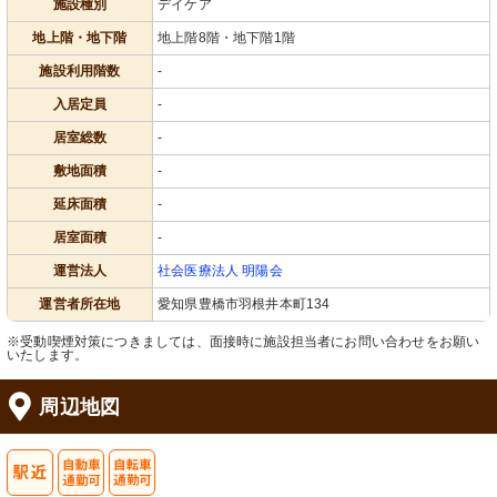
施設種別
デイケア
地上階・地下階
地上階8階・地下階1階
施設利用階数
-
入居定員
-
居室総数
-
敷地面積
-
延床面積
-
居室面積
-
運営法人
社会医療法人 明陽会
運営者所在地
愛知県豊橋市羽根井本町134
※受動喫煙対策につきましては、面接時に施設担当者にお問い合わせをお願い
いたします。
周辺地図