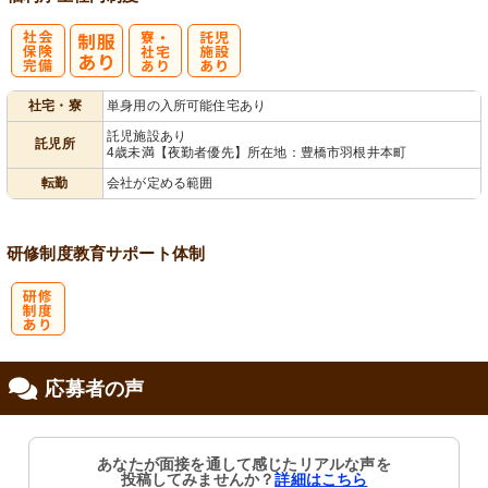
社
寮・
託
社宅・寮
単身用の入所可能住宅あり
会保険完備
社宅あり
児施設あり
託児施設あり
託児所
4歳未満【夜勤者優先】所在地：豊橋市羽根井本町
転勤
会社が定める範囲
研修制度
教育
サポート体制
研
応募者の声
修制度あり
あなたが面接を通して感じたリアルな声を
投稿してみませんか？
詳細はこちら