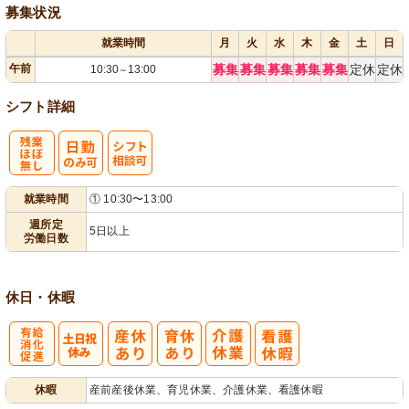
募集状況
就業時間
月
火
水
木
金
土
日
午前
募集
募集
募集
募集
募集
定休
定休
10:30
13:00
～
シフト詳細
残
シ
就業時間
① 10:30〜13:00
業ほぼなし
フト相談可
週所定
5日以上
労働日数
休日・休暇
有
休暇
産前産後休業、育児休業、介護休業、看護休暇
給消化促進