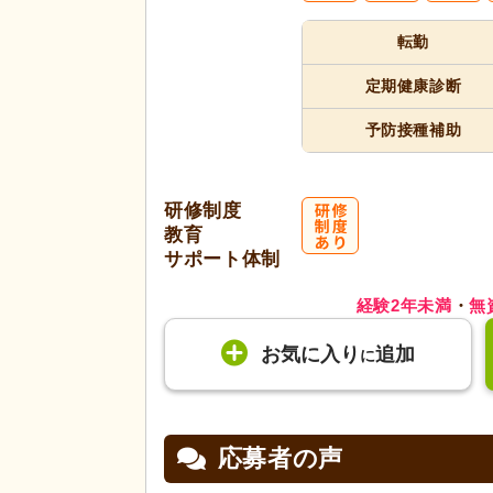
転勤
定期健康診断
予防接種補助
研修制度
教育
サポート体制
経験2年未満
・
無
お気に入り
追加
に
応募者の声