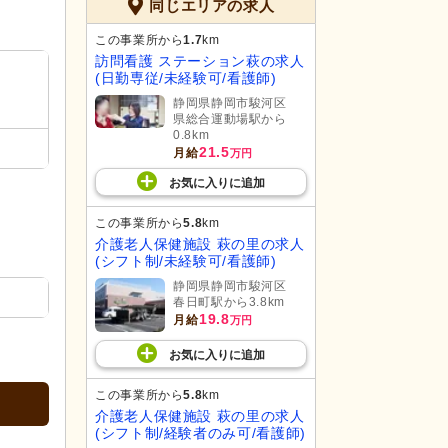
同じエリアの求人
この事業所から
1.7
km
訪問看護 ステーション萩の求人
(日勤専従/未経験可/看護師)
静岡県静岡市駿河区
県総合運動場駅から
0.8km
21.5
月給
万円
お気に入り
に
追加
この事業所から
5.8
km
介護老人保健施設 萩の里の求人
(シフト制/未経験可/看護師)
静岡県静岡市駿河区
春日町駅から3.8km
19.8
月給
万円
お気に入り
に
追加
この事業所から
5.8
km
介護老人保健施設 萩の里の求人
(シフト制/経験者のみ可/看護師)