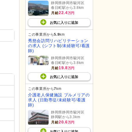
静岡県静岡市駿河区
春日町駅から3.8km
22.4
月給
万円
お気に入り
に
追加
この事業所から
5.9
km
秀慈会訪問リハビリテーション
の求人 (シフト制/未経験可/看護
師)
静岡県静岡市駿河区
春日町駅から3.8km
19.8
月給
万円
お気に入り
に
追加
この事業所から
7
km
介護老人保健施設 プルメリアの
求人 (日勤専従/未経験可/看護
師)
静岡県静岡市駿河区
静岡駅から3.3km
20.6
月給
万円
お気に入り
に
追加