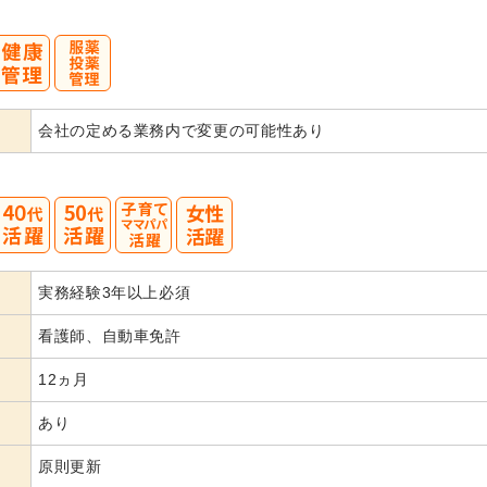
会社の定める業務内で変更の可能性あり
40
50
実務経験3年以上必須
代活躍
看護師、自動車免許
12ヵ月
あり
原則更新