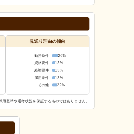
見送り理由の傾向
勤務条件
26%
資格要件
13%
経験要件
13%
雇用条件
13%
その他
22%
採用基準や選考状況を保証するものではありません。