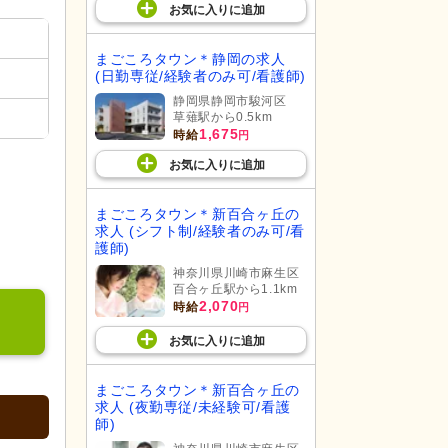
お気に入り
に
追加
まごころタウン＊静岡の求人
(日勤専従/経験者のみ可/看護師)
静岡県静岡市駿河区
草薙駅から0.5km
1,675
時給
円
お気に入り
に
追加
まごころタウン＊新百合ヶ丘の
求人 (シフト制/経験者のみ可/看
護師)
神奈川県川崎市麻生区
百合ヶ丘駅から1.1km
2,070
時給
円
お気に入り
に
追加
まごころタウン＊新百合ヶ丘の
求人 (夜勤専従/未経験可/看護
師)