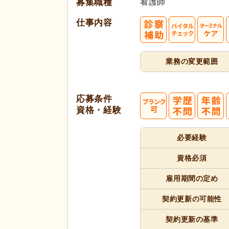
募集職種
看護師
仕事内容
業務の変更範囲
応募条件
資格・経験
必要経験
代活躍
資格必須
雇用期間
の定め
契約更新
の可能性
契約更新
の基準