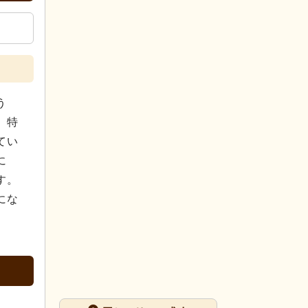
う
。特
てい
に
す。
にな