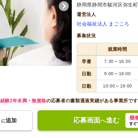
代活躍
静岡県静岡市駿河区弥生町4
運営法人
社会福祉法人 まごころ
募集状況
就業時間
～
早番
7:30
16:30
～
日勤
9:00
18:00
～
日勤
10:00
19:00
経験2年未満
・
無資格
の応募者の書類通過実績がある事業所です
応募画面
進む
り
追加
へ
に