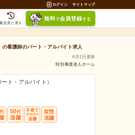
ログイン
サイトマップ
無料
会員登録
で
する
最近見た求人
）
の看護師のパート・アルバイト求人
8月2日更新
特別養護老人ホーム
パート・アルバイト）
40
50