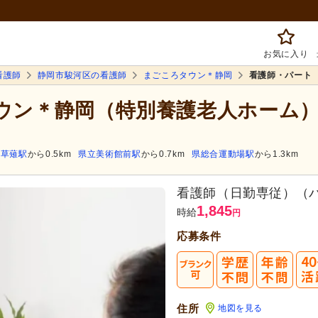
お気に入り
看護師
静岡市駿河区の看護師
まごころタウン＊静岡
看護師・パート
タウン＊静岡（特別養護老人ホーム
草薙駅
から0.5km
県立美術館前駅
から0.7km
県総合運動場駅
から1.3km
看護師（日勤専従）（
1,845
時給
円
応募条件
住所
地図を見る