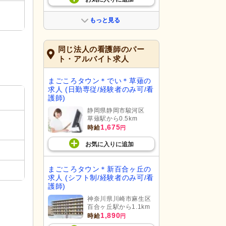
もっと見る
同じ法人の看護師のパー
ト・アルバイト求人
まごころタウン＊でい＊草薙の
求人 (日勤専従/経験者のみ可/看
護師)
静岡県静岡市駿河区
草薙駅から0.5km
1,675
時給
円
お気に入り
に
追加
まごころタウン＊新百合ヶ丘の
求人 (シフト制/経験者のみ可/看
護師)
神奈川県川崎市麻生区
百合ヶ丘駅から1.1km
1,890
時給
円