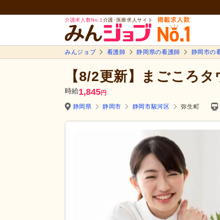
介護求人数No.1
介護･医療求人サイト
みんジョブ
看護師
静岡県の看護師
静岡市の
【8/2更新】まごころ
時給
1,845
円
静岡県
静岡市
静岡市駿河区
弥生町