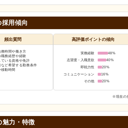
の採用傾向
頻出質問
高評価ポイントの傾向
勤務時間や働き方
実務経験
48%
の職務経歴や経験
志望度・入職意欲
40%
している資格や免許
日など希望する勤務条件
即戦力性
20%
や移動時間
コミュニケーション
16%
その他
20%
※現在の
の
魅力・特徴