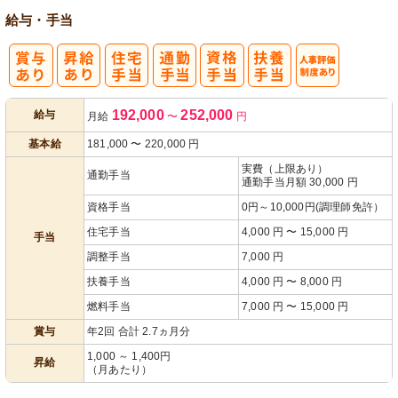
給与・手当
人事評価制度
192,000
252,000
給与
月給
〜
円
あり
基本給
181,000
〜
220,000
円
実費（上限あり）
通勤手当
通勤手当月額 30,000 円
資格手当
0円～10,000円(調理師免許）
住宅手当
4,000 円 〜 15,000 円
手当
調整手当
7,000 円
扶養手当
4,000 円 〜 8,000 円
燃料手当
7,000 円 〜 15,000 円
賞与
年2回 合計 2.7ヵ月分
1,000 ～ 1,400円
昇給
（月あたり）