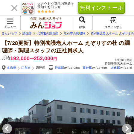
スカウトや選考の連絡を
無料インストール
通知でお知らせ
介護･医療求人サイト
メニュー
検索
ログインする
みんジョブ
調理師
北海道の調理師
江別市の調理師
特別養護老人ホーム えぞりす
【7/28更新】特別養護老人ホーム えぞりすの杜
の調
理師・調理スタッフの正社員求人
月給
192,000
252,000
〜
円
7月28日更新
特別養護老人ホーム
北海道
江別市
西野幌
野幌駅
から1.9km
高砂駅
から2.6km
大麻駅
から3.5k