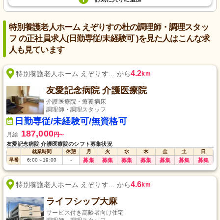
特別養護老人ホーム えぞりすの杜の調理師・調理スタッ
フ の正社員求人(日勤専従/未経験可 )を見た人はこんな求
人も見ています
4.2
特別養護老人ホーム えぞりす... から
km
友愛記念病院 介護医療院
介護医療院・療養病床
調理師・調理スタッフ
日勤専従/未経験可/無資格可
187,000
月給
円
〜
友愛記念病院 介護医療院のシフト募集状況
就業時間
休憩
月
火
水
木
金
土
日
早番
6:00
～
19:00
-
募集
募集
募集
募集
募集
募集
募集
4.6
特別養護老人ホーム えぞりす... から
km
ライフシップ大麻
サービス付き高齢者向け住宅