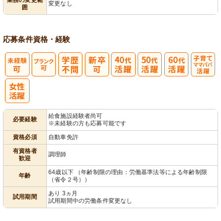
変更なし
囲
応募条件
資格・経験
子育てママパ
パ活躍
給食施設経験者尚可
必要経験
※未経験の方も応募可能です
資格必須
自動車免許
有資格者
調理師
歓迎
64歳以下 （年齢制限の理由：労働基準法等による年齢制限
年齢
（省令２号））
あり 3ヵ月
試用期間
試用期間中の労働条件変更なし