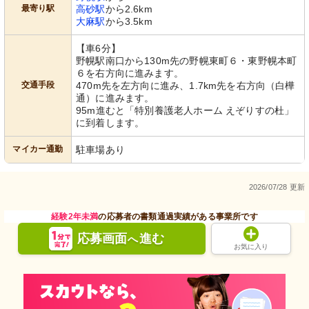
最寄り駅
高砂駅
から2.6km
大麻駅
から3.5km
【車6分】
野幌駅南口から130m先の野幌東町６・東野幌本町
６を右方向に進みます。
交通手段
470m先を左方向に進み、1.7km先を右方向（白樺
通）に進みます。
95m進むと「特別養護老人ホーム えぞりすの杜」
に到着します。
マイカー通勤
駐車場あり
2026/07/28 更新
経験2年未満
の応募者の書類通過実績がある事業所です
応募画面
進む
へ
お気に入り