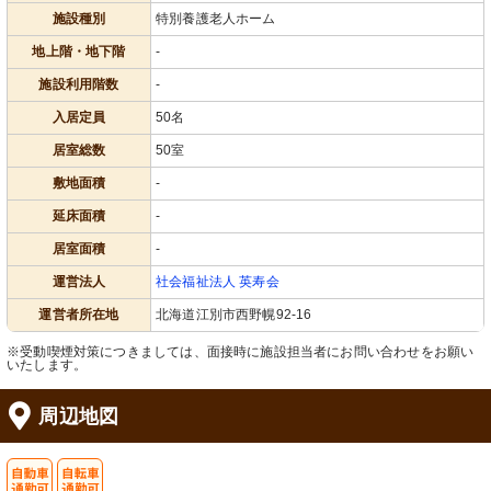
施設種別
特別養護老人ホーム
地上階・地下階
-
施設利用階数
-
入居定員
50名
居室総数
50室
敷地面積
-
延床面積
-
居室面積
-
運営法人
社会福祉法人 英寿会
運営者所在地
北海道江別市西野幌92-16
※受動喫煙対策につきましては、面接時に施設担当者にお問い合わせをお願い
いたします。
周辺地図