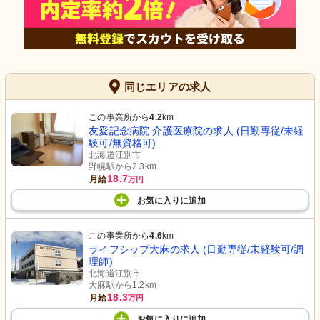
同じエリアの求人
この事業所から
4.2
km
友愛記念病院 介護医療院の求人 (日勤専従/未経
験可/無資格可)
北海道江別市
野幌駅から2.3km
18.7
月給
万円
お気に入り
に
追加
この事業所から
4.6
km
ライフシップ大麻の求人 (日勤専従/未経験可/調
理師)
北海道江別市
大麻駅から1.2km
18.3
月給
万円
お気に入り
に
追加