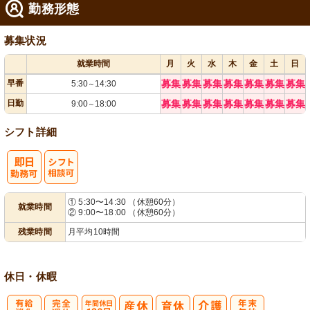
勤務形態
募集状況
就業時間
月
火
水
木
金
土
日
早番
募集
募集
募集
募集
募集
募集
募集
5:30
14:30
～
日勤
募集
募集
募集
募集
募集
募集
募集
9:00
18:00
～
シフト詳細
シ
① 5:30〜14:30 （休憩60分）
就業時間
② 9:00〜18:00 （休憩60分）
フト相談可
残業時間
月平均10時間
休日・休暇