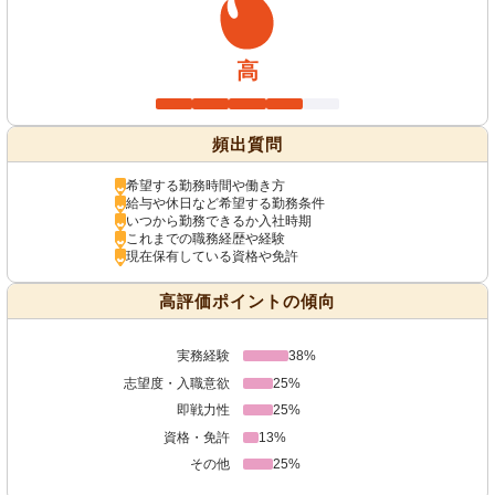
高
頻出質問
希望する勤務時間や働き方
給与や休日など希望する勤務条件
いつから勤務できるか入社時期
これまでの職務経歴や経験
現在保有している資格や免許
高評価ポイントの傾向
実務経験
38%
志望度・入職意欲
25%
即戦力性
25%
資格・免許
13%
その他
25%