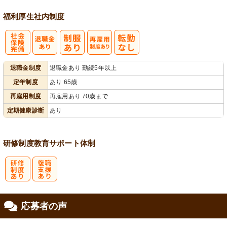
福利厚生
社内制度
社
再雇用制度あ
退職金制度
退職金あり 勤続5年以上
会保険完備
り
定年制度
あり 65歳
再雇用制度
再雇用あり 70歳まで
定期健康診断
あり
研修制度
教育
サポート体制
研
復
応募者の声
修制度あり
職支援あり