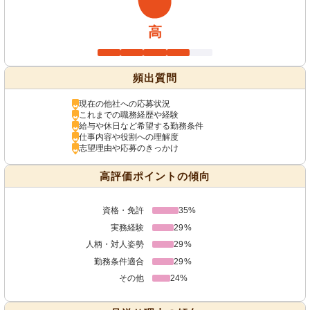
高
頻出質問
現在の他社への応募状況
これまでの職務経歴や経験
給与や休日など希望する勤務条件
仕事内容や役割への理解度
志望理由や応募のきっかけ
高評価ポイントの傾向
資格・免許
35%
実務経験
29%
人柄・対人姿勢
29%
勤務条件適合
29%
その他
24%