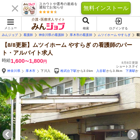
スカウトや選考の連絡を
無料インストール
通知でお知らせ
介護･医療求人サイト
メニュー
検索
ログインする
みんジョブ
看護師
神奈川県の看護師
厚木市の看護師
ムツイホーム やすらぎ
看
【8/8更新】ムツイホーム やすらぎ
の看護師のパー
ト・アルバイト求人
時給
1,600
1,800
〜
円
8月8日更新
ショートステイ
神奈川県
厚木市
下川入
相武台下駅
から3.0km
入谷駅
から3.8km
下溝駅
か