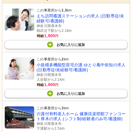
この事業所から
1.3
km
えち訪問看護ステーションの求人 (日勤専従/未
経験可/看護師)
神奈川県厚木市
相武台下駅から2.1km
1,800
時給
円
お気に入り
に
追加
この事業所から
2
km
小規模多機能型居宅介護 ゆとり庵中依知の求人
(日勤専従/未経験可/看護師)
神奈川県厚木市
入谷駅から2.1km
1,800
時給
円
お気に入り
に
追加
この事業所から
3
km
介護付有料老人ホーム 健康倶楽部館ファンコー
ト厚木の求人 (シフト制/経験者のみ可/看護師)
神奈川県厚木市
下溝駅から1.5km