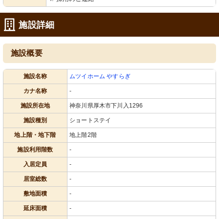
施設詳細
施設概要
施設名称
ムツイホーム やすらぎ
カナ名称
-
施設所在地
神奈川県厚木市下川入1296
施設種別
ショートステイ
地上階・地下階
地上階2階
施設利用階数
-
入居定員
-
居室総数
-
敷地面積
-
延床面積
-