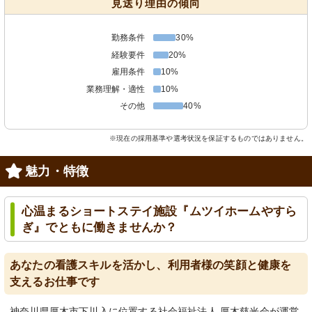
見送り理由の傾向
勤務条件
30%
経験要件
20%
雇用条件
10%
業務理解・適性
10%
その他
40%
※現在の採用基準や選考状況を保証するものではありません。
魅力・特徴
心温まるショートステイ施設『ムツイホームやすら
ぎ』でともに働きませんか？
あなたの看護スキルを活かし、利用者様の笑顔と健康を
支えるお仕事です
神奈川県厚木市下川入に位置する社会福祉法人 厚木慈光会が運営