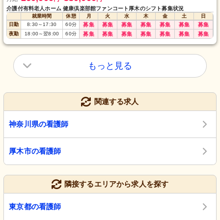
介護付有料老人ホーム 健康倶楽部館ファンコート厚木のシフト募集状況
就業時間
休憩
月
火
水
木
金
土
日
日勤
8:30
～
17:30
60
分
募集
募集
募集
募集
募集
募集
募集
夜勤
18:00
～
翌8:00
60
分
募集
募集
募集
募集
募集
募集
募集
もっと見る
関連する求人
神奈川県の看護師
厚木市の看護師
隣接するエリアから求人を探す
東京都の看護師