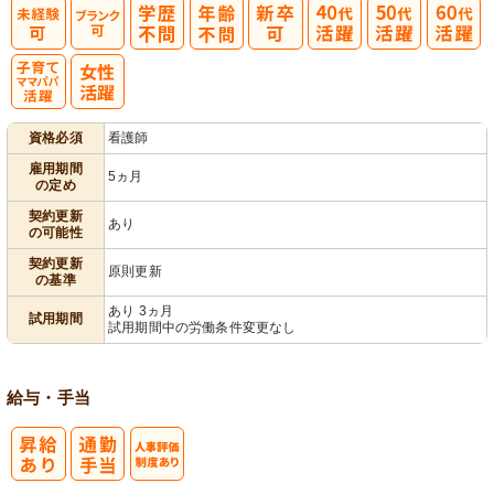
子育てママパ
資格必須
看護師
パ活躍
雇用期間
5ヵ月
の定め
契約更新
あり
の可能性
契約更新
原則更新
の基準
あり 3ヵ月
試用期間
試用期間中の労働条件変更なし
給与・手当
人事評価制度