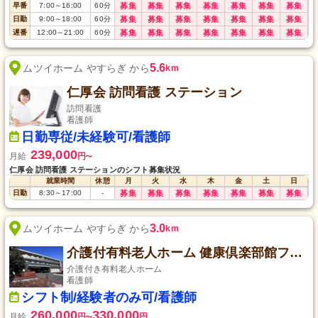
早番
7:00
～
16:00
60
分
募集
募集
募集
募集
募集
募集
募集
日勤
9:00
～
18:00
60
分
募集
募集
募集
募集
募集
募集
募集
遅番
12:00
～
21:00
60
分
募集
募集
募集
募集
募集
募集
募集
5.6
ムツイホーム やすらぎ から
km
仁厚会 訪問看護 ステーション
訪問看護
看護師
日勤専従/未経験可/看護師
239,000
月給
円
〜
仁厚会 訪問看護 ステーションのシフト募集状況
就業時間
休憩
月
火
水
木
金
土
日
日勤
8:30
～
17:00
-
募集
募集
募集
募集
募集
募集
募集
3.0
ムツイホーム やすらぎ から
km
介護付有料老人ホーム 健康倶楽部館ファンコート厚木
介護付き有料老人ホーム
看護師
シフト制/経験者のみ可/看護師
260,000
330,000
月給
円
円
〜