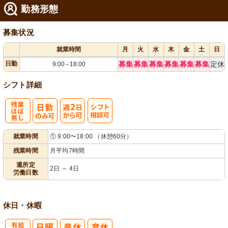
勤務形態
募集状況
就業時間
月
火
水
木
金
土
日
日勤
募集
募集
募集
募集
募集
募集
定休
9:00
18:00
～
シフト詳細
残
週
シ
就業時間
① 9:00〜18:00 （休憩60分）
業ほぼなし
2日から可
フト相談可
残業時間
月平均7時間
週所定
2日 ～ 4日
労働日数
休日・休暇