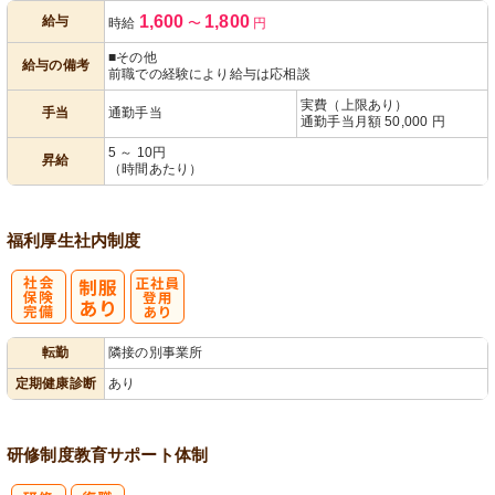
1,600
1,800
給与
時給
〜
円
あり
■その他
給与の備考
前職での経験により給与は応相談
実費（上限あり）
手当
通勤手当
通勤手当月額 50,000 円
5 ～ 10円
昇給
（時間あたり）
福利厚生
社内制度
社
正社員登用あ
転勤
隣接の別事業所
会保険完備
り
定期健康診断
あり
研修制度
教育
サポート体制