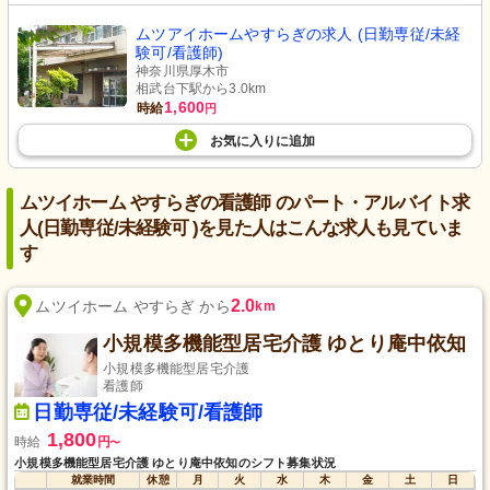
ムツアイホームやすらぎの求人 (日勤専従/未経
験可/看護師)
神奈川県厚木市
相武台下駅から3.0km
1,600
時給
円
お気に入り
に
追加
ムツイホーム やすらぎの看護師 のパート・アルバイト求
人(日勤専従/未経験可 )を見た人はこんな求人も見ていま
す
2.0
ムツイホーム やすらぎ から
km
小規模多機能型居宅介護 ゆとり庵中依知
小規模多機能型居宅介護
看護師
日勤専従/未経験可/看護師
1,800
時給
円
〜
小規模多機能型居宅介護 ゆとり庵中依知のシフト募集状況
就業時間
休憩
月
火
水
木
金
土
日