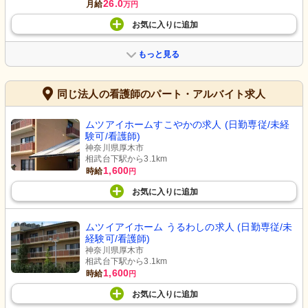
26.0
月給
万円
お気に入り
に
追加
もっと見る
同じ法人の看護師のパート・アルバイト求人
ムツアイホームすこやかの求人 (日勤専従/未経
験可/看護師)
神奈川県厚木市
相武台下駅から3.1km
1,600
時給
円
お気に入り
に
追加
ムツイアイホーム うるわしの求人 (日勤専従/未
経験可/看護師)
神奈川県厚木市
相武台下駅から3.1km
1,600
時給
円
お気に入り
に
追加