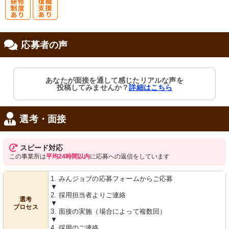
研
復
応募者の声
修制度あり
職支援あり
あなたが面接を通して感じたリアルな声を
投稿してみませんか？
詳細はこちら
選考・面接
スピード対応
この事業所は
平均24時間以内
に応募への返信をしています
1. みんジョブの応募フォームからご応募
▼
2. 採用担当者よりご連絡
選考
▼
プロセス
3. 面接の実施（場合によって複数回）
▼
4. 採用のご連絡