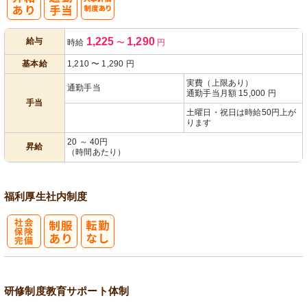
人事評価制度
1,225
1,290
給与
時給
〜
円
あり
基本給
1,210
〜
1,290
円
実費（上限あり）
通勤手当
通勤手当月額 15,000 円
手当
土曜日・祝日は時給50円上が
ります
20 ～ 40円
昇給
（時間あたり）
福利厚生
社内制度
社
会保険完備
研修制度
教育
サポート体制