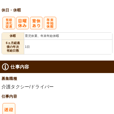
休日・休暇
有
年
休暇
育児休業、年末年始休暇
給消化促進
末年始休暇
6ヵ月経過
後の年次
1日
有給日数
仕事内容
募集職種
介護タクシー/ドライバー
仕事内容