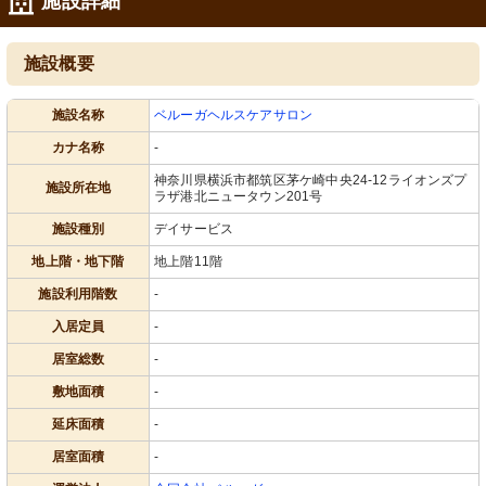
施設詳細
施設概要
施設名称
ベルーガヘルスケアサロン
カナ名称
-
神奈川県横浜市都筑区茅ケ崎中央24-12ライオンズプ
施設所在地
ラザ港北ニュータウン201号
施設種別
デイサービス
地上階・地下階
地上階11階
施設利用階数
-
入居定員
-
居室総数
-
敷地面積
-
延床面積
-
居室面積
-