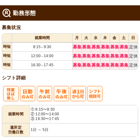
勤務形態
募集状況
就業時間
月
火
水
木
金
土
日
時短
募集
募集
募集
募集
募集
募集
定休
8:15
9:30
～
時短
募集
募集
募集
募集
募集
募集
定休
12:00
14:00
～
時短
募集
募集
募集
募集
募集
募集
定休
16:30
17:45
～
シフト詳細
残
週
シ
① 8:15〜9:30
就業時間
② 12:00〜14:00
業ほぼなし
1日から可
フト相談可
③ 16:30〜17:45
週所定
1日 ～ 5日
労働日数