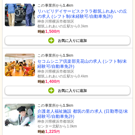
この事業所から
1.4
km
リハビリデイサービスクララ都筑ふれあいの丘
の求人 (シフト制/未経験可/自動車免許)
神奈川県横浜市都筑区
都筑ふれあいの丘駅から0.3km
1,500
時給
円
お気に入り
に
追加
この事業所から
1.5
km
セコムシニア倶楽部見花山の求人 (シフト制/未
経験可/自動車免許)
神奈川県横浜市都筑区
都筑ふれあいの丘駅から0.4km
1,400
時給
円
お気に入り
に
追加
この事業所から
1.5
km
介護老人福祉施設 都筑の里の求人 (日勤専従/未
経験可/自動車免許)
神奈川県横浜市都筑区
センター北駅から1.0km
1,225
時給
円