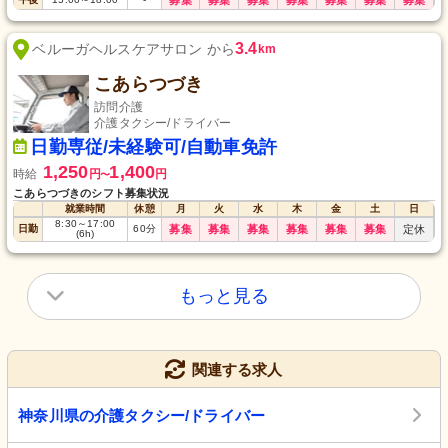
3.4
ベルーガヘルスケアサロン から
km
こあらつづき
訪問介護
介護タクシー/ドライバー
日勤専従/未経験可/自動車免許
1,250
1,400
時給
円
円
〜
こあらつづきのシフト募集状況
就業時間
休憩
月
火
水
木
金
土
日
8:30
～
17:00
日勤
60
分
募集
募集
募集
募集
募集
募集
定休
(6h)
もっと見る
関連する求人
神奈川県の介護タクシー/ドライバー