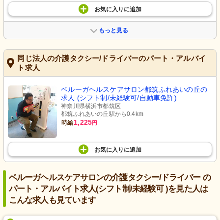
お気に入り
に
追加
もっと見る
同じ法人の介護タクシー/ドライバーのパート・アルバイ
ト求人
ベルーガヘルスケアサロン都筑ふれあいの丘の
求人 (シフト制/未経験可/自動車免許)
神奈川県横浜市都筑区
都筑ふれあいの丘駅から0.4km
1,225
時給
円
お気に入り
に
追加
ベルーガヘルスケアサロンの介護タクシー/ドライバー の
パート・アルバイト求人(シフト制/未経験可 )を見た人は
こんな求人も見ています