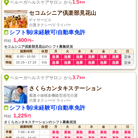
1.5
ベルーガヘルスケアサロン から
km
セコムシニア倶楽部見花山
デイサービス
介護タクシー/ドライバー
シフト制/未経験可/自動車免許
1,400
時給
円
〜
セコムシニア倶楽部見花山のシフト募集状況
就業時間
休憩
月
火
水
木
金
土
日
時短
8:00
～
10:00
0
分
急募
急募
急募
急募
急募
急募
定休
時短
15:15
～
17:15
0
分
急募
急募
急募
急募
急募
急募
定休
3.7
ベルーガヘルスケアサロン から
km
さくらカンタキステーション
看護小規模多機能型居宅介護
介護タクシー/ドライバー
シフト制/未経験可/自動車免許
1,225
時給
円
さくらカンタキステーションのシフト募集状況
就業時間
休憩
月
火
水
木
金
土
日
早番
7:00
～
9:45
-
募集
募集
募集
募集
募集
募集
募集
午後
15:00
～
18:00
-
募集
募集
募集
募集
募集
募集
募集