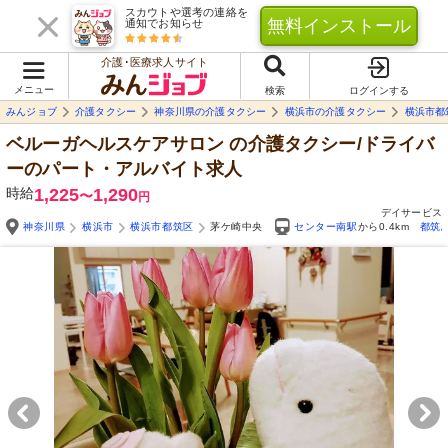
スカウトや選考の連絡を
無料インストール
通知でお知らせ
介護･医療求人サイト
メニュー
検索
ログインする
みんジョブ
介護タクシー
神奈川県の介護タクシー
横浜市の介護タクシー
横浜市都
ベルーガヘルスケアサロン
の介護タクシー/ドライバ
ーのパート・アルバイト求人
時給
1,225
1,290
〜
円
デイサービス
神奈川県
横浜市
横浜市都筑区
茅ケ崎中央
センター南駅
から0.4km
都筑