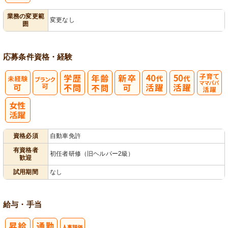
業務の変更範
変更なし
囲
応募条件
資格・経験
子育てママパ
パ活躍
資格必須
自動車免許
有資格者
初任者研修（旧ヘルパー2級）
歓迎
試用期間
なし
給与・手当