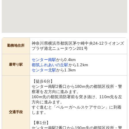
神奈川県横浜市都筑区茅ケ崎中央24-12ライオンズ
勤務地住所
プラザ港北ニュータウン201号
センター南駅
から0.4km
最寄り駅
都筑ふれあいの丘駅
から1.2km
センター北駅
から1.3km
【徒歩6分】
センター南駅2番口から180m先の都筑区役所・警
察署を左方向に進みます。
160m先の都筑消防署前を突き抜け、110m先を左
方向に進みます。
すぐ進むと「ベルーガヘルスケアサロン」に到着
交通手段
します。
【車1分】
センター南駅2番口から190m先の都筑区役所・警