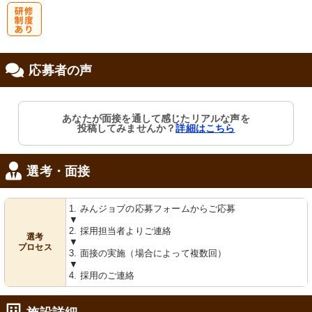
研
応募者の声
修制度あり
あなたが面接を通して感じたリアルな声を
投稿してみませんか？
詳細はこちら
選考・面接
1. みんジョブの応募フォームからご応募
▼
2. 採用担当者よりご連絡
選考
▼
プロセス
3. 面接の実施（場合によって複数回）
▼
4. 採用のご連絡