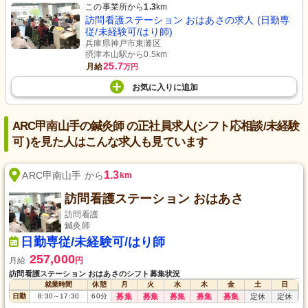
この事業所から
1.3
km
訪問看護ステーション おはあさの求人 (日勤専
従/未経験可/はり師)
兵庫県神戸市東灘区
摂津本山駅から0.5km
25.7
月給
万円
お気に入り
に
追加
ARC甲南山手の鍼灸師 の正社員求人(シフト応相談/未経験
可 )を見た人はこんな求人も見ています
1.3
ARC甲南山手 から
km
訪問看護ステーション おはあさ
訪問看護
鍼灸師
日勤専従/未経験可/はり師
257,000
月給
円
訪問看護ステーション おはあさのシフト募集状況
就業時間
休憩
月
火
水
木
金
土
日
日勤
8:30
～
17:30
60
分
募集
募集
募集
募集
募集
定休
定休