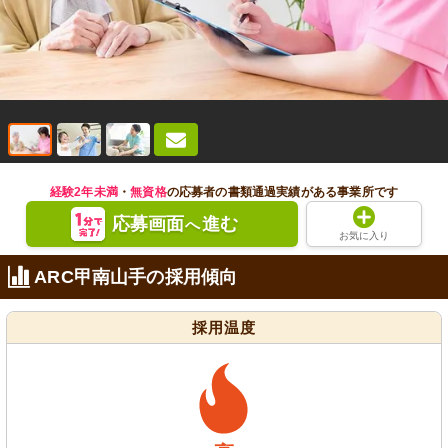
経験2年未満
・
無資格
の応募者の書類通過実績がある事業所です
応募画面
進む
へ
お気に入り
ARC甲南山手の採用傾向
採用温度