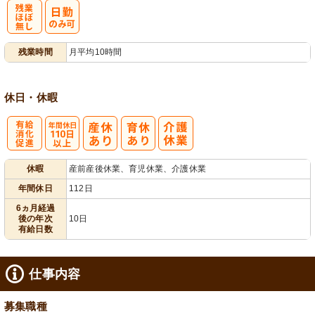
残
残業時間
月平均10時間
業ほぼなし
休日・休暇
有
年間休日
休暇
産前産後休業、育児休業、介護休業
給消化促進
110日以上
年間休日
112日
6ヵ月経過
後の年次
10日
有給日数
仕事内容
募集職種