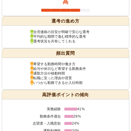
高
選考の進め方
合否連絡の目安が明確で安心な選考
平均的な期間で進む標準的な選考
選考状況を共有してくれる
頻出質問
希望する勤務時間や働き方
給与や休日など希望する勤務条件
通勤方法や移動時間
転職に至った理由や背景
いつから勤務できるか入社時期
高評価ポイントの傾向
実務経験
41%
勤務条件適合
29%
志望度・入職意欲
24%
通勤利便性
24%