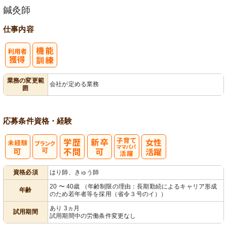
鍼灸師
仕事内容
業務の変更範
会社が定める業務
囲
応募条件
資格・経験
子育てママパ
資格必須
はり師、きゅう師
パ活躍
20 〜 40歳 （年齢制限の理由：長期勤続によるキャリア形成
年齢
のため若年者等を採用（省令３号のイ））
あり 3ヵ月
試用期間
試用期間中の労働条件変更なし