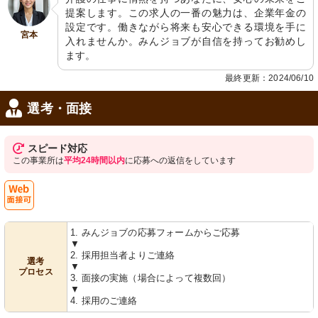
提案します。この求人の一番の魅力は、企業年金の
設定です。働きながら将来も安心できる環境を手に
宮本
入れませんか。みんジョブが自信を持ってお勧めし
ます。
最終更新：2024/06/10
選考・面接
スピード対応
この事業所は
平均24時間以内
に応募への返信をしています
Web
1. みんジョブの応募フォームからご応募
面接可
▼
2. 採用担当者よりご連絡
選考
▼
プロセス
3. 面接の実施（場合によって複数回）
▼
4. 採用のご連絡