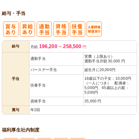
給与・手当
人事評価制度
196,200
258,500
給与
月給
〜
円
あり
実費（上限あり）
通勤手当
通勤手当月額 30,000 円
バースデー手当
誕生月に20,000円
18歳以下の子女：10,000円
手当
（一人につき） 配偶者：
扶養手当
5,000円、65歳以上の親：
5,000円
資格手当
35,000 円
賞与
年2回
福利厚生
社内制度