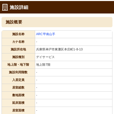
施設詳細
施設概要
施設名称
ARC甲南山手
カナ名称
-
施設所在地
兵庫県神戸市東灘区本庄町1-8-13
施設種別
デイサービス
地上階・地下階
地上階7階
施設利用階数
-
入居定員
-
居室総数
-
敷地面積
-
延床面積
-
居室面積
-