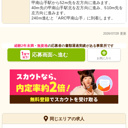
甲南山手駅から52m先を左方向に進みます。
40m先の甲南山手駅北を左方向に進み、510m先を
左方向に進みます。
240m進むと「ARC甲南山手」に到着します。
2026/07/28 更新
経験2年未満
・
無資格
の応募者の書類通過実績がある事業所です
応募画面
進む
へ
お気に入り
同じエリアの求人