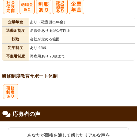
社
託
企業年金
あり（確定拠出年金）
会保険完備
児施設あり
退職金制度
退職金あり 勤続1年以上
転勤
会社が定める範囲
定年制度
あり 65歳
再雇用制度
再雇用あり 70歳まで
研修制度
教育
サポート体制
研
応募者の声
修制度あり
あなたが面接を通して感じたリアルな声を