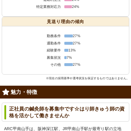
特定業務対応力
24%
見送り理由の傾向
勤務条件
27%
通勤条件
27%
経験要件
13%
募集状況
7%
その他
27%
※現在の採用基準や選考状況を保証するものではありません。
魅力・特徴
正社員の鍼灸師を募集中です☆はり師きゅう師の資
格を活かして働きませんか
ARC甲南山手は、阪神深江駅、JR甲南山手駅が最寄り駅の立地