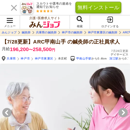
スカウトや選考の連絡を
無料インストール
通知でお知らせ
介護･医療求人サイト
メニュー
検索
ログインする
みんジョブ
鍼灸師
兵庫県の鍼灸師
神戸市の鍼灸師
神戸市東灘区の鍼灸師
AR
【7/28更新】ARC甲南山手
の鍼灸師の正社員求人
月給
196,200
258,500
〜
円
7月28日更新
デイサービス
兵庫県
神戸市
神戸市東灘区
本庄町
甲南山手駅
から0.4km
深江駅
から0.7