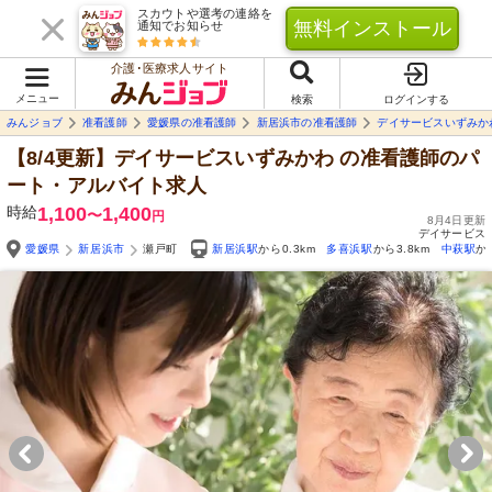
スカウトや選考の連絡を
無料インストール
通知でお知らせ
介護･医療求人サイト
メニュー
検索
ログインする
みんジョブ
准看護師
愛媛県の准看護師
新居浜市の准看護師
デイサービスいずみか
【8/4更新】デイサービスいずみかわ
の准看護師のパ
ート・アルバイト求人
時給
1,100
1,400
〜
円
8月4日更新
デイサービス
愛媛県
新居浜市
瀬戸町
新居浜駅
から0.3km
多喜浜駅
から3.8km
中萩駅
か