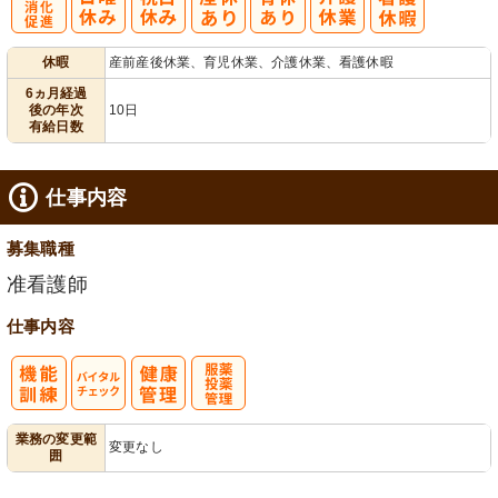
有
休暇
産前産後休業、育児休業、介護休業、看護休暇
給消化促進
6ヵ月経過
後の年次
10日
有給日数
仕事内容
募集職種
准看護師
仕事内容
バイタルチェ
服薬・投薬管
業務の変更範
変更なし
囲
ック
理