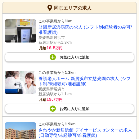
同じエリアの求人
この事業所から
1
km
財団新居浜病院の求人 (シフト制/経験者のみ可/
准看護師)
愛媛県新居浜市
新居浜駅から1.3km
16.5
月給
万円
お気に入り
に
追加
この事業所から
1.3
km
養護老人ホーム 新居浜市立慈光園の求人 (シフ
ト制/未経験可/准看護師)
愛媛県新居浜市
新居浜駅から1.1km
19.7
月給
万円
お気に入り
に
追加
この事業所から
1.9
km
さわやか新居浜館 デイサービスセンターの求人
(日勤専従/未経験可/准看護師)