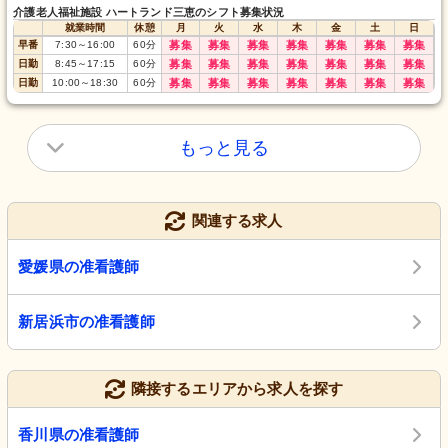
介護老人福祉施設 ハートランド三恵のシフト募集状況
就業時間
休憩
月
火
水
木
金
土
日
早番
7:30
～
16:00
60
分
募集
募集
募集
募集
募集
募集
募集
日勤
8:45
～
17:15
60
分
募集
募集
募集
募集
募集
募集
募集
日勤
10:00
～
18:30
60
分
募集
募集
募集
募集
募集
募集
募集
もっと見る
関連する求人
愛媛県の准看護師
新居浜市の准看護師
隣接するエリアから求人を探す
香川県の准看護師