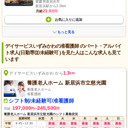
愛媛県新居浜市
新居浜駅から2.0km
21.0
月給
万円
お気に入り
に
追加
もっと見る
デイサービスいずみかわの准看護師 のパート・アルバイ
ト求人(日勤専従/未経験可 )を見た人はこんな求人も見て
います
1.3
デイサービスいずみかわ から
km
養護老人ホーム 新居浜市立慈光園
養護老人ホーム
准看護師
シフト制/未経験可/准看護師
197,000
245,500
月給
円
円
〜
養護老人ホーム 新居浜市立慈光園のシフト募集状況
就業時間
休憩
月
火
水
木
金
土
日
午前
8:45
～
12:30
-
募集
募集
募集
募集
募集
募集
募集