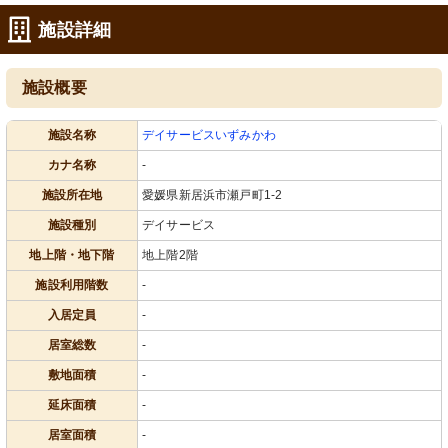
施設詳細
施設概要
施設名称
デイサービスいずみかわ
カナ名称
-
施設所在地
愛媛県新居浜市瀬戸町1-2
施設種別
デイサービス
地上階・地下階
地上階2階
施設利用階数
-
入居定員
-
居室総数
-
敷地面積
-
延床面積
-
居室面積
-