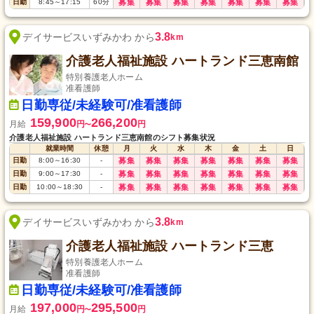
日勤
8:45
～
17:15
60
分
募集
募集
募集
募集
募集
募集
募集
3.8
デイサービスいずみかわ から
km
介護老人福祉施設 ハートランド三恵南館
特別養護老人ホーム
准看護師
日勤専従/未経験可/准看護師
159,900
266,200
月給
円
円
〜
介護老人福祉施設 ハートランド三恵南館のシフト募集状況
就業時間
休憩
月
火
水
木
金
土
日
日勤
8:00
～
16:30
-
募集
募集
募集
募集
募集
募集
募集
日勤
9:00
～
17:30
-
募集
募集
募集
募集
募集
募集
募集
日勤
10:00
～
18:30
-
募集
募集
募集
募集
募集
募集
募集
3.8
デイサービスいずみかわ から
km
介護老人福祉施設 ハートランド三恵
特別養護老人ホーム
准看護師
日勤専従/未経験可/准看護師
197,000
295,500
月給
円
円
〜