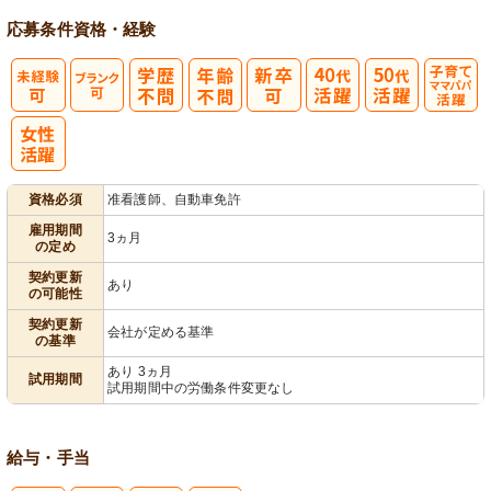
応募条件
資格・経験
子育てママパ
パ活躍
資格必須
准看護師、自動車免許
雇用期間
3ヵ月
の定め
契約更新
あり
の可能性
契約更新
会社が定める基準
の基準
あり 3ヵ月
試用期間
試用期間中の労働条件変更なし
給与・手当