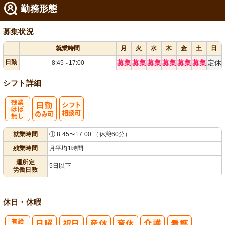
勤務形態
募集状況
就業時間
月
火
水
木
金
土
日
日勤
募集
募集
募集
募集
募集
募集
定休
8:45
17:00
～
シフト詳細
残
シ
就業時間
① 8:45〜17:00 （休憩60分）
業ほぼなし
フト相談可
残業時間
月平均1時間
週所定
5日以下
労働日数
休日・休暇