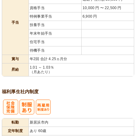
資格手当
10,000 円 〜 22,500 円
特例事業手当
6,900 円
手当
扶養手当
年末年始手当
住宅手当
待機手当
賞与
年2回 合計 4.25ヵ月分
1.01 ～ 1.03％
昇給
（月あたり）
福利厚生
社内制度
社
再雇用制度あ
転勤
新居浜市内
会保険完備
り
定年制度
あり 60歳