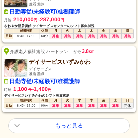
准看護師
日勤専従/未経験可/准看護師
210,000
287,000
月給
円
円
〜
さわやか新居浜館 デイサービスセンターのシフト募集状況
就業時間
休憩
月
火
水
木
金
土
日
日勤
8:30
～
17:30
60
分
募集
募集
募集
募集
募集
募集
募集
3.8
介護老人福祉施設 ハートラン... から
km
デイサービスいずみかわ
デイサービス
准看護師
日勤専従/未経験可/准看護師
1,100
1,400
時給
円
円
〜
デイサービスいずみかわのシフト募集状況
就業時間
休憩
月
火
水
木
金
土
日
日勤
8:45
～
17:00
60
分
募集
募集
募集
募集
募集
募集
定休
もっと見る