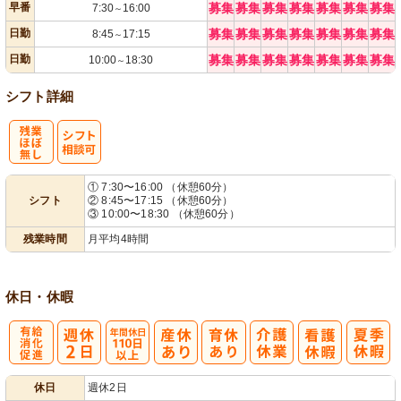
早番
募集
募集
募集
募集
募集
募集
募集
7:30
16:00
～
日勤
募集
募集
募集
募集
募集
募集
募集
8:45
17:15
～
日勤
募集
募集
募集
募集
募集
募集
募集
10:00
18:30
～
シフト詳細
残
シ
① 7:30〜16:00 （休憩60分）
シフト
② 8:45〜17:15 （休憩60分）
業ほぼなし
フト相談可
③ 10:00〜18:30 （休憩60分）
残業時間
月平均4時間
休日・休暇
有
年間休日
休日
週休2日