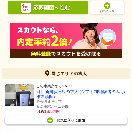
応募画面
進む
へ
お気に入り
同じエリアの求人
この事業所から
3.6
km
財団新居浜病院の求人 (シフト制/経験者のみ可/
准看護師)
愛媛県新居浜市
新居浜駅から1.3km
16.5
月給
万円
お気に入り
に
追加