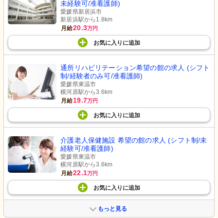
未経験可/准看護師)
愛媛県新居浜市
新居浜駅から1.8km
20.3
月給
万円
お気に入り
に
追加
通所リハビリテーション希望の館の求人 (シフト
制/経験者のみ可/准看護師)
愛媛県東温市
横河原駅から3.6km
19.7
月給
万円
お気に入り
に
追加
介護老人保健施設 希望の館の求人 (シフト制/未
経験可/准看護師)
愛媛県東温市
横河原駅から3.6km
22.1
月給
万円
お気に入り
に
追加
もっと見る