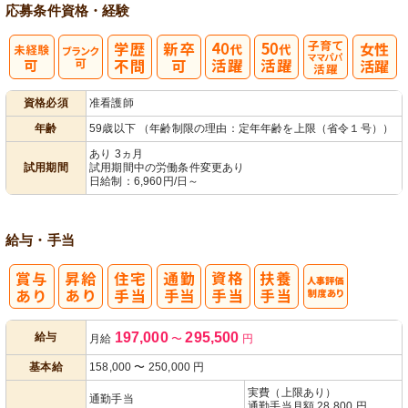
応募条件
資格・経験
子育てママパ
資格必須
准看護師
パ活躍
年齢
59歳以下 （年齢制限の理由：定年年齢を上限（省令１号））
あり 3ヵ月
試用期間
試用期間中の労働条件変更あり
日給制：6,960円/日～
給与・手当
人事評価制度
197,000
295,500
給与
月給
〜
円
あり
基本給
158,000
〜
250,000
円
実費（上限あり）
通勤手当
通勤手当月額 28,800 円