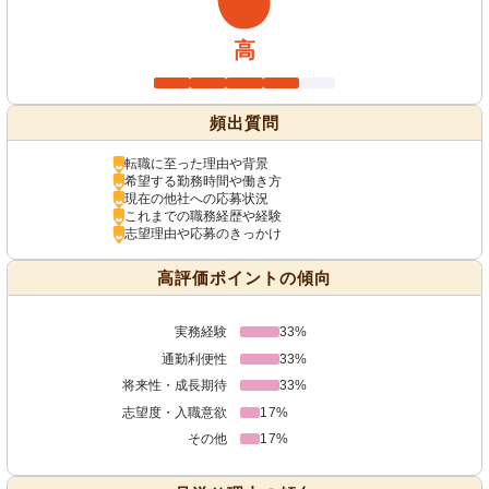
高
頻出質問
転職に至った理由や背景
希望する勤務時間や働き方
現在の他社への応募状況
これまでの職務経歴や経験
志望理由や応募のきっかけ
高評価ポイントの傾向
実務経験
33%
通勤利便性
33%
将来性・成長期待
33%
志望度・入職意欲
17%
その他
17%