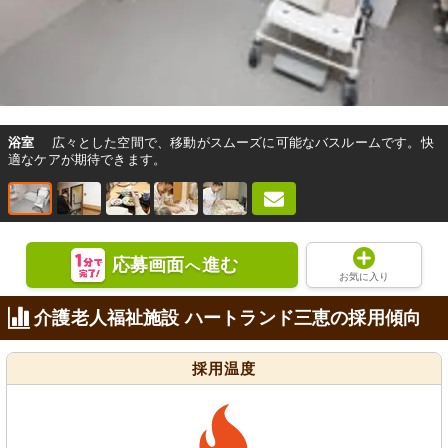
浴室
広々とした空間で、移動がスムーズに可能なバスルームです。快
適なケアが期待できます。
応募画面
進む
へ
お気に入り
介護老人福祉施設 ハートランド三恵の採用傾向
採用温度