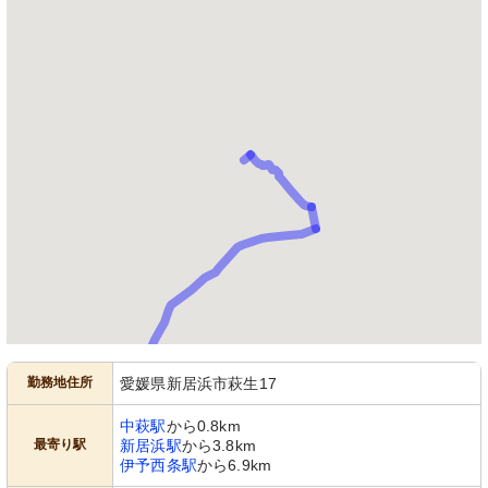
勤務地住所
愛媛県新居浜市萩生17
中萩駅
から0.8km
最寄り駅
新居浜駅
から3.8km
伊予西条駅
から6.9km