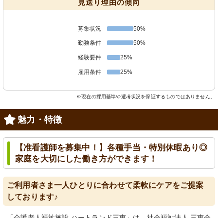
見送り理由の傾向
募集状況
50%
勤務条件
50%
経験要件
25%
雇用条件
25%
※現在の採用基準や選考状況を保証するものではありません。
魅力・特徴
【准看護師を募集中！】各種手当・特別休暇あり◎
家庭を大切にした働き方ができます！
ご利用者さま一人ひとりに合わせて柔軟にケアをご提案
しております♪
「介護老人福祉施設 ハートランド三恵」は、社会福祉法人 三恵会