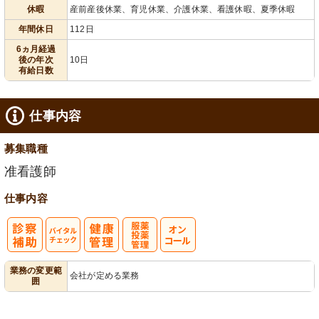
給消化促進
110日以上
休暇
産前産後休業、育児休業、介護休業、看護休暇、夏季休暇
年間休日
112日
6ヵ月経過
後の年次
10日
有給日数
仕事内容
募集職種
准看護師
仕事内容
バイタルチェ
服薬・投薬管
業務の変更範
会社が定める業務
囲
ック
理