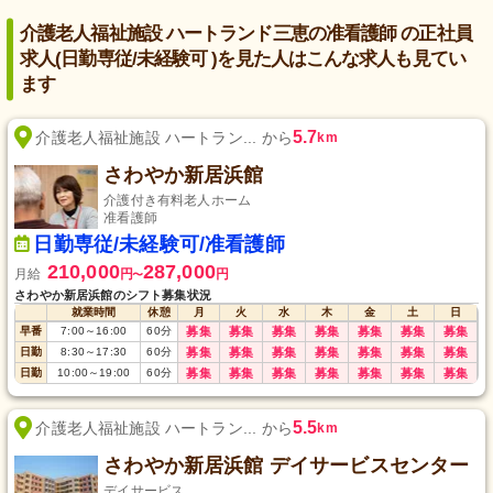
介護老人福祉施設 ハートランド三恵の准看護師 の正社員
求人(日勤専従/未経験可 )を見た人はこんな求人も見てい
ます
5.7
介護老人福祉施設 ハートラン... から
km
さわやか新居浜館
介護付き有料老人ホーム
准看護師
日勤専従/未経験可/准看護師
210,000
287,000
月給
円
円
〜
さわやか新居浜館のシフト募集状況
就業時間
休憩
月
火
水
木
金
土
日
早番
7:00
～
16:00
60
分
募集
募集
募集
募集
募集
募集
募集
日勤
8:30
～
17:30
60
分
募集
募集
募集
募集
募集
募集
募集
日勤
10:00
～
19:00
60
分
募集
募集
募集
募集
募集
募集
募集
5.5
介護老人福祉施設 ハートラン... から
km
さわやか新居浜館 デイサービスセンター
デイサービス