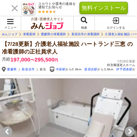
スカウトや選考の連絡を
無料インストール
通知でお知らせ
介護･医療求人サイト
メニュー
検索
ログインする
みんジョブ
准看護師
愛媛県の准看護師
新居浜市の准看護師
介護老人福祉施設 ハ
【7/28更新】介護老人福祉施設 ハートランド三恵
の
准看護師の正社員求人
月給
197,000
295,500
〜
円
7月28日更新
特別養護老人ホーム
愛媛県
新居浜市
萩生
中萩駅
から0.8km
新居浜駅
から3.8km
伊予西条駅
か