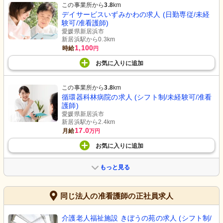
この事業所から
3.8
km
デイサービスいずみかわの求人 (日勤専従/未経
験可/准看護師)
愛媛県新居浜市
新居浜駅から0.3km
1,100
時給
円
お気に入り
に
追加
この事業所から
3.8
km
循環器科林病院の求人 (シフト制/未経験可/准看
護師)
愛媛県新居浜市
新居浜駅から2.4km
17.0
月給
万円
お気に入り
に
追加
もっと見る
同じ法人の准看護師の正社員求人
介護老人福祉施設 きぼうの苑の求人 (シフト制/