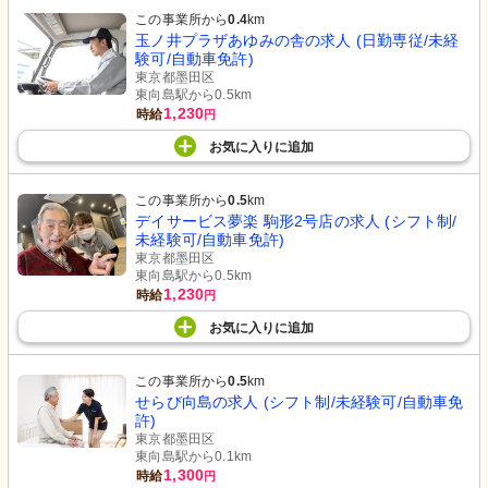
この事業所から
0.4
km
玉ノ井プラザあゆみの舎の求人 (日勤専従/未経
験可/自動車免許)
東京都墨田区
東向島駅から0.5km
1,230
時給
円
お気に入り
に
追加
この事業所から
0.5
km
デイサービス夢楽 駒形2号店の求人 (シフト制/
未経験可/自動車免許)
東京都墨田区
東向島駅から0.5km
1,230
時給
円
お気に入り
に
追加
この事業所から
0.5
km
せらび向島の求人 (シフト制/未経験可/自動車免
許)
東京都墨田区
東向島駅から0.1km
1,300
時給
円