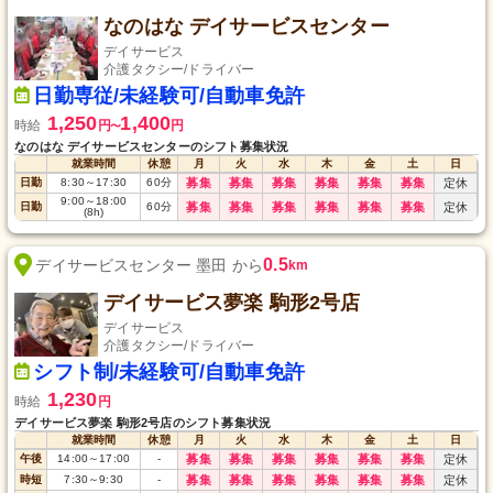
なのはな デイサービスセンター
デイサービス
介護タクシー/ドライバー
日勤専従/未経験可/自動車免許
1,250
1,400
時給
円
円
〜
なのはな デイサービスセンターのシフト募集状況
就業時間
休憩
月
火
水
木
金
土
日
日勤
8:30
～
17:30
60
分
募集
募集
募集
募集
募集
募集
定休
9:00
～
18:00
日勤
60
分
募集
募集
募集
募集
募集
募集
定休
(8h)
0.5
デイサービスセンター 墨田 から
km
デイサービス夢楽 駒形2号店
デイサービス
介護タクシー/ドライバー
シフト制/未経験可/自動車免許
1,230
時給
円
デイサービス夢楽 駒形2号店のシフト募集状況
就業時間
休憩
月
火
水
木
金
土
日
午後
14:00
～
17:00
-
募集
募集
募集
募集
募集
募集
定休
時短
7:30
～
9:30
-
募集
募集
募集
募集
募集
募集
定休