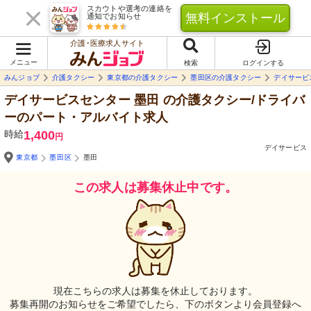
スカウトや選考の連絡を
無料インストール
通知でお知らせ
介護･医療求人サイト
メニュー
検索
ログインする
みんジョブ
介護タクシー
東京都の介護タクシー
墨田区の介護タクシー
デイサービ
デイサービスセンター 墨田
の介護タクシー/ドライバ
ーのパート・アルバイト求人
時給
1,400
円
デイサービス
東京都
墨田区
墨田
この求人は募集休止中です。
現在こちらの求人は募集を休止しております。
募集再開のお知らせをご希望でしたら、下のボタンより会員登録へ