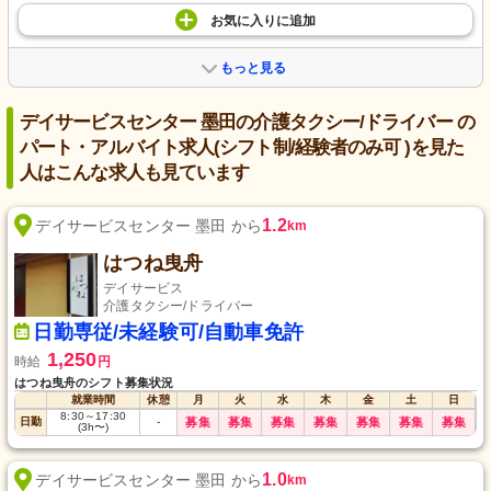
お気に入り
に
追加
もっと見る
デイサービスセンター 墨田の介護タクシー/ドライバー の
パート・アルバイト求人(シフト制/経験者のみ可 )を見た
人はこんな求人も見ています
1.2
デイサービスセンター 墨田 から
km
はつね曳舟
デイサービス
介護タクシー/ドライバー
日勤専従/未経験可/自動車免許
1,250
時給
円
はつね曳舟のシフト募集状況
就業時間
休憩
月
火
水
木
金
土
日
8:30
～
17:30
日勤
-
募集
募集
募集
募集
募集
募集
募集
(3h〜)
1.0
デイサービスセンター 墨田 から
km