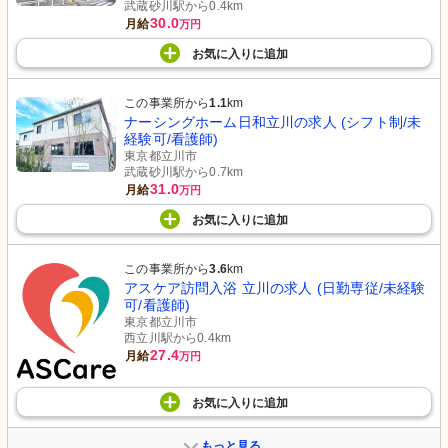
武蔵砂川駅から0.4km
30.0
月給
万円
お気に入り
に
追加
この事業所から
1.1
km
ナーシングホーム日和立川の求人 (シフト制/未
経験可/看護師)
東京都立川市
武蔵砂川駅から0.7km
31.0
月給
万円
お気に入り
に
追加
この事業所から
3.6
km
アスケア訪問入浴 立川の求人 (日勤専従/未経験
可/看護師)
東京都立川市
西立川駅から0.4km
27.4
月給
万円
お気に入り
に
追加
もっと見る