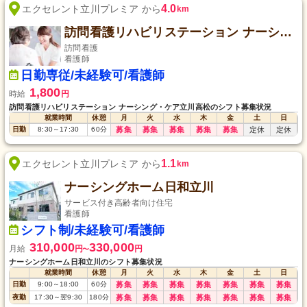
4.0
エクセレント立川プレミア から
km
訪問看護リハビリステーション ナーシング・ケア立川高松
訪問看護
看護師
日勤専従/未経験可/看護師
1,800
時給
円
訪問看護リハビリステーション ナーシング・ケア立川高松のシフト募集状況
就業時間
休憩
月
火
水
木
金
土
日
日勤
8:30
～
17:30
60
分
募集
募集
募集
募集
募集
定休
定休
1.1
エクセレント立川プレミア から
km
ナーシングホーム日和立川
サービス付き高齢者向け住宅
看護師
シフト制/未経験可/看護師
310,000
330,000
月給
円
円
〜
ナーシングホーム日和立川のシフト募集状況
就業時間
休憩
月
火
水
木
金
土
日
日勤
9:00
～
18:00
60
分
募集
募集
募集
募集
募集
募集
募集
夜勤
17:30
～
翌9:30
180
分
募集
募集
募集
募集
募集
募集
募集