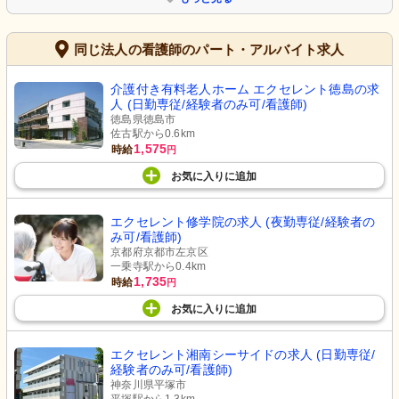
同じ法人の看護師のパート・アルバイト求人
介護付き有料老人ホーム エクセレント徳島の求
人 (日勤専従/経験者のみ可/看護師)
徳島県徳島市
佐古駅から0.6km
1,575
時給
円
お気に入り
に
追加
エクセレント修学院の求人 (夜勤専従/経験者の
み可/看護師)
京都府京都市左京区
一乗寺駅から0.4km
1,735
時給
円
お気に入り
に
追加
エクセレント湘南シーサイドの求人 (日勤専従/
経験者のみ可/看護師)
神奈川県平塚市