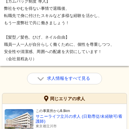
【カムバック制度 導入】
弊社をやむを得ない事情で退職後、
転職先で身に付けたスキルなど多様な経験を活かし、
もう一度弊社で共に働きましょう！
【髪型／髪色、ひげ、ネイル自由】
職員一人一人が自分らしく働くために、個性を尊重しつつ、
安全性や清潔感、周囲への配慮を大切にしています！
（会社規程あり）
求人情報をすべて見る
同じエリアの求人
この事業所から
0.5
km
サニーライフ立川の求人 (日勤専従/未経験可/看
護師)
東京都立川市