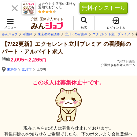
スカウトや選考の連絡を
無料インストール
通知でお知らせ
介護･医療求人サイト
メニュー
検索
ログインする
みんジョブ
看護師
東京都の看護師
立川市の看護師
エクセレント立川プレミア
【7/22更新】エクセレント立川プレミア
の看護師の
パート・アルバイト求人
時給
2,095
2,265
〜
円
7月22日更新
介護付き有料老人ホーム
東京都
立川市
上砂町
この求人は募集休止中です。
Yo
自由
現在こちらの求人は募集を休止しております。
募集再開のお知らせをご希望でしたら、下のボタンより会員登録へ