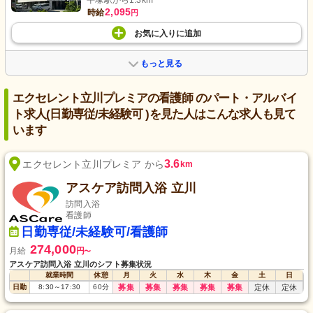
平塚駅から1.3km
2,095
時給
円
お気に入り
に
追加
もっと見る
エクセレント立川プレミアの看護師 のパート・アルバイ
ト求人(日勤専従/未経験可 )を見た人はこんな求人も見て
います
3.6
エクセレント立川プレミア から
km
アスケア訪問入浴 立川
訪問入浴
看護師
日勤専従/未経験可/看護師
274,000
月給
円
〜
アスケア訪問入浴 立川のシフト募集状況
就業時間
休憩
月
火
水
木
金
土
日
日勤
8:30
～
17:30
60
分
募集
募集
募集
募集
募集
定休
定休