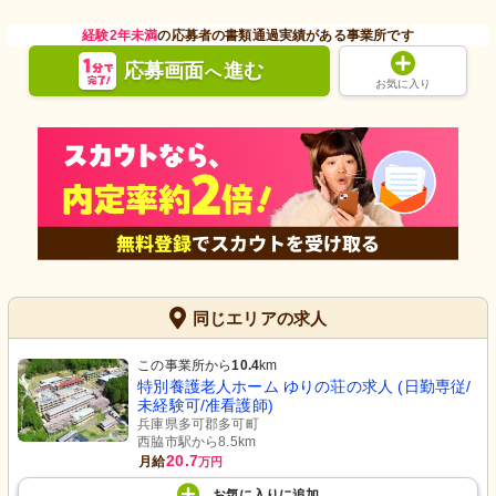
経験2年未満
の応募者の書類通過実績がある事業所です
応募画面
進む
へ
お気に入り
同じエリアの求人
この事業所から
10.4
km
特別養護老人ホーム ゆりの荘の求人 (日勤専従/
未経験可/准看護師)
兵庫県多可郡多可町
西脇市駅から8.5km
20.7
月給
万円
お気に入り
に
追加