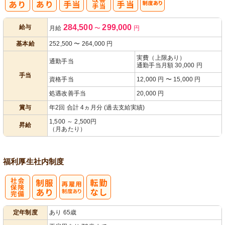
処
人事評価制度
284,500
299,000
給与
月給
〜
円
遇改善手当
あり
基本給
252,500
〜
264,000
円
実費（上限あり）
通勤手当
通勤手当月額 30,000 円
手当
資格手当
12,000 円 〜 15,000 円
処遇改善手当
20,000 円
賞与
年2回 合計 4ヵ月分 (過去支給実績)
1,500 ～ 2,500円
昇給
（月あたり）
福利厚生
社内制度
社
再雇用制度あ
定年制度
あり 65歳
会保険完備
り