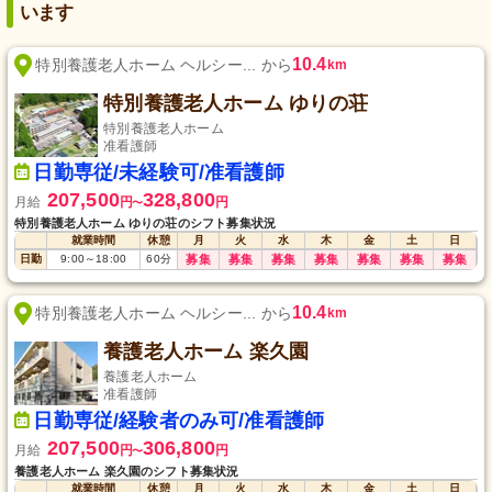
います
10.4
特別養護老人ホーム ヘルシー... から
km
特別養護老人ホーム ゆりの荘
特別養護老人ホーム
准看護師
日勤専従/未経験可/准看護師
207,500
328,800
月給
円
円
〜
特別養護老人ホーム ゆりの荘のシフト募集状況
就業時間
休憩
月
火
水
木
金
土
日
日勤
9:00
～
18:00
60
分
募集
募集
募集
募集
募集
募集
募集
10.4
特別養護老人ホーム ヘルシー... から
km
養護老人ホーム 楽久園
養護老人ホーム
准看護師
日勤専従/経験者のみ可/准看護師
207,500
306,800
月給
円
円
〜
養護老人ホーム 楽久園のシフト募集状況
就業時間
休憩
月
火
水
木
金
土
日