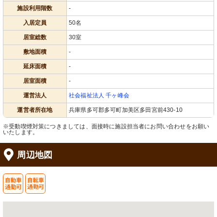
施設利用階数
-
入居定員
50名
居室総数
30室
敷地面積
-
延床面積
-
居室面積
-
運営法人
社会福祉法人 千ヶ峰会
運営者所在地
兵庫県多可郡多可町加美区多田宮前430-10
※受動喫煙対策につきましては、面接時に施設担当者にお問い合わせをお願い
いたします。
周辺地図