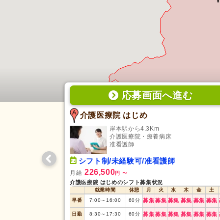
応募画面
へ
進む
介護医療院 はじめ
岸本駅から4.3Km
介護医療院・療養病床
准看護師
シフト制/未経験可/准看護師
226,500
月給
円
〜
介護医療院 はじめのシフト募集状況
就業時間
休憩
月
火
水
木
金
土
早番
7:00
～
16:00
60
分
募集
募集
募集
募集
募集
募集
日勤
8:30
～
17:30
60
分
募集
募集
募集
募集
募集
募集