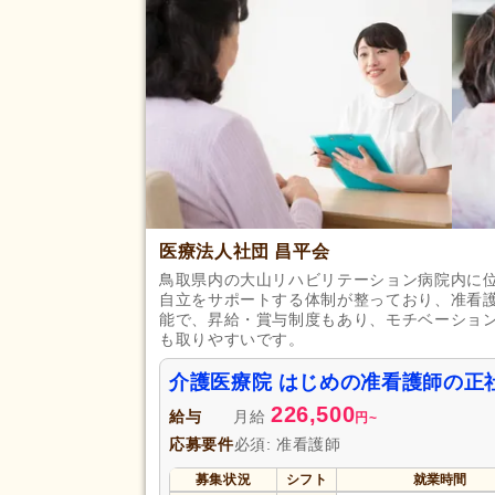
自動車免許
(48)
完全週休2日
(39)
土日休み
(8)
日曜休み
(35)
休日・休暇
産休あり
(103)
看護休暇
(54)
年末年始休暇
(13)
医療法人社団 昌平会
賞与あり
(121)
鳥取県内の大山リハビリテーション病院内に
企業年金
(17)
自立をサポートする体制が整っており、准看
退職金あり
(90)
能で、昇給・賞与制度もあり、モチベーショ
給与・手当
も取りやすいです。
通勤手当
(143)
福利厚生
夜勤手当
(33)
介護医療院 はじめの准看護師の正
226,500
資格手当
(46)
給与
月給
円
~
再雇用制度あり
(78)
応募要件
必須: 准看護師
募集状況
シフト
就業時間
駅近
(39)