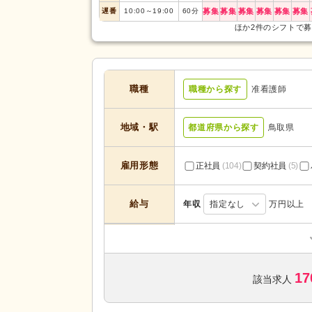
遅番
10:00
～
19:00
60
分
募集
募集
募集
募集
募集
募集
ほか2件のシフトで
職種
職種から探す
准看護師
地域・駅
都道府県から探す
鳥取県
雇用形態
正社員
(104)
契約社員
(5)
給与
年収
指定なし
万円以上
訪問介護
(1)
デイサービス
(28)
17
住宅型有料老人ホーム
(4)
該当求人
サービスの種
類
ケアハウス
(3)