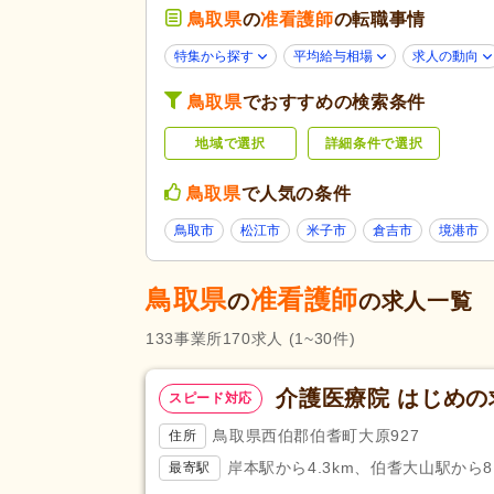
介護医療院・療養病床
(4)
鳥取県
の
准看護師
の転職事情
診療所・クリニック
(32)
特集から探す
平均給与相場
求人の動向
未経験可
(115)
鳥取県
でおすすめの検索条件
学歴不問
(127)
地域で選択
詳細条件で選択
子育てママパパ活躍
(100)
応募条件・こ
だわり
60代活躍
(38)
鳥取県
で人気の条件
掲載7日以内
(7)
鳥取市
松江市
米子市
倉吉市
境港市
女性が活躍
(103)
残業ほぼなし
(165)
鳥取県
准看護師
の
の求人一覧
夜勤のみ可
(7)
133
事業所
170
求人
(1~30件)
勤務形態
時短勤務相談可
(11)
週3日から可
(6)
介護医療院 はじめの
スピード対応
即日勤務可
(1)
鳥取県西伯郡伯耆町大原927
住所
介護支援専門員（ケアマネジャ
岸本駅から4.3km、伯耆大山駅から8.
最寄駅
(1)
応募資格