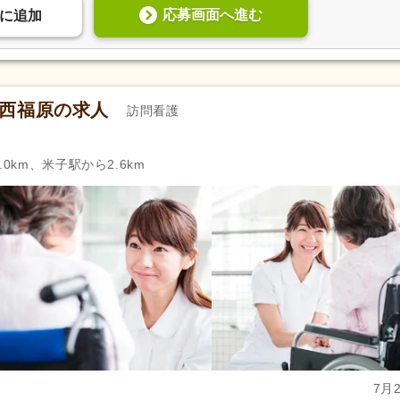
応募画面へ進む
に
追加
ン西福原の求人
訪問看護
0km、米子駅から2.6km
7月