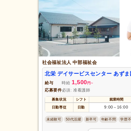
社会福祉法人 中部福祉会
北栄 デイサービスセンター あず
1,500
給与
時給
円
~
応募要件
必須: 准看護師
募集状況
シフト
就業時間
9:00
16:00
日勤専従
日勤
～
未経験可
50代活躍
新卒可
年齢不問
学歴