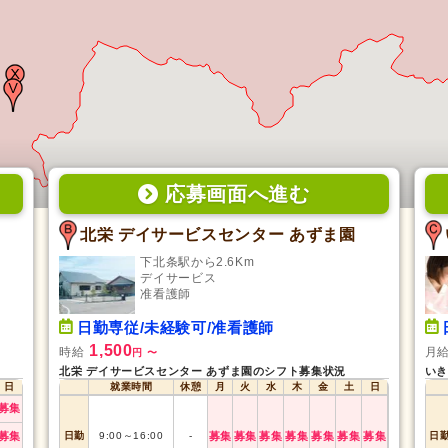
応募画面
へ
進む
北栄 デイサービスセンター あずま園
下北条駅から2.6Km
デイサービス
准看護師
日勤専従/未経験可/准看護師
1,500
時給
月
円
〜
北栄 デイサービスセンター あずま園のシフト募集状況
いき
日
就業時間
休憩
月
火
水
木
金
土
日
募集
募集
日勤
9:00
～
16:00
-
募集
募集
募集
募集
募集
募集
募集
日