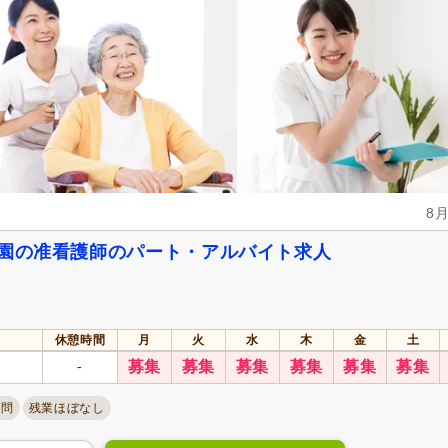
8
ま園の准看護師のパート・アルバイト求人
休憩時間
月
火
水
木
金
土
-
募集
募集
募集
募集
募集
募集
不問
残業ほぼなし