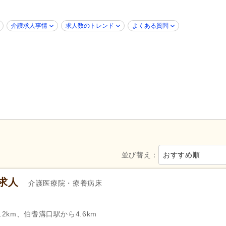
グループホーム
(2)
病院
(21)
障がい者支援
(3)
介護求人事情
求人数のトレンド
よくある質問
新規オープン
(1)
ブランク可
(103)
年齢不問
(79)
新卒可
(90)
40代活躍
(103)
50代活躍
(103)
ハローワーク求人を除く
(30)
掲載3日以内
(2)
掲載14日以内
(12)
掲載30日以内
(35)
スピード対応
(7)
急募
(2)
シフト制
(79)
日勤のみ可
(107)
午前のみ可
(10)
午後のみ可
(3)
並び替え：
おすすめ順
週1日から可
(5)
週2日から可
(7)
週4日から可
(6)
シフト相談可
(101)
求人
介護医療院・療養病床
ー）
保健師
(4)
准看護師
(169)
2km、伯耆溝口駅から4.6km