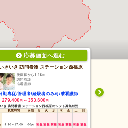
応募画面
へ
進む
いきいき 訪問看護 ステーション西福原
こころね訪
後藤駅から1.1Km
鳥取
訪問看護
訪
准看護師
准
日勤専従/管理者/経験者のみ可/准看護師
シフト制/経
279,400
353,600
1,550
給
時給
円
〜
円
円
〜
いき 訪問看護 ステーション西福原のシフト募集状況
こころね訪問看護ス
就業時間
休憩
月
火
水
木
金
土
日
就業時間
午前
8:30
～
12:30
勤
8:30
～
17:00
60
分
募集
募集
募集
募集
募集
募集
募集