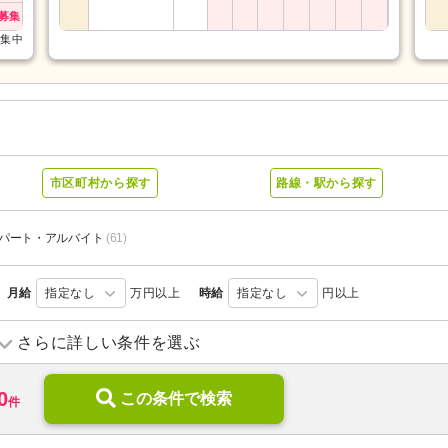
募集
募集中
市区町村から探す
路線・駅から探す
パート・アルバイト
(61)
月給
指定なし
万円以上
時給
指定なし
円以上
訪問入浴
(1)
訪問看護
(16)
さらに詳しい条件を選ぶ
デイケア
(5)
小規模多機能型居宅介護
(2)
0
介護付き有料老人ホーム
この条件で検索
(8)
サービス付き高齢者向け住宅
件
特別養護老人ホーム
(3)
介護老人保健施設
(23)