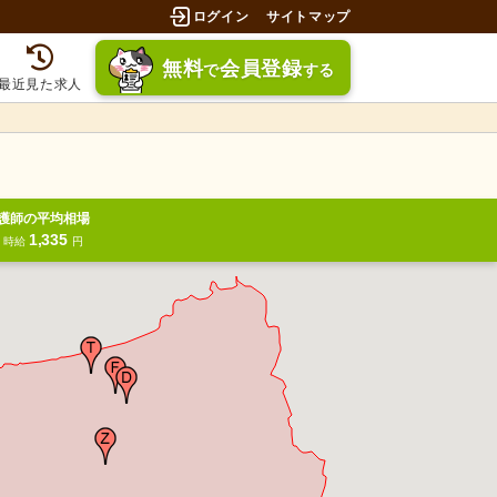
ログイン
サイトマップ
無料
会員登録
で
する
最近見た求人
護師の平均相場
1,335
円
時給
円