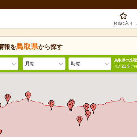
お気に入り
鳥取県
情報を
から探す
鳥取県の准看
月給
時給
21.9
月給
万