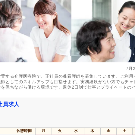
週休2日
(44)
4週8休
(9)
土日祝休み
(2)
土曜休み
(7)
年間休日110日以上
(24)
年間休日120日以上
(25)
育休あり
(162)
介護休業
(67)
夏季休暇
(9)
冬季休暇
(2)
7月
社会保険完備
(151)
研修制度あり
(103)
位置する介護医療院で、正社員の准看護師を募集しています。ご利用
昇給あり
(160)
復職支援あり
(26)
護師としてのスキルアップも目指せます。実務経験がない方でもチャ
住宅手当
(21)
資格取得支援あり
(10)
ンを保ちながら働ける環境です。週休2日制で仕事とプライベートの
人事評価制度あり
(103)
処遇改善手当
(37)
寮・社宅あり
(12)
託児施設あり
(8)
社員求人
扶養控除内考慮あり
(6)
扶養手当
(26)
正社員登用あり
(31)
副業可
(5)
休憩時間
月
火
水
木
金
土
自動車通勤可
(153)
自転車通勤可
(102)