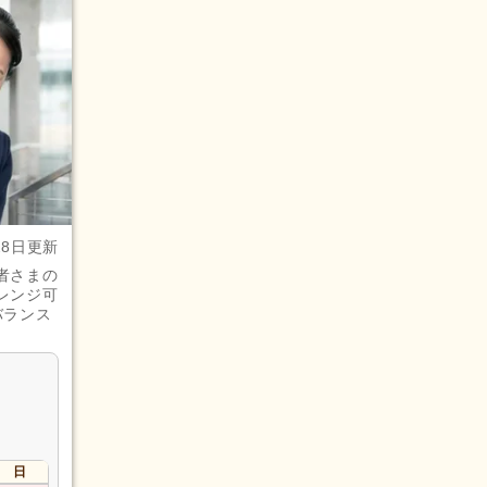
28日更新
者さまの
レンジ可
バランス
日