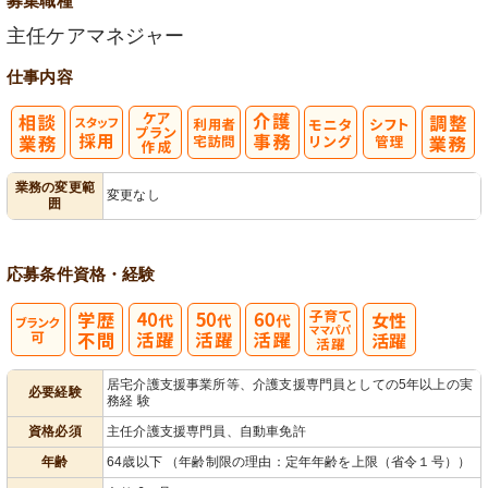
募集職種
主任ケアマネジャー
仕事内容
ス
ケアプラン作
利
モ
業務の変更範
変更なし
囲
タッフ採用
成
用者宅訪問
ニタリング
応募条件
資格・経験
子育てママパ
居宅介護支援事業所等、介護支援専門員としての5年以上の実
必要経験
務経 験
パ活躍
資格必須
主任介護支援専門員、自動車免許
年齢
64歳以下 （年齢制限の理由：定年年齢を上限（省令１号））