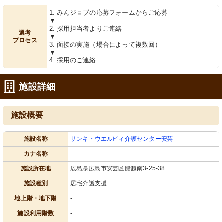
1. みんジョブの応募フォームからご応募
▼
2. 採用担当者よりご連絡
選考
▼
プロセス
3. 面接の実施（場合によって複数回）
▼
4. 採用のご連絡
施設詳細
施設概要
施設名称
サンキ・ウエルビィ介護センター安芸
カナ名称
-
施設所在地
広島県広島市安芸区船越南3-25-38
施設種別
居宅介護支援
地上階・地下階
-
施設利用階数
-