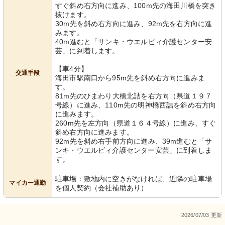
すぐ斜め右方向に進み、100m先の海田川橋を突き
抜けます。
30m先を斜め右方向に進み、92m先を右方向に進
みます。
40m進むと「サンキ・ウエルビィ介護センター安
芸」に到着します。
【車4分】
交通手段
海田市駅南口から95m先を斜め右方向に進みま
す。
81m先のひまわり大橋北詰を右方向（県道１９７
号線）に進み、110m先の明神橋西詰を斜め右方向
に進みます。
260m先を左方向（県道１６４号線）に進み、すぐ
斜め右方向に進みます。
92m先を斜め右手前方向に進み、39m進むと「サ
ンキ・ウエルビィ介護センター安芸」に到着しま
す。
駐車場：敷地内に空きがなければ、近隣の駐車場
マイカー通勤
を個人契約（会社補助あり）
2026/07/03 更新