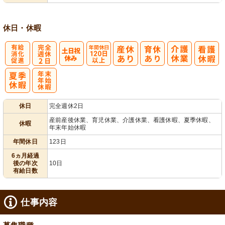
休日・休暇
有
完
年間休日
給消化促進
全週休2日
120日以上
年
休日
完全週休2日
末年始休暇
産前産後休業、育児休業、介護休業、看護休暇、夏季休暇、
休暇
年末年始休暇
年間休日
123日
6ヵ月経過
後の年次
10日
有給日数
仕事内容