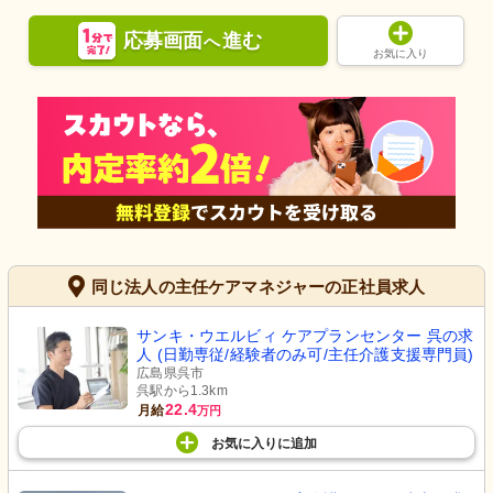
応募画面
進む
へ
お気に入り
同じ法人の主任ケアマネジャーの正社員求人
サンキ・ウエルビィ ケアプランセンター 呉の求
人 (日勤専従/経験者のみ可/主任介護支援専門員)
広島県呉市
呉駅から1.3km
22.4
月給
万円
お気に入り
に
追加