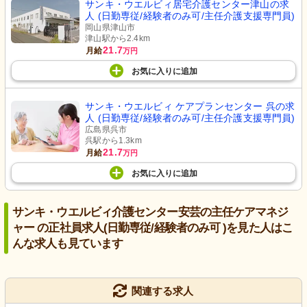
サンキ・ウエルビィ居宅介護センター津山の求
人 (日勤専従/経験者のみ可/主任介護支援専門員)
岡山県津山市
津山駅から2.4km
21.7
月給
万円
お気に入り
に
追加
サンキ・ウエルビィ ケアプランセンター 呉の求
人 (日勤専従/経験者のみ可/主任介護支援専門員)
広島県呉市
呉駅から1.3km
21.7
月給
万円
お気に入り
に
追加
サンキ・ウエルビィ介護センター安芸の主任ケアマネジ
ャー の正社員求人(日勤専従/経験者のみ可 )を見た人はこ
んな求人も見ています
関連する求人