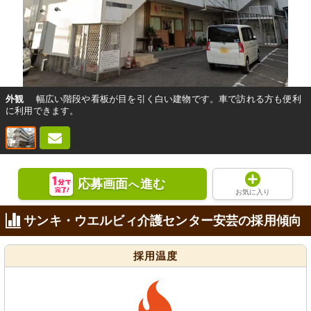
外観
幅広い階段や看板が目を引く白い建物です。車で訪れる方も便利
に利用できます。
応募画面
進む
へ
お気に入り
サンキ・ウエルビィ介護センター安芸の採用傾向
採用温度