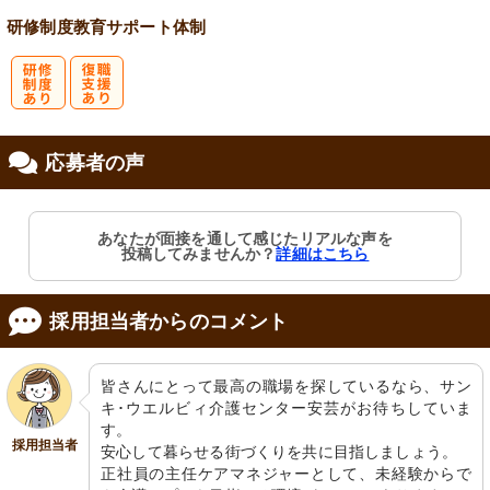
研修制度
教育
サポート体制
研
復
応募者の声
修制度あり
職支援あり
あなたが面接を通して感じたリアルな声を
投稿してみませんか？
詳細はこちら
採用担当者からのコメント
皆さんにとって最高の職場を探しているなら、サン
キ･ウエルビィ介護センター安芸がお待ちしていま
す。

採用担当者
安心して暮らせる街づくりを共に目指しましょう。

正社員の主任ケアマネジャーとして、未経験からで