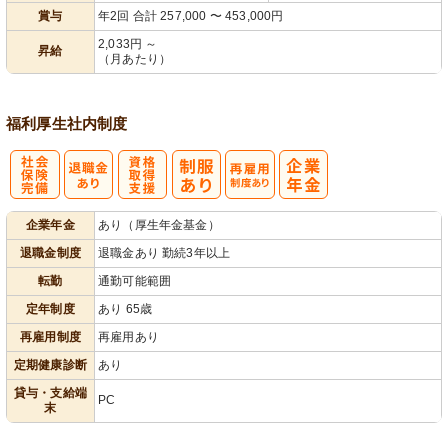
賞与
年2回 合計 257,000 〜 453,000円
2,033円 ～
昇給
（月あたり）
福利厚生
社内制度
社
資格取得支援
再雇用制度あ
企業年金
あり（厚生年金基金）
会保険完備
あり
り
退職金制度
退職金あり 勤続3年以上
転勤
通勤可能範囲
定年制度
あり 65歳
再雇用制度
再雇用あり
定期健康診断
あり
貸与・支給端
PC
末