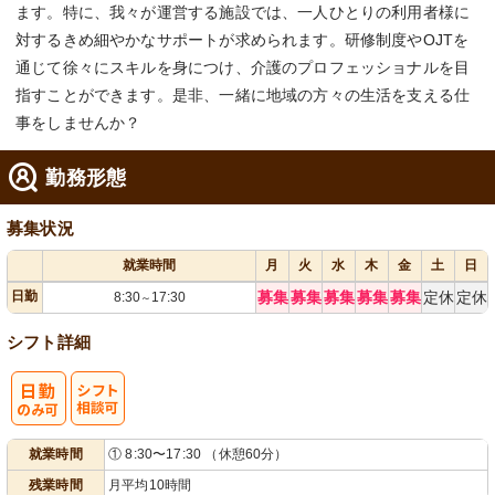
ます。特に、我々が運営する施設では、一人ひとりの利用者様に
対するきめ細やかなサポートが求められます。研修制度やOJTを
通じて徐々にスキルを身につけ、介護のプロフェッショナルを目
指すことができます。是非、一緒に地域の方々の生活を支える仕
事をしませんか？
勤務形態
募集状況
就業時間
月
火
水
木
金
土
日
日勤
募集
募集
募集
募集
募集
定休
定休
8:30
17:30
～
シフト詳細
シ
就業時間
① 8:30〜17:30 （休憩60分）
フト相談可
残業時間
月平均10時間