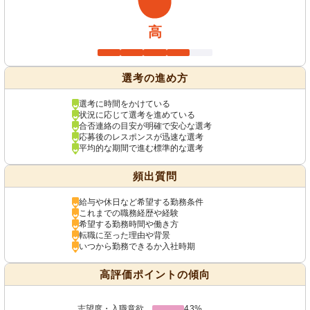
高
選考の進め方
選考に時間をかけている
状況に応じて選考を進めている
合否連絡の目安が明確で安心な選考
応募後のレスポンスが迅速な選考
平均的な期間で進む標準的な選考
頻出質問
給与や休日など希望する勤務条件
これまでの職務経歴や経験
希望する勤務時間や働き方
転職に至った理由や背景
いつから勤務できるか入社時期
高評価ポイントの傾向
志望度・入職意欲
43%