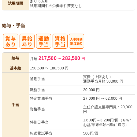
あり 6ヵ月
試用期間
試用期間中の労働条件変更なし
給与・手当
人事評価制度
217,500
282,500
給与
月給
〜
円
あり
基本給
150,500
〜
180,500
円
実費（上限あり）
通勤手当
通勤手当月額 50,000 円
職務手当
20,000 円
特定業務手当
27,000 円 〜 62,000 円
手当
主任介護支援専門員：20,000
資格手当
円
1,600円～3,200円/回（ＧＷ/
特別日手当
お盆/年末年始出勤に適応）
転送電話手当
500円/回