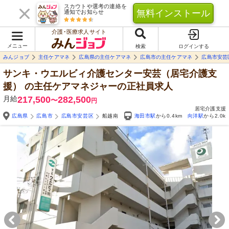
スカウトや選考の連絡を
無料インストール
通知でお知らせ
介護･医療求人サイト
メニュー
検索
ログインする
みんジョブ
主任ケアマネ
広島県の主任ケアマネ
広島市の主任ケアマネ
広島市安芸
サンキ・ウエルビィ介護センター安芸（居宅介護支
援）
の主任ケアマネジャーの正社員求人
月給
217,500
282,500
〜
円
居宅介護支援
広島県
広島市
広島市安芸区
船越南
海田市駅
から0.4km
向洋駅
から2.0k