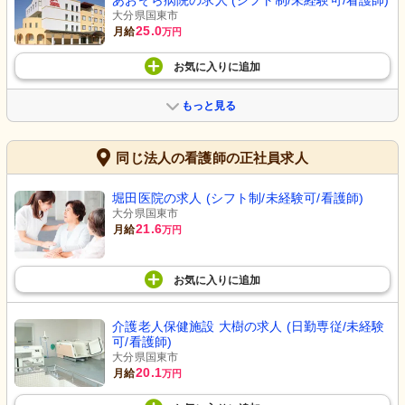
あおぞら病院の求人 (シフト制/未経験可/看護師)
大分県国東市
25.0
月給
万円
お気に入り
に
追加
もっと見る
同じ法人の看護師の正社員求人
堀田医院の求人 (シフト制/未経験可/看護師)
大分県国東市
21.6
月給
万円
お気に入り
に
追加
介護老人保健施設 大樹の求人 (日勤専従/未経験
可/看護師)
大分県国東市
20.1
月給
万円