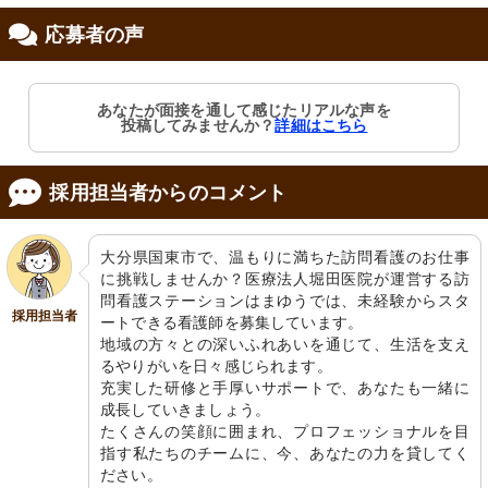
応募者の声
修制度あり
職支援あり
あなたが面接を通して感じたリアルな声を
投稿してみませんか？
詳細はこちら
採用担当者からのコメント
大分県国東市で、温もりに満ちた訪問看護のお仕事
に挑戦しませんか？医療法人堀田医院が運営する訪
問看護ステーションはまゆうでは、未経験からスタ
採用担当者
ートできる看護師を募集しています。

地域の方々との深いふれあいを通じて、生活を支え
るやりがいを日々感じられます。

充実した研修と手厚いサポートで、あなたも一緒に
成長していきましょう。

たくさんの笑顔に囲まれ、プロフェッショナルを目
指す私たちのチームに、今、あなたの力を貸してく
ださい。