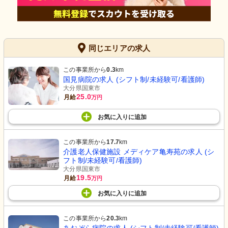
同じエリアの求人
この事業所から
0.3
km
国見病院の求人 (シフト制/未経験可/看護師)
大分県国東市
25.0
月給
万円
お気に入り
に
追加
この事業所から
17.7
km
介護老人保健施設 メディケア亀寿苑の求人 (シ
フト制/未経験可/看護師)
大分県国東市
19.5
月給
万円
お気に入り
に
追加
この事業所から
20.3
km