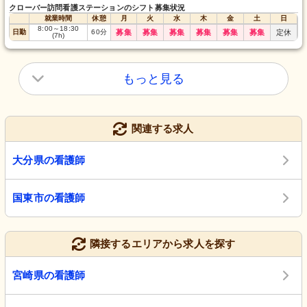
クローバー訪問看護ステーションのシフト募集状況
就業時間
休憩
月
火
水
木
金
土
日
8:00
～
18:30
日勤
60
分
募集
募集
募集
募集
募集
募集
定休
(7h)
もっと見る
関連する求人
大分県の看護師
国東市の看護師
隣接するエリアから求人を探す
宮崎県の看護師