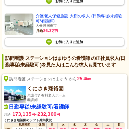
お気に入り
に
追加
介護老人保健施設 大樹の求人 (日勤専従/未経験
可/看護師)
大分県国東市
26.3
月給
万円
お気に入り
に
追加
訪問看護 ステーションはまゆうの看護師 の正社員求人(日
勤専従/未経験可 )を見た人はこんな求人も見ています
25.4
訪問看護 ステーションはまゆう から
km
くにさき翔裕園
介護付き有料老人ホーム
看護師
日勤専従/未経験可/看護師
173,135
232,300
月給
円
円
〜
くにさき翔裕園のシフト募集状況
就業時間
休憩
月
火
水
木
金
土
日