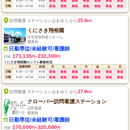
日勤
8:30
～
17:30
60
分
募集
募集
募集
募集
募集
募集
募集
日勤
9:00
～
18:00
60
分
募集
募集
募集
募集
募集
募集
募集
25.4
訪問看護 ステーションはまゆう から
km
くにさき翔裕園
住宅型有料老人ホーム
看護師
日勤専従/未経験可/看護師
173,135
232,300
月給
円
円
〜
くにさき翔裕園のシフト募集状況
就業時間
休憩
月
火
水
木
金
土
日
日勤
8:30
～
17:30
60
分
募集
募集
募集
募集
募集
募集
募集
日勤
9:00
～
18:00
60
分
募集
募集
募集
募集
募集
募集
募集
27.9
訪問看護 ステーションはまゆう から
km
クローバー訪問看護ステーション
訪問看護
看護師
日勤専従/未経験可/看護師
170,000
320,000
月給
円
円
〜