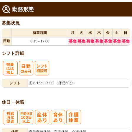
勤務形態
募集状況
就業時間
月
火
水
木
金
土
日
日勤
募集
募集
募集
募集
募集
募集
募集
8:15
17:00
～
シフト詳細
残
シ
シフト
① 8:15〜17:00 （休憩60分）
業ほぼなし
フト相談可
休日・休暇
有
年間休日
休暇
産前産後休業、育児休業、介護休業