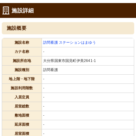
施設詳細
施設概要
施設名称
訪問看護 ステーションはまゆう
カナ名称
-
施設所在地
大分県国東市国見町伊美2641-1
施設種別
訪問看護
地上階・地下階
-
施設利用階数
-
入居定員
-
居室総数
-
敷地面積
-
延床面積
-
居室面積
-