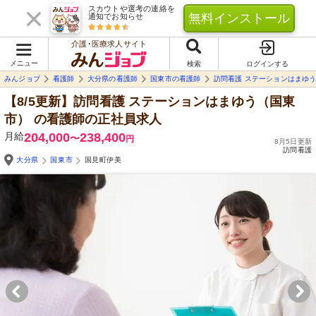
スカウトや選考の連絡を
無料インストール
通知でお知らせ
介護･医療求人サイト
メニュー
検索
ログインする
みんジョブ
看護師
大分県の看護師
国東市の看護師
訪問看護 ステーションはまゆ
【8/5更新】訪問看護 ステーションはまゆう（国東
市）
の看護師の正社員求人
月給
204,000
238,400
〜
円
8月5日更新
訪問看護
大分県
国東市
国見町伊美