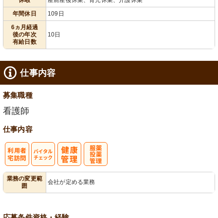
給消化促進
100日以上
年間休日
109日
6ヵ月経過
後の年次
10日
有給日数
仕事内容
募集職種
看護師
仕事内容
利
バイタルチェ
服薬・投薬管
業務の変更範
会社が定める業務
囲
用者宅訪問
ック
理
応募条件
資格・経験