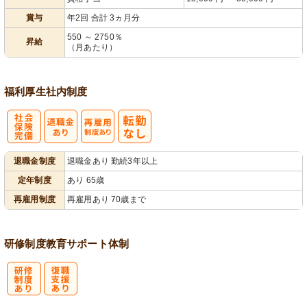
賞与
年2回 合計 3ヵ月分
550 ～ 2750％
昇給
（月あたり）
福利厚生
社内制度
社
再雇用制度あ
退職金制度
退職金あり 勤続3年以上
会保険完備
り
定年制度
あり 65歳
再雇用制度
再雇用あり 70歳まで
研修制度
教育
サポート体制
研
復