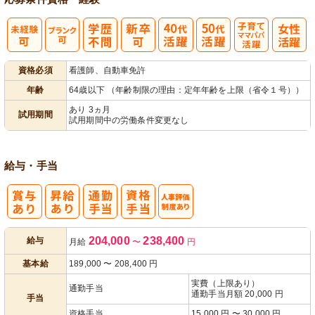
子育てママパ
資格必須
看護師、自動車免許
パ活躍
年齢
64歳以下 （年齢制限の理由：定年年齢を上限（省令１号））
あり 3ヵ月
試用期間
試用期間中の労働条件変更なし
給与・手当
人事評価制度
204,000
238,400
給与
月給
〜
円
あり
基本給
189,000
〜
208,400
円
実費（上限あり）
通勤手当
通勤手当月額 20,000 円
手当
資格手当
15,000 円 〜 30,000 円