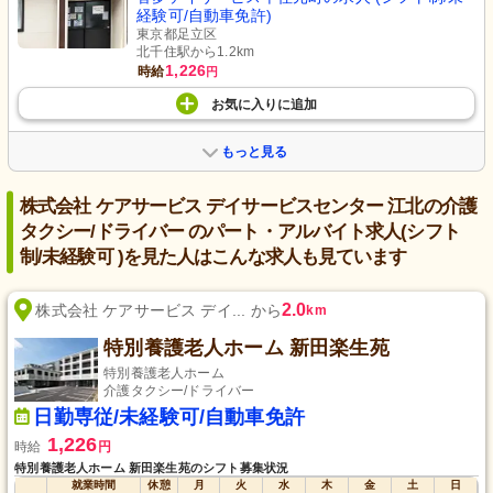
経験可/自動車免許)
東京都足立区
北千住駅から1.2km
1,226
時給
円
お気に入り
に
追加
もっと見る
株式会社 ケアサービス デイサービスセンター 江北の介護
タクシー/ドライバー のパート・アルバイト求人(シフト
制/未経験可 )を見た人はこんな求人も見ています
2.0
株式会社 ケアサービス デイ... から
km
特別養護老人ホーム 新田楽生苑
特別養護老人ホーム
介護タクシー/ドライバー
日勤専従/未経験可/自動車免許
1,226
時給
円
特別養護老人ホーム 新田楽生苑のシフト募集状況
就業時間
休憩
月
火
水
木
金
土
日