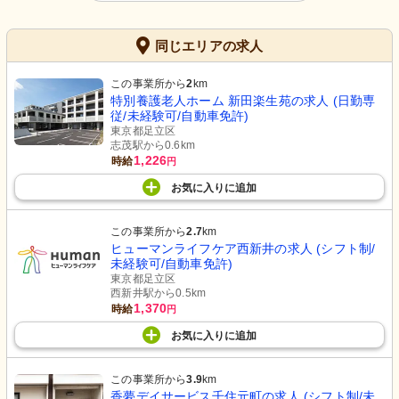
同じエリアの求人
この事業所から
2
km
特別養護老人ホーム 新田楽生苑の求人 (日勤専
従/未経験可/自動車免許)
東京都足立区
志茂駅から0.6km
1,226
時給
円
お気に入り
に
追加
この事業所から
2.7
km
ヒューマンライフケア西新井の求人 (シフト制/
未経験可/自動車免許)
東京都足立区
西新井駅から0.5km
1,370
時給
円
お気に入り
に
追加
この事業所から
3.9
km
香夢デイサービス千住元町の求人 (シフト制/未