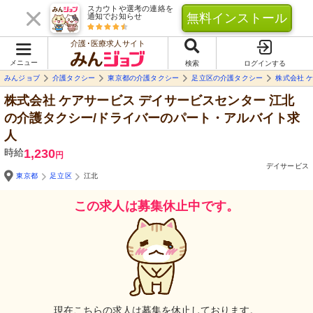
スカウトや選考の連絡を
無料インストール
通知でお知らせ
介護･医療求人サイト
メニュー
検索
ログインする
みんジョブ
介護タクシー
東京都の介護タクシー
足立区の介護タクシー
株式会社 
株式会社 ケアサービス デイサービスセンター 江北
の介護タクシー/ドライバーのパート・アルバイト求
人
時給
1,230
円
デイサービス
東京都
足立区
江北
この求人は募集休止中です。
現在こちらの求人は募集を休止しております。