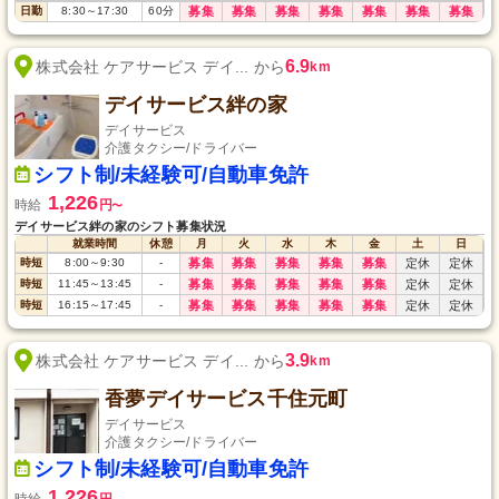
日勤
8:30
～
17:30
60
分
募集
募集
募集
募集
募集
募集
募集
6.9
株式会社 ケアサービス デイ... から
km
デイサービス絆の家
デイサービス
介護タクシー/ドライバー
シフト制/未経験可/自動車免許
1,226
時給
円
〜
デイサービス絆の家のシフト募集状況
就業時間
休憩
月
火
水
木
金
土
日
時短
8:00
～
9:30
-
募集
募集
募集
募集
募集
定休
定休
時短
11:45
～
13:45
-
募集
募集
募集
募集
募集
定休
定休
時短
16:15
～
17:45
-
募集
募集
募集
募集
募集
定休
定休
3.9
株式会社 ケアサービス デイ... から
km
香夢デイサービス千住元町
デイサービス
介護タクシー/ドライバー
シフト制/未経験可/自動車免許
1,226