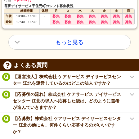
時給
円
香夢デイサービス千住元町のシフト募集状況
就業時間
休憩
月
火
水
木
金
土
日
午後
13:00
～
16:00
-
募集
募集
募集
募集
募集
募集
募集
時短
17:30
～
18:30
-
募集
募集
募集
募集
募集
募集
募集
もっと見る
よくある質問
【運営法人】株式会社 ケアサービス デイサービスセン
ター 江北を運営しているのはどこの法人ですか？
【応募後の流れ】株式会社 ケアサービス デイサービス
センター 江北の求人へ応募した後は、どのように選考
が進んでいきますか？
【応募数】株式会社 ケアサービス デイサービスセンタ
ー 江北の他にも、何件くらい応募するのがいいです
か？