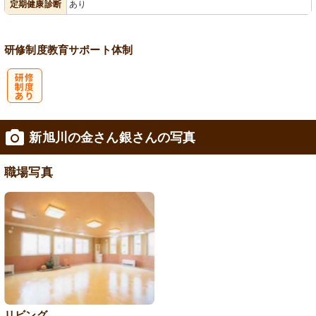
定期健康診断
あり
研修制度
教育
サポート体制
研
新旭川の金さん銀さんの写真
修制度あり
職場写真
リビング