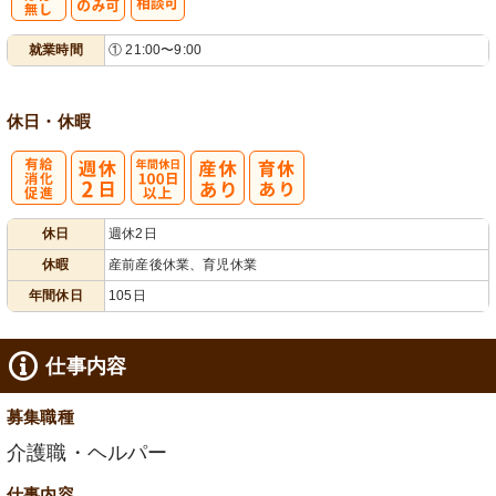
残
シ
就業時間
① 21:00〜9:00
業ほぼなし
フト相談可
休日・休暇
有
年間休日
休日
週休2日
給消化促進
100日以上
休暇
産前産後休業、育児休業
年間休日
105日
仕事内容
募集職種
介護職・ヘルパー
仕事内容