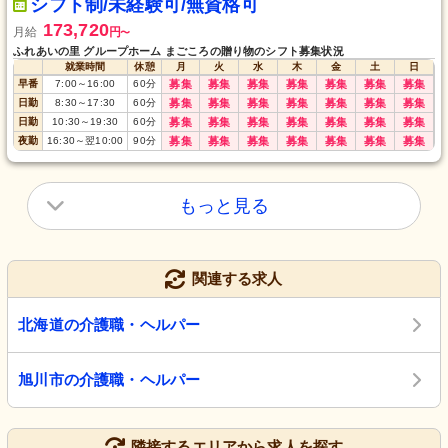
シフト制/未経験可/無資格可
173,720
月給
円
〜
ふれあいの里 グループホーム まごころの贈り物のシフト募集状況
就業時間
休憩
月
火
水
木
金
土
日
早番
7:00
～
16:00
60
分
募集
募集
募集
募集
募集
募集
募集
日勤
8:30
～
17:30
60
分
募集
募集
募集
募集
募集
募集
募集
日勤
10:30
～
19:30
60
分
募集
募集
募集
募集
募集
募集
募集
夜勤
16:30
～
翌10:00
90
分
募集
募集
募集
募集
募集
募集
募集
もっと見る
関連する求人
北海道の介護職・ヘルパー
旭川市の介護職・ヘルパー
隣接するエリアから求人を探す