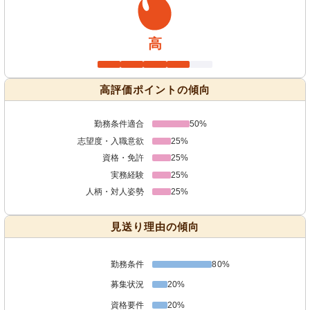
高
高評価ポイントの傾向
勤務条件適合
50%
志望度・入職意欲
25%
資格・免許
25%
実務経験
25%
人柄・対人姿勢
25%
見送り理由の傾向
勤務条件
80%
募集状況
20%
資格要件
20%