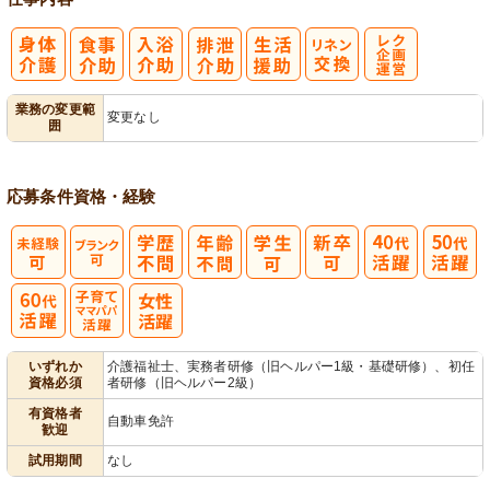
レク企画・運
業務の変更範
変更なし
囲
営
応募条件
資格・経験
子育てママパ
いずれか
介護福祉士、実務者研修（旧ヘルパー1級・基礎研修）、初任
資格必須
者研修（旧ヘルパー2級）
パ活躍
有資格者
自動車免許
歓迎
試用期間
なし