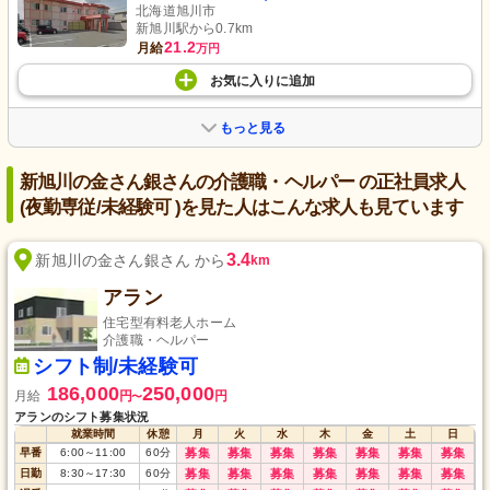
北海道旭川市
新旭川駅から0.7km
21.2
月給
万円
お気に入り
に
追加
もっと見る
新旭川の金さん銀さんの介護職・ヘルパー の正社員求人
(夜勤専従/未経験可 )を見た人はこんな求人も見ています
3.4
新旭川の金さん銀さん から
km
アラン
住宅型有料老人ホーム
介護職・ヘルパー
シフト制/未経験可
186,000
250,000
月給
円
円
〜
アランのシフト募集状況
就業時間
休憩
月
火
水
木
金
土
日
早番
6:00
～
11:00
60
分
募集
募集
募集
募集
募集
募集
募集
日勤
8:30
～
17:30
60
分
募集
募集
募集
募集
募集
募集
募集