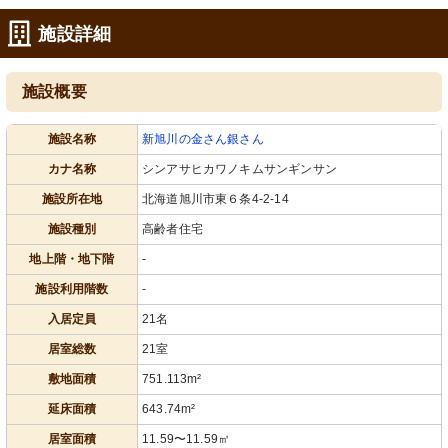
施設詳細
施設概要
施設名称
新旭川の金さん銀さん
カナ名称
シンアサヒカワノキムサンギンサン
施設所在地
北海道旭川市東６条4-2-14
施設種別
高齢者住宅
地上階・地下階
-
施設利用階数
-
入居定員
21名
居室総数
21室
敷地面積
751.113m²
延床面積
643.74m²
居室面積
11.59〜11.59㎡