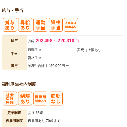
給与・手当
人事評価制度
202,498
220,310
給与
月給
〜
円
あり
通勤手当
実費（上限あり）
手当
資格手当
賞与
年2回 合計 1,450,000円 〜
福利厚生
社内制度
社
再雇用制度あ
定年制度
あり 65歳
会保険完備
り
再雇用制度
再雇用あり 70歳まで