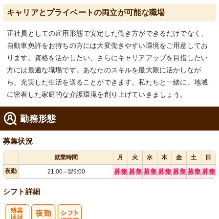
キャリアとプライベートの両立が可能な職場
正社員としての雇用形態で安定した働き方ができるだけでなく、
自動車免許をお持ちの方には大変働きやすい環境をご用意してお
ります。資格を活かしたい、さらにキャリアアップを目指したい
方には最適な職場です。あなたのスキルを最大限に活かしなが
ら、充実した生活を送ることができます。私たちと一緒に、地域
に密着した家庭的な介護環境を創り上げていきましょう。
勤務形態
募集状況
就業時間
月
火
水
木
金
土
日
夜勤
募集
募集
募集
募集
募集
募集
募集
21:00
翌9:00
～
シフト詳細