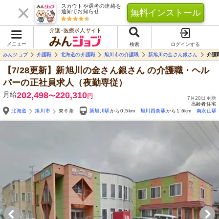
スカウトや選考の連絡を
無料インストール
通知でお知らせ
介護･医療求人サイト
メニュー
検索
ログインする
みんジョブ
介護職
北海道の介護職
旭川市の介護職
新旭川の金さん銀さん
介護
【7/28更新】新旭川の金さん銀さん
の介護職・ヘル
パーの正社員求人（夜勤専従）
月給
202,498
220,310
〜
円
7月28日更新
高齢者住宅
北海道
旭川市
東６条
新旭川駅
から0.5km
旭川四条駅
から1.6km
南永山駅