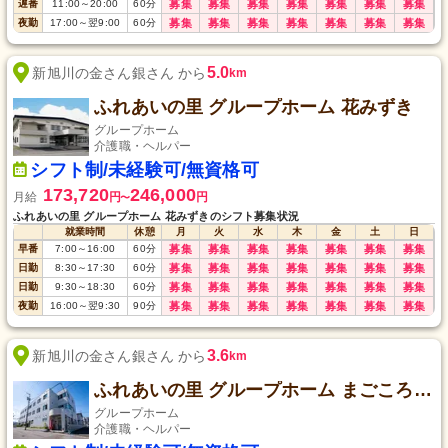
遅番
11:00
～
20:00
60
分
募集
募集
募集
募集
募集
募集
募集
夜勤
17:00
～
翌9:00
60
分
募集
募集
募集
募集
募集
募集
募集
5.0
新旭川の金さん銀さん から
km
ふれあいの里 グループホーム 花みずき
グループホーム
介護職・ヘルパー
シフト制/未経験可/無資格可
173,720
246,000
月給
円
円
〜
ふれあいの里 グループホーム 花みずきのシフト募集状況
就業時間
休憩
月
火
水
木
金
土
日
早番
7:00
～
16:00
60
分
募集
募集
募集
募集
募集
募集
募集
日勤
8:30
～
17:30
60
分
募集
募集
募集
募集
募集
募集
募集
日勤
9:30
～
18:30
60
分
募集
募集
募集
募集
募集
募集
募集
夜勤
16:00
～
翌9:30
90
分
募集
募集
募集
募集
募集
募集
募集
3.6
新旭川の金さん銀さん から
km
ふれあいの里 グループホーム まごころの贈り物
グループホーム
介護職・ヘルパー