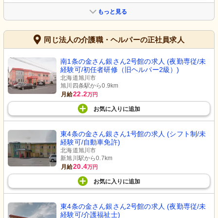
もっと見る
同じ法人の介護職・ヘルパーの正社員求人
南1条の金さん銀さん2号館の求人 (夜勤専従/未
経験可/初任者研修（旧ヘルパー2級）)
北海道旭川市
旭川四条駅から0.9km
22.2
月給
万円
お気に入り
に
追加
東4条の金さん銀さん1号館の求人 (シフト制/未
経験可/自動車免許)
北海道旭川市
新旭川駅から0.7km
20.4
月給
万円
お気に入り
に
追加
東4条の金さん銀さん2号館の求人 (夜勤専従/未
経験可/介護福祉士)