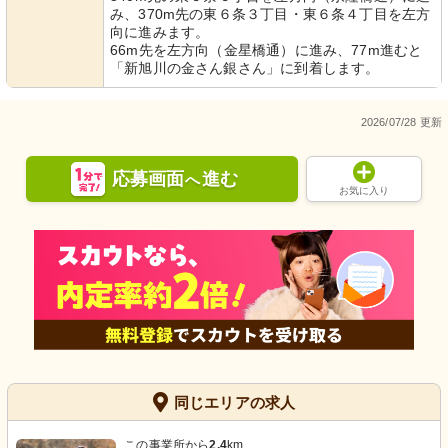
み、370m先の東６条３丁目・東６条４丁目を左方
向に進みます。
66m先を左方向（金星橋通）に進み、77m進むと
「新旭川の金さん銀さん」に到着します。
2026/07/28 更新
応募画面
進む
へ
お気に入り
同じエリアの求人
この事業所から
2.4
km