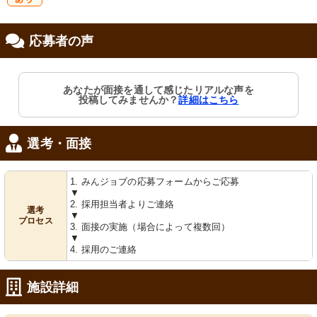
研
応募者の声
修制度あり
あなたが面接を通して感じたリアルな声を
投稿してみませんか？
詳細はこちら
選考・面接
1. みんジョブの応募フォームからご応募
▼
2. 採用担当者よりご連絡
選考
▼
プロセス
3. 面接の実施（場合によって複数回）
▼
4. 採用のご連絡
施設詳細