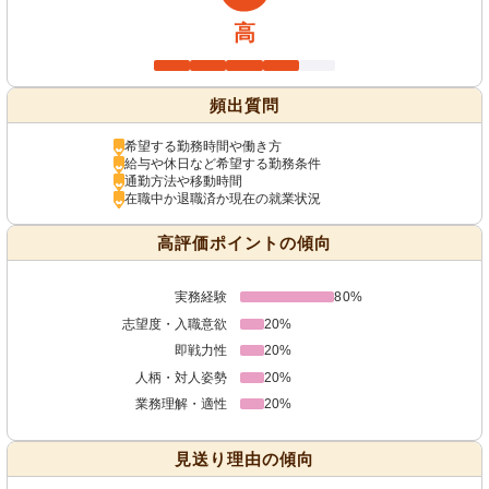
高
頻出質問
希望する勤務時間や働き方
給与や休日など希望する勤務条件
通勤方法や移動時間
在職中か退職済か現在の就業状況
高評価ポイントの傾向
実務経験
80%
志望度・入職意欲
20%
即戦力性
20%
人柄・対人姿勢
20%
業務理解・適性
20%
見送り理由の傾向