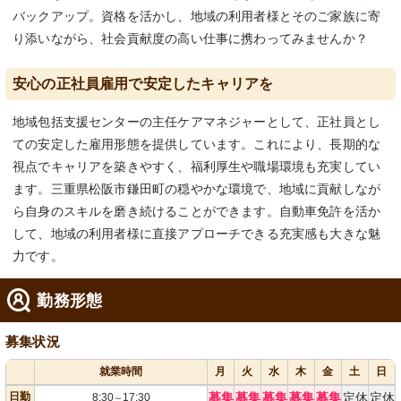
バックアップ。資格を活かし、地域の利用者様とそのご家族に寄
り添いながら、社会貢献度の高い仕事に携わってみませんか？
安心の正社員雇用で安定したキャリアを
地域包括支援センターの主任ケアマネジャーとして、正社員とし
ての安定した雇用形態を提供しています。これにより、長期的な
視点でキャリアを築きやすく、福利厚生や職場環境も充実してい
ます。三重県松阪市鎌田町の穏やかな環境で、地域に貢献しなが
ら自身のスキルを磨き続けることができます。自動車免許を活か
して、地域の利用者様に直接アプローチできる充実感も大きな魅
力です。
勤務形態
募集状況
就業時間
月
火
水
木
金
土
日
日勤
募集
募集
募集
募集
募集
定休
定休
8:30
17:30
～