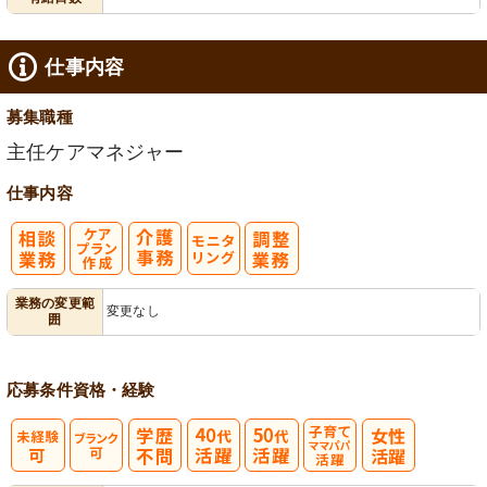
仕事内容
募集職種
主任ケアマネジャー
仕事内容
ケアプラン作
モ
業務の変更範
変更なし
囲
成
ニタリング
応募条件
資格・経験
子育てママパ