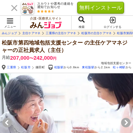
スカウトや選考の連絡を
無料インストール
通知でお知らせ
介護･医療求人サイト
メニュー
検索
ログインする
みんジョブ
主任ケアマネ
三重県の主任ケアマネ
松阪市の主任ケアマネ
松阪市第四
松阪市第四地域包括支援センター
の主任ケアマネジ
ャーの正社員求人（主任）
月給
207,000
242,000
〜
円
地域包括支援センター
三重県
松阪市
鎌田町
松阪駅
から0.6km
東松阪駅
から2.1km
松ヶ崎駅
から2