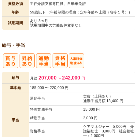
資格必須
主任介護支援専門員、自動車免許
パ活躍
年齢
59歳以下 （年齢制限の理由：定年年齢を上限（省令１号））
あり 3ヵ月
試用期間
試用期間中の労働条件変更なし
給与・手当
人事評価制度
207,000
242,000
給与
月給
〜
円
あり
基本給
185,000
〜
220,000
円
実費（上限あり）
通勤手当
通勤手当月額 13,400 円
特殊業務手当
15,000 円
精勤手当
2,000 円
手当
ケアマネジャー：5,000円 介
資格手当
護福祉士：3,000円 社会福祉
士：2,000円