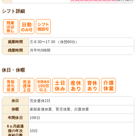
シフト詳細
残
シ
就業時間
① 8:30〜17:30 （休憩60分）
業ほぼなし
フト相談可
残業時間
月平均5時間
休日・休暇
有
完
年間休日
休日
完全週休2日
給消化促進
全週休2日
100日以上
休暇
産前産後休業、育児休業、介護休業
年間休日
108日
6ヵ月経過
後の年次
10日
有給日数