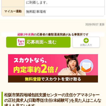
に到着します。
マイカー通勤
無料駐車場有
2026/05/27 更新
経験2年未満
の応募者の書類通過実績がある事業所です
応募画面
進む
へ
お気に入り
松阪市第四地域包括支援センターの主任ケアマネジャー
の正社員求人(日勤専従/主任/未経験可 )を見た人はこんな
求人も見ています