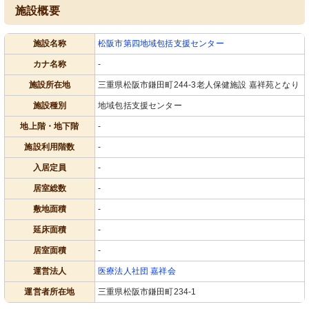
施設概要
施設名称
松阪市第四地域包括支援センター
カナ名称
-
施設所在地
三重県松阪市鎌田町244-3老人保健施設 嘉祥苑となり
施設種別
地域包括支援センター
地上階・地下階
-
施設利用階数
-
入居定員
-
居室総数
-
敷地面積
-
延床面積
-
居室面積
-
運営法人
医療法人社団 嘉祥会
運営者所在地
三重県松阪市鎌田町234-1