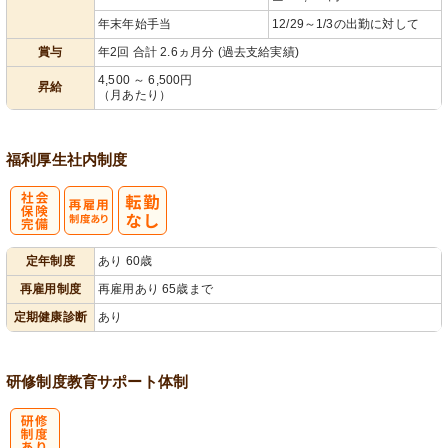
年末年始手当
12/29～1/3の出勤に対して
賞与
年2回 合計 2.6ヵ月分 (過去支給実績)
4,500 ～ 6,500円
昇給
（月あたり）
福利厚生
社内制度
社
再雇用制度あ
定年制度
あり 60歳
会保険完備
り
再雇用制度
再雇用あり 65歳まで
定期健康診断
あり
研修制度
教育
サポート体制