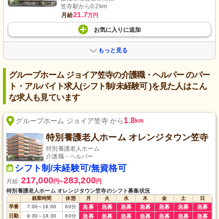
笠寺駅から0.2km
21.7
月給
万円
お気に入り
に
追加
もっと見る
グループホーム ジョイア笠寺の介護職・ヘルパー のパー
ト・アルバイト求人(シフト制/未経験可 )を見た人はこん
な求人も見ています
1.8
グループホーム ジョイア笠寺 から
km
特別養護老人ホーム オレンジタウン笠寺
特別養護老人ホーム
介護職・ヘルパー
シフト制/未経験可/無資格可
217,000
283,200
月給
円
円
〜
特別養護老人ホーム オレンジタウン笠寺のシフト募集状況
就業時間
休憩
月
火
水
木
金
土
日
早番
7:00
～
16:00
60
分
急募
急募
急募
急募
急募
急募
急募
日勤
9:30
～
18:30
60
分
急募
急募
急募
急募
急募
急募
急募