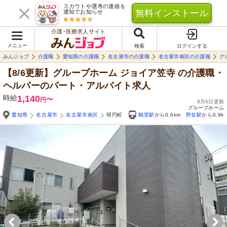
スカウトや選考の連絡を
無料インストール
通知でお知らせ
介護･医療求人サイト
メニュー
検索
ログインする
みんジョブ
介護職
愛知県の介護職
名古屋市の介護職
名古屋市南区の介護職
グ
【8/6更新】グループホーム ジョイア笠寺
の介護職・
ヘルパーのパート・アルバイト求人
時給
1,140
〜
円
8月6日更新
グループホーム
愛知県
名古屋市
名古屋市南区
明円町
鶴里駅
から0.6km
野並駅
から0.9k
Yo
自由