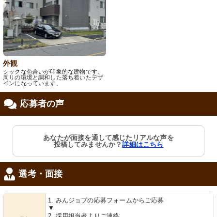
外観
シックな色合いが印象的な建物です。
周りの環境と調和した落ち着いたデザ
インになっています。
応募者の声
あなたが面接を通して感じたリアルな声を
投稿してみませんか？
詳細はこちら
選考・面接
1. みんジョブの応募フォームからご応募
▼
2. 採用担当者よりご連絡