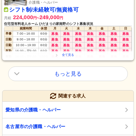
介護職・ヘルパー
シフト制/未経験可/無資格可
224,000
249,000
月給
円
円
〜
住宅型有料老人ホーム ひだまりの家南野のシフト募集状況
就業時間
休憩
月
火
水
木
金
土
日
早番
7:00
～
16:00
60
分
募集
募集
募集
募集
募集
募集
募集
日勤
9:00
～
18:00
60
分
募集
募集
募集
募集
募集
募集
募集
日勤
10:00
～
19:00
60
分
募集
募集
募集
募集
募集
募集
募集
夜勤
16:00
～
翌9:00
60
分
募集
募集
募集
募集
募集
募集
募集
夜勤
16:00
～
翌9:00
120
分
募集
募集
募集
募集
募集
募集
募集
もっと見る
関連する求人
愛知県の介護職・ヘルパー
名古屋市の介護職・ヘルパー