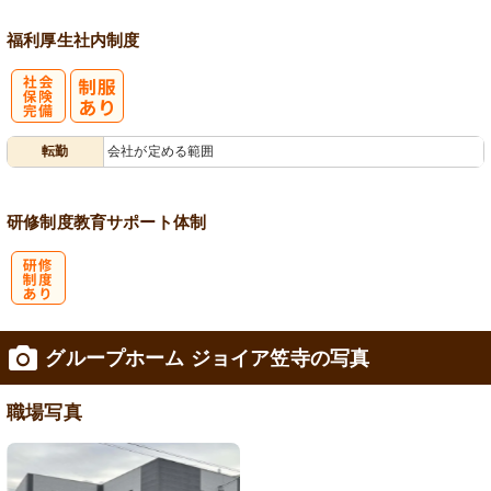
福利厚生
社内制度
社
転勤
会社が定める範囲
会保険完備
研修制度
教育
サポート体制
研
グループホーム ジョイア笠寺の写真
修制度あり
職場写真