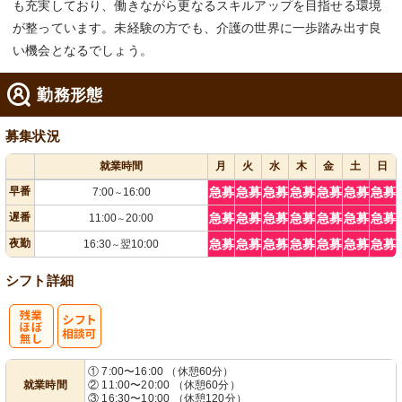
も充実しており、働きながら更なるスキルアップを目指せる環境
が整っています。未経験の方でも、介護の世界に一歩踏み出す良
い機会となるでしょう。
勤務形態
募集状況
就業時間
月
火
水
木
金
土
日
早番
急募
急募
急募
急募
急募
急募
急募
7:00
16:00
～
遅番
急募
急募
急募
急募
急募
急募
急募
11:00
20:00
～
夜勤
急募
急募
急募
急募
急募
急募
急募
16:30
翌10:00
～
シフト詳細
残
シ
① 7:00〜16:00 （休憩60分）
就業時間
② 11:00〜20:00 （休憩60分）
業ほぼなし
フト相談可
③ 16:30〜10:00 （休憩120分）