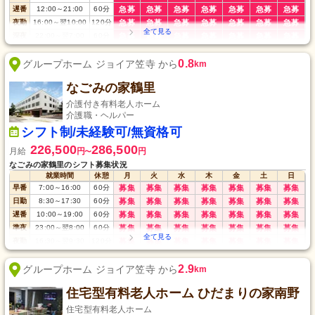
遅番
12:00
～
21:00
60
分
急募
急募
急募
急募
急募
急募
急募
夜勤
16:00
～
翌10:00
120
分
急募
急募
急募
急募
急募
急募
急募
深夜
22:00
～
翌7:00
60
分
急募
急募
急募
急募
急募
急募
急募
0.8
グループホーム ジョイア笠寺 から
km
なごみの家鶴里
介護付き有料老人ホーム
介護職・ヘルパー
シフト制/未経験可/無資格可
226,500
286,500
月給
円
円
〜
なごみの家鶴里のシフト募集状況
就業時間
休憩
月
火
水
木
金
土
日
早番
7:00
～
16:00
60
分
募集
募集
募集
募集
募集
募集
募集
日勤
8:30
～
17:30
60
分
募集
募集
募集
募集
募集
募集
募集
遅番
10:00
～
19:00
60
分
募集
募集
募集
募集
募集
募集
募集
準夜
23:00
～
翌8:00
60
分
募集
募集
募集
募集
募集
募集
募集
夜勤
16:30
～
翌9:30
120
分
募集
募集
募集
募集
募集
募集
募集
2.9
グループホーム ジョイア笠寺 から
km
住宅型有料老人ホーム ひだまりの家南野
住宅型有料老人ホーム