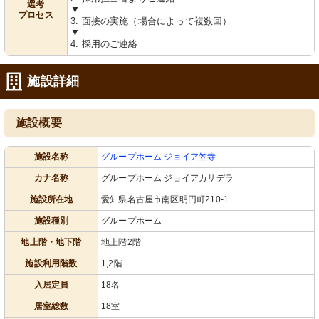
選考
▼
プロセス
3. 面接の実施（場合によって複数回）
▼
4. 採用のご連絡
施設詳細
施設概要
施設名称
グループホーム ジョイア笠寺
カナ名称
グループホーム ジョイアカサデラ
施設所在地
愛知県名古屋市南区明円町210-1
施設種別
グループホーム
地上階・地下階
地上階2階
施設利用階数
1,2階
入居定員
18名
居室総数
18室