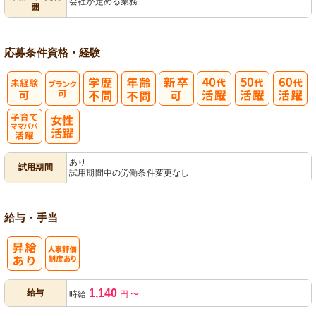
会社が定める業務
囲
営
応募条件
資格・経験
子育てママパ
あり
試用期間
試用期間中の労働条件変更なし
パ活躍
給与・手当
人事評価制度
1,140
給与
時給
円
〜
あり