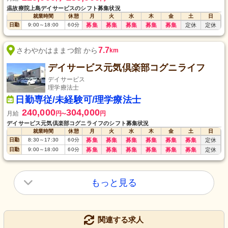
温故療院上島デイサービスのシフト募集状況
就業時間
休憩
月
火
水
木
金
土
日
日勤
9:00
～
18:00
60
分
募集
募集
募集
募集
募集
定休
定休
7.7
さわやかはままつ館 から
km
デイサービス元気倶楽部コグニライフ
デイサービス
理学療法士
日勤専従/未経験可/理学療法士
240,000
304,000
月給
円
円
〜
デイサービス元気倶楽部コグニライフのシフト募集状況
就業時間
休憩
月
火
水
木
金
土
日
日勤
8:30
～
17:30
60
分
募集
募集
募集
募集
募集
募集
定休
日勤
9:00
～
18:00
60
分
募集
募集
募集
募集
募集
募集
定休
もっと見る
関連する求人