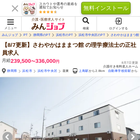
スカウトや選考の連絡を
無料インストール
通知でお知らせ
介護･医療求人サイト
メニュー
検索
ログインする
みんジョブ
PT
静岡県のPT
浜松市のPT
浜松市中央区のPT
さわやかはままつ館
【8/7更新】さわやかはままつ館
の理学療法士の正社
員求人
月給
239,500
336,000
〜
円
8月7日更新
介護付き有料老人ホーム
静岡県
浜松市
浜松市中央区
葵東
上島駅
から2.8km
自動車学校前駅
から2
Yo
自由