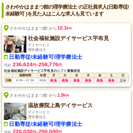
さわやかはままつ館の理学療法士 の正社員求人(日勤専従/
未経験可 )を見た人はこんな求人も見ています
10.3
さわやかはままつ館 から
km
社会福祉施設デイサービス宇布見
デイサービス
理学療法士
日勤専従/未経験可/理学療法士
236,624
258,776
月給
円
円
〜
社会福祉施設デイサービス宇布見のシフト募集状況
就業時間
休憩
月
火
水
木
金
土
日
日勤
8:30
～
17:30
60
分
募集
募集
募集
募集
募集
募集
定休
1.9
さわやかはままつ館 から
km
温故療院上島デイサービス
デイサービス
理学療法士
日勤専従/未経験可/理学療法士
220,000
250,000
月給
円
円
〜