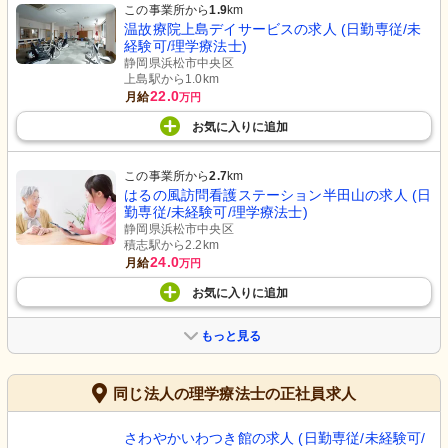
この事業所から
1.9
km
温故療院上島デイサービスの求人 (日勤専従/未
経験可/理学療法士)
静岡県浜松市中央区
上島駅から1.0km
22.0
月給
万円
お気に入り
に
追加
この事業所から
2.7
km
はるの風訪問看護ステーション半田山の求人 (日
勤専従/未経験可/理学療法士)
静岡県浜松市中央区
積志駅から2.2km
24.0
月給
万円
お気に入り
に
追加
もっと見る
同じ法人の理学療法士の正社員求人
さわやかいわつき館の求人 (日勤専従/未経験可/