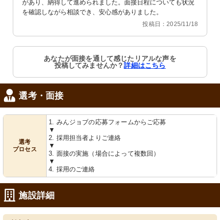
があり、納得して進められました。面接日程についても状況
を確認しながら相談でき、安心感がありました。
相談室
卓球
投稿日：2025/11/18
シンプルで機能的な空間に、清潔感の
明るい色の訓練室で心身のリフレッシ
あふれるテーブルセットが配置されて
ュが可能です。コミュニケーションも
います。
楽しめる空間です。
あなたが面接を通して感じたリアルな声を
投稿してみませんか？
詳細はこちら
選考・面接
1. みんジョブの応募フォームからご応募
▼
機能訓練室
トイレ
2. 採用担当者よりご連絡
選考
明るい空間でリハビリ訓練ができる環
手すりや緊急呼び出し装置が整った安
▼
境です。適切なサポート体制が整って
心設計です。快適な環境でのお仕事を
プロセス
3. 面接の実施（場合によって複数回）
います。
ご支援します。
▼
4. 採用のご連絡
施設詳細