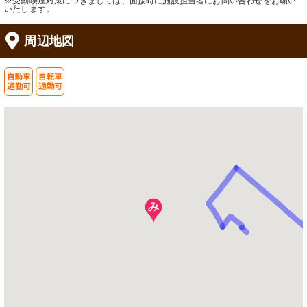
※受動喫煙対策につきましては、面接時に施設担当者にお問い合わせをお願い
いたします。
周辺地図
食堂
ストレッチャー
アート作品が飾られ、暖かみのあるダ
清潔感のある居室には機能的なベッド
イニングで心安らぐ空間です。
と、使用しやすい洗面台が備わってい
ます。
機械浴室
機械浴室
ゆったりとした空間でリラックスでき
明るい窓と清潔な設備が整った、機能
る、清潔感のある浴槽です。
的な浴室です。安全に配慮した設計
で、ゆったりとお過ごしいただけま
す。