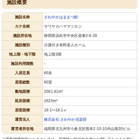
施設概要
施設名称
さわやかはままつ館
居室
トイレ
明るい居室には、必要な家具が整えら
手すり付きで安全に配慮された清潔な
カナ名称
サワヤカハママツカン
れ、居心地の良い空間が広がっていま
トイレ空間です。
す。
施設所在地
静岡県浜松市中央区葵東2-6-28
施設種別
介護付き有料老人ホーム
地上階・地下階
地上階3階
施設利用階数
-
入居定員
60名
居室総数
60室
洗面台
浴室
敷地面積
2061.91m²
明るく清潔感のある空間で、心地よい
手すりが充実した清潔な浴槽で、安心
日常を支えます。手すり付きで安全に
して快適な入浴が可能です。
延床面積
2625m²
配慮されています。
居室面積
18.1〜18.1㎡
運営法人
株式会社 さわやか倶楽部
運営者所在地
福岡県北九州市小倉北区熊本2-10-10内山第20ビル