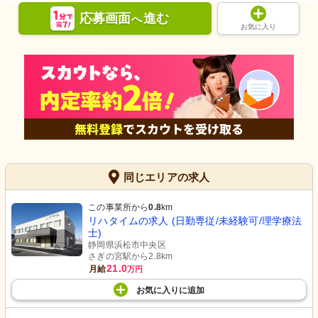
応募画面
進む
へ
お気に入り
理美容室
理美容室
明るく清潔感のあふれる空間で、日々
清潔感ある空間で心地よい理美容サー
の身だしなみに気を使えます。スタッ
ビスが受けられます。明るく落ち着い
フにとっても快適な環境が整っていま
た雰囲気です。
す。
同じエリアの求人
この事業所から
0.8
km
リハタイムの求人 (日勤専従/未経験可/理学療法
士)
静岡県浜松市中央区
さぎの宮駅から2.8km
外観
外観
21.0
月給
万円
広々とした駐車場を備えた落ち着いた
清潔感のあふれる建物前には、スタッ
色調の建物です。清潔感のある外観が
フが優しく対応しております。
お気に入り
に
追加
印象的です。