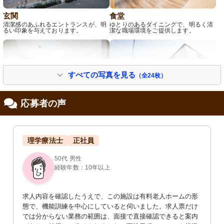
玄関
食堂
清潔感のあふれるエントランスが、明
ゆとりのあるダイニングで、明るく清
るい印象を与えております。
潔な職場環境をご提供します。
すべての写真を見る
（全24枚）
応募者の声
居室
外観
落ち着いた色合いの居室には、必要な
清潔感のある外観で、安心して勤務で
理学療法士
正社員
家具が整っており、心地よい空間で
きる環境が整っています。
す。
50代 男性
経験年数：10年以上
求人内容を確認したうえで、この施設は有料老人ホームの形
態で、機能訓練を中心にしていると伺いました。求人票だけ
では分からない業務の範囲は、面接で直接確認できると案内