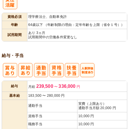
パ活躍
資格必須
理学療法士、自動車免許
年齢
64歳以下 （年齢制限の理由：定年年齢を上限（省令１号））
あり 3ヵ月
試用期間
試用期間中の労働条件変更なし
給与・手当
人事評価制度
239,500
336,000
給与
月給
〜
円
あり
基本給
183,500
〜
280,000
円
実費（上限あり）
通勤手当
通勤手当月額 20,000 円
資格手当
10,000 円
職務手当
10,000 円