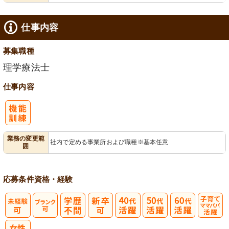
仕事内容
募集職種
理学療法士
仕事内容
業務の変更範
社内で定める事業所および職種※基本任意
囲
応募条件
資格・経験
子育てママパ