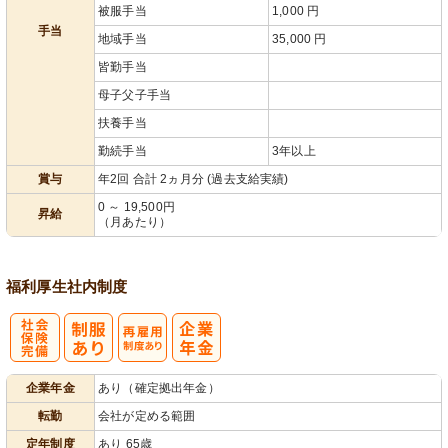
被服手当
1,000 円
手当
地域手当
35,000 円
皆勤手当
母子父子手当
扶養手当
勤続手当
3年以上
賞与
年2回 合計 2ヵ月分 (過去支給実績)
0 ～ 19,500円
昇給
（月あたり）
福利厚生
社内制度
社
再雇用制度あ
企業年金
あり（確定拠出年金）
会保険完備
り
転勤
会社が定める範囲
定年制度
あり 65歳