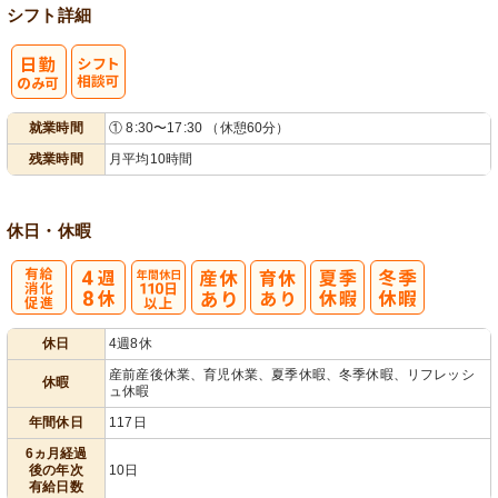
シフト詳細
シ
就業時間
① 8:30〜17:30 （休憩60分）
フト相談可
残業時間
月平均10時間
休日・休暇
有
年間休日
休日
4週8休
給消化促進
110日以上
産前産後休業、育児休業、夏季休暇、冬季休暇、リフレッシ
休暇
ュ休暇
年間休日
117日
6ヵ月経過
後の年次
10日
有給日数