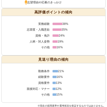
志望理由や応募のきっかけ
高評価ポイントの傾向
実務経験
38%
志望度・入職意欲
35%
資格・免許
24%
人柄・対人姿勢
19%
その他
16%
見送り理由の傾向
勤務条件
21%
経験要件
16%
資格要件
13%
面接対応・マナー
12%
その他
15%
※現在の採用基準や選考状況を保証するものではありません。