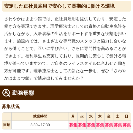
安定した正社員雇用で安心して長期的に働ける環境
さわやかはままつ館では、正社員雇用を提供しており、安定した
働き方を実現できます。理学療法士としての資格と自動車免許を
活かしながら、入居者様の生活をサポートする重要な役割を担い
ます。施設内では、さまざまな専門職のスタッフと協力し合いな
がら働くことで、互いに学び合い、さらに専門性を高めることが
できます。福利厚生も充実しており、長期的に安心して働ける環
境が整っていますので、ご自身のライフスタイルに合わせた働き
方が可能です。理学療法士としての新たな一歩を、ぜひ『さわや
かはままつ館』で踏み出してみませんか？
勤務形態
募集状況
就業時間
月
火
水
木
金
土
日
日勤
募集
募集
募集
募集
募集
募集
募集
8:30
17:30
～