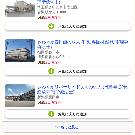
理学療法士)
埼玉県さいたま市岩槻区
岩槻駅から0.9km
24.4
月給
万円
お気に入り
に
追加
さわやか春日館の求人 (日勤専従/未経験可/理学
療法士)
福岡県春日市
博多南駅から0.6km
21.4
月給
万円
お気に入り
に
追加
さわやかリバーサイド長岡の求人 (日勤専従/未
経験可/理学療法士)
新潟県長岡市
21.4
月給
万円
お気に入り
に
追加
もっと見る