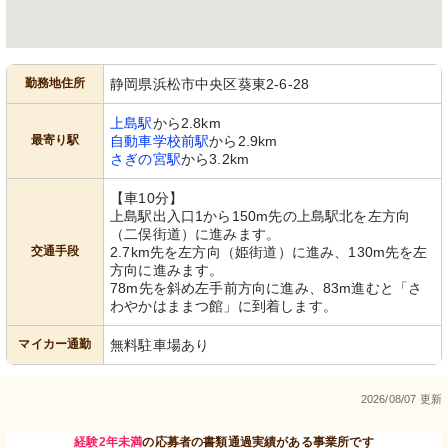
勤務地住所
静岡県浜松市中央区葵東2-6-28
廊下
大浴場
上島駅
から2.8km
手すりが設置された、ゆったりとした
明るく清潔感のある浴室で、リラック
最寄り駅
自動車学校前駅
から2.9km
通路です。安全と快適な移動をサポー
スして身体を癒せます。
トします。
さぎの宮駅
から3.2km
【車10分】
上島駅出入口1から150m先の上島駅北を左方向
（二俣街道）に進みます。
交通手段
2.7km先を左方向（姫街道）に進み、130m先を左
方向に進みます。
78m先を斜め左手前方向に進み、83m進むと「さ
わやかはままつ館」に到着します。
大浴場
廊下
マイカー通勤
無料駐車場あり
安全に配慮した設計の浴室で、快適な
清潔感のあふれる廊下が、安心の空間
ケアを提供できます。光が差し込む清
を提供しています。
潔感ある空間です。
2026/08/07 更新
経験2年未満
の応募者の書類通過実績がある事業所です