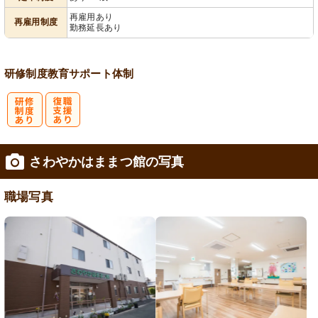
再雇用あり
再雇用制度
勤務延長あり
研修制度
教育
サポート体制
研
復
さわやかはままつ館の写真
修制度あり
職支援あり
職場写真