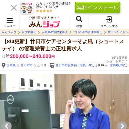
スカウトや選考の連絡を
無料インストール
通知でお知らせ
介護･医療求人サイト
メニュー
検索
ログインする
みんジョブ
管理栄養士
広島県の管理栄養士
廿日市市の管理栄養士
廿日市ケアセン
【8/4更新】廿日市ケアセンターそよ風（ショートス
テイ）
の管理栄養士の正社員求人
月給
200,000
240,000
〜
円
8月4日更新
ショートステイ
広島県
廿日市市
上平良
廿日市市役所前（平良）駅
から0.9km
宮内串戸駅
か