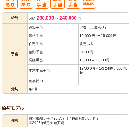
人事評価制度
200,000
240,000
給与
月給
〜
円
あり
通勤手当
実費（上限あり）
資格手当
10,000 円 〜 15,000 円
住宅手当
規定あり
精勤手当
8,000 円
手当
調整手当
10,000～35,000円
12/30 0時～1/3 24時：380円/
年末年始手当
時
食事補助
賞与
年2回
給与モデル
特別報酬：平均26.7万円（最高額95.8万円）
備考
※2025年6月支給実績