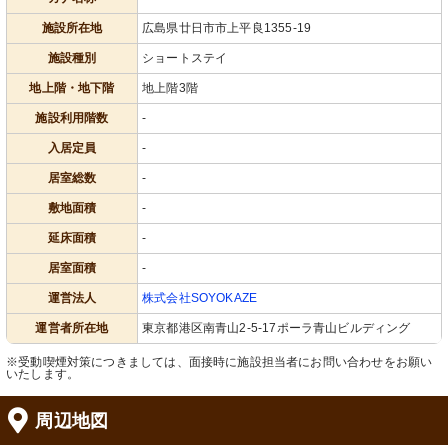
施設所在地
広島県廿日市市上平良1355-19
施設種別
ショートステイ
地上階・地下階
地上階3階
施設利用階数
-
入居定員
-
居室総数
-
敷地面積
-
延床面積
-
居室面積
-
運営法人
株式会社SOYOKAZE
運営者所在地
東京都港区南青山2-5-17ポーラ青山ビルディング
※受動喫煙対策につきましては、面接時に施設担当者にお問い合わせをお願い
いたします。
周辺地図