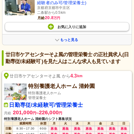
経験者のみ可/管理栄養士)
京都府京都市中京区
二条駅から0.5km
20.8
月給
万円
お気に入り
に
追加
もっと見る
廿日市ケアセンターそよ風の管理栄養士 の正社員求人(日
勤専従/未経験可 )を見た人はこんな求人も見ています
4.3
廿日市ケアセンターそよ風 から
km
特別養護老人ホーム 清鈴園
特別養護老人ホーム
管理栄養士
日勤専従/未経験可/管理栄養士
201,000
226,000
月給
円
円
〜
特別養護老人ホーム 清鈴園のシフト募集状況
就業時間
休憩
月
火
水
木
金
土
日
日勤
8:30
～
17:30
60
分
募集
募集
募集
募集
募集
募集
募集