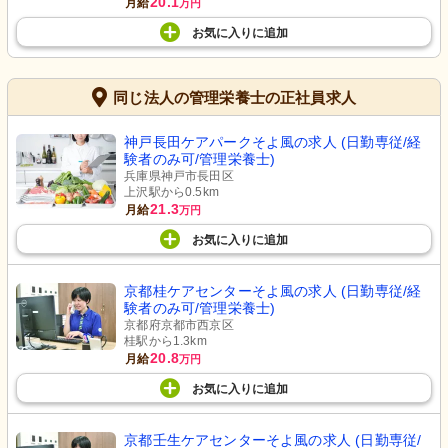
20.1
月給
万円
お気に入り
に
追加
同じ法人の管理栄養士の正社員求人
神戸長田ケアパークそよ風の求人 (日勤専従/経
験者のみ可/管理栄養士)
兵庫県神戸市長田区
上沢駅から0.5km
21.3
月給
万円
お気に入り
に
追加
京都桂ケアセンターそよ風の求人 (日勤専従/経
験者のみ可/管理栄養士)
京都府京都市西京区
桂駅から1.3km
20.8
月給
万円
お気に入り
に
追加
京都壬生ケアセンターそよ風の求人 (日勤専従/