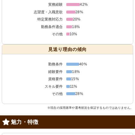
実務経験
42%
志望度・入職意欲
28%
特定業務対応力
20%
勤務条件適合
18%
その他
10%
見送り理由の傾向
勤務条件
40%
経験要件
18%
資格要件
15%
スキル要件
11%
その他
28%
※現在の採用基準や選考状況を保証するものではありません。
魅力・特徴