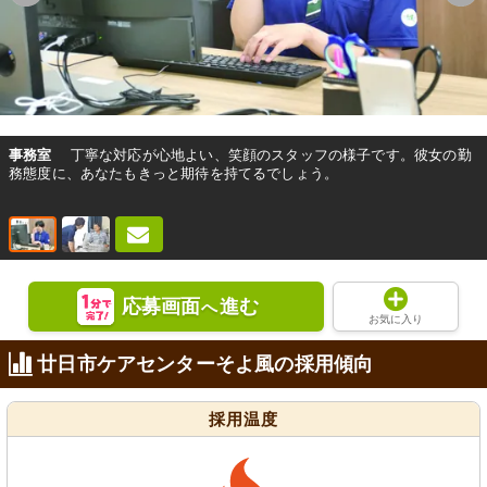
事務室
丁寧な対応が心地よい、笑顔のスタッフの様子です。彼女の勤
務態度に、あなたもきっと期待を持てるでしょう。
応募画面
進む
へ
お気に入り
廿日市ケアセンターそよ風の採用傾向
採用温度