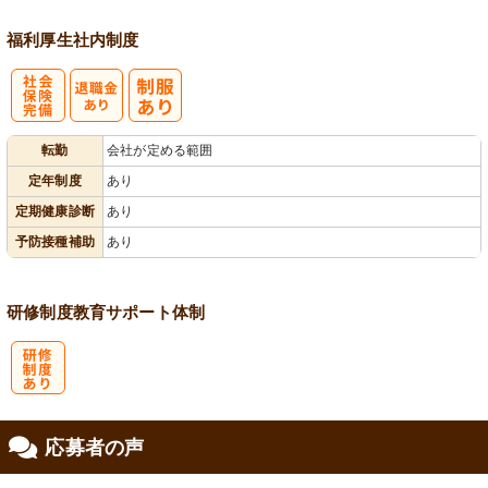
福利厚生
社内制度
社
転勤
会社が定める範囲
会保険完備
定年制度
あり
定期健康診断
あり
予防接種補助
あり
研修制度
教育
サポート体制
研
応募者の声
修制度あり