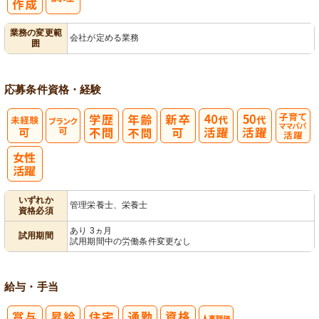
業務の変更範
会社が定める業務
囲
応募条件
資格・経験
子育てママパ
パ活躍
いずれか
管理栄養士、栄養士
資格必須
あり 3ヵ月
試用期間
試用期間中の労働条件変更なし
給与・手当