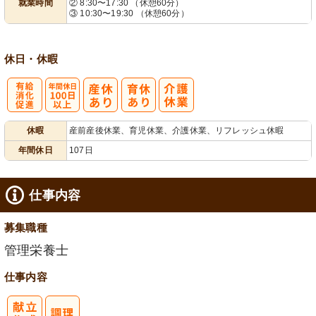
就業時間
② 8:30〜17:30 （休憩60分）
業ほぼなし
フト相談可
③ 10:30〜19:30 （休憩60分）
休日・休暇
有
年間休日
休暇
産前産後休業、育児休業、介護休業、リフレッシュ休暇
給消化促進
100日以上
年間休日
107日
仕事内容
募集職種
管理栄養士
仕事内容