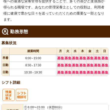
様への最適な栄養管理を提供することで、多くの喜びと達成感が
得られる職場です。あなたの管理栄養士としての役割は、利用者
様に健康で豊かな日々を送っていただくための重要な一部となり
ます。
勤務形態
募集状況
就業時間
月
火
水
木
金
土
日
早番
募集
募集
募集
募集
募集
募集
募集
6:00
15:00
～
日勤
募集
募集
募集
募集
募集
募集
募集
8:30
17:30
～
日勤
募集
募集
募集
募集
募集
募集
募集
10:30
19:30
～
シフト詳細
残
シ
① 6:00〜15:00 （休憩60分）