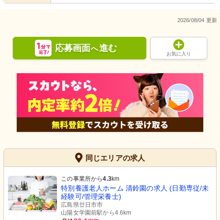
2026/08/04 更新
応募画面
進む
へ
お気に入り
同じエリアの求人
この事業所から
4.3
km
特別養護老人ホーム 清鈴園の求人 (日勤専従/未
経験可/管理栄養士)
広島県廿日市市
山陽女学園前駅から4.6km