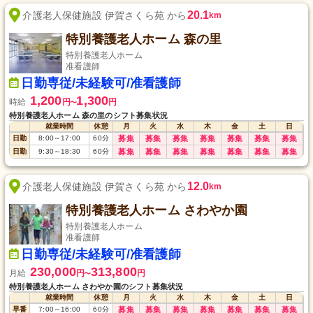
20.1
介護老人保健施設 伊賀さくら苑 から
km
特別養護老人ホーム 森の里
特別養護老人ホーム
准看護師
日勤専従/未経験可/准看護師
1,200
1,300
時給
円
円
〜
特別養護老人ホーム 森の里のシフト募集状況
就業時間
休憩
月
火
水
木
金
土
日
日勤
8:00
～
17:00
60
分
募集
募集
募集
募集
募集
募集
募集
日勤
9:30
～
18:30
60
分
募集
募集
募集
募集
募集
募集
募集
12.0
介護老人保健施設 伊賀さくら苑 から
km
特別養護老人ホーム さわやか園
特別養護老人ホーム
准看護師
日勤専従/未経験可/准看護師
230,000
313,800
月給
円
円
〜
特別養護老人ホーム さわやか園のシフト募集状況
就業時間
休憩
月
火
水
木
金
土
日
早番
7:00
～
16:00
60
分
募集
募集
募集
募集
募集
募集
募集