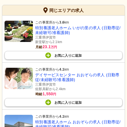
同じエリアの求人
この事業所から
3.6
km
特別養護老人ホーム いがの里の求人 (日勤専従/
未経験可/准看護師)
三重県伊賀市
新堂駅から2.1km
23.1
月給
万円
お気に入り
に
追加
この事業所から
4.1
km
デイサービスセンター おおぞらの求人 (日勤専
従/未経験可/准看護師)
三重県伊賀市
佐那具駅から2.4km
1,550
時給
円
お気に入り
に
追加
この事業所から
4.1
km
特別養護老人ホーム おおぞらの求人 (日勤専従/
未経験可/准看護師)