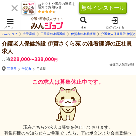
スカウトや選考の連絡を
無料インストール
通知でお知らせ
介護･医療求人サイト
メニュー
検索
ログインする
みんジョブ
准看護師
三重県の准看護師
伊賀市の准看護師
介護老人保健施設 伊賀
介護老人保健施設 伊賀さくら苑
の准看護師の正社員
求人
月給
228,000
338,000
〜
円
介護老人保健施設
三重県
伊賀市
円徳院
この求人は募集休止中です。
現在こちらの求人は募集を休止しております。
募集再開のお知らせをご希望でしたら、下のボタンより会員登録へ