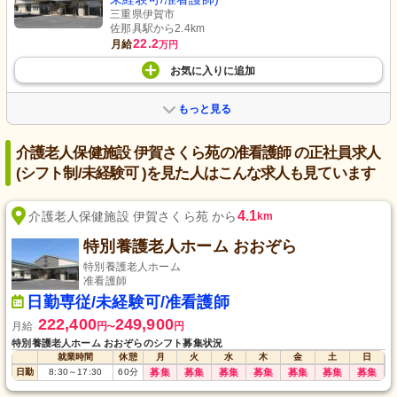
三重県伊賀市
佐那具駅から2.4km
22.2
月給
万円
お気に入り
に
追加
もっと見る
介護老人保健施設 伊賀さくら苑の准看護師 の正社員求人
(シフト制/未経験可 )を見た人はこんな求人も見ています
4.1
介護老人保健施設 伊賀さくら苑 から
km
特別養護老人ホーム おおぞら
特別養護老人ホーム
准看護師
日勤専従/未経験可/准看護師
222,400
249,900
月給
円
円
〜
特別養護老人ホーム おおぞらのシフト募集状況
就業時間
休憩
月
火
水
木
金
土
日
日勤
8:30
～
17:30
60
分
募集
募集
募集
募集
募集
募集
募集