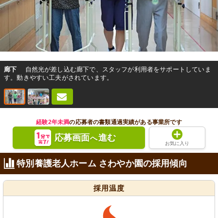
廊下
自然光が差し込む廊下で、スタッフが利用者をサポートしていま
す。動きやすい工夫がされています。
経験2年未満
の応募者の書類通過実績がある事業所です
応募画面
進む
へ
お気に入り
特別養護老人ホーム さわやか園の採用傾向
採用温度