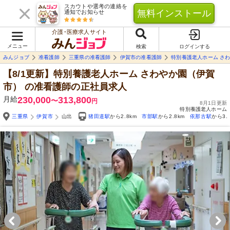
スカウトや選考の連絡を
無料インストール
通知でお知らせ
介護･医療求人サイト
メニュー
検索
ログインする
みんジョブ
准看護師
三重県の准看護師
伊賀市の准看護師
特別養護老人ホーム さ
【8/1更新】特別養護老人ホーム さわやか園（伊賀
市）
の准看護師の正社員求人
月給
230,000
313,800
〜
円
8月1日更新
特別養護老人ホーム
三重県
伊賀市
山出
猪田道駅
から2.8km
市部駅
から2.8km
依那古駅
から3.