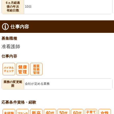
6ヵ月経過
後の年次
10日
有給日数
仕事内容
募集職種
准看護師
仕事内容
バイタルチェ
服薬・投薬管
業務の変更範
会社が定める業務
囲
ック
理
応募条件
資格・経験