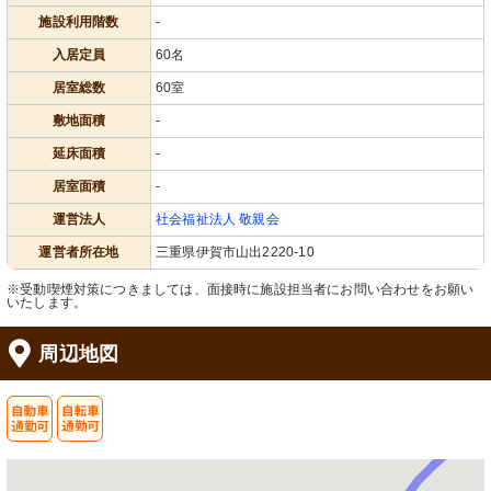
施設利用階数
-
入居定員
60名
居室総数
60室
敷地面積
-
延床面積
-
居室面積
-
運営法人
社会福祉法人 敬親会
運営者所在地
三重県伊賀市山出2220-10
※受動喫煙対策につきましては、面接時に施設担当者にお問い合わせをお願い
いたします。
周辺地図