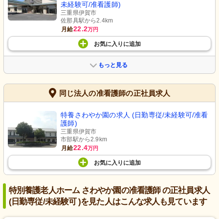
未経験可/准看護師)
三重県伊賀市
佐那具駅から2.4km
22.2
月給
万円
お気に入り
に
追加
もっと見る
同じ法人の准看護師の正社員求人
特養さわやか園の求人 (日勤専従/未経験可/准看
護師)
三重県伊賀市
市部駅から2.9km
22.4
月給
万円
お気に入り
に
追加
特別養護老人ホーム さわやか園の准看護師 の正社員求人
(日勤専従/未経験可 )を見た人はこんな求人も見ています