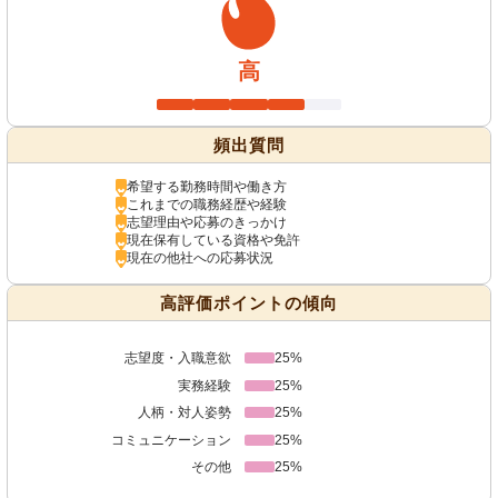
高
頻出質問
希望する勤務時間や働き方
これまでの職務経歴や経験
志望理由や応募のきっかけ
現在保有している資格や免許
現在の他社への応募状況
高評価ポイントの傾向
志望度・入職意欲
25%
実務経験
25%
人柄・対人姿勢
25%
コミュニケーション
25%
その他
25%