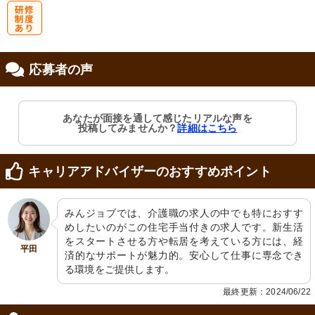
研
応募者の声
修制度あり
あなたが面接を通して感じたリアルな声を
投稿してみませんか？
詳細はこちら
キャリアアドバイザーのおすすめポイント
みんジョブでは、介護職の求人の中でも特におすす
めしたいのがこの住宅手当付きの求人です。新生活
をスタートさせる方や転居を考えている方には、経
平田
済的なサポートが魅力的。安心して仕事に専念でき
る環境をご提供します。
最終更新：2024/06/22