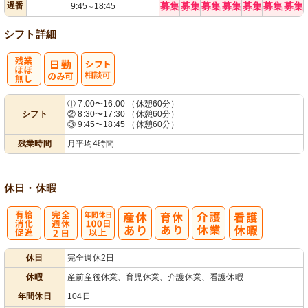
遅番
募集
募集
募集
募集
募集
募集
募集
9:45
18:45
～
シフト詳細
残
シ
① 7:00〜16:00 （休憩60分）
シフト
② 8:30〜17:30 （休憩60分）
業ほぼなし
フト相談可
③ 9:45〜18:45 （休憩60分）
残業時間
月平均4時間
休日・休暇
有
完
年間休日
休日
完全週休2日
給消化促進
全週休2日
100日以上
休暇
産前産後休業、育児休業、介護休業、看護休暇
年間休日
104日