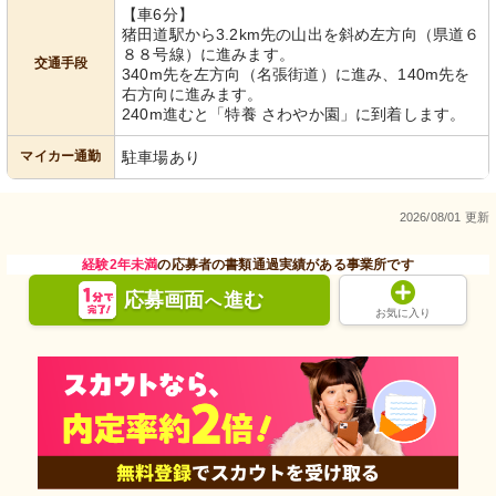
【車6分】
猪田道駅から3.2km先の山出を斜め左方向（県道６
８８号線）に進みます。
交通手段
340m先を左方向（名張街道）に進み、140m先を
右方向に進みます。
240m進むと「特養 さわやか園」に到着します。
マイカー通勤
駐車場あり
2026/08/01 更新
経験2年未満
の応募者の書類通過実績がある事業所です
応募画面
進む
へ
お気に入り