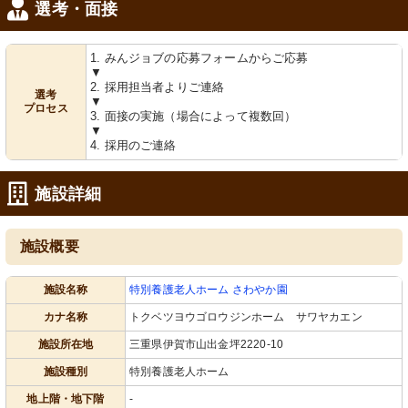
選考・面接
1. みんジョブの応募フォームからご応募
▼
2. 採用担当者よりご連絡
選考
▼
プロセス
3. 面接の実施（場合によって複数回）
▼
4. 採用のご連絡
施設詳細
施設概要
施設名称
特別養護老人ホーム さわやか園
カナ名称
トクベツヨウゴロウジンホーム サワヤカエン
施設所在地
三重県伊賀市山出金坪2220-10
施設種別
特別養護老人ホーム
地上階・地下階
-