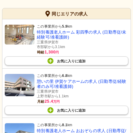
同じエリアの求人
この事業所から
5.9
km
特別養護老人ホーム 彩四季の求人 (日勤専従/未
経験可/准看護師)
三重県伊賀市
市部駅から3.1km
1,300
時給
円
お気に入り
に
追加
この事業所から
6.8
km
憩いの里 伊賀ケアホームの求人 (日勤専従/経験
者のみ可/准看護師)
三重県伊賀市
上野市駅から1.1km
25.4
月給
万円
お気に入り
に
追加
この事業所から
8.1
km
特別養護老人ホーム おおぞらの求人 (日勤専従/