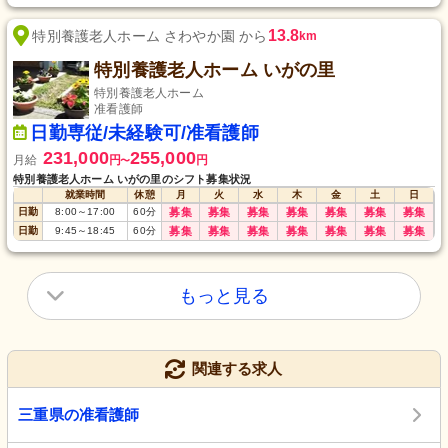
13.8
特別養護老人ホーム さわやか園 から
km
特別養護老人ホーム いがの里
特別養護老人ホーム
准看護師
日勤専従/未経験可/准看護師
231,000
255,000
月給
円
円
〜
特別養護老人ホーム いがの里のシフト募集状況
就業時間
休憩
月
火
水
木
金
土
日
日勤
8:00
～
17:00
60
分
募集
募集
募集
募集
募集
募集
募集
日勤
9:45
～
18:45
60
分
募集
募集
募集
募集
募集
募集
募集
もっと見る
関連する求人
三重県の准看護師