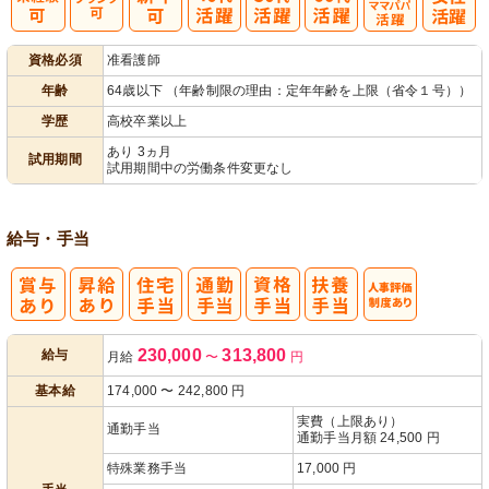
子育てママパ
資格必須
准看護師
パ活躍
年齢
64歳以下 （年齢制限の理由：定年年齢を上限（省令１号））
学歴
高校卒業以上
あり 3ヵ月
試用期間
試用期間中の労働条件変更なし
給与・手当
人事評価制度
230,000
313,800
給与
月給
〜
円
あり
基本給
174,000
〜
242,800
円
実費（上限あり）
通勤手当
通勤手当月額 24,500 円
特殊業務手当
17,000 円