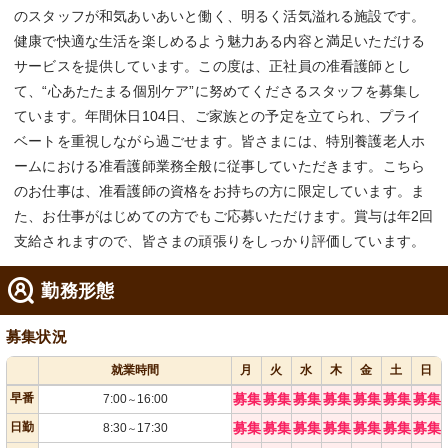
のスタッフが和気あいあいと働く、明るく活気溢れる施設です。
健康で快適な生活を楽しめるよう魅力ある内容と満足いただける
サービスを提供しています。この度は、正社員の准看護師とし
て、“心あたたまる個別ケア”に努めてくださるスタッフを募集し
ています。年間休日104日、ご家族との予定を立てられ、プライ
ベートを重視しながら過ごせます。皆さまには、特別養護老人ホ
ームにおける准看護師業務全般に従事していただきます。こちら
のお仕事は、准看護師の資格をお持ちの方に限定しています。ま
た、お仕事がはじめての方でもご応募いただけます。賞与は年2回
支給されますので、皆さまの頑張りをしっかり評価しています。
勤務形態
募集状況
就業時間
月
火
水
木
金
土
日
早番
募集
募集
募集
募集
募集
募集
募集
7:00
16:00
～
日勤
募集
募集
募集
募集
募集
募集
募集
8:30
17:30
～