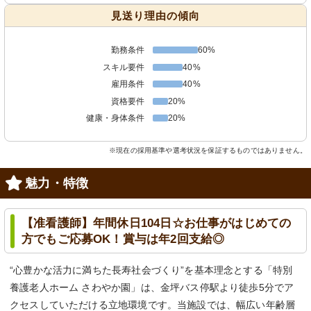
見送り理由の傾向
勤務条件
60%
スキル要件
40%
雇用条件
40%
資格要件
20%
健康・身体条件
20%
※現在の採用基準や選考状況を保証するものではありません。
魅力・特徴
【准看護師】年間休日104日☆お仕事がはじめての
方でもご応募OK！賞与は年2回支給◎
“心豊かな活力に満ちた長寿社会づくり”を基本理念とする「特別
養護老人ホーム さわやか園」は、金坪バス停駅より徒歩5分でア
クセスしていただける立地環境です。当施設では、幅広い年齢層