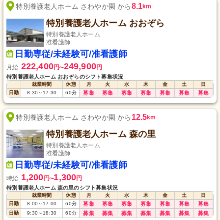
8.1
特別養護老人ホーム さわやか園 から
km
特別養護老人ホーム おおぞら
特別養護老人ホーム
准看護師
日勤専従/未経験可/准看護師
222,400
249,900
月給
円
円
〜
特別養護老人ホーム おおぞらのシフト募集状況
就業時間
休憩
月
火
水
木
金
土
日
日勤
8:30
～
17:30
60
分
募集
募集
募集
募集
募集
募集
募集
12.5
特別養護老人ホーム さわやか園 から
km
特別養護老人ホーム 森の里
特別養護老人ホーム
准看護師
日勤専従/未経験可/准看護師
1,200
1,300
時給
円
円
〜
特別養護老人ホーム 森の里のシフト募集状況
就業時間
休憩
月
火
水
木
金
土
日
日勤
8:00
～
17:00
60
分
募集
募集
募集
募集
募集
募集
募集
日勤
9:30
～
18:30
60
分
募集
募集
募集
募集
募集
募集
募集