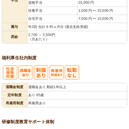
手当
資格手当
25,000 円
扶養手当
1,000 円 〜 15,000 円
住宅手当
7,500 円 〜 15,000 円
賞与
年2回 合計 4.45ヵ月分 (過去支給実績)
2,700 ～ 3,500円
昇給
（月あたり）
福利厚生
社内制度
社
再雇用制度あ
退職金制度
退職金あり 勤続1年以上
会保険完備
り
定年制度
あり 65歳
再雇用制度
再雇用あり
研修制度
教育
サポート体制