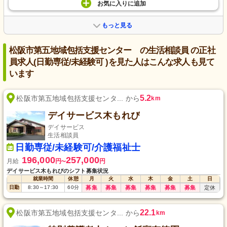
お気に入り
に
追加
もっと見る
松阪市第五地域包括支援センター の生活相談員 の正社
員求人(日勤専従/未経験可 )を見た人はこんな求人も見て
います
5.2
松阪市第五地域包括支援センタ... から
km
デイサービス木もれび
デイサービス
生活相談員
日勤専従/未経験可/介護福祉士
196,000
257,000
月給
円
円
〜
デイサービス木もれびのシフト募集状況
就業時間
休憩
月
火
水
木
金
土
日
日勤
8:30
～
17:30
60
分
募集
募集
募集
募集
募集
募集
定休
22.1
松阪市第五地域包括支援センタ... から
km