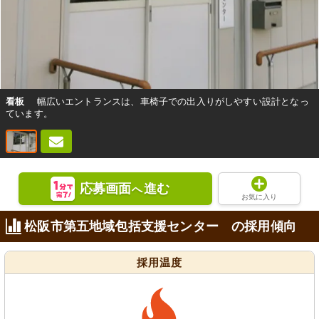
看板
幅広いエントランスは、車椅子での出入りがしやすい設計となっ
ています。
応募画面
進む
へ
お気に入り
松阪市第五地域包括支援センター の採用傾向
採用温度