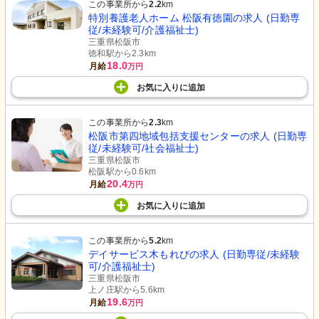
この事業所から
2.2
km
特別養護老人ホーム 松阪有徳園の求人 (日勤専
従/未経験可/介護福祉士)
三重県松阪市
徳和駅から2.3km
18.0
月給
万円
お気に入り
に
追加
この事業所から
2.3
km
松阪市第四地域包括支援センターの求人 (日勤専
従/未経験可/社会福祉士)
三重県松阪市
松阪駅から0.6km
20.4
月給
万円
お気に入り
に
追加
この事業所から
5.2
km
デイサービス木もれびの求人 (日勤専従/未経験
可/介護福祉士)
三重県松阪市
上ノ庄駅から5.6km
19.6
月給
万円