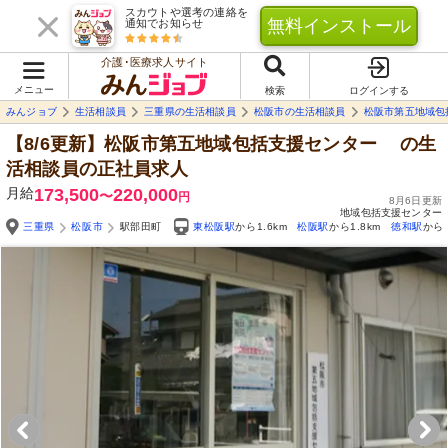
スカウトや選考の連絡を
無料インストール
通知でお知らせ
介護･医療求人サイト
メニュー
検索
ログインする
みんジョブ
生活相談員
三重県の生活相談員
松阪市の生活相談員
松阪市第五地域
【8/6更新】松阪市第五地域包括支援センター
の生
活相談員の正社員求人
月給
173,500
220,000
〜
円
8月6日更新
地域包括支援センター
三重県
松阪市
駅部田町
東松阪駅
から1.6km
松阪駅
から1.8km
徳和駅
から2