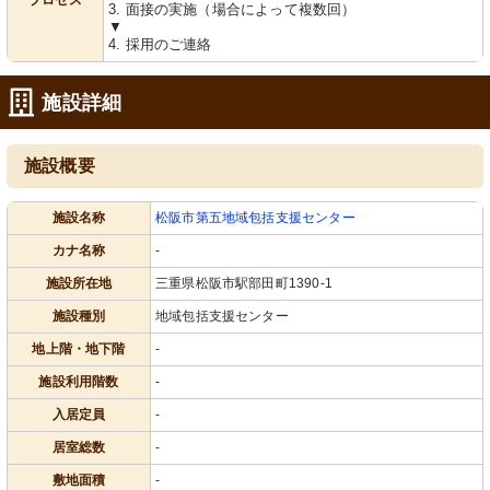
プロセス
3. 面接の実施（場合によって複数回）
▼
4. 採用のご連絡
施設詳細
施設概要
施設名称
松阪市第五地域包括支援センター
カナ名称
-
施設所在地
三重県松阪市駅部田町1390-1
施設種別
地域包括支援センター
地上階・地下階
-
施設利用階数
-
入居定員
-
居室総数
-
敷地面積
-