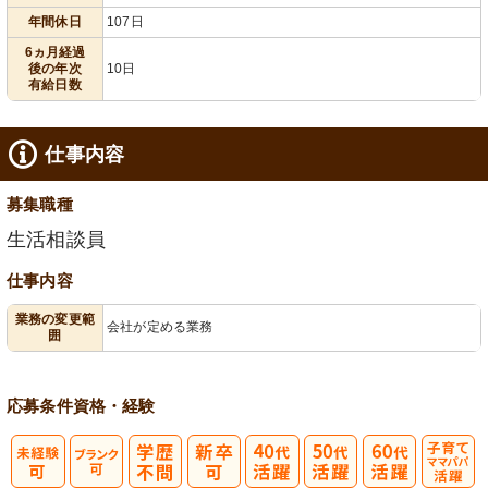
年間休日
107日
6ヵ月経過
後の年次
10日
有給日数
仕事内容
募集職種
生活相談員
仕事内容
業務の変更範
会社が定める業務
囲
応募条件
資格・経験
子育てママパ