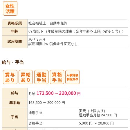
パ活躍
資格必須
社会福祉士、自動車免許
年齢
69歳以下 （年齢制限の理由：定年年齢を上限（省令１号））
あり 3ヵ月
試用期間
試用期間中の労働条件変更なし
給与・手当
人事評価制度
173,500
220,000
給与
月給
〜
円
あり
基本給
168,500
〜
200,000
円
実費（上限あり）
通勤手当
通勤手当月額 24,500 円
手当
資格手当
5,000 円 〜 20,000 円