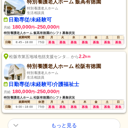
特別養護老人ホーム 飯高有徳園
特別養護老人ホーム
生活相談員
日勤専従/未経験可
180,000
250,000
月給
円
円
〜
特別養護老人ホーム 飯高有徳園のシフト募集状況
就業時間
休憩
月
火
水
木
金
土
日
日勤
8:45
～
18:00
75
分
募集
募集
募集
募集
募集
募集
募集
2.2
松阪市第五地域包括支援センタ... から
km
特別養護老人ホーム 松阪有徳園
特別養護老人ホーム
生活相談員
日勤専従/未経験可/介護福祉士
180,000
250,000
月給
円
円
〜
特別養護老人ホーム 松阪有徳園のシフト募集状況
就業時間
休憩
月
火
水
木
金
土
日
日勤
9:00
～
18:00
75
分
募集
募集
募集
募集
募集
募集
募集
もっと見る