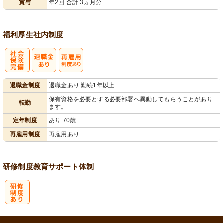
賞与
年2回 合計 3ヵ月分
福利厚生
社内制度
社
再雇用制度あ
退職金制度
退職金あり 勤続1年以上
会保険完備
り
保有資格を必要とする必要部署へ異動してもらうことがあり
転勤
ます。
定年制度
あり 70歳
再雇用制度
再雇用あり
研修制度
教育
サポート体制
研