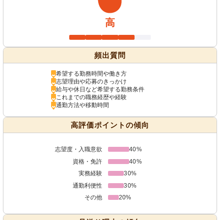
高
頻出質問
希望する勤務時間や働き方
志望理由や応募のきっかけ
給与や休日など希望する勤務条件
これまでの職務経歴や経験
通勤方法や移動時間
高評価ポイントの傾向
志望度・入職意欲
40%
資格・免許
40%
実務経験
30%
通勤利便性
30%
その他
20%