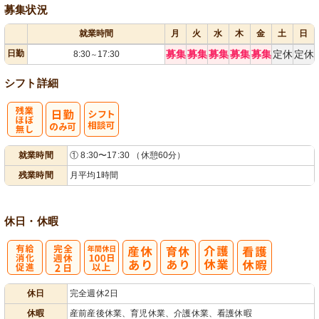
募集状況
就業時間
月
火
水
木
金
土
日
日勤
募集
募集
募集
募集
募集
定休
定休
8:30
17:30
～
シフト詳細
残
シ
就業時間
① 8:30〜17:30 （休憩60分）
業ほぼなし
フト相談可
残業時間
月平均1時間
休日・休暇
有
完
年間休日
休日
完全週休2日
給消化促進
全週休2日
100日以上
休暇
産前産後休業、育児休業、介護休業、看護休暇