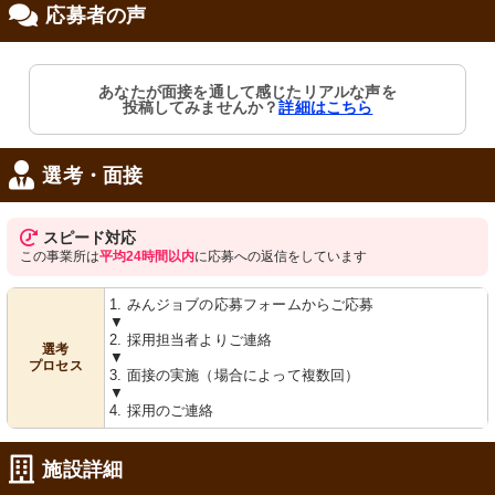
応募者の声
修制度あり
あなたが面接を通して感じたリアルな声を
投稿してみませんか？
詳細はこちら
選考・面接
スピード対応
この事業所は
平均24時間以内
に応募への返信をしています
1. みんジョブの応募フォームからご応募
▼
2. 採用担当者よりご連絡
選考
▼
プロセス
3. 面接の実施（場合によって複数回）
▼
4. 採用のご連絡
施設詳細