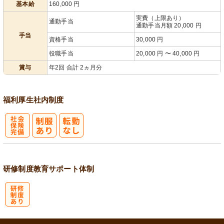
基本給
160,000
円
実費（上限あり）
通勤手当
通勤手当月額 20,000 円
手当
資格手当
30,000 円
役職手当
20,000 円 〜 40,000 円
賞与
年2回 合計 2ヵ月分
福利厚生
社内制度
社
会保険完備
研修制度
教育
サポート体制
研