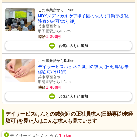
この事業所から
1.7
km
NDYメディカルケア甲子園の求人 (日勤専従/経
験者のみ可/はり師)
兵庫県西宮市
甲子園駅から0.7km
1,200
時給
円
お気に入り
に
追加
この事業所から
5.3
km
デイサービスハピネス夙川の求人 (日勤専従/未
経験可/はり師)
兵庫県西宮市
甲陽園駅から1.3km
1,400
時給
円
お気に入り
に
追加
デイサービスけんとの鍼灸師 の正社員求人(日勤専従/未経
験可 )を見た人はこんな求人も見ています
1.7
デイサービスけんと から
km