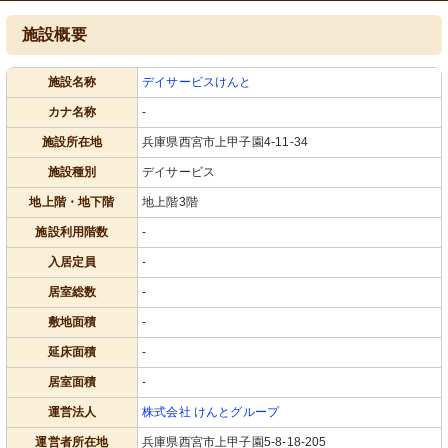
施設概要
施設名称
デイサービスけんと
カナ名称
-
施設所在地
兵庫県西宮市上甲子園4-11-34
施設種別
デイサービス
地上階・地下階
地上階3階
施設利用階数
-
入居定員
-
居室総数
-
敷地面積
-
延床面積
-
居室面積
-
運営法人
株式会社 けんとグループ
運営者所在地
兵庫県西宮市上甲子園5-8-18-205