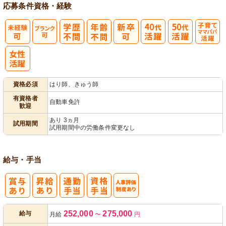
応募条件
資格・経験
子育てママパ
パ活躍
資格必須
はり師、きゅう師
有資格者
自動車免許
歓迎
あり 3ヵ月
試用期間
試用期間中の労働条件変更なし
給与・手当
人事評価制度
252,000
275,000
給与
月給
〜
円
あり