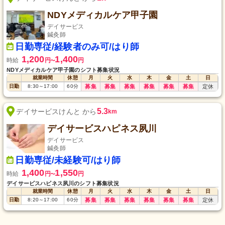
NDYメディカルケア甲子園
デイサービス
鍼灸師
日勤専従/経験者のみ可/はり師
1,200
1,400
時給
円
円
〜
NDYメディカルケア甲子園のシフト募集状況
就業時間
休憩
月
火
水
木
金
土
日
日勤
8:30
～
17:00
60
分
募集
募集
募集
募集
募集
募集
定休
5.3
デイサービスけんと から
km
デイサービスハピネス夙川
デイサービス
鍼灸師
日勤専従/未経験可/はり師
1,400
1,550
時給
円
円
〜
デイサービスハピネス夙川のシフト募集状況
就業時間
休憩
月
火
水
木
金
土
日
日勤
8:20
～
17:00
60
分
募集
募集
募集
募集
募集
募集
定休