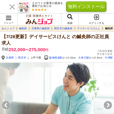
スカウトや選考の連絡を
無料インストール
通知でお知らせ
介護･医療求人サイト
メニュー
検索
ログインする
みんジョブ
鍼灸師
兵庫県の鍼灸師
西宮市の鍼灸師
デイサービスけんと
鍼灸師
【7/28更新】デイサービスけんと
の鍼灸師の正社員
求人
月給
252,000
275,000
〜
円
7月28日更新
デイサービス
兵庫県
西宮市
上甲子園
阪神国道駅
から0.8km
久寿川駅
から0.8km
今津駅