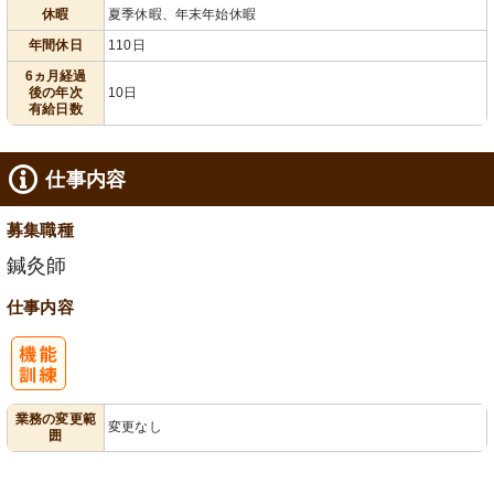
給消化促進
全週休2日
110日以上
末年始休暇
休暇
夏季休暇、年末年始休暇
年間休日
110日
6ヵ月経過
後の年次
10日
有給日数
仕事内容
募集職種
鍼灸師
仕事内容
業務の変更範
変更なし
囲