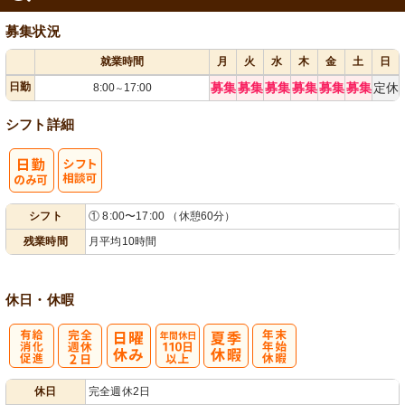
募集状況
就業時間
月
火
水
木
金
土
日
日勤
募集
募集
募集
募集
募集
募集
定休
8:00
17:00
～
シフト詳細
シ
シフト
① 8:00〜17:00 （休憩60分）
フト相談可
残業時間
月平均10時間
休日・休暇
有
完
年間休日
年
休日
完全週休2日