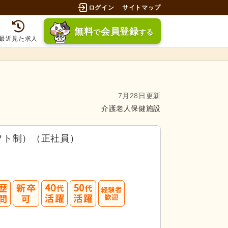
ログイン
サイトマップ
無料
会員登録
で
する
最近見た求人
7月28日更新
介護老人保健施設
フト制）（正社員）
40
50