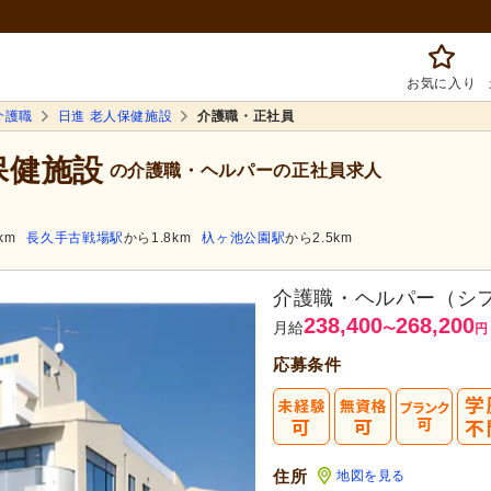
お気に入り
介護職
日進 老人保健施設
介護職・正社員
保健施設
の介護職・ヘルパーの正社員求人
km
長久手古戦場駅
から1.8km
杁ヶ池公園駅
から2.5km
介護職・ヘルパー（シ
238,400
268,200
月給
〜
円
応募条件
住所
地図を見る