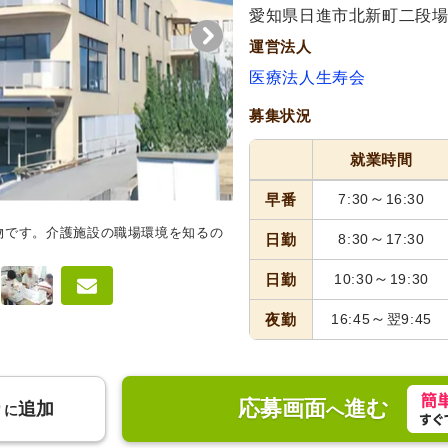
愛知県日進市北新町二段場92
運営法人
医療法人生寿会
募集状況
就業時間
～
早番
7:30
16:30
物です。介護施設の職場環境を知るの
居室
広々とした空間で、自然光
～
日勤
8:30
17:30
しいただけます。
～
日勤
10:30
19:30
～
夜勤
16:45
翌9:45
応募画面
進む
り
追加
へ
に