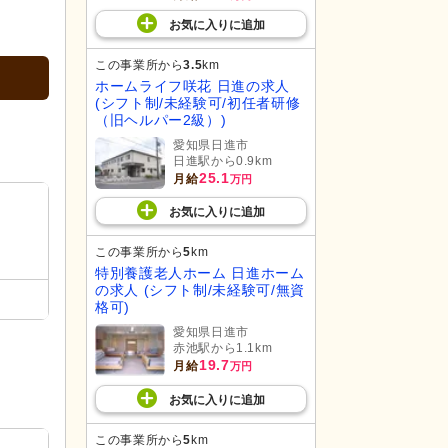
お気に入り
に
追加
この事業所から
3.5
km
ホームライフ咲花 日進の求人
(シフト制/未経験可/初任者研修
（旧ヘルパー2級）)
愛知県日進市
日進駅から0.9km
25.1
月給
万円
お気に入り
に
追加
この事業所から
5
km
特別養護老人ホーム 日進ホーム
の求人 (シフト制/未経験可/無資
格可)
愛知県日進市
赤池駅から1.1km
19.7
月給
万円
お気に入り
に
追加
この事業所から
5
km