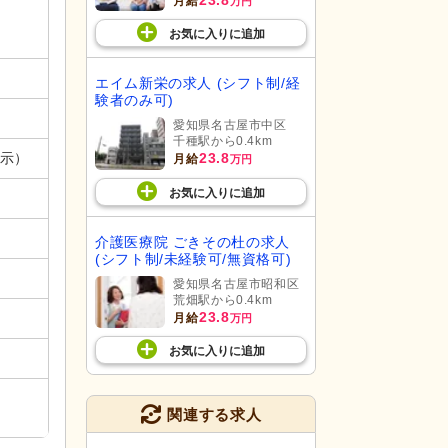
月給
万円
お気に入り
に
追加
エイム新栄の求人 (シフト制/経
験者のみ可)
愛知県名古屋市中区
千種駅から0.4km
表示）
23.8
月給
万円
お気に入り
に
追加
介護医療院 ごきその杜の求人
(シフト制/未経験可/無資格可)
愛知県名古屋市昭和区
荒畑駅から0.4km
23.8
月給
万円
お気に入り
に
追加
関連する求人