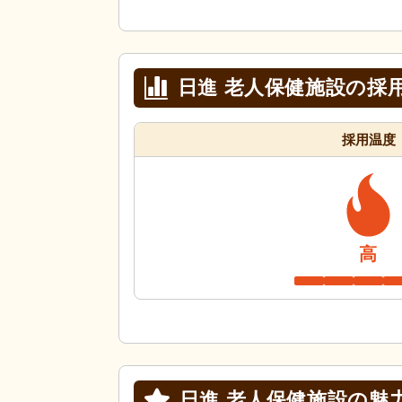
日進 老人保健施設の採
採用温度
高
日進 老人保健施設の
魅