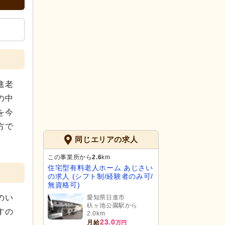
進老
の中
を今
方で
同じエリアの求人
この事業所から
2.6
km
住宅型有料老人ホーム あじさい
の求人 (シフト制/経験者のみ可/
無資格可)
のい
愛知県日進市
杁ヶ池公園駅から
すの
2.0km
23.0
月給
万円