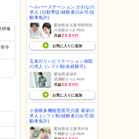
ヘルパーステーション かわなの
求人 (日勤専従/経験者のみ可/自
動車免許)
愛知県名古屋市昭和区
者研修
川名駅から0.4km
23.8
月給
万円
お気に入り
に
追加
（省令
五条川リハビリテーション病院
の求人 (シフト制/未経験可)
愛知県清須市
清洲駅から1.4km
20.0
月給
万円
お気に入り
に
追加
小規模多機能型居宅介護 新栄の
求人 (シフト制/経験者のみ可/自
動車免許)
愛知県名古屋市中区
千種駅から0.4km
23.8