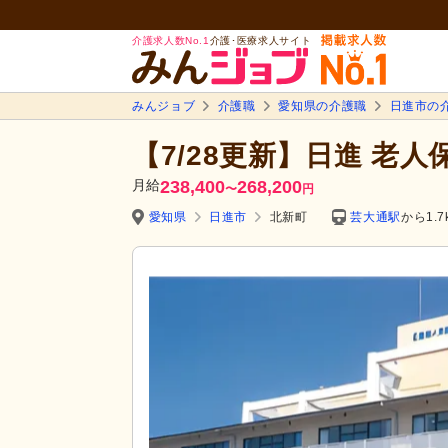
介護求人数No.1
介護･医療求人サイト
みんジョブ
介護職
愛知県の介護職
日進市の
【7/28更新】日進 老人
月給
238,400
268,200
〜
円
愛知県
日進市
北新町
芸大通駅
から1.7