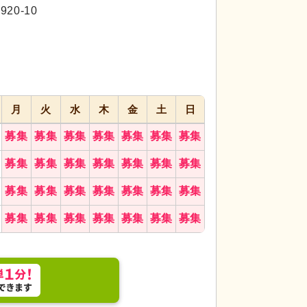
代活躍
代活躍
0-10
月
火
水
木
金
土
日
募集
募集
募集
募集
募集
募集
募集
が心地良く入ります。ゆったりとした時間をお過ご
居室
大きな窓から
募集
募集
募集
募集
募集
募集
募集
を提供します。
募集
募集
募集
募集
募集
募集
募集
募集
募集
募集
募集
募集
募集
募集