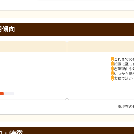
用傾向
これまでの
転職に至っ
志望理由や
いつから勤
実務で活か
※現在の
力・特徴