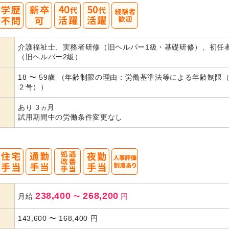
40
50
介護福祉士、実務者研修（旧ヘルパー1級・基礎研修）、初任
代活躍
代活躍
（旧ヘルパー2級）
18 〜 59歳 （年齢制限の理由：労働基準法等による年齢制限
２号））
あり 3ヵ月
試用期間中の労働条件変更なし
238,400
268,200
月給
〜
円
143,600
〜
168,400
円