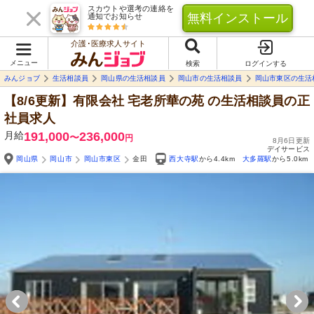
スカウトや選考の連絡を
無料インストール
通知でお知らせ
介護･医療求人サイト
メニュー
検索
ログインする
みんジョブ
生活相談員
岡山県の生活相談員
岡山市の生活相談員
岡山市東区の生活
【8/6更新】有限会社 宅老所華の苑
の生活相談員の正
社員求人
月給
191,000
236,000
〜
円
8月6日更新
デイサービス
岡山県
岡山市
岡山市東区
金田
西大寺駅
から4.4km
大多羅駅
から5.0km