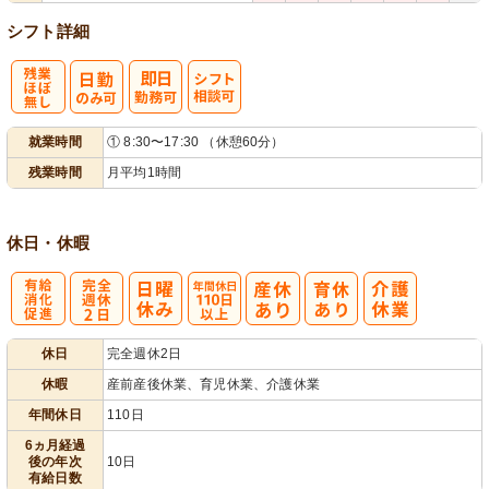
シフト詳細
残
シ
就業時間
① 8:30〜17:30 （休憩60分）
業ほぼなし
フト相談可
残業時間
月平均1時間
休日・休暇
有
完
年間休日
休日
完全週休2日
給消化促進
全週休2日
110日以上
休暇
産前産後休業、育児休業、介護休業
年間休日
110日
6ヵ月経過
後の年次
10日
有給日数