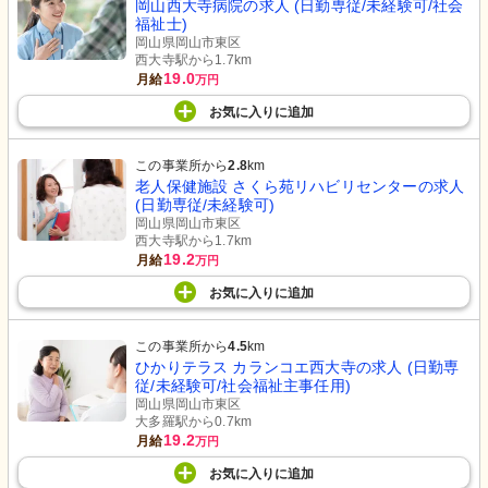
岡山西大寺病院の求人 (日勤専従/未経験可/社会
福祉士)
岡山県岡山市東区
西大寺駅から1.7km
19.0
月給
万円
お気に入り
に
追加
この事業所から
2.8
km
老人保健施設 さくら苑リハビリセンターの求人
(日勤専従/未経験可)
岡山県岡山市東区
西大寺駅から1.7km
19.2
月給
万円
お気に入り
に
追加
この事業所から
4.5
km
ひかりテラス カランコエ西大寺の求人 (日勤専
従/未経験可/社会福祉主事任用)
岡山県岡山市東区
大多羅駅から0.7km
19.2
月給
万円
お気に入り
に
追加