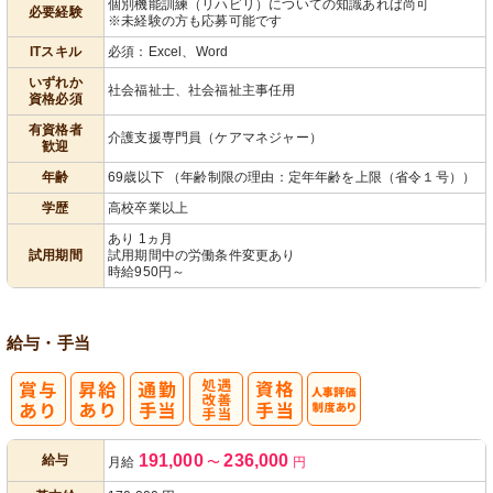
個別機能訓練（リハビリ）についての知識あれば尚可
必要経験
※未経験の方も応募可能です
パ活躍
ITスキル
必須：Excel、Word
いずれか
社会福祉士、社会福祉主事任用
資格必須
有資格者
介護支援専門員（ケアマネジャー）
歓迎
年齢
69歳以下 （年齢制限の理由：定年年齢を上限（省令１号））
学歴
高校卒業以上
あり 1ヵ月
試用期間
試用期間中の労働条件変更あり
時給950円～
給与・手当
処
人事評価制度
191,000
236,000
給与
月給
〜
円
遇改善手当
あり