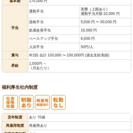
基本給
170,000
円
実費（上限あり）
通勤手当
通勤手当月額 10,000 円
資格手当
5,000 円 〜 50,000 円
手当
処遇改善手当
10,000 円
ベースアップ手当
6,000 円
入浴手当
50円/人
賞与
年2回 合計 100,000 〜 100,000円 (過去支給実績)
1,000円 ～
昇給
（月あたり）
福利厚生
社内制度
社
再雇用制度あ
定年制度
あり 70歳
会保険完備
り
再雇用制度
再雇用あり