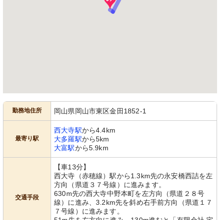
勤務地住所
岡山県岡山市東区金田1852-1
西大寺駅
から4.4km
最寄り駅
大多羅駅
から5km
大富駅
から5.9km
【車13分】
西大寺（赤穂線）駅から1.3km先の永安橋西詰を左
方向（県道３７号線）に進みます。
630m先の西大寺中野本町を左方向（県道２８号
交通手段
線）に進み、3.2km先を斜め右手前方向（県道１７
７号線）に進みます。