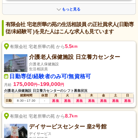
もっと見る
有限会社 宅老所華の苑の生活相談員 の正社員求人(日勤専
従/未経験可 )を見た人はこんな求人も見ています
5.5
有限会社 宅老所華の苑 から
km
介護老人保健施設 日立養力センター
介護老人保健施設
生活相談員
日勤専従/経験者のみ可/無資格可
175,000
199,000
月給
円
円
〜
介護老人保健施設 日立養力センターのシフト募集状況
就業時間
休憩
月
火
水
木
金
土
日
日勤
8:30
～
17:30
-
募集
募集
募集
募集
募集
募集
募集
8.7
有限会社 宅老所華の苑 から
km
デイサービスセンター 皇2号館
デイサービス