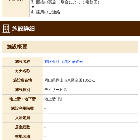
3. 面接の実施（場合によって複数回）
▼
4. 採用のご連絡
施設詳細
施設概要
施設名称
有限会社 宅老所華の苑
カナ名称
-
施設所在地
岡山県岡山市東区金田1852-1
施設種別
デイサービス
地上階・地下階
地上階1階
施設利用階数
-
入居定員
-
居室総数
-
敷地面積
-