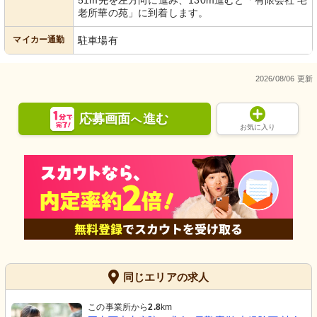
51m先を左方向に進み、130m進むと「有限会社 宅
老所華の苑」に到着します。
マイカー通勤
駐車場有
2026/08/06 更新
応募画面
進む
へ
お気に入り
同じエリアの求人
この事業所から
2.8
km