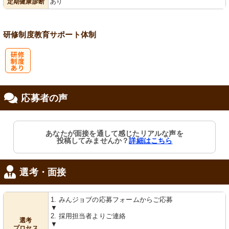
定期健康診断
あり
研修制度
教育
サポート体制
研
応募者の声
修制度あり
あなたが面接を通して感じたリアルな声を
投稿してみませんか？
詳細はこちら
選考・面接
1. みんジョブの応募フォームからご応募
▼
2. 採用担当者よりご連絡
選考
▼
プロセス