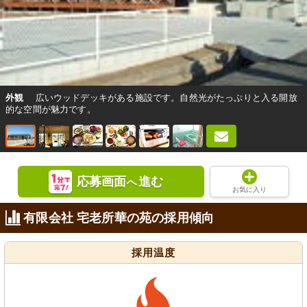
外観
広いウッドデッキがある施設です。自然光がたっぷりと入る開放
的な空間が魅力です。
応募画面
進む
へ
お気に入り
有限会社 宅老所華の苑の採用傾向
採用温度