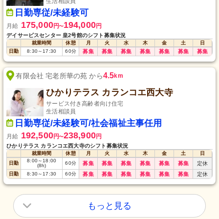
生活相談員
日勤専従/未経験可
175,000
194,000
月給
円
円
〜
デイサービスセンター 皇2号館のシフト募集状況
就業時間
休憩
月
火
水
木
金
土
日
日勤
8:30
～
17:30
60
分
募集
募集
募集
募集
募集
募集
募集
4.5
有限会社 宅老所華の苑 から
km
ひかりテラス カランコエ西大寺
サービス付き高齢者向け住宅
生活相談員
日勤専従/未経験可/社会福祉主事任用
192,500
238,900
月給
円
円
〜
ひかりテラス カランコエ西大寺のシフト募集状況
就業時間
休憩
月
火
水
木
金
土
日
8:00
～
18:00
日勤
60
分
募集
募集
募集
募集
募集
募集
定休
(8h)
日勤
8:30
～
17:30
60
分
募集
募集
募集
募集
募集
募集
定休
もっと見る