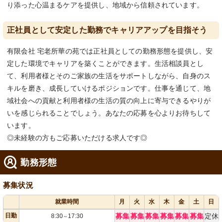
り添った心温まるケアを提供し、地域から信頼されています。
正社員として安定した勤務でキャリアアップを目指そう
有限会社 宅老所華の苑では正社員としての勤務形態を提供し、安
定した環境でキャリアを築くことができます。生活相談員とし
て、利用者様とそのご家族の生活をサポートしながら、自身のス
キルを磨き、成長していけるポジションです。仕事を通じて、地
域社会への貢献と利用者様の生活の質の向上に寄与できるやりが
いを感じられることでしょう。あなたの応募を心よりお待ちして
います。
◎未経験の方もご応募いただける求人です◎
勤務形態
募集状況
就業時間
月
火
水
木
金
土
日
日勤
募集
募集
募集
募集
募集
募集
定休
8:30
17:30
～