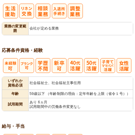
入
業務の変更範
会社が定める業務
囲
退所手続き
応募条件
資格・経験
子育てママパ
いずれか
社会福祉士、社会福祉主事任用
資格必須
パ活躍
年齢
59歳以下 （年齢制限の理由：定年年齢を上限（省令１号））
あり 6ヵ月
試用期間
試用期間中の労働条件変更なし
給与・手当