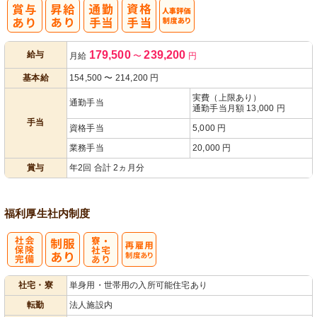
人事評価制度
179,500
239,200
給与
月給
〜
円
あり
基本給
154,500
〜
214,200
円
実費（上限あり）
通勤手当
通勤手当月額 13,000 円
手当
資格手当
5,000 円
業務手当
20,000 円
賞与
年2回 合計 2ヵ月分
福利厚生
社内制度
社
寮・
再雇用制度あ
社宅・寮
単身用・世帯用の入所可能住宅あり
会保険完備
社宅あり
り
転勤
法人施設内