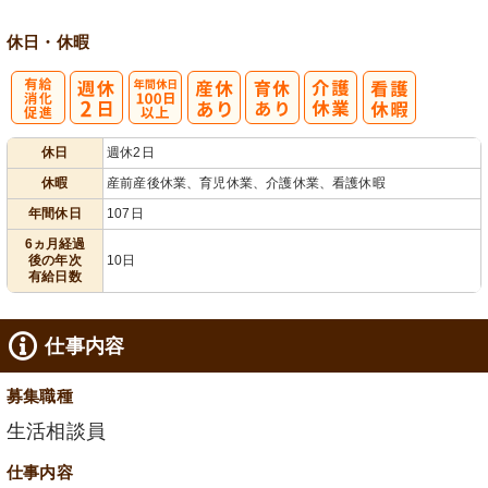
休日・休暇
有
年間休日
休日
週休2日
給消化促進
100日以上
休暇
産前産後休業、育児休業、介護休業、看護休暇
年間休日
107日
6ヵ月経過
後の年次
10日
有給日数
仕事内容
募集職種
生活相談員
仕事内容