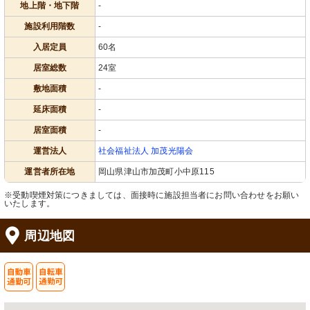
地上階・地下階
-
施設利用階数
-
入居定員
60名
居室総数
24室
敷地面積
-
延床面積
-
居室面積
-
運営法人
社会福祉法人 加茂光陽会
運営者所在地
岡山県津山市加茂町小中原115
※受動喫煙対策につきましては、面接時に施設担当者にお問い合わせをお願い
いたします。
周辺地図