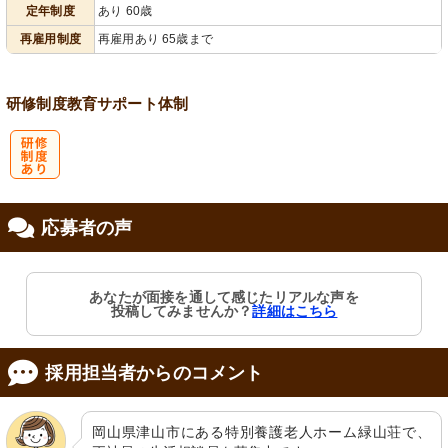
定年制度
あり 60歳
再雇用制度
再雇用あり 65歳まで
研修制度
教育
サポート体制
研
応募者の声
修制度あり
あなたが面接を通して感じたリアルな声を
投稿してみませんか？
詳細はこちら
採用担当者からのコメント
岡山県津山市にある特別養護老人ホーム緑山荘で、