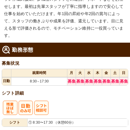
せします。最初は先輩スタッフが丁寧に指導しますので安心して
仕事を始めていただけます。年1回の昇給や年2回の賞与によっ
て、スタッフの働きぶりや成果を評価、還元しています。目に見
える形で評価されるので、モチベーション維持に一役買っていま
す。
勤務形態
募集状況
就業時間
月
火
水
木
金
土
日
日勤
募集
募集
募集
募集
募集
募集
募集
8:30
17:30
～
シフト詳細
残
シ
シフト
① 8:30〜17:30 （休憩60分）
業ほぼなし
フト相談可