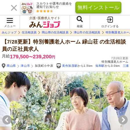
スカウトや選考の連絡を
無料インストール
通知でお知らせ
介護･医療求人サイト
メニュー
検索
ログインする
みんジョブ
生活相談員
岡山県の生活相談員
津山市の生活相談員
特別養護老人ホー
【7/28更新】特別養護老人ホーム 緑山荘
の生活相談
員の正社員求人
月給
179,500
239,200
〜
円
7月28日更新
特別養護老人ホーム
岡山県
津山市
加茂町小中原
美作加茂駅
から1.5km
知和駅
から3.0km
三浦