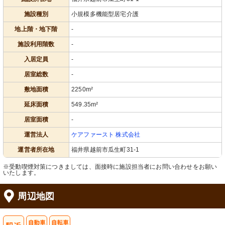
施設種別
小規模多機能型居宅介護
地上階・地下階
-
施設利用階数
-
入居定員
-
居室総数
-
敷地面積
2250m²
延床面積
549.35m²
居室面積
-
運営法人
ケアファースト 株式会社
運営者所在地
福井県越前市瓜生町31-1
※受動喫煙対策につきましては、面接時に施設担当者にお問い合わせをお願い
いたします。
周辺地図