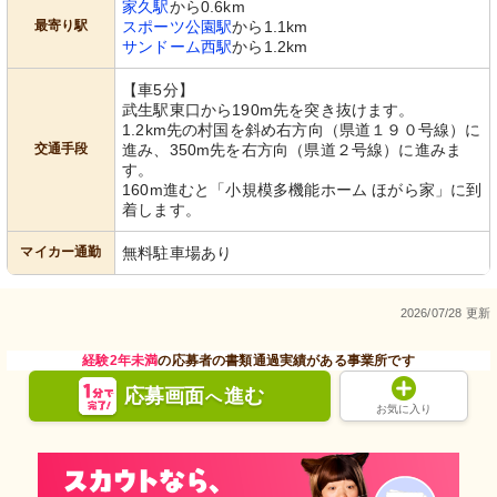
家久駅
から0.6km
最寄り駅
スポーツ公園駅
から1.1km
サンドーム西駅
から1.2km
【車5分】
武生駅東口から190m先を突き抜けます。
1.2km先の村国を斜め右方向（県道１９０号線）に
交通手段
進み、350m先を右方向（県道２号線）に進みま
す。
160m進むと「小規模多機能ホーム ほがら家」に到
着します。
マイカー通勤
無料駐車場あり
2026/07/28 更新
経験2年未満
の応募者の書類通過実績がある事業所です
応募画面
進む
へ
お気に入り