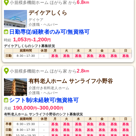
6.8
小規模多機能ホーム ほがら家 から
km
デイケアしくら
デイケア
介護職・ヘルパー
日勤専従/経験者のみ可/無資格可
1,053
1,200
時給
円
円
〜
デイケアしくらのシフト募集状況
就業時間
休憩
月
火
水
木
金
土
日
日勤
8:30
～
17:30
-
募集
募集
募集
募集
募集
募集
募集
2.8
小規模多機能ホーム ほがら家 から
km
有料老人ホーム サンライフ小野谷
介護付き有料老人ホーム
介護職・ヘルパー
シフト制/未経験可/無資格可
190,000
300,000
月給
円
円
〜
有料老人ホーム サンライフ小野谷のシフト募集状況
就業時間
休憩
月
火
水
木
金
土
日
早番
6:30
～
15:30
-
募集
募集
募集
募集
募集
募集
募集
日勤
8:30
～
17:30
-
募集
募集
募集
募集
募集
募集
募集
日勤
10:30
～
19:30
-
募集
募集
募集
募集
募集
募集
募集