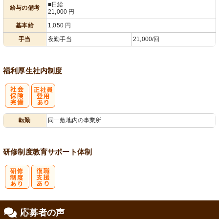
■日給
給与の備考
21,000
円
基本給
1,050
円
手当
夜勤手当
21,000/回
福利厚生
社内制度
社
正社員登用あ
転勤
同一敷地内の事業所
会保険完備
り
研修制度
教育
サポート体制
研
復
応募者の声
修制度あり
職支援あり