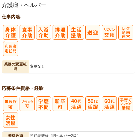
介護職・ヘルパー
仕事内容
レク企画・運
営
利
業務の変更範
変更なし
囲
用者宅訪問
応募条件
資格・経験
子育てママパ
パ活躍
資格必須
初任者研修（旧ヘルパー2級）