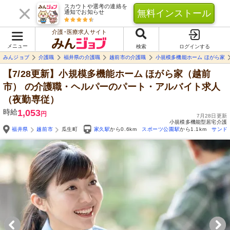
スカウトや選考の連絡を
無料インストール
通知でお知らせ
介護･医療求人サイト
メニュー
検索
ログインする
みんジョブ
介護職
福井県の介護職
越前市の介護職
小規模多機能ホーム ほがら家
【7/28更新】小規模多機能ホーム ほがら家（越前
市）
の介護職・ヘルパーのパート・アルバイト求人
（夜勤専従）
時給
1,053
円
7月28日更新
小規模多機能型居宅介護
福井県
越前市
瓜生町
家久駅
から0.6km
スポーツ公園駅
から1.1km
サンド