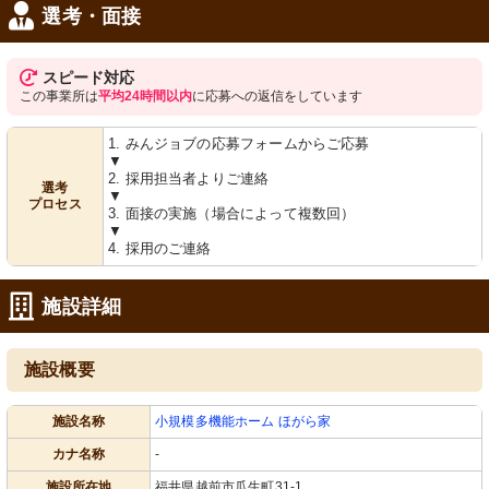
選考・面接
スピード対応
この事業所は
平均24時間以内
に応募への返信をしています
1. みんジョブの応募フォームからご応募
▼
2. 採用担当者よりご連絡
選考
▼
プロセス
3. 面接の実施（場合によって複数回）
▼
4. 採用のご連絡
施設詳細
施設概要
施設名称
小規模多機能ホーム ほがら家
カナ名称
-
施設所在地
福井県越前市瓜生町31-1