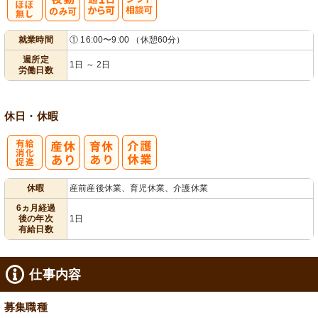
残
週
シ
就業時間
① 16:00〜9:00 （休憩60分）
業ほぼなし
1日から可
フト相談可
週所定
1日 ～ 2日
労働日数
休日・休暇
有
休暇
産前産後休業、育児休業、介護休業
給消化促進
6ヵ月経過
後の年次
1日
有給日数
仕事内容
募集職種