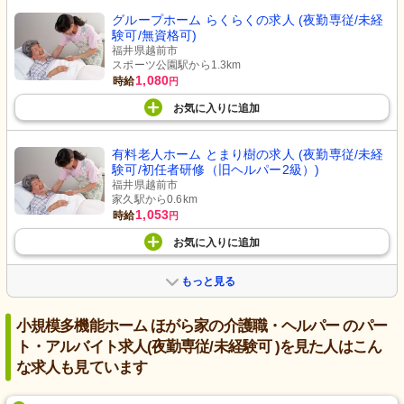
グループホーム らくらくの求人 (夜勤専従/未経
験可/無資格可)
福井県越前市
スポーツ公園駅から1.3km
1,080
時給
円
お気に入り
に
追加
有料老人ホーム とまり樹の求人 (夜勤専従/未経
験可/初任者研修（旧ヘルパー2級）)
福井県越前市
家久駅から0.6km
1,053
時給
円
お気に入り
に
追加
もっと見る
小規模多機能ホーム ほがら家の介護職・ヘルパー のパー
ト・アルバイト求人(夜勤専従/未経験可 )を見た人はこん
な求人も見ています