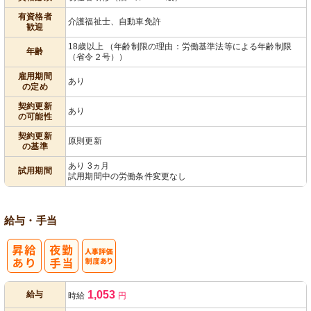
有資格者
介護福祉士、自動車免許
歓迎
18歳以上 （年齢制限の理由：労働基準法等による年齢制限
年齢
（省令２号））
雇用期間
あり
の定め
契約更新
あり
の可能性
契約更新
原則更新
の基準
あり 3ヵ月
試用期間
試用期間中の労働条件変更なし
給与・手当
人事評価制度
1,053
給与
時給
円
あり