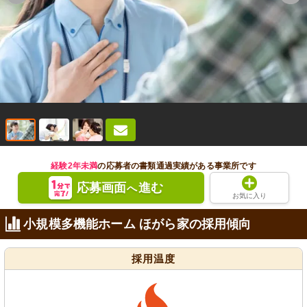
経験2年未満
の応募者の書類通過実績がある事業所です
応募画面
進む
へ
お気に入り
小規模多機能ホーム ほがら家の採用傾向
採用温度