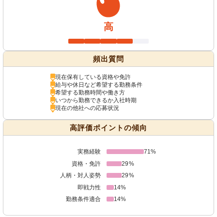
高
頻出質問
現在保有している資格や免許
給与や休日など希望する勤務条件
希望する勤務時間や働き方
いつから勤務できるか入社時期
現在の他社への応募状況
高評価ポイントの傾向
実務経験
71%
資格・免許
29%
人柄・対人姿勢
29%
即戦力性
14%
勤務条件適合
14%