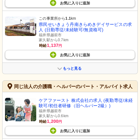
お気に入り
に
追加
この事業所から
1.1
km
県民せいきょう丹南きらめきデイサービスの求
人 (日勤専従/未経験可/無資格可)
福井県越前市
家久駅から0.7km
1,137
時給
円
お気に入り
に
追加
もっと見る
同じ法人の介護職・ヘルパーのパート・アルバイト求人
ケアファースト 株式会社の求人 (夜勤専従/未経
験可/初任者研修（旧ヘルパー2級）)
福井県越前市
家久駅から0.6km
1,200
時給
円
お気に入り
に
追加