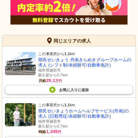
同じエリアの求人
この事業所から
1.1
km
県民せいきょう 丹南きらめきグループホームの
求人 (シフト制/未経験可/自動車免許)
福井県越前市
家久駅から0.7km
20.1
月給
万円
お気に入り
に
追加
この事業所から
1.1
km
県民せいきょうホームヘルプサービス(丹南)の
求人 (日勤専従/未経験可/自動車免許)
福井県越前市
家久駅から0.7km
1,345
時給
円