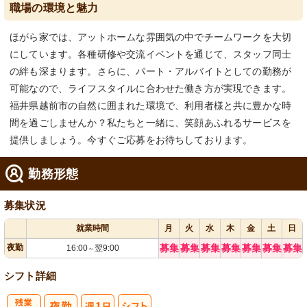
職場の環境と魅力
ほがら家では、アットホームな雰囲気の中でチームワークを大切
にしています。各種研修や交流イベントを通じて、スタッフ同士
の絆も深まります。さらに、パート・アルバイトとしての勤務が
可能なので、ライフスタイルに合わせた働き方が実現できます。
福井県越前市の自然に囲まれた環境で、利用者様と共に豊かな時
間を過ごしませんか？私たちと一緒に、笑顔あふれるサービスを
提供しましょう。今すぐご応募をお待ちしております。
勤務形態
募集状況
就業時間
月
火
水
木
金
土
日
夜勤
募集
募集
募集
募集
募集
募集
募集
16:00
翌9:00
～
シフト詳細