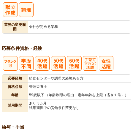
業務の変更範
会社が定める業務
囲
応募条件
資格・経験
子育てママパ
必要経験
給食センターや調理の経験ある方
パ活躍
資格必須
管理栄養士
年齢
59歳以下 （年齢制限の理由：定年年齢を上限（省令１号））
あり 3ヵ月
試用期間
試用期間中の労働条件変更なし
給与・手当