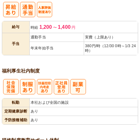
人事評価制度
1,200
1,400
給与
時給
〜
円
あり
通勤手当
実費（上限あり）
手当
380円/時（12/30 0時～1/3 24
年末年始手当
時）
福利厚生
社内制度
社
扶養控除内考
正社員登用あ
転勤
本社および全国の施設
会保険完備
慮あり
り
定期健康診断
あり
予防接種補助
あり