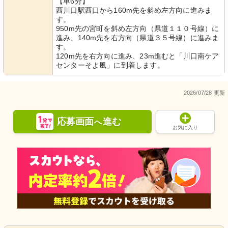
共有スペース
共有スペース
【車6分】
西川口駅西口から160m先を斜め左方向に進みま
モダンな配色の空間でリラックス。バ
清潔な室内に配備された会議用テーブ
ーカウンター付きで交流も楽しめま
ルとホワイトボードです。静かで落ち
す。
す。
着いた雰囲気が伝わります。
950m先の宮町を斜め左方向（県道１１０号線）に
進み、140m先を右方向（県道３５号線）に進みま
す。
120m先を右方向に進み、23m進むと「川口南ケア
センターそよ風」に到着します。
2026/07/28 更新
応募画面
進む
へ
お気に入り