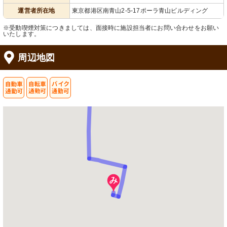
ます。
ョンが活発に取られる光景が見受けら
れます。
運営者所在地
東京都港区南青山2-5-17ポーラ青山ビルディング
※受動喫煙対策につきましては、面接時に施設担当者にお問い合わせをお願い
いたします。
周辺地図
浴室
トイレ
最新の設備を備えた明るい浴室です。
安全と快適さを考えた手すり付きの個
安全に配慮した設計となっています。
室トイレです。サポートが必要な方に
も安心です。
洗面台
共有スペース