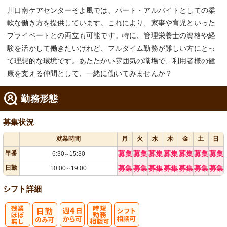
川口南ケアセンターそよ風では、パート・アルバイトとしての柔
軟な働き方を提供しています。これにより、家事や育児といった
プライベートとの両立も可能です。特に、管理栄養士の資格や経
験を活かして働きたいけれど、フルタイム勤務が難しい方にとっ
て理想的な環境です。あたたかい雰囲気の職場で、利用者様の健
康を支える仲間として、一緒に働いてみませんか？
勤務形態
募集状況
就業時間
月
火
水
木
金
土
日
早番
募集
募集
募集
募集
募集
募集
募集
6:30
15:30
～
日勤
募集
募集
募集
募集
募集
募集
募集
10:00
19:00
～
シフト詳細
残
週
時短勤務相談
シ