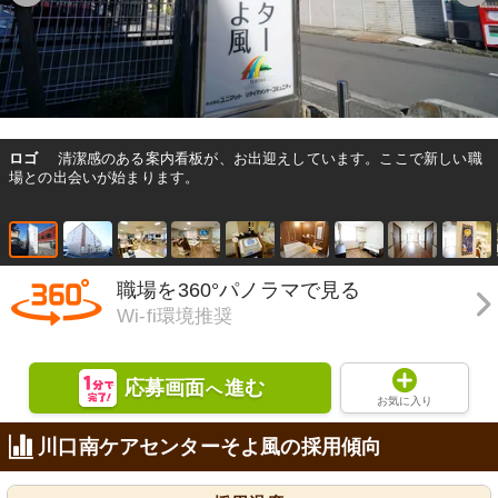
ロゴ
清潔感のある案内看板が、お出迎えしています。ここで新しい職
場との出会いが始まります。
職場を360°パノラマで見る
Wi-fi環境推奨
応募画面
進む
へ
お気に入り
川口南ケアセンターそよ風の採用傾向