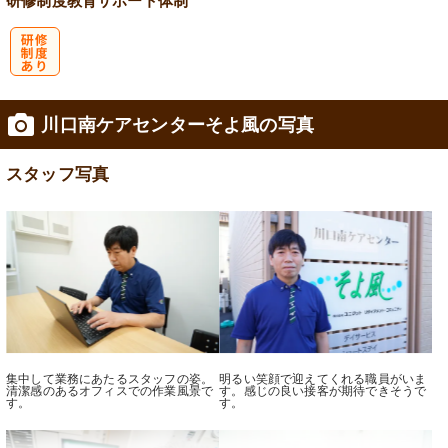
研修制度
教育
サポート体制
研
川口南ケアセンターそよ風の写真
修制度あり
スタッフ写真
集中して業務にあたるスタッフの姿。
明るい笑顔で迎えてくれる職員がいま
清潔感のあるオフィスでの作業風景で
す。感じの良い接客が期待できそうで
す。
す。