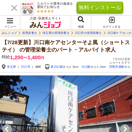
スカウトや選考の連絡を
無料インストール
通知でお知らせ
介護･医療求人サイト
メニュー
検索
ログインする
みんジョブ
管理栄養士
埼玉県の管理栄養士
川口市の管理栄養士
川口南ケアセンタ
【7/28更新】川口南ケアセンターそよ風（ショートス
テイ）
の管理栄養士のパート・アルバイト求人
時給
1,200
1,400
〜
円
7月28日更新
ショートステイ
埼玉県
川口市
南町
西川口駅
から1.2km
川口駅
から1.3km
浮間舟渡駅
から1