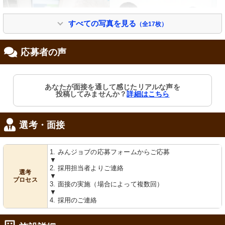
すべての写真を見る
（全17枚）
応募者の声
専門的な業務に集中するスタッフの風
明るい笑顔で対話するスタッフは、チ
景です。コミュニケーションも円滑
ームワークの良さが感じられます。
あなたが面接を通して感じたリアルな声を
に。
投稿してみませんか？
詳細はこちら
選考・面接
1. みんジョブの応募フォームからご応募
▼
2. 採用担当者よりご連絡
選考
▼
プロセス
3. 面接の実施（場合によって複数回）
明るく開放的なスペースで、スタッフ
が話し合いをしています。仕事のやり
▼
がいを感じられる環境でしょう。
4. 採用のご連絡
職場写真