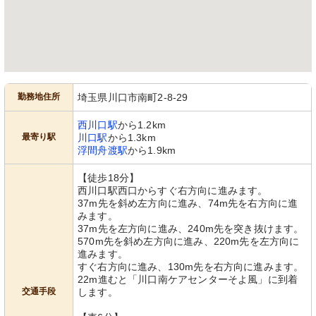
手元に調光可能な鏡が備わり、使い勝
ゆったりとした食事スペースで、壁掛
手の良い洗面スペースです。
けテレビも設置されています。
勤務地住所
埼玉県川口市南町2-8-29
西川口駅
から1.2km
最寄り駅
川口駅
から1.3km
浮間舟渡駅
から1.9km
共有スペース
共有スペース
落ち着いた色合いの椅子と小さなテー
モダンなデザインのバーカウンターが
ブルが配置され、心地よい休息がとれ
あり、くつろぎのひと時を演出してい
【徒歩18分】
るスペースです。
ます。
西川口駅西口からすぐ右方向に進みます。
37m先を斜め左方向に進み、74m先を右方向に進
みます。
37m先を左方向に進み、240m先を突き抜けます。
570m先を斜め左方向に進み、220m先を左方向に
進みます。
すぐ右方向に進み、130m先を右方向に進みます。
22m進むと「川口南ケアセンターそよ風」に到着
交通手段
します。