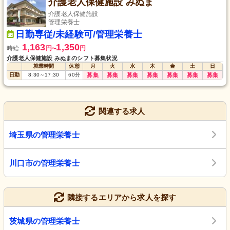
介護老人保健施設 みぬま
介護老人保健施設
管理栄養士
日勤専従/未経験可/管理栄養士
1,163
1,350
時給
円
円
〜
介護老人保健施設 みぬまのシフト募集状況
就業時間
休憩
月
火
水
木
金
土
日
日勤
8:30
～
17:30
60
分
募集
募集
募集
募集
募集
募集
募集
関連する求人
埼玉県の管理栄養士
川口市の管理栄養士
隣接するエリアから求人を探す
茨城県の管理栄養士