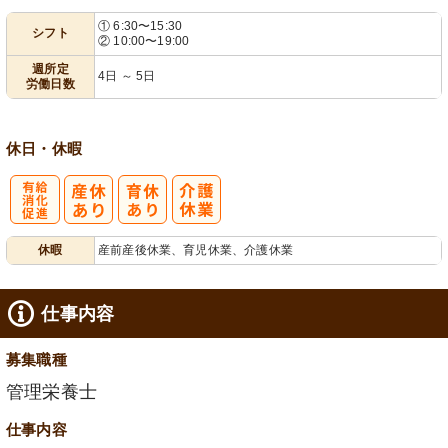
① 6:30〜15:30
シフト
② 10:00〜19:00
業ほぼなし
4日から可
可
フト相談可
週所定
4日 ～ 5日
労働日数
休日・休暇
有
休暇
産前産後休業、育児休業、介護休業
給消化促進
仕事内容
募集職種
管理栄養士
仕事内容