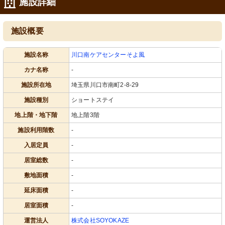
施設詳細
施設概要
施設名称
川口南ケアセンターそよ風
カナ名称
-
施設所在地
埼玉県川口市南町2-8-29
ロゴ
外観
施設種別
ショートステイ
明確なサインと清潔感のある外観が迎
広々とした入口は出入りしやすく、明
え入れてくれます。
るい印象を与えています。
地上階・地下階
地上階3階
施設利用階数
-
入居定員
-
居室総数
-
敷地面積
-
延床面積
-
共有スペース
共有スペース
居室面積
-
職員が皆様のサポートに励み、明るく
温かみのある食堂で過ごす方々の和や
運営法人
株式会社SOYOKAZE
開放感のある食堂で交流が生まれてい
かな姿が印象的です。コミュニケーシ