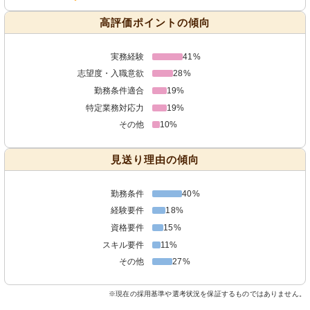
高評価ポイントの傾向
実務経験
41%
志望度・入職意欲
28%
勤務条件適合
19%
特定業務対応力
19%
その他
10%
見送り理由の傾向
勤務条件
40%
経験要件
18%
資格要件
15%
スキル要件
11%
その他
27%
※現在の採用基準や選考状況を保証するものではありません。