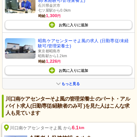
制/未経験可/管理栄養士)
石川県金沢市
七ツ屋駅から0.0km
1,300
時給
円
お気に入り
に
追加
昭島ケアセンターそよ風の求人 (日勤専従/未経
験可/管理栄養士)
東京都昭島市
昭島駅から1.2km
1,226
時給
円
お気に入り
に
追加
もっと見る
川口南ケアセンターそよ風の管理栄養士 のパート・アル
バイト求人(日勤専従/経験者のみ可 )を見た人はこんな求
人も見ています
6.1
川口南ケアセンターそよ風 から
km