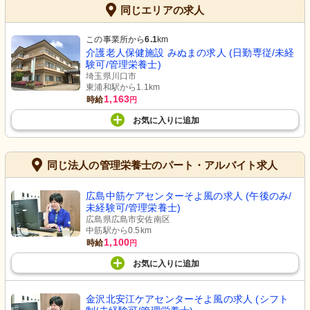
同じエリアの求人
この事業所から
6.1
km
介護老人保健施設 みぬまの求人 (日勤専従/未経
験可/管理栄養士)
埼玉県川口市
東浦和駅から1.1km
1,163
時給
円
お気に入り
に
追加
同じ法人の管理栄養士のパート・アルバイト求人
広島中筋ケアセンターそよ風の求人 (午後のみ/
未経験可/管理栄養士)
広島県広島市安佐南区
中筋駅から0.5km
1,100
時給
円
お気に入り
に
追加
金沢北安江ケアセンターそよ風の求人 (シフト