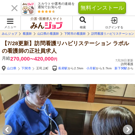
スカウトや選考の連絡を
無料インストール
通知でお知らせ
介護･医療求人サイト
メニュー
検索
ログインする
みんジョブ
看護師
山口県の看護師
下関市の看護師
訪問看護リハビリステーション
【7/28更新】訪問看護リハビリステーション ラポル
の看護師の正社員求人
月給
270,000
420,000
〜
円
7月28日更新
訪問看護
山口県
下関市
王司上町
長府駅
から2.5km
小月駅
から3.7km
新下関駅
から6