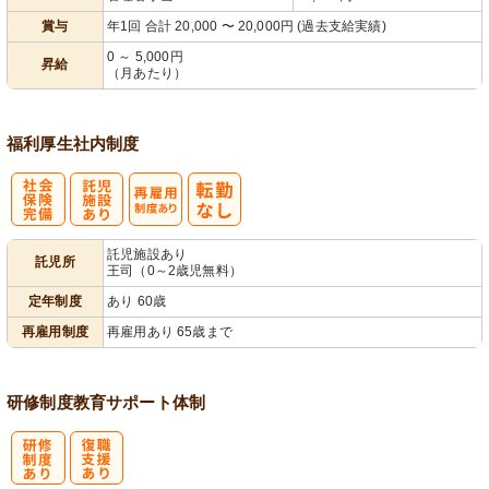
賞与
年1回 合計 20,000 〜 20,000円 (過去支給実績)
0 ～ 5,000円
昇給
（月あたり）
福利厚生
社内制度
社
託
再雇用制度あ
託児施設あり
託児所
王司（0～2歳児無料）
会保険完備
児施設あり
り
定年制度
あり 60歳
再雇用制度
再雇用あり 65歳まで
研修制度
教育
サポート体制
研
復