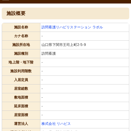
施設概要
施設名称
訪問看護リハビリステーション ラポル
カナ名称
-
施設所在地
山口県下関市王司上町2-5-9
施設種別
訪問看護
地上階・地下階
-
施設利用階数
-
入居定員
-
居室総数
-
敷地面積
-
延床面積
-
居室面積
-
運営法人
株式会社 リハピス