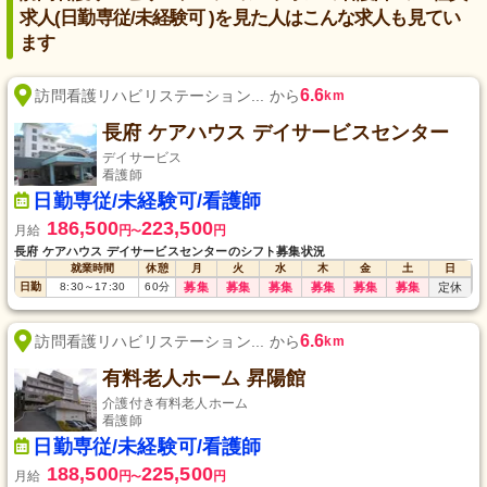
求人(日勤専従/未経験可 )を見た人はこんな求人も見てい
ます
6.6
訪問看護リハビリステーション... から
km
長府 ケアハウス デイサービスセンター
デイサービス
看護師
日勤専従/未経験可/看護師
186,500
223,500
月給
円
円
〜
長府 ケアハウス デイサービスセンターのシフト募集状況
就業時間
休憩
月
火
水
木
金
土
日
日勤
8:30
～
17:30
60
分
募集
募集
募集
募集
募集
募集
定休
6.6
訪問看護リハビリステーション... から
km
有料老人ホーム 昇陽館
介護付き有料老人ホーム
看護師
日勤専従/未経験可/看護師
188,500
225,500
月給
円
円
〜