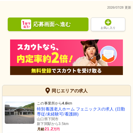
2026/07/28 更新
応募画面
進む
へ
お気に入り
同じエリアの求人
この事業所から
4.6
km
特別養護老人ホーム フェニックスの求人 (日勤
専従/未経験可/看護師)
山口県下関市
新下関駅から3.5km
21.2
月給
万円