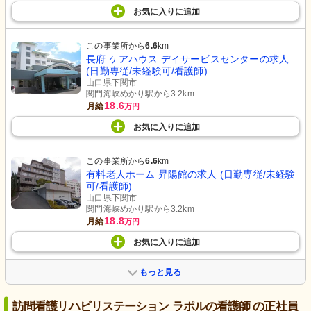
お気に入り
に
追加
この事業所から
6.6
km
長府 ケアハウス デイサービスセンターの求人
(日勤専従/未経験可/看護師)
山口県下関市
関門海峡めかり駅から3.2km
18.6
月給
万円
お気に入り
に
追加
この事業所から
6.6
km
有料老人ホーム 昇陽館の求人 (日勤専従/未経験
可/看護師)
山口県下関市
関門海峡めかり駅から3.2km
18.8
月給
万円
お気に入り
に
追加
もっと見る
訪問看護リハビリステーション ラポルの看護師 の正社員