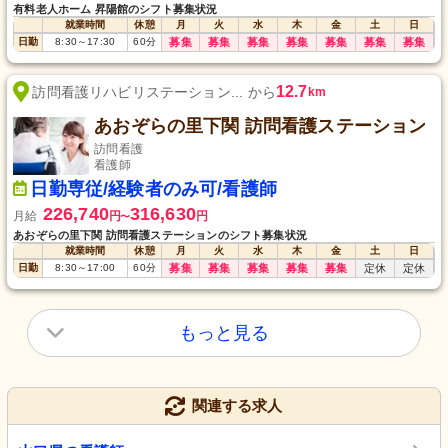
有料老人ホーム 昇陽館のシフト募集状況
就業時間
休憩
月
火
水
木
金
土
日
日勤
8:30
～
17:30
60
分
募集
募集
募集
募集
募集
募集
募集
12.7
訪問看護リハビリステーション... から
km
あおぞらの里下関 訪問看護ステーション
訪問看護
看護師
日勤専従/経験者のみ可/看護師
226,740
316,630
月給
円
円
〜
あおぞらの里下関 訪問看護ステーションのシフト募集状況
就業時間
休憩
月
火
水
木
金
土
日
日勤
8:30
～
17:00
60
分
募集
募集
募集
募集
募集
定休
定休
もっと見る
関連する求人