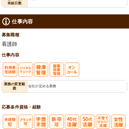
有給日数
仕事内容
募集職種
看護師
仕事内容
利
バイタルチェ
服薬・投薬管
業務の変更範
会社が定める業務
囲
用者宅訪問
ック
理
応募条件
資格・経験
子育てママパ