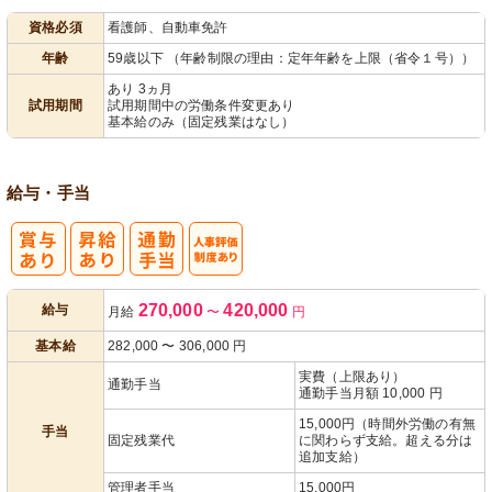
資格必須
看護師、自動車免許
パ活躍
年齢
59歳以下 （年齢制限の理由：定年年齢を上限（省令１号））
あり 3ヵ月
試用期間
試用期間中の労働条件変更あり
基本給のみ（固定残業はなし）
給与・手当
人事評価制度
270,000
420,000
給与
月給
〜
円
あり
基本給
282,000
〜
306,000
円
実費（上限あり）
通勤手当
通勤手当月額 10,000 円
15,000円（時間外労働の有無
手当
固定残業代
に関わらず支給。超える分は
追加支給）
管理者手当
15,000円