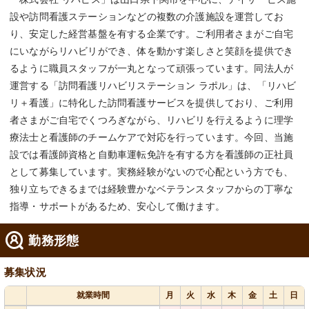
設や訪問看護ステーションなどの複数の介護施設を運営してお
り、安定した経営基盤を有する企業です。ご利用者さまがご自宅
にいながらリハビリができ、体を動かす楽しさと笑顔を提供でき
るように職員スタッフが一丸となって頑張っています。同法人が
運営する「訪問看護リハビリステーション ラポル」は、「リハビ
リ＋看護」に特化した訪問看護サービスを提供しており、ご利用
者さまがご自宅でくつろぎながら、リハビリを行えるように理学
療法士と看護師のチームケアで対応を行っています。今回、当施
設では看護師資格と自動車運転免許を有する方を看護師の正社員
として募集しています。実務経験がないので心配という方でも、
独り立ちできるまでは経験豊かなベテランスタッフからの丁寧な
指導・サポートがあるため、安心して働けます。
勤務形態
募集状況
就業時間
月
火
水
木
金
土
日