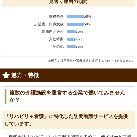
見送り理由の傾向
勤務条件
50%
志望度・転職意欲
50%
業務内容適合
25%
入社時期
25%
その他
25%
※現在の採用基準や選考状況を保証するものではありません。
魅力・特徴
複数の介護施設を運営する企業で働いてみません
か？
「リハビリ＋看護」に特化した訪問看護サービスを提供
しています。
「株式会社 リハピス」は山口県下関市を中心に、デイサービス施