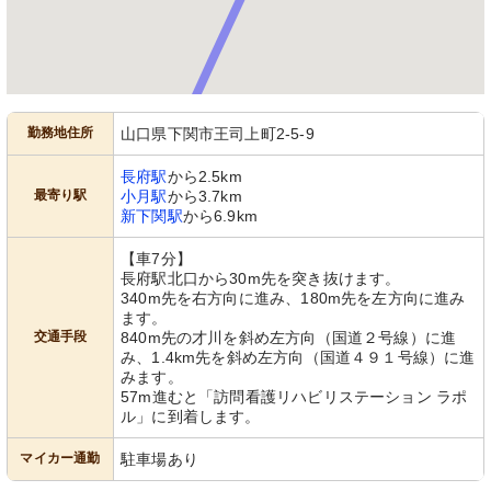
勤務地住所
山口県下関市王司上町2-5-9
長府駅
から2.5km
最寄り駅
小月駅
から3.7km
新下関駅
から6.9km
【車7分】
長府駅北口から30m先を突き抜けます。
340m先を右方向に進み、180m先を左方向に進み
ます。
交通手段
840m先の才川を斜め左方向（国道２号線）に進
み、1.4km先を斜め左方向（国道４９１号線）に進
みます。
57m進むと「訪問看護リハビリステーション ラポ
ル」に到着します。
マイカー通勤
駐車場あり