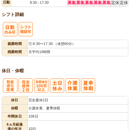
日勤
募集
募集
募集
募集
募集
定休
定休
8:30
17:30
～
シフト詳細
シ
就業時間
① 8:30〜17:30 （休憩60分）
フト相談可
残業時間
月平均10時間
休日・休暇
有
完
年間休日
休日
完全週休2日
給消化促進
全週休2日
100日以上
休暇
介護休業、夏季休暇
年間休日
108日
6ヵ月経過
後の年次
10日