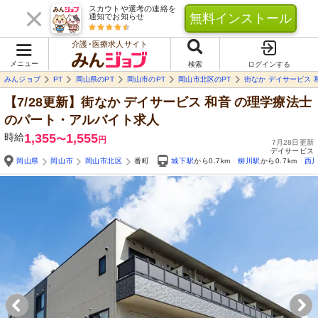
スカウトや選考の連絡を
無料インストール
通知でお知らせ
介護･医療求人サイト
メニュー
検索
ログインする
みんジョブ
PT
岡山県のPT
岡山市のPT
岡山市北区のPT
街なか デイサービス 
【7/28更新】街なか デイサービス 和音
の理学療法士
のパート・アルバイト求人
時給
1,355
1,555
〜
円
7月28日更新
デイサービス
岡山県
岡山市
岡山市北区
番町
城下駅
から0.7km
柳川駅
から0.7km
西