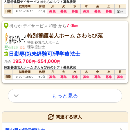
入浴特化型デイサービス ゆららのシフト募集状況
就業時間
休憩
月
火
水
木
金
土
日
日勤
9:00
～
16:15
60
分
募集
募集
募集
募集
募集
募集
定休
7.0
街なか デイサービス 和音 から
km
特別養護老人ホーム さわらび苑
特別養護老人ホーム
理学療法士
日勤専従/未経験可/理学療法士
195,700
254,000
月給
円
円
〜
特別養護老人ホーム さわらび苑のシフト募集状況
就業時間
休憩
月
火
水
木
金
土
日
日勤
9:00
～
18:00
60
分
募集
募集
募集
募集
募集
募集
募集
もっと見る
関連する求人