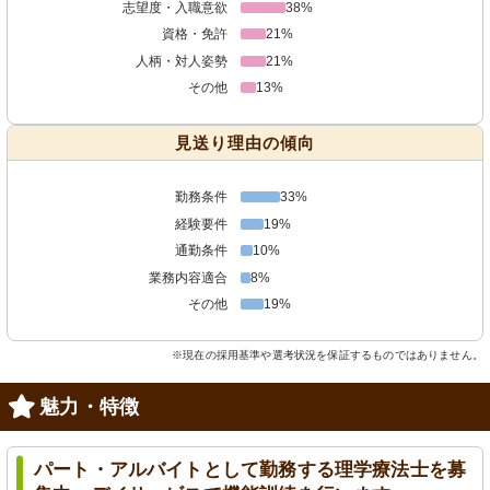
志望度・入職意欲
38%
資格・免許
21%
人柄・対人姿勢
21%
その他
13%
見送り理由の傾向
勤務条件
33%
経験要件
19%
通勤条件
10%
業務内容適合
8%
その他
19%
※現在の採用基準や選考状況を保証するものではありません。
魅力・特徴
パート・アルバイトとして勤務する理学療法士を募