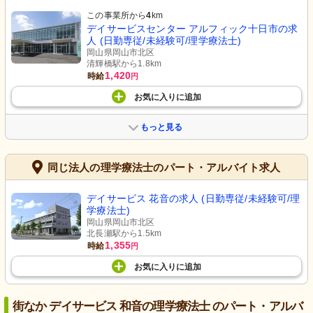
この事業所から
4
km
デイサービスセンター アルフィック十日市の求
人 (日勤専従/未経験可/理学療法士)
岡山県岡山市北区
清輝橋駅から1.8km
1,420
時給
円
お気に入り
に
追加
もっと見る
同じ法人の理学療法士のパート・アルバイト求人
デイサービス 花音の求人 (日勤専従/未経験可/理
学療法士)
岡山県岡山市北区
北長瀬駅から1.5km
1,355
時給
円
お気に入り
に
追加
街なか デイサービス 和音の理学療法士 のパート・アルバ