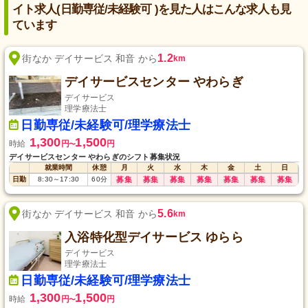
イト求人(日勤専従/未経験可 )を見た人はこんな求人も見
ています
1.2
街なか デイサービス 和音 から
km
デイサービスセンター やわらぎ
デイサービス
理学療法士
日勤専従/未経験可/理学療法士
1,300
1,500
時給
円
円
〜
デイサービスセンター やわらぎのシフト募集状況
就業時間
休憩
月
火
水
木
金
土
日
日勤
8:30
～
17:30
60
分
募集
募集
募集
募集
募集
募集
募集
5.6
街なか デイサービス 和音 から
km
入浴特化型デイサービス ゆらら
デイサービス
理学療法士
日勤専従/未経験可/理学療法士
1,300
1,500
時給
円
円
〜