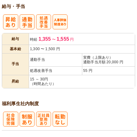
給与・手当
処
人事評価制度
1,355
1,555
給与
時給
〜
円
遇改善手当
あり
基本給
1,300
〜
1,500
円
実費（上限あり）
通勤手当
通勤手当月額 20,000 円
手当
処遇改善手当
55 円
15 ～ 30円
昇給
（時間あたり）
福利厚生
社内制度
社
正社員登用あ