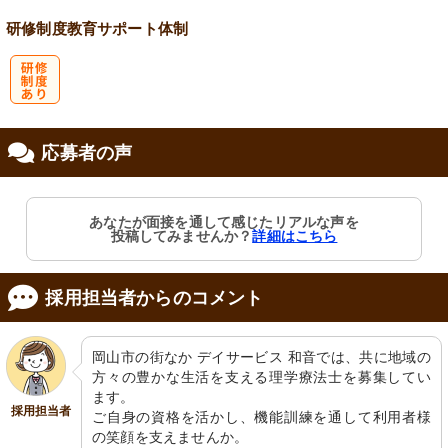
会保険完備
り
研修制度
教育
サポート体制
研
応募者の声
修制度あり
あなたが面接を通して感じたリアルな声を
投稿してみませんか？
詳細はこちら
採用担当者からのコメント
岡山市の街なか デイサービス 和音では、共に地域の
方々の豊かな生活を支える理学療法士を募集してい
ます。

採用担当者
ご自身の資格を活かし、機能訓練を通して利用者様
の笑顔を支えませんか。
