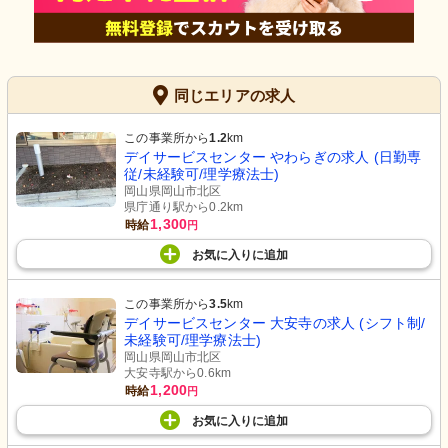
同じエリアの求人
この事業所から
1.2
km
デイサービスセンター やわらぎの求人 (日勤専
従/未経験可/理学療法士)
岡山県岡山市北区
県庁通り駅から0.2km
1,300
時給
円
お気に入り
に
追加
この事業所から
3.5
km
デイサービスセンター 大安寺の求人 (シフト制/
未経験可/理学療法士)
岡山県岡山市北区
大安寺駅から0.6km
1,200
時給
円
お気に入り
に
追加