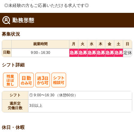
◎未経験の方もご応募いただける求人です◎
勤務形態
募集状況
就業時間
月
火
水
木
金
土
日
日勤
急募
急募
急募
急募
急募
急募
定休
9:00
16:30
～
シフト詳細
残
週
シ
シフト
① 9:00〜16:30 （休憩60分）
業ほぼなし
3日から可
フト相談可
週所定
3日以上
労働日数
休日・休暇