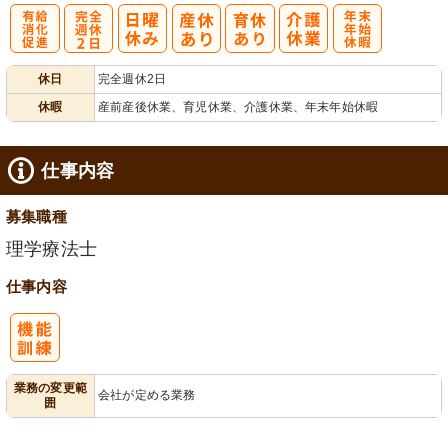
有
完
年
休日
完全週休2日
給消化促進
全週休2日
末年始休暇
休暇
産前産後休業、育児休業、介護休業、年末年始休暇
仕事内容
募集職種
理学療法士
仕事内容
業務の変更範
会社が定める業務
囲