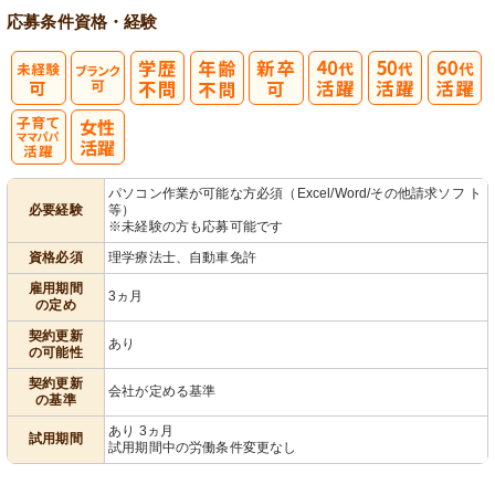
応募条件
資格・経験
子育てママパ
パソコン作業が可能な方必須（Excel/Word/その他請求ソフ ト
必要経験
等）
パ活躍
※未経験の方も応募可能です
資格必須
理学療法士、自動車免許
雇用期間
3ヵ月
の定め
契約更新
あり
の可能性
契約更新
会社が定める基準
の基準
あり 3ヵ月
試用期間
試用期間中の労働条件変更なし