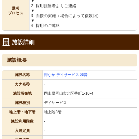
▼
2. 採用担当者よりご連絡
選考
▼
プロセス
3. 面接の実施（場合によって複数回）
▼
4. 採用のご連絡
施設詳細
施設概要
施設名称
街なか デイサービス 和音
カナ名称
-
施設所在地
岡山県岡山市北区番町1-10-4
施設種別
デイサービス
地上階・地下階
地上階3階
施設利用階数
-
入居定員
-