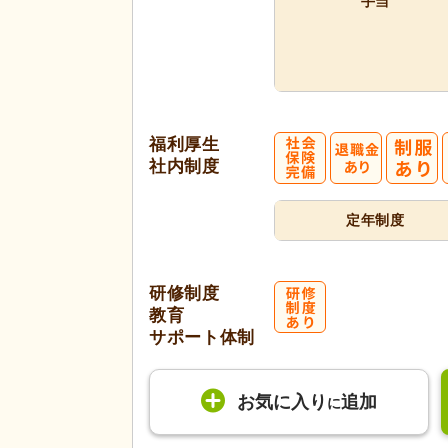
手当
福利厚生
社内制度
定年制度
研修制度
教育
サポート体制
お気に入り
追加
に