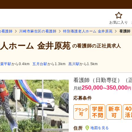
お気に入り
の看護師
川崎市麻生区の看護師
特別養護老人ホーム 金井原苑
看護師
老人ホーム 金井原苑
の看護師の正社員求人
栗平駅
から0.4km
五月台駅
から1.3km
黒川駅
から1.5km
看護師（日勤専従）（
250,000
350,000
月給
〜
円
応募条件
住所
地図を見る