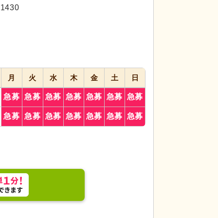
代活躍
430
月
火
水
木
金
土
日
急募
急募
急募
急募
急募
急募
急募
ッフが共に料理を楽しむ場です。アットホームな雰
スタッフイメージ
急募
急募
急募
急募
急募
急募
急募
す。
ています。利用者ケ