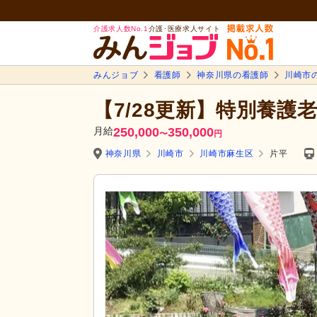
介護求人数No.1
介護･医療求人サイト
みんジョブ
看護師
神奈川県の看護師
川崎市
【7/28更新】特別養護
月給
250,000
350,000
〜
円
神奈川県
川崎市
川崎市麻生区
片平