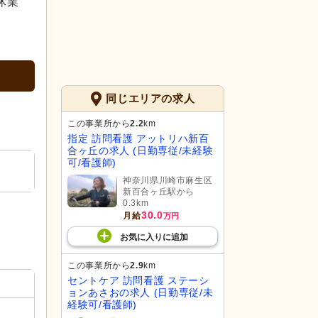
休業
同じエリアの求人
この事業所から
2.2
km
指定 訪問看護 アットリハ新百
合ヶ丘の求人 (日勤専従/未経験
可/看護師)
神奈川県川崎市麻生区
新百合ヶ丘駅から
0.3km
30.0
月給
万円
お気に入り
に
追加
この事業所から
2.9
km
セントケア 訪問看護 ステーシ
ョンあさおの求人 (日勤専従/未
経験可/看護師)