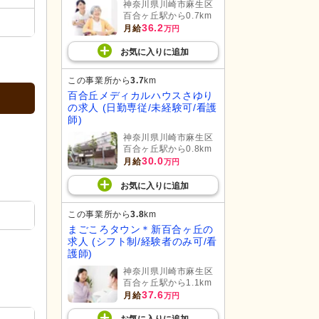
神奈川県川崎市麻生区
百合ヶ丘駅から0.7km
36.2
月給
万円
お気に入り
に
追加
この事業所から
3.7
km
百合丘メディカルハウスさゆり
の求人 (日勤専従/未経験可/看護
師)
神奈川県川崎市麻生区
百合ヶ丘駅から0.8km
30.0
月給
万円
お気に入り
に
追加
この事業所から
3.8
km
まごころタウン＊新百合ヶ丘の
求人 (シフト制/経験者のみ可/看
護師)
神奈川県川崎市麻生区
百合ヶ丘駅から1.1km
37.6
月給
万円