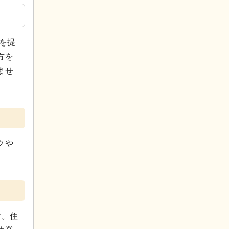
を提
方を
ませ
クや
す。住