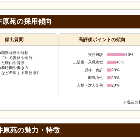
井原苑の採用傾向
頻出質問
高評価ポイントの傾向
の職務経歴や経験
実務経験
80%
している資格や免許
志望度・入職意欲
40%
った理由や背景
勤務時間や働き方
資格・免許
20%
日など希望する勤務条件
即戦力性
20%
人柄・対人姿勢
20%
※現在の
井原苑の
魅力・特徴