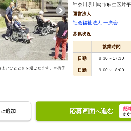
代活躍
神奈川県川崎市麻生区片平1
運営法人
社会福祉法人 一廣会
募集状況
就業時間
～
日勤
8:30
17:30
地よいひとときを過ごせます。車椅子
ダイニングルーム
利用者とスタ
～
日勤
9:00
18:00
囲気で和やかな時間が流れていま
応募画面
進む
り
追加
へ
に