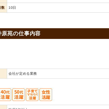
日数
10日
井原苑の
仕事内容
会社が定める業務
40
50