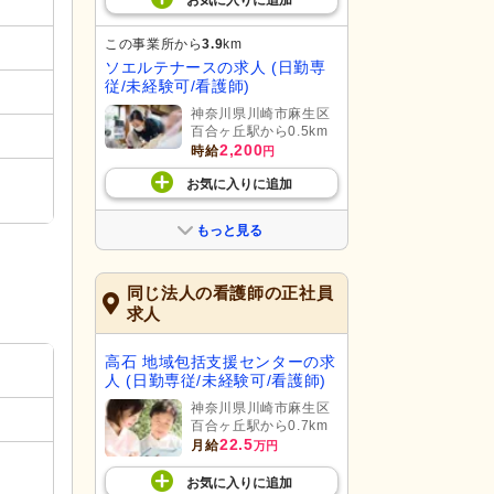
お気に入り
に
追加
この事業所から
3.9
km
ソエルテナースの求人 (日勤専
従/未経験可/看護師)
神奈川県川崎市麻生区
百合ヶ丘駅から0.5km
2,200
時給
円
お気に入り
に
追加
もっと見る
同じ法人の看護師の正社員
求人
高石 地域包括支援センターの求
人 (日勤専従/未経験可/看護師)
神奈川県川崎市麻生区
百合ヶ丘駅から0.7km
22.5
月給
万円
お気に入り
に
追加