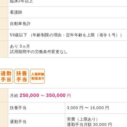
臨床2年以上
代活躍
看護師
自動車免許
59歳以下 （年齢制限の理由：定年年齢を上限（省令１号））
あり 3ヵ月
試用期間中の労働条件変更なし
250,000
350,000
月給
〜
円
扶養手当
3,000 円 〜 16,000 円
実費（上限あり）
通勤手当
通勤手当月額 30,000 円