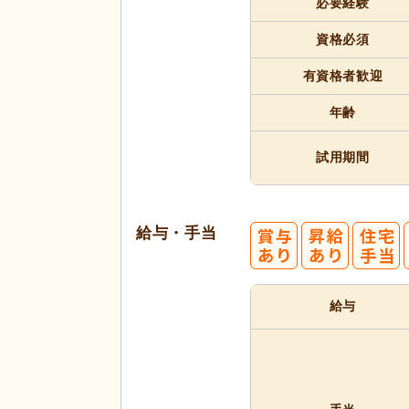
必要経験
代活躍
資格必須
有資格者
歓迎
年齢
試用期間
給与・手当
給与