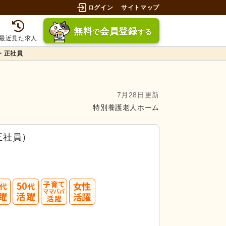
ログイン
サイトマップ
無料
会員登録
で
する
最近見た求人
・正社員
7月28日更新
特別養護老人ホーム
正社員）
40
50