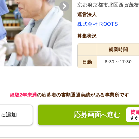
京都府京都市北区西賀茂蟹
運営法人
株式会社 ROOTS
募集状況
就業時間
～
日勤
8:30
17:30
経験2年未満
の応募者の書類通過実績がある事業所です
応募画面
進む
り
追加
へ
に