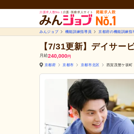
介護求人数No.1
介護･医療求人サイト
みんジョブ
機能訓練指導員
京都府の機能訓練指
【7/31更新】デイサー
月給
240,000
円
京都府
京都市
京都市北区
西賀茂蟹ケ坂町