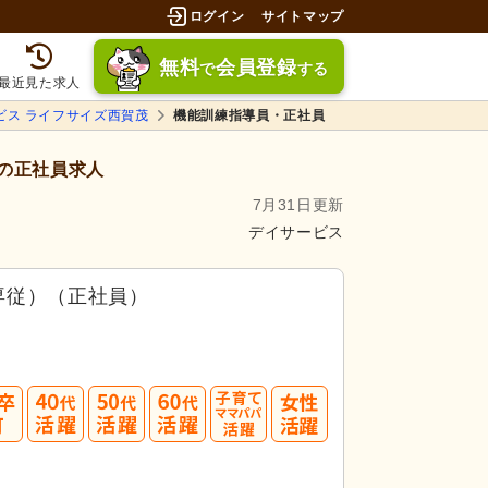
ログイン
サイトマップ
無料
会員登録
で
する
最近見た求人
ビス ライフサイズ西賀茂
機能訓練指導員・正社員
の正社員求人
7月31日更新
デイサービス
専従）（正社員）
40
50
60