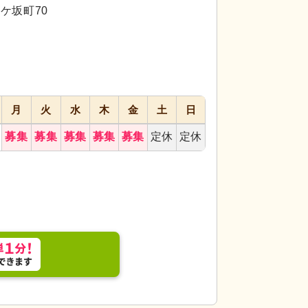
代活躍
代活躍
代活躍
ケ坂町70
月
火
水
木
金
土
日
募集
募集
募集
募集
募集
定休
定休