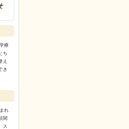
そ
学療
たち
整え
でき
まれ
頼関
、ス