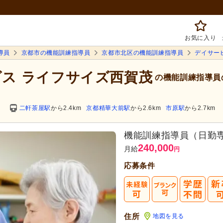
お気に入り
導員
京都市の機能訓練指導員
京都市北区の機能訓練指導員
デイサー
ビス ライフサイズ西賀茂
の機能訓練指導員
二軒茶屋駅
から2.4km
京都精華大前駅
から2.6km
市原駅
から2.7km
機能訓練指導員（日勤
240,000
月給
円
応募条件
住所
地図を見る