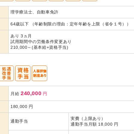
40
50
60
理学療法士、自動車免許
代活躍
代活躍
代活躍
64歳以下 （年齢制限の理由：定年年齢を上限（省令１号））
あり 3ヵ月
試用期間中の労働条件変更あり
210,000～(基本給+資格手当)
240,000
月給
円
180,000
円
実費（上限あり）
通勤手当
通勤手当月額 18,000 円