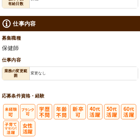
有給日数
仕事内容
募集職種
保健師
仕事内容
業務の変更範
変更なし
囲
応募条件
資格・経験
子育てママパ