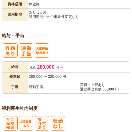
資格必須
保健師
パ活躍
あり 1ヵ月
試用期間
試用期間中の労働条件変更なし
給与・手当
人事評価制度
280,000
給与
月給
円
〜
あり
基本給
280,000
〜
320,000
円
実費（上限あり）
手当
通勤手当
通勤手当月額 30,000 円
福利厚生
社内制度
社
寮・