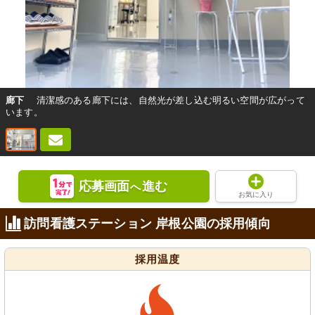
廊下
清潔感のある廊下には、自然光が差し込む明るい空間が広がって
います。
応募画面
進む
へ
お気に入り
訪問看護ステーション 岸根公園の採用傾向
採用温度