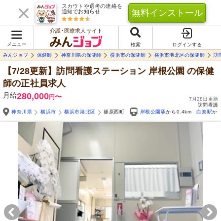
スカウトや選考の連絡を
無料インストール
通知でお知らせ
介護･医療求人サイト
メニュー
検索
ログインする
みんジョブ
保健師
神奈川県の保健師
横浜市の保健師
横浜市港北区の保健師
訪
【7/28更新】訪問看護ステーション 岸根公園
の保健
師の正社員求人
月給
280,000
〜
円
7月28日更新
訪問看護
神奈川県
横浜市
横浜市港北区
篠原西町
岸根公園駅
から0.4km
白楽駅
から