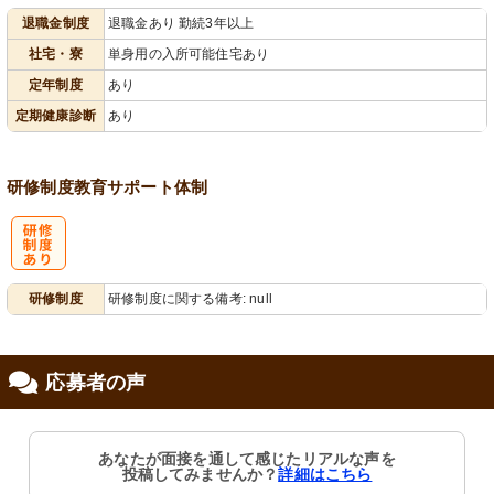
退職金制度
退職金あり 勤続3年以上
会保険完備
社宅あり
社宅・寮
単身用の入所可能住宅あり
定年制度
あり
定期健康診断
あり
研修制度
教育
サポート体制
研
研修制度
研修制度に関する備考: null
修制度あり
応募者の声
あなたが面接を通して感じたリアルな声を
投稿してみませんか？
詳細はこちら