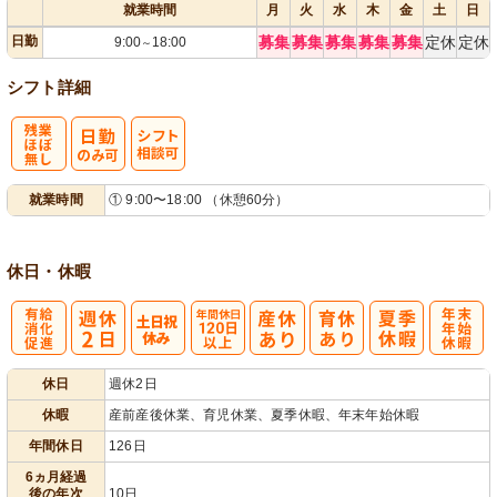
就業時間
月
火
水
木
金
土
日
日勤
募集
募集
募集
募集
募集
定休
定休
9:00
18:00
～
シフト詳細
残
シ
就業時間
① 9:00〜18:00 （休憩60分）
業ほぼなし
フト相談可
休日・休暇
有
年間休日
年
休日
週休2日
給消化促進
120日以上
末年始休暇
休暇
産前産後休業、育児休業、夏季休暇、年末年始休暇
年間休日
126日
6ヵ月経過
後の年次
10日