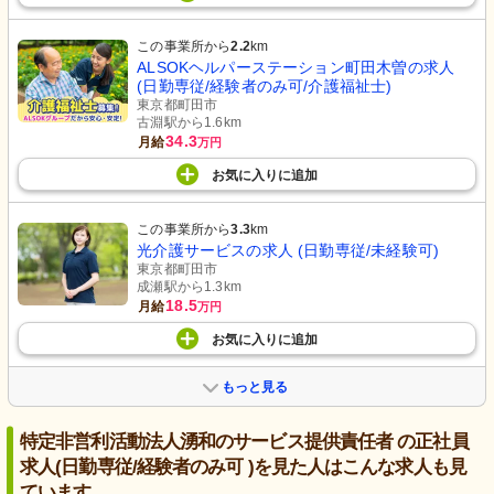
この事業所から
2.2
km
ALSOKヘルパーステーション町田木曽の求人
(日勤専従/経験者のみ可/介護福祉士)
東京都町田市
古淵駅から1.6km
34.3
月給
万円
お気に入り
に
追加
この事業所から
3.3
km
光介護サービスの求人 (日勤専従/未経験可)
東京都町田市
成瀬駅から1.3km
18.5
月給
万円
お気に入り
に
追加
もっと見る
特定非営利活動法人湧和のサービス提供責任者 の正社員
求人(日勤専従/経験者のみ可 )を見た人はこんな求人も見
ています