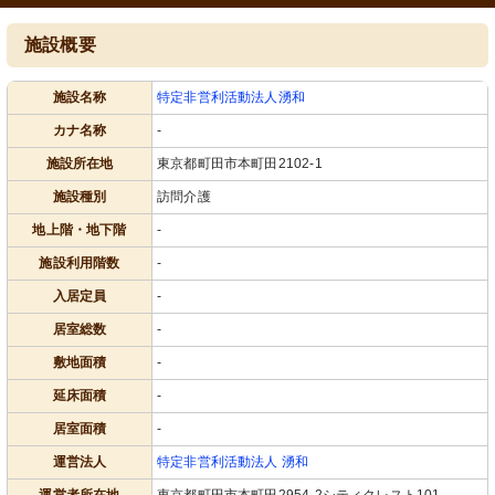
施設概要
施設名称
特定非営利活動法人湧和
カナ名称
-
施設所在地
東京都町田市本町田2102-1
施設種別
訪問介護
地上階・地下階
-
施設利用階数
-
入居定員
-
居室総数
-
敷地面積
-
延床面積
-
居室面積
-
運営法人
特定非営利活動法人 湧和