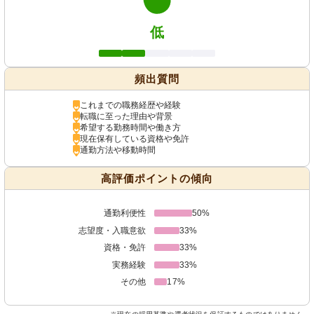
低
頻出質問
これまでの職務経歴や経験
転職に至った理由や背景
希望する勤務時間や働き方
現在保有している資格や免許
通勤方法や移動時間
高評価ポイントの傾向
通勤利便性
50%
志望度・入職意欲
33%
資格・免許
33%
実務経験
33%
その他
17%