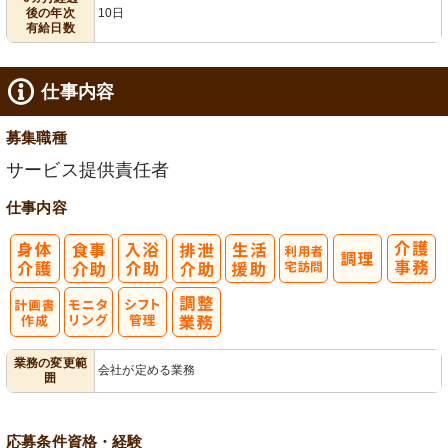
後の年次
10日
有給日数
仕事内容
募集職種
サービス提供責任者
仕事内容
利
用者宅訪問
モ
業務の変更範
会社が定める業務
囲
ニタリング
応募条件
資格・経験