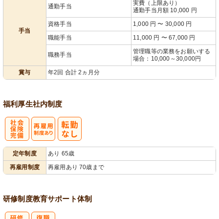
実費（上限あり）
通勤手当
通勤手当月額 10,000 円
資格手当
1,000 円 〜 30,000 円
手当
職能手当
11,000 円 〜 67,000 円
管理職等の業務をお願いする
職務手当
場合：10,000～30,000円
賞与
年2回 合計 2ヵ月分
福利厚生
社内制度
社
再雇用制度あ
定年制度
あり 65歳
会保険完備
り
再雇用制度
再雇用あり 70歳まで
研修制度
教育
サポート体制