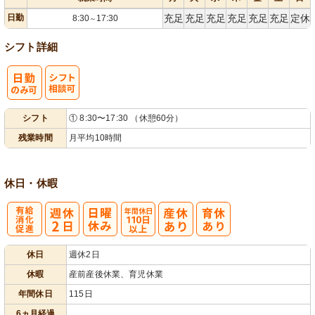
日勤
充足
充足
充足
充足
充足
充足
定休
8:30
17:30
～
シフト詳細
シ
シフト
① 8:30〜17:30 （休憩60分）
フト相談可
残業時間
月平均10時間
休日・休暇
有
年間休日
休日
週休2日
給消化促進
110日以上
休暇
産前産後休業、育児休業
年間休日
115日
6ヵ月経過