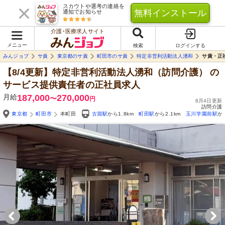
スカウトや選考の連絡を
無料インストール
通知でお知らせ
介護･医療求人サイト
メニュー
検索
ログインする
みんジョブ
サ責
東京都のサ責
町田市のサ責
特定非営利活動法人湧和
サ責・正
【8/4更新】特定非営利活動法人湧和（訪問介護）
の
サービス提供責任者の正社員求人
月給
187,000
270,000
〜
円
8月4日更新
訪問介護
東京都
町田市
本町田
古淵駅
から1.8km
町田駅
から2.1km
玉川学園前駅
か