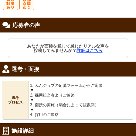
研
復
応募者の声
修制度あり
職支援あり
あなたが面接を通して感じたリアルな声を
投稿してみませんか？
詳細はこちら
選考・面接
1. みんジョブの応募フォームからご応募
▼
2. 採用担当者よりご連絡
選考
▼
プロセス
3. 面接の実施（場合によって複数回）
▼
4. 採用のご連絡
施設詳細