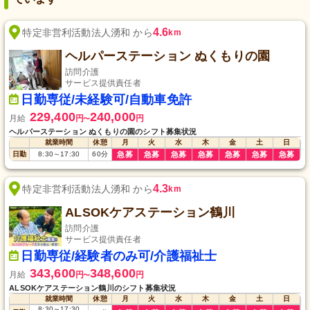
4.6
特定非営利活動法人湧和 から
km
ヘルパーステーション ぬくもりの園
訪問介護
サービス提供責任者
日勤専従/未経験可/自動車免許
229,400
240,000
月給
円
円
〜
ヘルパーステーション ぬくもりの園のシフト募集状況
就業時間
休憩
月
火
水
木
金
土
日
日勤
8:30
～
17:30
60
分
急募
急募
急募
急募
急募
急募
急募
4.3
特定非営利活動法人湧和 から
km
ALSOKケアステーション鶴川
訪問介護
サービス提供責任者
日勤専従/経験者のみ可/介護福祉士
343,600
348,600
月給
円
円
〜
ALSOKケアステーション鶴川のシフト募集状況
就業時間
休憩
月
火
水
木
金
土
日
8:30
～
17:30