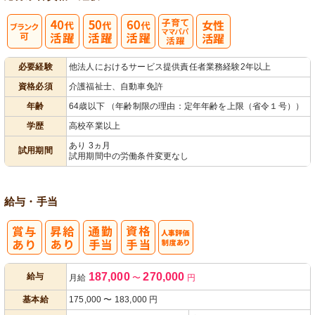
子育てママパ
必要経験
他法人におけるサービス提供責任者業務経験2年以上
パ活躍
資格必須
介護福祉士、自動車免許
年齢
64歳以下 （年齢制限の理由：定年年齢を上限（省令１号））
学歴
高校卒業以上
あり 3ヵ月
試用期間
試用期間中の労働条件変更なし
給与・手当
人事評価制度
187,000
270,000
給与
月給
〜
円
あり
基本給
175,000
〜
183,000
円