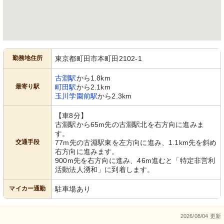
勤務地住所
東京都町田市本町田2102-1
古淵駅
から1.8km
最寄り駅
町田駅
から2.1km
玉川学園前駅
から2.3km
【車8分】
古淵駅から65m先の古淵駅北を右方向に進みま
す。
交通手段
77m先の古淵駅東を左方向に進み、1.1km先を斜め
右方向に進みます。
900m先を右方向に進み、46m進むと「特定非営利
活動法人湧和」に到着します。
マイカー通勤
駐車場あり
2026/08/04 更新