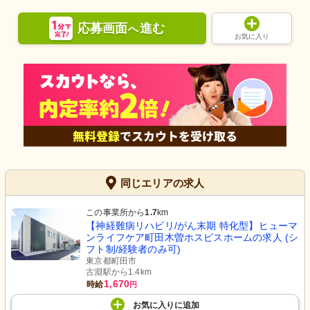
応募画面
進む
へ
お気に入り
同じエリアの求人
この事業所から
1.7
km
【神経難病リハビリ/がん末期 特化型】ヒューマ
ンライフケア町田木曽ホスピスホームの求人 (シ
フト制/経験者のみ可)
東京都町田市
古淵駅から1.4km
1,670
時給
円
お気に入り
に
追加