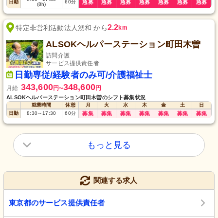
日勤
60
分
急募
急募
急募
急募
急募
急募
急募
(8h)
2.2
特定非営利活動法人湧和 から
km
ALSOKヘルパーステーション町田木曽
訪問介護
サービス提供責任者
日勤専従/経験者のみ可/介護福祉士
343,600
348,600
月給
円
円
〜
ALSOKヘルパーステーション町田木曽のシフト募集状況
就業時間
休憩
月
火
水
木
金
土
日
日勤
8:30
～
17:30
60
分
募集
募集
募集
募集
募集
募集
募集
もっと見る
関連する求人
東京都のサービス提供責任者