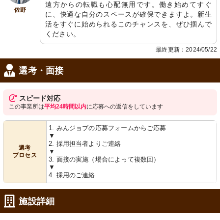
遠方からの転職も心配無用です。働き始めてすぐ
木目調の床が落ち着いた雰囲気を醸し
な階段です。壁には掲示物があり、情
佐野
出しています。
報共有が行われています。
に、快適な自分のスペースが確保できますよ。新生
活をすぐに始められるこのチャンスを、ぜひ掴んで
ください。
最終更新：2024/05/22
選考・面接
スピード対応
廊下
廊下
この事業所は
平均24時間以内
に応募への返信をしています
ゆったりと使える洗面台と、優しさあ
壁一面に飾られた色鮮やかなアート
ふれる装飾が心地よい空間です。
で、明るく和やかな雰囲気が感じられ
ます。遠くには車いすが見え、活動的
1. みんジョブの応募フォームからご応募
な日常を物語っています。
▼
2. 採用担当者よりご連絡
選考
▼
プロセス
3. 面接の実施（場合によって複数回）
▼
4. 採用のご連絡
施設詳細