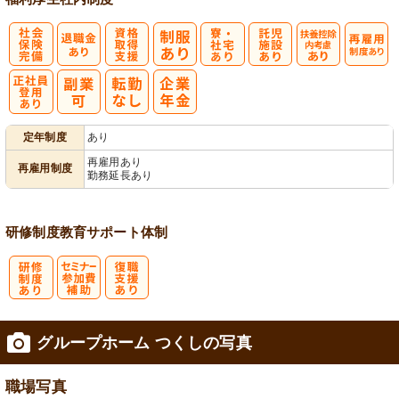
社
資格取得支援
寮・
託
扶養控除内考
再雇用制度あ
会保険完備
あり
社宅あり
児施設あり
慮あり
り
正社員登用あ
定年制度
あり
り
再雇用あり
再雇用制度
勤務延長あり
研修制度
教育
サポート体制
研
セミナー参加
復
グループホーム つくしの写真
修制度あり
費補助
職支援あり
職場写真