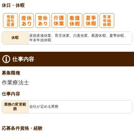
休日・休暇
業ほぼなし
フト相談可
有
年
産前産後休業、育児休業、介護休業、看護休暇、夏季休暇、
休暇
年末年始休暇
給消化促進
末年始休暇
仕事内容
募集職種
作業療法士
仕事内容
業務の変更範
会社が定める業務
囲
応募条件
資格・経験