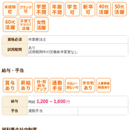
子育てママパ
資格必須
作業療法士
パ活躍
あり
試用期間
試用期間中の労働条件変更なし
給与・手当
日・祝給与ア
日払い・週払
人事評価制度
1,200
1,600
給与
時給
〜
円
ップ
い可
あり
手当
通勤手当
福利厚生
社内制度