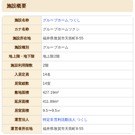
施設概要
施設名称
グループホーム つくし
カナ名称
グループホームツクシ
施設所在地
福井県敦賀市天筒町8-55
施設種別
グループホーム
地上階・地下階
地上階2階
施設利用階数
2階
入居定員
14名
居室総数
14室
敷地面積
427.19m²
延床面積
411.89m²
居室面積
9.5〜9.5㎡
運営法人
特定非営利活動法人 つくし
運営者所在地
福井県敦賀市天筒町8-55