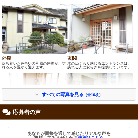
外観
玄関
落ち着いた色合いの和風の建物が、訪
木のぬくもり感じるエントランスは、
れる人を温かく迎えます。
訪れる人に安らぎを提供しています。
すべての写真を見る
（全10枚）
応募者の声
居室
キッチン
温もりある木目調の部屋には必要な備
清潔感のあふれるキッチンは、使いや
あなたが面接を通して感じたリアルな声を
品が揃い、快適な環境です。
すい設計です。日々の料理作業もスム
投稿してみませんか？
詳細はこちら