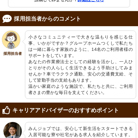
ーズに行えます。
採用担当者からのコメント
小さなコミュニティーで大きな温もりを感じる仕
事、いかがですか？グループホームつくしで私たち
は一緒に暮らす家族のように、14名のご利用者様の
採用担当者
サポートをしています。

リビングダイニング
リビングダイニング
あなたの作業療法士としての経験を活かし、一人ひ
木の温もりあふれるダイニングでは、
様々な壁画が飾られた明るい空間で、
とりがその人らしく生活できるよう手助けしてみま
利用者が穏やかなひと時を過ごしてい
心地よい食事のひと時を。
ます。
せんか？車でラクラク通勤、安心の交通費支給、そ
して皆勤手当の支給もあります。

温かい家庭のような施設で、私たちと共に、ご利用
者さまの豊かな毎日を支えてください。
キャリアアドバイザーのおすすめポイント
みんジョブでは、安心して新生活をスタートできる
廊下
階段
入居可能な寮や社宅がある求人を紹介しています。
手すりが設けられた安心の通路です。
温かみのある木の扉と手すりが特徴的