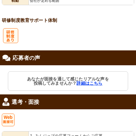
転勤
会社が定める範囲
会保険完備
慮あり
研修制度
教育
サポート体制
研
応募者の声
修制度あり
あなたが面接を通して感じたリアルな声を
投稿してみませんか？
詳細はこちら
選考・面接
Web
1. みんジョブの応募フォームからご応募