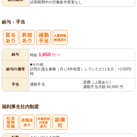
試用期間中の労働条件変更なし
給与・手当
人事評価制度
1,650
給与
時給
円
〜
あり
■その他
給与の備考
訪問介護を兼務（月に4件程度）していただける方：+150円/
時
実費（上限あり）
手当
通勤手当
通勤手当月額 30,000 円
福利厚生
社内制度
社
扶養控除内考