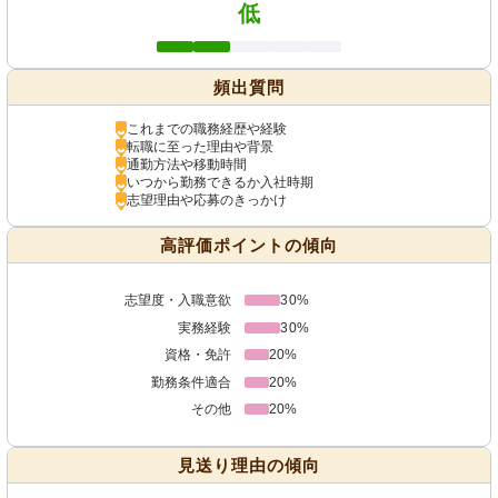
低
頻出質問
これまでの職務経歴や経験
転職に至った理由や背景
通勤方法や移動時間
いつから勤務できるか入社時期
志望理由や応募のきっかけ
高評価ポイントの傾向
志望度・入職意欲
30%
実務経験
30%
資格・免許
20%
勤務条件適合
20%
その他
20%
見送り理由の傾向