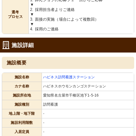
面接可
▼
2. 採用担当者よりご連絡
選考
▼
プロセス
3. 面接の実施（場合によって複数回）
▼
4. 採用のご連絡
施設詳細
施設概要
施設名称
ハピネス訪問看護ステーション
カナ名称
ハピネスホウモンカンゴステーション
施設所在地
愛知県名古屋市千種区池下1-5-16
施設種別
訪問看護
地上階・地下階
-
施設利用階数
-
入居定員
-