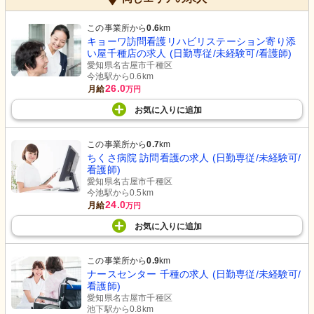
この事業所から
0.6
km
キョーワ訪問看護リハビリステーション寄り添
い屋千種店の求人 (日勤専従/未経験可/看護師)
愛知県名古屋市千種区
今池駅から0.6km
26.0
月給
万円
お気に入り
に
追加
この事業所から
0.7
km
ちくさ病院 訪問看護の求人 (日勤専従/未経験可/
看護師)
愛知県名古屋市千種区
今池駅から0.5km
24.0
月給
万円
お気に入り
に
追加
この事業所から
0.9
km
ナースセンター 千種の求人 (日勤専従/未経験可/
看護師)
愛知県名古屋市千種区
池下駅から0.8km