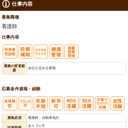
仕事内容
給消化促進
募集職種
看護師
仕事内容
利
バイタルチェ
服薬・投薬管
業務の変更範
会社が定める業務
囲
用者宅訪問
ック
理
応募条件
資格・経験
子育てママパ
資格必須
看護師、自動車免許
パ活躍
あり 3ヵ月
試用期間