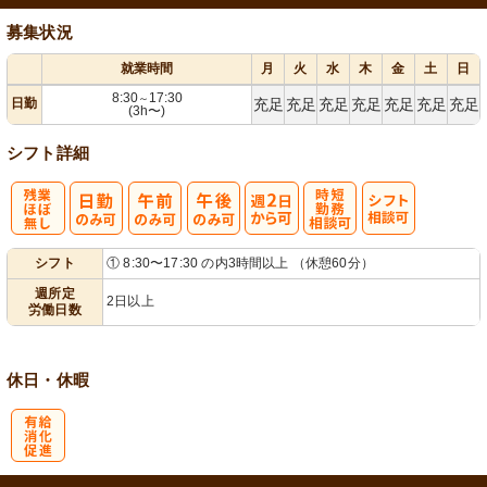
募集状況
就業時間
月
火
水
木
金
土
日
8:30
17:30
～
日勤
充足
充足
充足
充足
充足
充足
充足
(3h〜)
シフト詳細
残
週
時短勤務相談
シ
シフト
① 8:30〜17:30 の内3時間以上 （休憩60分）
業ほぼなし
2日から可
可
フト相談可
週所定
2日以上
労働日数
休日・休暇
有