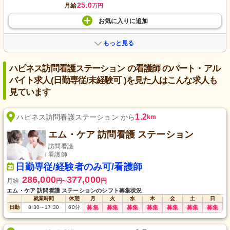
25.0
月給
万円
お気に入り
に
追加
もっと見る
ハピネス訪問看護ステーション の看護師 のパート・アル
バイト求人(日勤専従/未経験可 )を見た人はこんな求人も
見ています
1.2
ハピネス訪問看護ステーション から
km
エム・ケア 訪問看護 ステーション
訪問看護
看護師
日勤専従/経験者のみ可/看護師
286,000
377,000
月給
円
円
〜
エム・ケア 訪問看護 ステーションのシフト募集状況
就業時間
休憩
月
火
水
木
金
土
日
日勤
8:30
～
17:30
60
分
募集
募集
募集
募集
募集
募集
募集