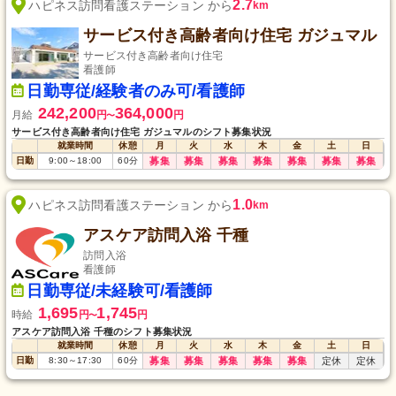
2.7
ハピネス訪問看護ステーション から
km
サービス付き高齢者向け住宅 ガジュマル
サービス付き高齢者向け住宅
看護師
日勤専従/経験者のみ可/看護師
242,200
364,000
月給
円
円
〜
サービス付き高齢者向け住宅 ガジュマルのシフト募集状況
就業時間
休憩
月
火
水
木
金
土
日
日勤
9:00
～
18:00
60
分
募集
募集
募集
募集
募集
募集
募集
1.0
ハピネス訪問看護ステーション から
km
アスケア訪問入浴 千種
訪問入浴
看護師
日勤専従/未経験可/看護師
1,695
1,745
時給
円
円
〜
アスケア訪問入浴 千種のシフト募集状況
就業時間
休憩
月
火
水
木
金
土
日
日勤
8:30
～
17:30
60
分
募集
募集
募集
募集
募集
定休
定休