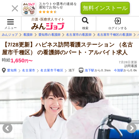
スカウトや選考の連絡を
無料インストール
通知でお知らせ
介護･医療求人サイト
メニュー
検索
ログインする
みんジョブ
看護師
愛知県の看護師
名古屋市の看護師
名古屋市千種区の看護師
【7/28更新】ハピネス訪問看護ステーション （名古
屋市千種区）
の看護師のパート・アルバイト求人
時給
1,650
〜
円
7月28日更新
訪問看護
愛知県
名古屋市
名古屋市千種区
池下
池下駅
から0.3km
今池駅
から0.6k