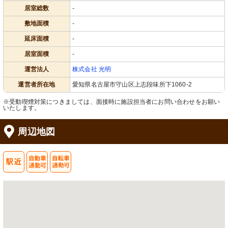
居室総数
-
敷地面積
-
延床面積
-
居室面積
-
運営法人
株式会社 光明
運営者所在地
愛知県名古屋市守山区上志段味所下1060-2
※受動喫煙対策につきましては、面接時に施設担当者にお問い合わせをお願い
いたします。
周辺地図