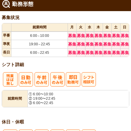
勤務形態
募集状況
就業時間
月
火
水
木
金
土
日
早番
募集
募集
募集
募集
募集
募集
募集
6:00
10:00
～
準夜
募集
募集
募集
募集
募集
募集
募集
19:00
22:45
～
長日
募集
募集
募集
募集
募集
募集
募集
6:00
22:45
～
シフト詳細
残
シ
① 6:00〜10:00
就業時間
② 19:00〜22:45
業ほぼなし
フト相談可
③ 6:00〜22:45
休日・休暇