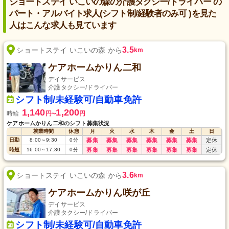
ショートステイ いこいの森の介護タクシー/ドライバー の
パート・アルバイト求人(シフト制/経験者のみ可 )を見た
人はこんな求人も見ています
3.5
ショートステイ いこいの森 から
km
ケアホームかりん二和
デイサービス
介護タクシー/ドライバー
シフト制/未経験可/自動車免許
1,140
1,200
時給
円
円
〜
ケアホームかりん二和のシフト募集状況
就業時間
休憩
月
火
水
木
金
土
日
日勤
8:00
～
9:30
0
分
募集
募集
募集
募集
募集
募集
定休
時短
16:00
～
17:30
0
分
募集
募集
募集
募集
募集
募集
定休
3.6
ショートステイ いこいの森 から
km
ケアホームかりん咲が丘
デイサービス
介護タクシー/ドライバー
シフト制/未経験可/自動車免許