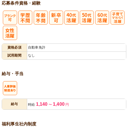
応募条件
資格・経験
子育てママパ
パ活躍
資格必須
自動車免許
試用期間
なし
給与・手当
人事評価制度
1,140
1,400
給与
時給
〜
円
あり
福利厚生
社内制度