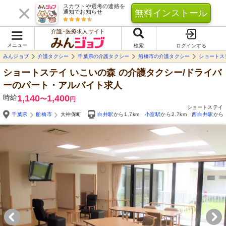
スカウトや選考の連絡を
無料インストール
通知でお知らせ
介護･医療求人サイト
メニュー
検索
ログインする
みんジョブ
介護タクシー
千葉県の介護タクシー
船橋市の介護タクシー
ショートス
ショートステイ いこいの森
の介護タクシー/ドライバ
ーのパート・アルバイト求人
時給
1,140
1,400
〜
円
ショートステイ
千葉県
船橋市
大神保町
白井駅
から1.7km
小室駅
から2.7km
西白井駅
から2