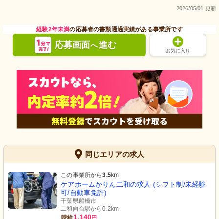
2026/05/01 更新
経験2年未満
の応募者の書類通過実績がある事業所です
応募画面
進む
へ
お気に入り
同じエリアの求人
この事業所から
3.5
km
ケアホームかりん二和の求人 (シフト制/未経験
可/自動車免許)
千葉県船橋市
二和向台駅から0.2km
1,140
時給
円