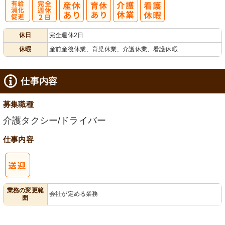
有
完
休日
完全週休2日
給消化促進
全週休2日
休暇
産前産後休業、育児休業、介護休業、看護休暇
仕事内容
募集職種
介護タクシー/ドライバー
仕事内容
業務の変更範
会社が定める業務
囲