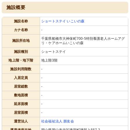
施設概要
施設名称
ショートステイ いこいの森
カナ名称
-
千葉県船橋市大神保町700-5特別養護老人ホームアグ
施設所在地
リ・ケアホームいこいの森
施設種別
ショートステイ
地上階・地下階
地上階3階
施設利用階数
-
入居定員
-
居室総数
-
敷地面積
-
延床面積
-
居室面積
-
運営法人
社会福祉法人 朋友会