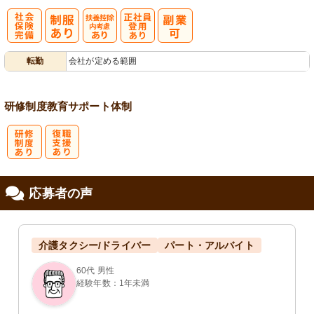
社
扶養控除内考
正社員登用あ
転勤
会社が定める範囲
会保険完備
慮あり
り
研修制度
教育
サポート体制
研
復
応募者の声
修制度あり
職支援あり
介護タクシー/ドライバー
パート・アルバイト
60代 男性
経験年数：1年未満