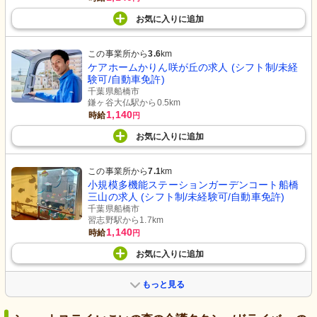
お気に入り
に
追加
この事業所から
3.6
km
ケアホームかりん咲が丘の求人 (シフト制/未経
験可/自動車免許)
千葉県船橋市
鎌ヶ谷大仏駅から0.5km
1,140
時給
円
お気に入り
に
追加
この事業所から
7.1
km
小規模多機能ステーションガーデンコート船橋
三山の求人 (シフト制/未経験可/自動車免許)
千葉県船橋市
習志野駅から1.7km
1,140
時給
円
お気に入り
に
追加
もっと見る