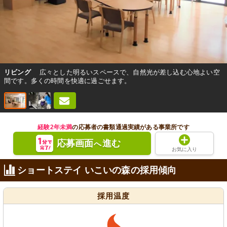
リビング
広々とした明るいスペースで、自然光が差し込む心地よい空
間です。多くの時間を快適に過ごせます。
経験2年未満
の応募者の書類通過実績がある事業所です
応募画面
進む
へ
お気に入り
ショートステイ いこいの森の採用傾向
採用温度