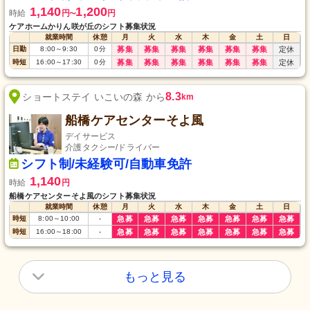
1,140
1,200
時給
円
円
〜
ケアホームかりん咲が丘のシフト募集状況
就業時間
休憩
月
火
水
木
金
土
日
日勤
8:00
～
9:30
0
分
募集
募集
募集
募集
募集
募集
定休
時短
16:00
～
17:30
0
分
募集
募集
募集
募集
募集
募集
定休
8.3
ショートステイ いこいの森 から
km
船橋ケアセンターそよ風
デイサービス
介護タクシー/ドライバー
シフト制/未経験可/自動車免許
1,140
時給
円
船橋ケアセンターそよ風のシフト募集状況
就業時間
休憩
月
火
水
木
金
土
日
時短
8:00
～
10:00
-
急募
急募
急募
急募
急募
急募
急募
時短
16:00
～
18:00
-
急募
急募
急募
急募
急募
急募
急募
もっと見る