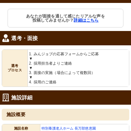
あなたが面接を通して感じたリアルな声を
投稿してみませんか？
詳細はこちら
選考・面接
1. みんジョブの応募フォームからご応募
▼
2. 採用担当者よりご連絡
選考
▼
プロセス
3. 面接の実施（場合によって複数回）
▼
4. 採用のご連絡
施設詳細
施設概要
施設名称
特別養護老人ホーム 長万部慈恵園