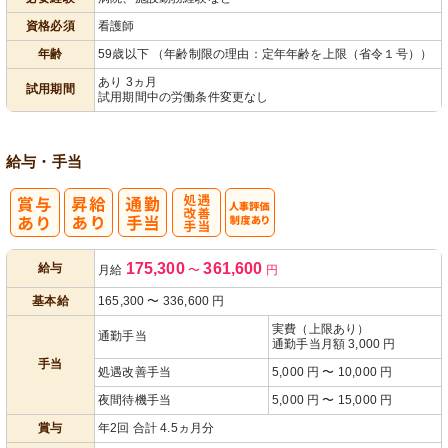
パ活躍
資格必須
看護師
年齢
59歳以下 （年齢制限の理由：定年年齢を上限（省令１号））
あり 3ヵ月
試用期間
試用期間中の労働条件変更なし
給与・手当
処
人事評価制度
175,300
361,600
給与
月給
〜
円
遇改善手当
あり
基本給
165,300
〜
336,600
円
実費（上限あり）
通勤手当
通勤手当月額 3,000 円
手当
処遇改善手当
5,000 円 〜 10,000 円
夜間待機手当
5,000 円 〜 15,000 円
賞与
年2回 合計 4.5ヵ月分