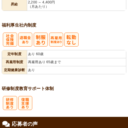
2,200 ～ 4,400円
昇給
（月あたり）
福利厚生
社内制度
社
再雇用制度あ
定年制度
あり 60歳
会保険完備
り
再雇用制度
再雇用あり 65歳まで
定期健康診断
あり
研修制度
教育
サポート体制
研
復
応募者の声
修制度あり
職支援あり