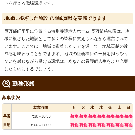
トを行える職場環境です。
地域に根ざした施設で地域貢献を実感できます
長万部町平里に位置する特別養護老人ホーム 長万部慈恵園は、地
域に根ざした施設として多くの皆様に支えられながら運営されて
います。ここでは、地域に密着したケアを通して、地域貢献の達
成感を味わうことができます。地域の社会福祉の一翼を担うやり
がいを感じながら働ける環境は、あなたの看護師人生をより充実
したものにするでしょう。
勤務形態
募集状況
就業時間
月
火
水
木
金
土
日
早番
募集
募集
募集
募集
募集
募集
募集
7:30
16:30
～
日勤
募集
募集
募集
募集
募集
募集
募集
8:00
17:00
～