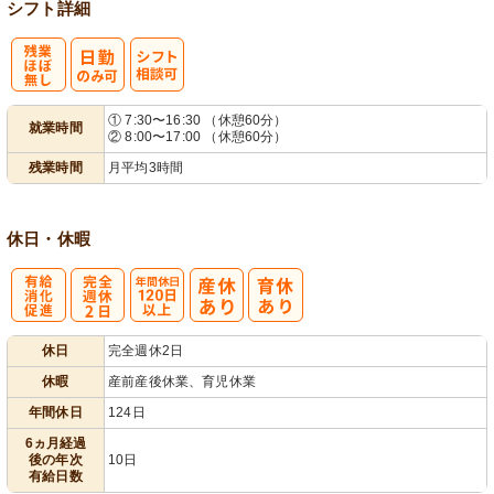
シフト詳細
残
シ
① 7:30〜16:30 （休憩60分）
就業時間
② 8:00〜17:00 （休憩60分）
業ほぼなし
フト相談可
残業時間
月平均3時間
休日・休暇
有
完
年間休日
休日
完全週休2日
給消化促進
全週休2日
120日以上
休暇
産前産後休業、育児休業
年間休日
124日
6ヵ月経過
後の年次
10日
有給日数