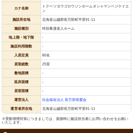
トクベツヨウゴロウジンホームオシャマンベジケイエ
カナ名称
ン
施設所在地
北海道山越郡長万部町平里91-11
施設種別
特別養護老人ホーム
地上階・地下階
-
施設利用階数
-
入居定員
80名
居室総数
25室
敷地面積
-
延床面積
-
居室面積
-
運営法人
社会福祉法人 長万部長愛会
運営者所在地
北海道山越郡長万部町平里91-11
※受動喫煙対策につきましては、面接時に施設担当者にお問い合わせをお願い
いたします。