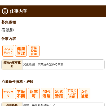
仕事内容
募集職種
看護師
仕事内容
バイタルチェ
服薬・投薬管
業務の変更範
変更範囲：事業所の定める業務
囲
ック
理
応募条件
資格・経験
子育てママパ
必要経験
病院、施設勤務経験など