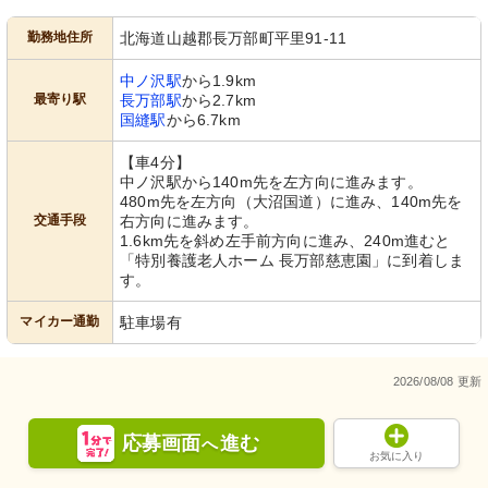
勤務地住所
北海道山越郡長万部町平里91-11
中ノ沢駅
から1.9km
最寄り駅
長万部駅
から2.7km
国縫駅
から6.7km
【車4分】
中ノ沢駅から140m先を左方向に進みます。
480m先を左方向（大沼国道）に進み、140m先を
交通手段
右方向に進みます。
1.6km先を斜め左手前方向に進み、240m進むと
「特別養護老人ホーム 長万部慈恵園」に到着しま
す。
マイカー通勤
駐車場有
2026/08/08 更新
応募画面
進む
へ
お気に入り