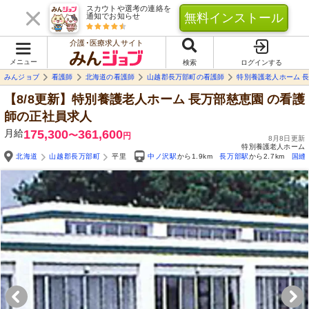
スカウトや選考の連絡を
無料インストール
通知でお知らせ
介護･医療求人サイト
メニュー
検索
ログインする
みんジョブ
看護師
北海道の看護師
山越郡長万部町の看護師
特別養護老人ホーム 
【8/8更新】特別養護老人ホーム 長万部慈恵園
の看護
師の正社員求人
月給
175,300
361,600
〜
円
8月8日更新
特別養護老人ホーム
北海道
山越郡長万部町
平里
中ノ沢駅
から1.9km
長万部駅
から2.7km
国縫