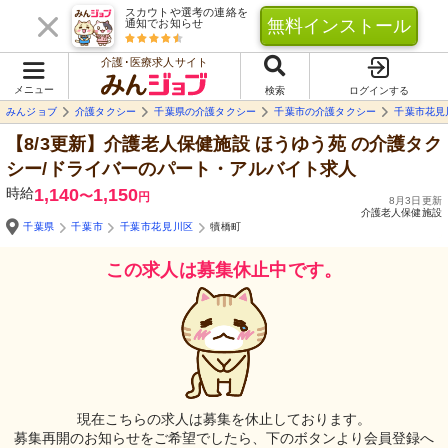
スカウトや選考の連絡を
無料インストール
通知でお知らせ
介護･医療求人サイト
メニュー
検索
ログインする
みんジョブ
介護タクシー
千葉県の介護タクシー
千葉市の介護タクシー
千葉市花見
【8/3更新】介護老人保健施設 ほうゆう苑
の介護タク
シー/ドライバーのパート・アルバイト求人
時給
1,140
1,150
〜
円
8月3日更新
介護老人保健施設
千葉県
千葉市
千葉市花見川区
犢橋町
この求人は募集休止中です。
現在こちらの求人は募集を休止しております。
募集再開のお知らせをご希望でしたら、下のボタンより会員登録へ