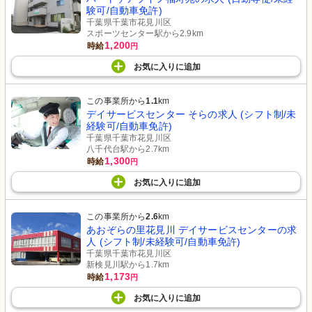
験可/自動車免許)
千葉県千葉市花見川区
スポーツセンター駅から2.9km
1,200
時給
円
お気に入り
に
追加
この事業所から
1.1
km
デイサービスセンター そらの求人 (シフト制/未
経験可/自動車免許)
千葉県千葉市花見川区
八千代台駅から2.7km
1,300
時給
円
お気に入り
に
追加
この事業所から
2.6
km
あおぞらの里花見川 デイサービスセンターの求
人 (シフト制/未経験可/自動車免許)
千葉県千葉市花見川区
新検見川駅から1.7km
1,173
時給
円
お気に入り
に
追加