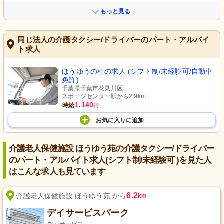
もっと見る
同じ法人の介護タクシー/ドライバーのパート・アルバイ
ト求人
ほうゆうの杜の求人 (シフト制/未経験可/自動車
免許)
千葉県千葉市花見川区
スポーツセンター駅から2.9km
1,140
時給
円
お気に入り
に
追加
介護老人保健施設 ほうゆう苑の介護タクシー/ドライバー
のパート・アルバイト求人(シフト制/未経験可 )を見た人
はこんな求人も見ています
6.2
介護老人保健施設 ほうゆう苑 から
km
デイサービスパーク