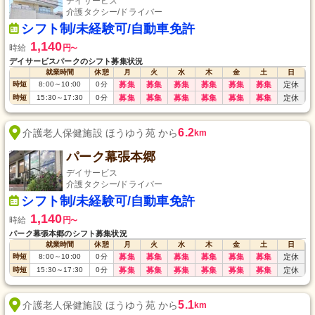
デイサービス
介護タクシー/ドライバー
シフト制/未経験可/自動車免許
1,140
時給
円
〜
デイサービスパークのシフト募集状況
就業時間
休憩
月
火
水
木
金
土
日
時短
8:00
～
10:00
0
分
募集
募集
募集
募集
募集
募集
定休
時短
15:30
～
17:30
0
分
募集
募集
募集
募集
募集
募集
定休
6.2
介護老人保健施設 ほうゆう苑 から
km
パーク幕張本郷
デイサービス
介護タクシー/ドライバー
シフト制/未経験可/自動車免許
1,140
時給
円
〜
パーク幕張本郷のシフト募集状況
就業時間
休憩
月
火
水
木
金
土
日
時短
8:00
～
10:00
0
分
募集
募集
募集
募集
募集
募集
定休
時短
15:30
～
17:30
0
分
募集
募集
募集
募集
募集
募集
定休
5.1
介護老人保健施設 ほうゆう苑 から
km