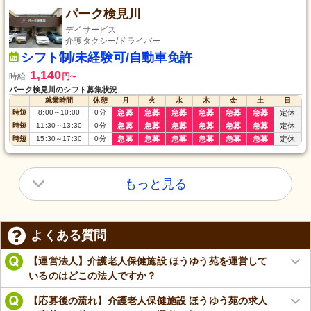
パーク検見川
デイサービス
介護タクシー/ドライバー
シフト制/未経験可/自動車免許
1,140
時給
円
〜
パーク検見川のシフト募集状況
就業時間
休憩
月
火
水
木
金
土
日
時短
8:00
～
10:00
0
分
急募
急募
急募
急募
急募
急募
定休
時短
11:30
～
13:30
0
分
急募
急募
急募
急募
急募
急募
定休
時短
15:30
～
17:30
0
分
急募
急募
急募
急募
急募
急募
定休
もっと見る
よくある質問
【運営法人】介護老人保健施設 ほうゆう苑を運営して
いるのはどこの法人ですか？
【応募後の流れ】介護老人保健施設 ほうゆう苑の求人