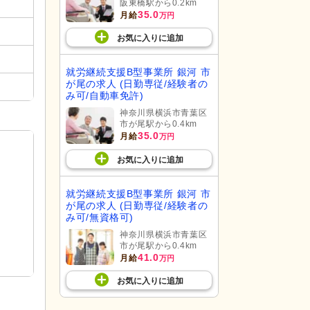
阪東橋駅から0.2km
35.0
月給
万円
お気に入り
に
追加
就労継続支援B型事業所 銀河 市
が尾の求人 (日勤専従/経験者の
み可/自動車免許)
神奈川県横浜市青葉区
市が尾駅から0.4km
35.0
月給
万円
お気に入り
に
追加
就労継続支援B型事業所 銀河 市
が尾の求人 (日勤専従/経験者の
み可/無資格可)
神奈川県横浜市青葉区
市が尾駅から0.4km
41.0
月給
万円
お気に入り
に
追加