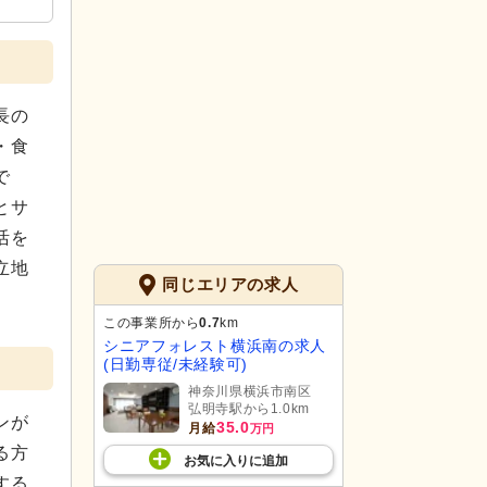
長の
・食
で
とサ
活を
立地
同じエリアの求人
この事業所から
0.7
km
シニアフォレスト横浜南の求人
(日勤専従/未経験可)
神奈川県横浜市南区
弘明寺駅から1.0km
ンが
35.0
月給
万円
る方
お気に入り
に
追加
する