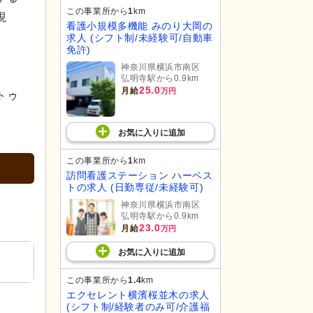
この事業所から
1
km
現
看護小規模多機能 みのり大岡の
求人 (シフト制/未経験可/自動車
免許)
神奈川県横浜市南区
弘明寺駅から0.9km
25.0
月給
万円
トゥ
お気に入り
に
追加
この事業所から
1
km
訪問看護ステーション ハーベス
トの求人 (日勤専従/未経験可)
神奈川県横浜市南区
弘明寺駅から0.9km
23.0
月給
万円
お気に入り
に
追加
この事業所から
1.4
km
エクセレント横濱桜並木の求人
(シフト制/経験者のみ可/介護福