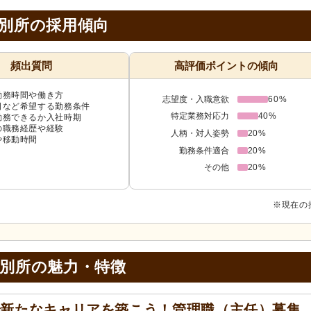
 別所の採用傾向
頻出質問
高評価ポイントの傾向
勤務時間や働き方
志望度・入職意欲
60%
日など希望する勤務条件
特定業務対応力
40%
勤務できるか入社時期
の職務経歴や経験
人柄・対人姿勢
20%
や移動時間
勤務条件適合
20%
その他
20%
※現在の
 別所の
魅力・特徴
で新たなキャリアを築こう！管理職（主任）募集