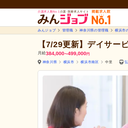
介護求人数No.1
介護･医療求人サイト
みんジョブ
管理職
神奈川県の管理職
横浜市
【7/29更新】デイサー
月給
384,000
499,000
〜
円
神奈川県
横浜市
横浜市南区
中里