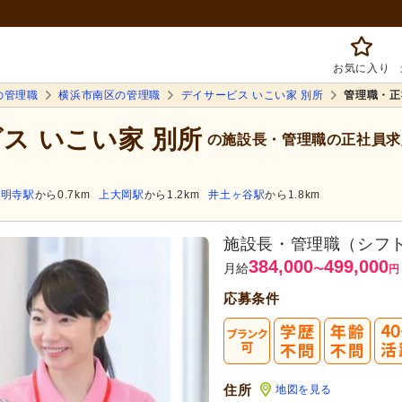
お気に入り
の管理職
横浜市南区の管理職
デイサービス いこい家 別所
管理職・正
ビス いこい家 別所
の施設長・管理職の正社員求
弘明寺駅
から0.7km
上大岡駅
から1.2km
井土ヶ谷駅
から1.8km
施設長・管理職（シフト
384,000
499,000
月給
〜
円
応募条件
住所
地図を見る