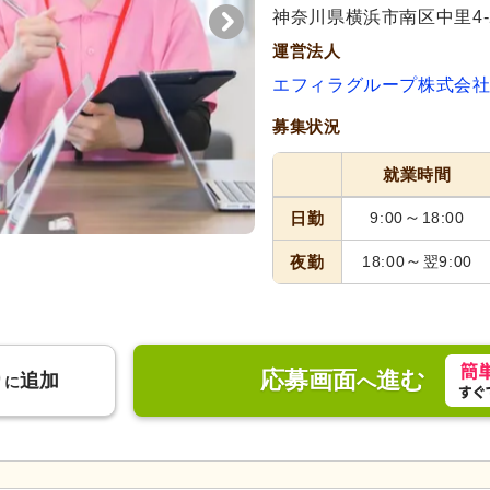
代活躍
神奈川県横浜市南区中里4-2
運営法人
エフィラグループ株式会
募集状況
就業時間
～
日勤
9:00
18:00
～
夜勤
18:00
翌9:00
応募画面
進む
り
追加
へ
に