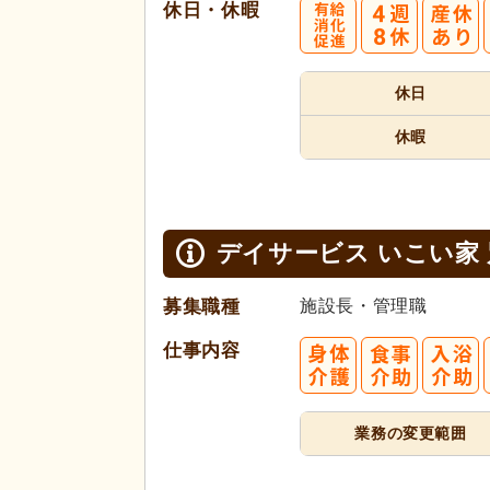
休日・休暇
4
休日
週8休
休暇
デイサービス いこい家
募集職種
施設長・管理職
仕事内容
業務の変更範囲