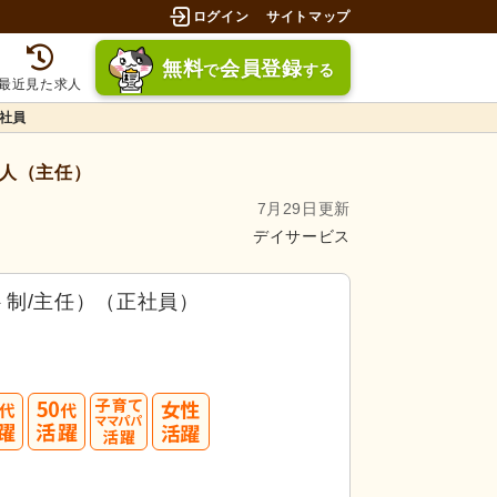
ログイン
サイトマップ
無料
会員登録
で
する
最近見た求人
社員
人（主任）
7月29日更新
デイサービス
制/主任）（正社員）
40
50