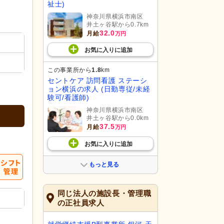
祉士)
神奈川県横浜市南区
井土ヶ谷駅から0.7km
32.0
月給
万円
お気に入り
に
追加
この事業所から
1.8
km
セントケア 訪問看護 ステーシ
ョン横浜の求人 (日勤専従/未経
験可/看護師)
神奈川県横浜市南区
井土ヶ谷駅から0.0km
37.5
月給
万円
お気に入り
に
追加
もっと見る
同じ法人の施設長・管理職
の正社員求人