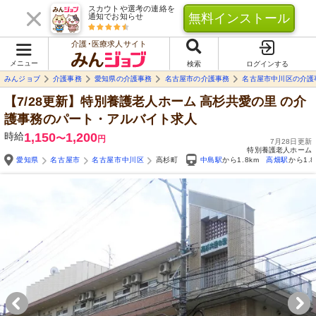
スカウトや選考の連絡を
無料インストール
通知でお知らせ
介護･医療求人サイト
メニュー
検索
ログインする
みんジョブ
介護事務
愛知県の介護事務
名古屋市の介護事務
名古屋市中川区の介護
【7/28更新】特別養護老人ホーム 高杉共愛の里
の介
護事務のパート・アルバイト求人
時給
1,150
1,200
〜
円
7月28日更新
特別養護老人ホーム
愛知県
名古屋市
名古屋市中川区
高杉町
中島駅
から1.8km
高畑駅
から1.8