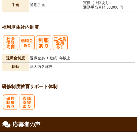
実費（上限あり）
手当
通勤手当
通勤手当月額 50,000 円
福利厚生
社内制度
社
正社員登用あ
退職金制度
退職金あり 勤続1年以上
会保険完備
り
転勤
法人内各施設
研修制度
教育
サポート体制
研
復
応募者の声
修制度あり
職支援あり