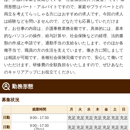
用形態はパート・アルバイトですので、家庭やプライベートとの
両立を考えてらっしゃる方にはおすすめの求人です。今回の求人
は経験などを問いませんので、どなたでも応募していただけま
す。お仕事の内容は、介護事務業務全般です。具体的には、基本
的なパソコンの操作、給与計算や、社会保険などの経理、法的書
類の作成と申請です。通勤手当の支給をいたします。そのほか各
種手当で、職員の方の生活を支えています。働き方に関しまして
は相談が可能です。各種社会保険完備ですので、安心して働いて
いただけます。研修費の全額負担をいたしますので、ぜひあなた
のキャリアアップにお役立てください。
勤務形態
募集状況
就業時間
月
火
水
木
金
土
日
日勤
充足
充足
充足
充足
充足
充足
充足
9:00
17:30
～
9:00
17:30
～
日勤
充足
充足
充足
充足
充足
充足
充足
(7h〜)