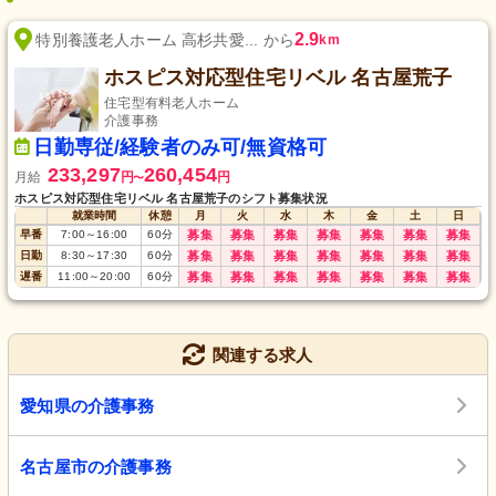
2.9
特別養護老人ホーム 高杉共愛... から
km
ホスピス対応型住宅リベル 名古屋荒子
住宅型有料老人ホーム
介護事務
日勤専従/経験者のみ可/無資格可
233,297
260,454
月給
円
円
〜
ホスピス対応型住宅リベル 名古屋荒子のシフト募集状況
就業時間
休憩
月
火
水
木
金
土
日
早番
7:00
～
16:00
60
分
募集
募集
募集
募集
募集
募集
募集
日勤
8:30
～
17:30
60
分
募集
募集
募集
募集
募集
募集
募集
遅番
11:00
～
20:00
60
分
募集
募集
募集
募集
募集
募集
募集
関連する求人
愛知県の介護事務
名古屋市の介護事務