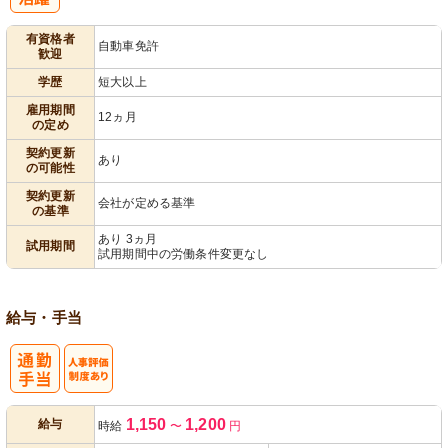
パ活躍
有資格者
自動車免許
歓迎
学歴
短大以上
雇用期間
12ヵ月
の定め
契約更新
あり
の可能性
契約更新
会社が定める基準
の基準
あり 3ヵ月
試用期間
試用期間中の労働条件変更なし
給与・手当
人事評価制度
1,150
1,200
給与
時給
〜
円
あり