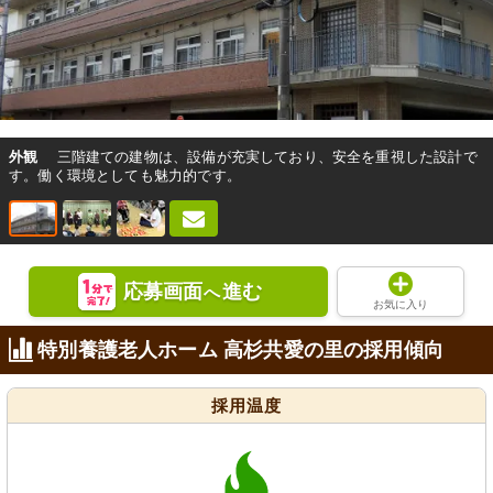
外観
三階建ての建物は、設備が充実しており、安全を重視した設計で
す。働く環境としても魅力的です。
応募画面
進む
へ
お気に入り
特別養護老人ホーム 高杉共愛の里の採用傾向
採用温度