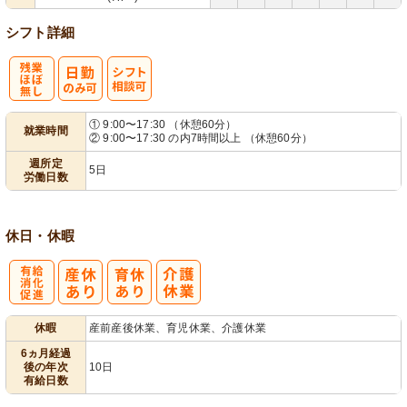
シフト詳細
残
シ
① 9:00〜17:30 （休憩60分）
就業時間
② 9:00〜17:30 の内7時間以上 （休憩60分）
業ほぼなし
フト相談可
週所定
5日
労働日数
休日・休暇
有
休暇
産前産後休業、育児休業、介護休業
給消化促進
6ヵ月経過
後の年次
10日
有給日数