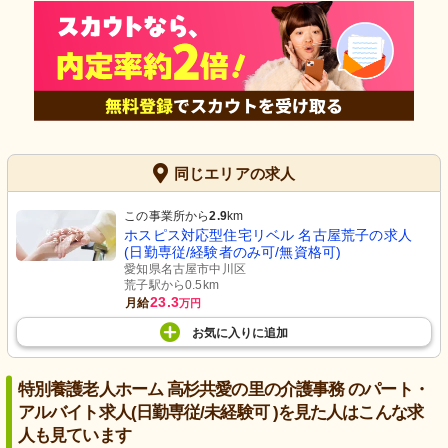
同じエリアの求人
この事業所から
2.9
km
ホスピス対応型住宅リベル 名古屋荒子の求人
(日勤専従/経験者のみ可/無資格可)
愛知県名古屋市中川区
荒子駅から0.5km
23.3
月給
万円
お気に入り
に
追加
特別養護老人ホーム 高杉共愛の里の介護事務 のパート・
アルバイト求人(日勤専従/未経験可 )を見た人はこんな求
人も見ています