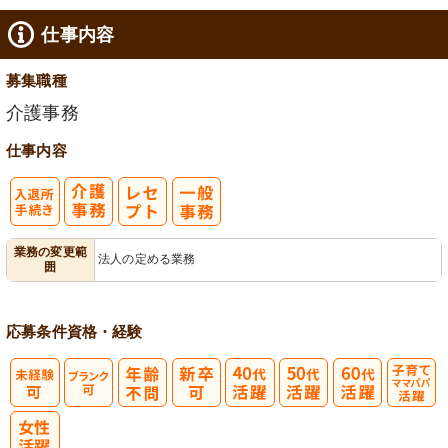
仕事内容
募集職種
介護事務
仕事内容
入
業務の変更範
法人の定める業務
囲
退所手続き
応募条件
資格・経験
子育てママパ