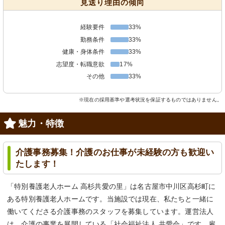
見送り理由の傾向
経験要件
33%
勤務条件
33%
健康・身体条件
33%
志望度・転職意欲
17%
その他
33%
※現在の採用基準や選考状況を保証するものではありません。
魅力・特徴
介護事務募集！介護のお仕事が未経験の方も歓迎い
たします！
「特別養護老人ホーム 高杉共愛の里」は名古屋市中川区高杉町に
ある特別養護老人ホームです。当施設では現在、私たちと一緒に
働いてくださる介護事務のスタッフを募集しています。運営法人
は、介護の事業を展開している「社会福祉法人 共愛会」です。雇