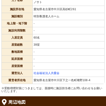
カナ名称
ノサト
施設所在地
愛知県名古屋市中川区高杉町261
施設種別
特別養護老人ホーム
地上階・地下階
-
施設利用階数
-
入居定員
60名
居室総数
39室
敷地面積
-
延床面積
-
居室面積
-
運営法人
社会福祉法人共愛会
運営者所在地
愛知県名古屋市中川区下之一色町権野108-4
※受動喫煙対策につきましては、面接時に施設担当者にお問い合わせをお願い
いたします。
周辺地図