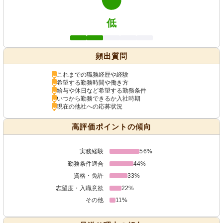
低
頻出質問
これまでの職務経歴や経験
希望する勤務時間や働き方
給与や休日など希望する勤務条件
いつから勤務できるか入社時期
現在の他社への応募状況
高評価ポイントの傾向
実務経験
56%
勤務条件適合
44%
資格・免許
33%
志望度・入職意欲
22%
その他
11%