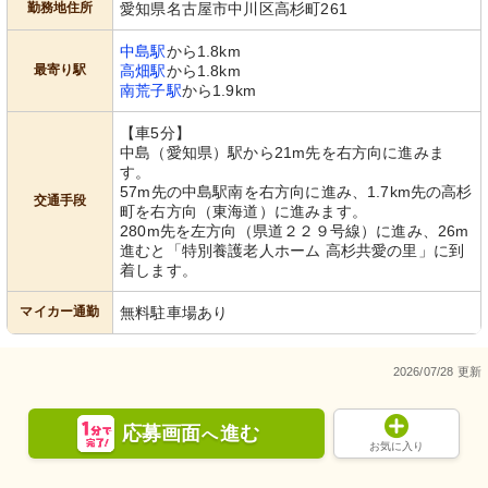
勤務地住所
愛知県名古屋市中川区高杉町261
中島駅
から1.8km
最寄り駅
高畑駅
から1.8km
南荒子駅
から1.9km
【車5分】
中島（愛知県）駅から21m先を右方向に進みま
す。
57m先の中島駅南を右方向に進み、1.7km先の高杉
交通手段
町を右方向（東海道）に進みます。
280m先を左方向（県道２２９号線）に進み、26m
進むと「特別養護老人ホーム 高杉共愛の里」に到
着します。
マイカー通勤
無料駐車場あり
2026/07/28 更新
応募画面
進む
へ
お気に入り