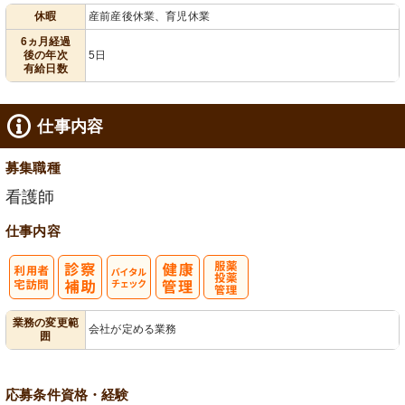
休暇
産前産後休業、育児休業
給消化促進
6ヵ月経過
後の年次
5日
有給日数
仕事内容
募集職種
看護師
仕事内容
利
バイタルチェ
服薬・投薬管
業務の変更範
会社が定める業務
囲
用者宅訪問
ック
理
応募条件
資格・経験