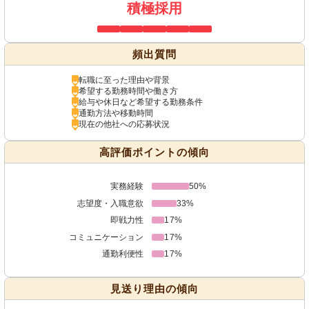
積極採用
頻出質問
転職に至った理由や背景
希望する勤務時間や働き方
給与や休日など希望する勤務条件
通勤方法や移動時間
現在の他社への応募状況
高評価ポイントの傾向
実務経験
50%
志望度・入職意欲
33%
即戦力性
17%
コミュニケーション
17%
通勤利便性
17%
見送り理由の傾向