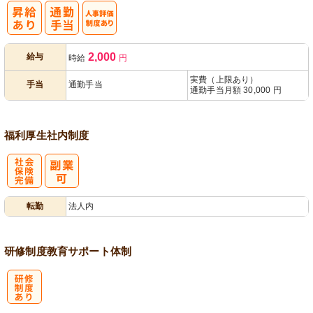
人事評価制度
2,000
給与
時給
円
あり
実費（上限あり）
手当
通勤手当
通勤手当月額 30,000 円
福利厚生
社内制度
社
転勤
法人内
会保険完備
研修制度
教育
サポート体制
研