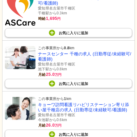
可/看護師)
愛知県名古屋市千種区
千種駅から0.3km
1,695
時給
円
お気に入り
に
追加
この事業所から
0.8
km
ナースセンター 千種の求人 (日勤専従/未経験可/
看護師)
愛知県名古屋市千種区
池下駅から0.8km
25.0
月給
万円
お気に入り
に
追加
この事業所から
1
km
キョーワ訪問看護リハビリステーション寄り添
い屋千種店の求人 (日勤専従/未経験可/看護師)
愛知県名古屋市千種区
今池駅から0.6km
26.0
月給
万円
お気に入り
に
追加