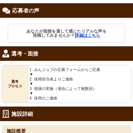
応募者の声
修制度あり
あなたが面接を通して感じたリアルな声を
投稿してみませんか？
詳細はこちら
選考・面接
1. みんジョブの応募フォームからご応募
▼
2. 採用担当者よりご連絡
選考
▼
プロセス
3. 面接の実施（場合によって複数回）
▼
4. 採用のご連絡
施設詳細
施設概要