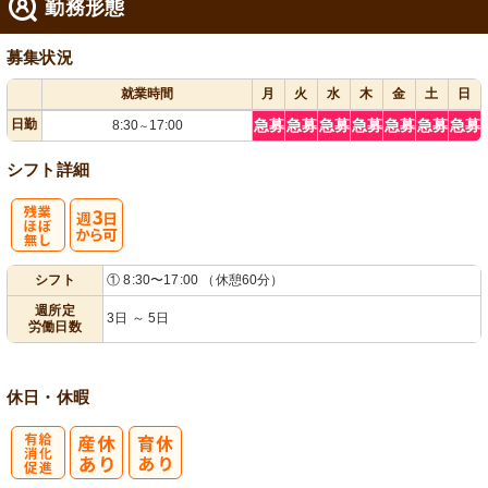
勤務形態
募集状況
就業時間
月
火
水
木
金
土
日
日勤
急募
急募
急募
急募
急募
急募
急募
8:30
17:00
～
シフト詳細
残
週
シフト
① 8:30〜17:00 （休憩60分）
業ほぼなし
3日から可
週所定
3日 ～ 5日
労働日数
休日・休暇
有