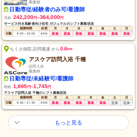
看護師
日勤専従/経験者のみ可/看護師
242,200
364,000
月給
円
円
〜
サービス付き高齢者向け住宅 ガジュマルのシフト募集状況
就業時間
休憩
月
火
水
木
金
土
日
日勤
9:00
～
18:00
60
分
募集
募集
募集
募集
募集
募集
募集
0.6
ちくさ病院 訪問看護 から
km
アスケア訪問入浴 千種
訪問入浴
看護師
日勤専従/未経験可/看護師
1,695
1,745
時給
円
円
〜
アスケア訪問入浴 千種のシフト募集状況
就業時間
休憩
月
火
水
木
金
土
日
日勤
8:30
～
17:30
60
分
募集
募集
募集
募集
募集
定休
定休
もっと見る