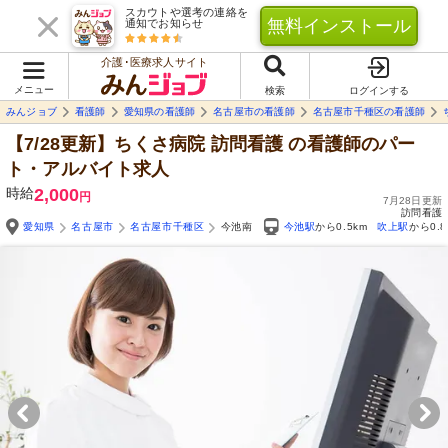
スカウトや選考の連絡を
無料インストール
通知でお知らせ
介護･医療求人サイト
メニュー
検索
ログインする
みんジョブ
看護師
愛知県の看護師
名古屋市の看護師
名古屋市千種区の看護師
【7/28更新】ちくさ病院 訪問看護
の看護師のパー
ト・アルバイト求人
時給
2,000
円
7月28日更新
訪問看護
愛知県
名古屋市
名古屋市千種区
今池南
今池駅
から0.5km
吹上駅
から0.8