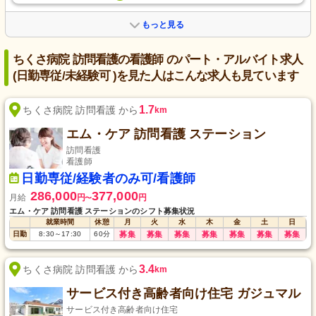
もっと見る
ちくさ病院 訪問看護の看護師 のパート・アルバイト求人
(日勤専従/未経験可 )を見た人はこんな求人も見ています
1.7
ちくさ病院 訪問看護 から
km
エム・ケア 訪問看護 ステーション
訪問看護
看護師
日勤専従/経験者のみ可/看護師
286,000
377,000
月給
円
円
〜
エム・ケア 訪問看護 ステーションのシフト募集状況
就業時間
休憩
月
火
水
木
金
土
日
日勤
8:30
～
17:30
60
分
募集
募集
募集
募集
募集
募集
募集
3.4
ちくさ病院 訪問看護 から
km
サービス付き高齢者向け住宅 ガジュマル
サービス付き高齢者向け住宅