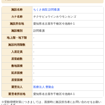
施設名称
ちくさ病院 訪問看護
カナ名称
チクサビョウインホウモンカンゴ
施設所在地
愛知県名古屋市千種区今池南4-1
施設種別
訪問看護
地上階・地下階
-
施設利用階数
-
入居定員
-
居室総数
-
敷地面積
-
延床面積
-
居室面積
-
運営法人
医療法人 豊隆会
運営者所在地
愛知県名古屋市千種区今池南4-1
※受動喫煙対策につきましては、面接時に施設担当者にお問い合わせをお願い
いたします。