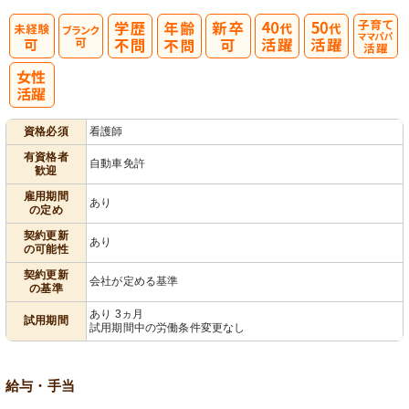
子育てママパ
パ活躍
資格必須
看護師
有資格者
自動車免許
歓迎
雇用期間
あり
の定め
契約更新
あり
の可能性
契約更新
会社が定める基準
の基準
あり 3ヵ月
試用期間
試用期間中の労働条件変更なし
給与・手当