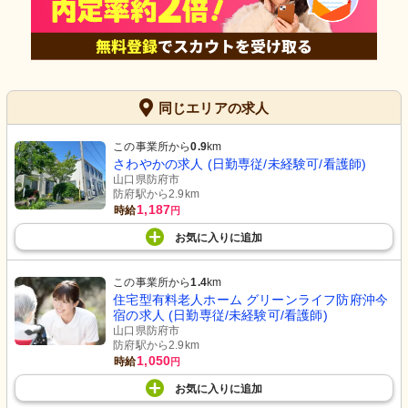
同じエリアの求人
この事業所から
0.9
km
さわやかの求人 (日勤専従/未経験可/看護師)
山口県防府市
防府駅から2.9km
1,187
時給
円
お気に入り
に
追加
この事業所から
1.4
km
住宅型有料老人ホーム グリーンライフ防府沖今
宿の求人 (日勤専従/未経験可/看護師)
山口県防府市
防府駅から2.9km
1,050
時給
円
お気に入り
に
追加