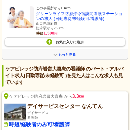
この事業所から
1.4
km
グリーンライフ防府沖今宿訪問看護ステーショ
ンの求人 (日勤専従/未経験可/看護師)
山口県防府市
防府駅から2.9km
1,300
時給
円
お気に入り
に
追加
もっと見る
ケアビレッジ防府岩畠大喜庵の看護師 のパート・アルバ
イト求人(日勤専従/未経験可 )を見た人はこんな求人も見
ています
3.3
ケアビレッジ防府岩畠大喜庵 から
km
デイサービスセンター なんてん
デイサービス
看護師
時短/経験者のみ可/看護師