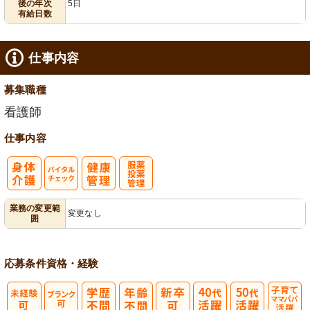
後の年次
5日
有給日数
仕事内容
募集職種
看護師
仕事内容
バイタルチェ
服薬・投薬管
業務の変更範
変更なし
囲
ック
理
応募条件
資格・経験