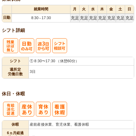
就業時間
月
火
水
木
金
土
日
日勤
充足
充足
充足
充足
充足
充足
充足
8:30
17:30
～
シフト詳細
残
週
シ
シフト
① 8:30〜17:30 （休憩60分）
業ほぼなし
3日から可
フト相談可
週所定
3日
労働日数
休日・休暇
有
休暇
産前産後休業、育児休業、看護休暇
給消化促進
6ヵ月経過