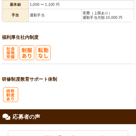
基本給
1,000
〜
1,100
円
実費（上限あり）
手当
通勤手当
通勤手当月額 10,000 円
福利厚生
社内制度
社
会保険完備
研修制度
教育
サポート体制
研
応募者の声
修制度あり