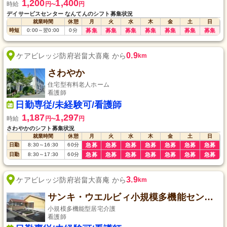
1,200
1,400
時給
円
円
〜
デイサービスセンター なんてんのシフト募集状況
就業時間
休憩
月
火
水
木
金
土
日
時短
0:00
～
翌0:00
0
分
募集
募集
募集
募集
募集
募集
募集
0.9
ケアビレッジ防府岩畠大喜庵 から
km
さわやか
住宅型有料老人ホーム
看護師
日勤専従/未経験可/看護師
1,187
1,297
時給
円
円
〜
さわやかのシフト募集状況
就業時間
休憩
月
火
水
木
金
土
日
日勤
8:30
～
16:30
60
分
急募
急募
急募
急募
急募
急募
急募
日勤
8:30
～
17:30
60
分
急募
急募
急募
急募
急募
急募
急募
3.9
ケアビレッジ防府岩畠大喜庵 から
km
サンキ・ウエルビィ小規模多機能センター防府
小規模多機能型居宅介護
看護師