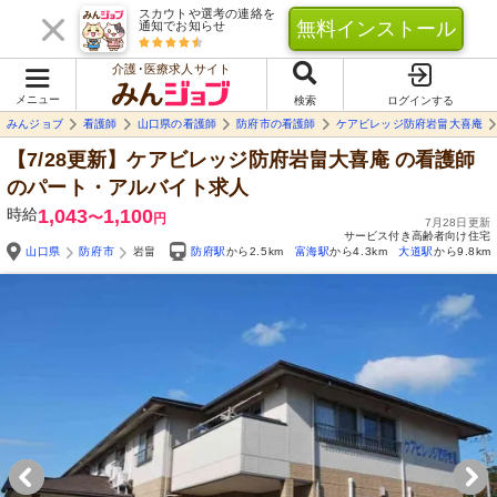
スカウトや選考の連絡を
無料インストール
通知でお知らせ
介護･医療求人サイト
メニュー
検索
ログインする
みんジョブ
看護師
山口県の看護師
防府市の看護師
ケアビレッジ防府岩畠大喜庵
【7/28更新】ケアビレッジ防府岩畠大喜庵
の看護師
のパート・アルバイト求人
時給
1,043
1,100
〜
円
7月28日更新
サービス付き高齢者向け住宅
山口県
防府市
岩畠
防府駅
から2.5km
富海駅
から4.3km
大道駅
から9.8km