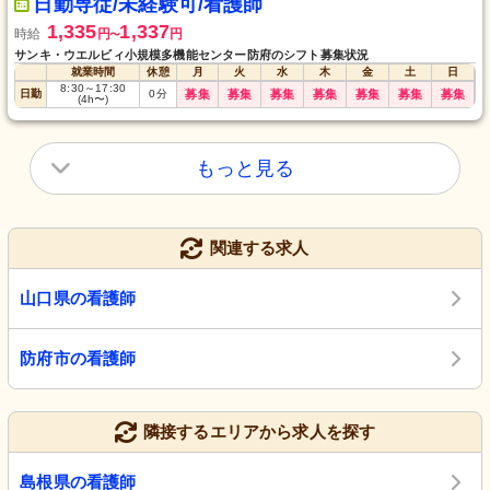
日勤専従/未経験可/看護師
1,335
1,337
時給
円
円
〜
サンキ・ウエルビィ小規模多機能センター防府のシフト募集状況
就業時間
休憩
月
火
水
木
金
土
日
8:30
～
17:30
日勤
0
分
募集
募集
募集
募集
募集
募集
募集
(4h〜)
もっと見る
関連する求人
山口県の看護師
防府市の看護師
隣接するエリアから求人を探す
島根県の看護師