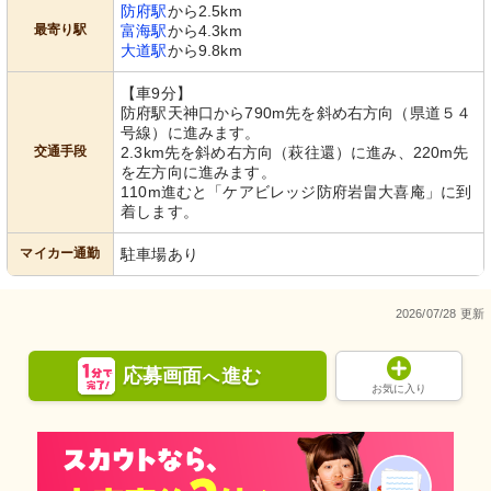
防府駅
から2.5km
最寄り駅
富海駅
から4.3km
大道駅
から9.8km
【車9分】
防府駅天神口から790m先を斜め右方向（県道５４
号線）に進みます。
交通手段
2.3km先を斜め右方向（萩往還）に進み、220m先
を左方向に進みます。
110m進むと「ケアビレッジ防府岩畠大喜庵」に到
着します。
マイカー通勤
駐車場あり
2026/07/28 更新
応募画面
進む
へ
お気に入り