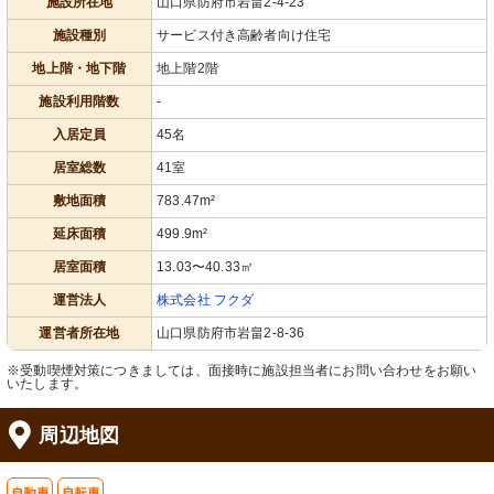
施設所在地
山口県防府市岩畠2-4-23
施設種別
サービス付き高齢者向け住宅
地上階・地下階
地上階2階
施設利用階数
-
入居定員
45名
居室総数
41室
敷地面積
783.47m²
延床面積
499.9m²
居室面積
13.03〜40.33㎡
運営法人
株式会社 フクダ
運営者所在地
山口県防府市岩畠2-8-36
※受動喫煙対策につきましては、面接時に施設担当者にお問い合わせをお願い
いたします。
周辺地図