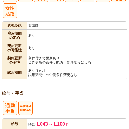
子育てママパ
パ活躍
資格必須
看護師
雇用期間
あり
の定め
契約更新
あり
の可能性
契約更新
条件付きで更新あり
の基準
契約更新の条件：能力・勤務態度による
あり 3ヵ月
試用期間
試用期間中の労働条件変更なし
給与・手当
人事評価制度
1,043
1,100
給与
時給
〜
円
あり