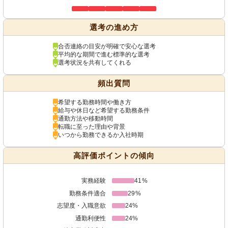
選考の進め方
合否連絡の目安が明確で安心な選考
平均的な期間で進む標準的な選考
選考状況を共有してくれる
頻出質問
希望する勤務時間や働き方
給与や休日など希望する勤務条件
通勤方法や移動時間
転職に至った理由や背景
いつから勤務できるか入社時期
高評価ポイントの傾向
実務経験
41%
勤務条件適合
29%
志望度・入職意欲
24%
通勤利便性
24%