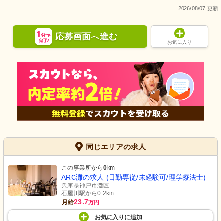
2026/08/07 更新
応募画面
進む
へ
お気に入り
同じエリアの求人
この事業所から
0
km
ARC灘の求人 (日勤専従/未経験可/理学療法士)
兵庫県神戸市灘区
石屋川駅から0.2km
23.7
月給
万円
お気に入り
に
追加