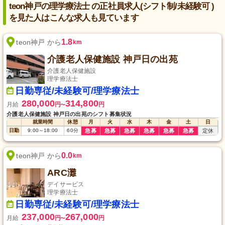
teon神戸の理学療法士 の正社員求人(シフト制/未経験可 )
を見た人はこんな求人も見ています
1.8
teon神戸 から
km
介護老人保健施設 神戸日の出苑
介護老人保健施設
理学療法士
日勤専従/未経験可/理学療法士
280,000
314,800
月給
円
円
〜
介護老人保健施設 神戸日の出苑のシフト募集状況
就業時間
休憩
月
火
水
木
金
土
日
日勤
9:00
～
18:00
60
分
急募
急募
急募
急募
急募
急募
定休
0.0
teon神戸 から
km
ARC灘
デイサービス
理学療法士
日勤専従/未経験可/理学療法士
237,000
267,000
月給
円
円
〜