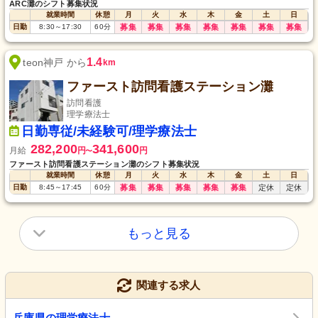
ARC灘のシフト募集状況
就業時間
休憩
月
火
水
木
金
土
日
日勤
8:30
～
17:30
60
分
募集
募集
募集
募集
募集
募集
募集
1.4
teon神戸 から
km
ファースト訪問看護ステーション灘
訪問看護
理学療法士
日勤専従/未経験可/理学療法士
282,200
341,600
月給
円
円
〜
ファースト訪問看護ステーション灘のシフト募集状況
就業時間
休憩
月
火
水
木
金
土
日
日勤
8:45
～
17:45
60
分
募集
募集
募集
募集
募集
定休
定休
もっと見る
関連する求人
兵庫県の理学療法士