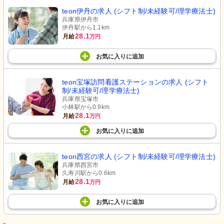
teon伊丹の求人 (シフト制/未経験可/理学療法士)
兵庫県伊丹市
伊丹駅から1.1km
28.1
月給
万円
お気に入り
に
追加
teon宝塚訪問看護ステーションの求人 (シフト
制/未経験可/理学療法士)
兵庫県宝塚市
小林駅から0.9km
28.1
月給
万円
お気に入り
に
追加
teon西宮の求人 (シフト制/未経験可/理学療法士)
兵庫県西宮市
久寿川駅から0.6km
28.1
月給
万円
お気に入り
に
追加