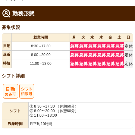
勤務形態
募集状況
就業時間
月
火
水
木
金
土
日
日勤
急募
急募
急募
急募
急募
急募
定休
8:30
17:30
～
遅番
急募
急募
急募
急募
急募
急募
定休
8:00
20:00
～
時短
急募
急募
急募
急募
急募
急募
定休
11:00
13:00
～
シフト詳細
シ
① 8:30〜17:30 （休憩60分）
シフト
② 8:00〜20:00 （休憩60分）
フト相談可
③ 11:00〜13:00
残業時間
月平均10時間