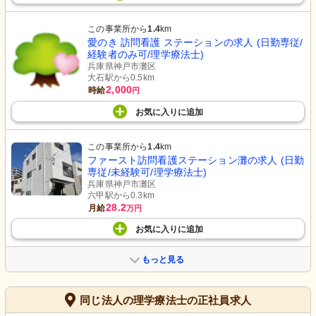
この事業所から
1.4
km
愛のき 訪問看護 ステーションの求人 (日勤専従/
経験者のみ可/理学療法士)
兵庫県神戸市灘区
大石駅から0.5km
2,000
時給
円
お気に入り
に
追加
この事業所から
1.4
km
ファースト訪問看護ステーション灘の求人 (日勤
専従/未経験可/理学療法士)
兵庫県神戸市灘区
六甲駅から0.3km
28.2
月給
万円
お気に入り
に
追加
もっと見る
同じ法人の理学療法士の正社員求人