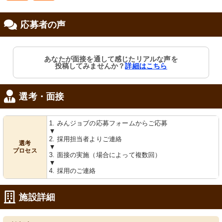
応募者の声
修制度あり
職支援あり
あなたが面接を通して感じたリアルな声を
投稿してみませんか？
詳細はこちら
選考・面接
1. みんジョブの応募フォームからご応募
▼
2. 採用担当者よりご連絡
選考
▼
プロセス
3. 面接の実施（場合によって複数回）
▼
4. 採用のご連絡
施設詳細