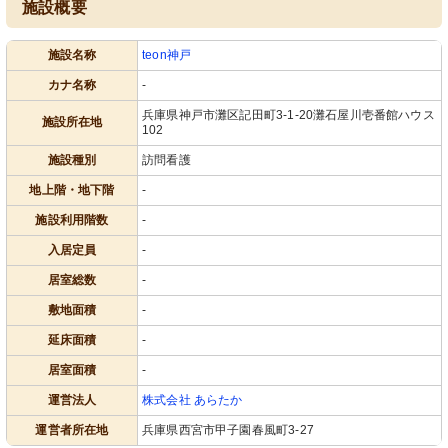
施設概要
施設名称
teon神戸
カナ名称
-
兵庫県神戸市灘区記田町3-1-20灘石屋川壱番館ハウス
施設所在地
102
施設種別
訪問看護
地上階・地下階
-
施設利用階数
-
入居定員
-
居室総数
-
敷地面積
-
延床面積
-
居室面積
-
運営法人
株式会社 あらたか
運営者所在地
兵庫県西宮市甲子園春風町3-27