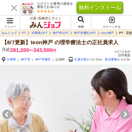
スカウトや選考の連絡を
無料インストール
通知でお知らせ
介護･医療求人サイト
メニュー
検索
ログインする
みんジョブ
PT
兵庫県のPT
神戸市のPT
神戸市灘区のPT
teon神戸
PT・正
【8/7更新】teon神戸
の理学療法士の正社員求人
月給
281,200
343,500
〜
円
8月7日更新
訪問看護
兵庫県
神戸市
神戸市灘区
記田町
石屋川駅
から0.2km
新在家駅
から0.6k