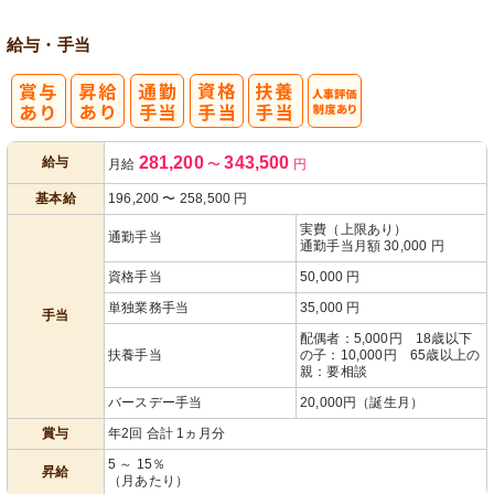
給与・手当
人事評価制度
281,200
343,500
給与
月給
〜
円
あり
基本給
196,200
〜
258,500
円
実費（上限あり）
通勤手当
通勤手当月額 30,000 円
資格手当
50,000 円
単独業務手当
35,000 円
手当
配偶者：5,000円 18歳以下
扶養手当
の子：10,000円 65歳以上の
親：要相談
バースデー手当
20,000円（誕生月）
賞与
年2回 合計 1ヵ月分
5 ～ 15％
昇給
（月あたり）