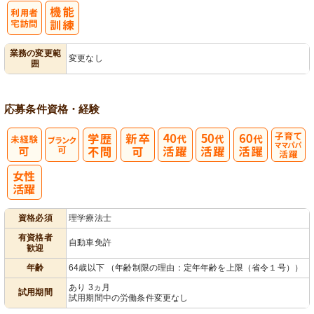
利
業務の変更範
変更なし
囲
用者宅訪問
応募条件
資格・経験
子育てママパ
パ活躍
資格必須
理学療法士
有資格者
自動車免許
歓迎
年齢
64歳以下 （年齢制限の理由：定年年齢を上限（省令１号））
あり 3ヵ月
試用期間
試用期間中の労働条件変更なし