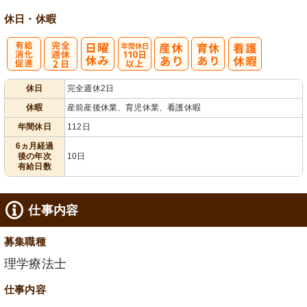
休日・休暇
有
完
年間休日
休日
完全週休2日
給消化促進
全週休2日
110日以上
休暇
産前産後休業、育児休業、看護休暇
年間休日
112日
6ヵ月経過
後の年次
10日
有給日数
仕事内容
募集職種
理学療法士
仕事内容