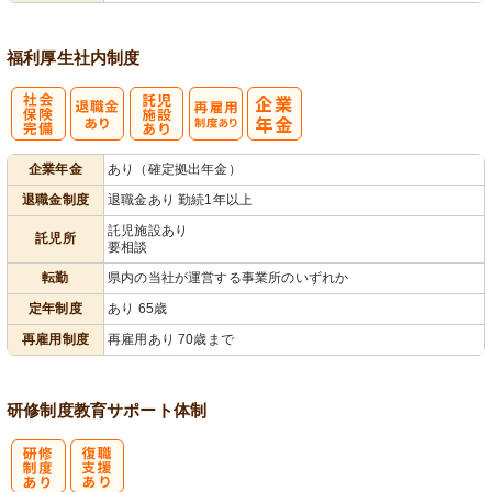
福利厚生
社内制度
社
託
再雇用制度あ
企業年金
あり（確定拠出年金）
会保険完備
児施設あり
り
退職金制度
退職金あり 勤続1年以上
託児施設あり
託児所
要相談
転勤
県内の当社が運営する事業所のいずれか
定年制度
あり 65歳
再雇用制度
再雇用あり 70歳まで
研修制度
教育
サポート体制
研
復