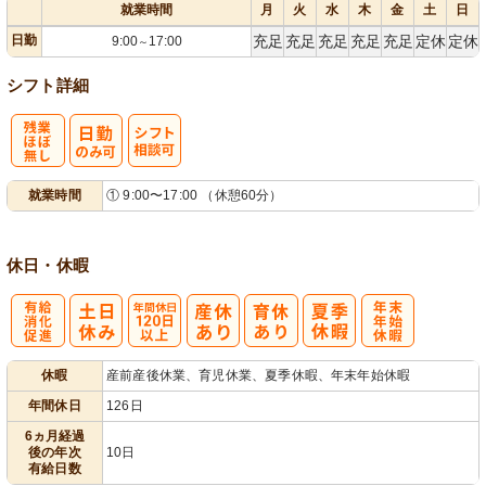
就業時間
月
火
水
木
金
土
日
日勤
充足
充足
充足
充足
充足
定休
定休
9:00
17:00
～
シフト詳細
残
シ
就業時間
① 9:00〜17:00 （休憩60分）
業ほぼなし
フト相談可
休日・休暇
有
年間休日
年
休暇
産前産後休業、育児休業、夏季休暇、年末年始休暇
給消化促進
120日以上
末年始休暇
年間休日
126日
6ヵ月経過
後の年次
10日
有給日数