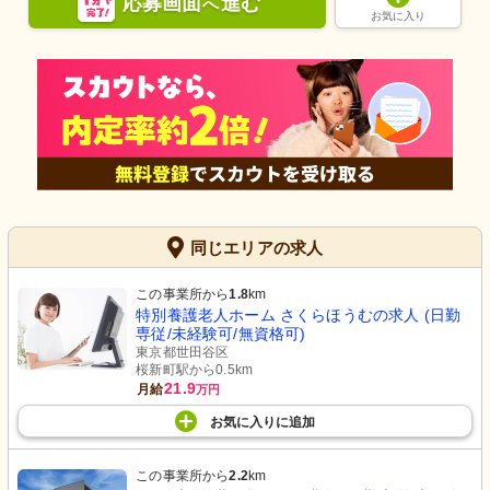
応募画面
進む
へ
お気に入り
同じエリアの求人
この事業所から
1.8
km
特別養護老人ホーム さくらほうむの求人 (日勤
専従/未経験可/無資格可)
東京都世田谷区
桜新町駅から0.5km
21.9
月給
万円
お気に入り
に
追加
この事業所から
2.2
km