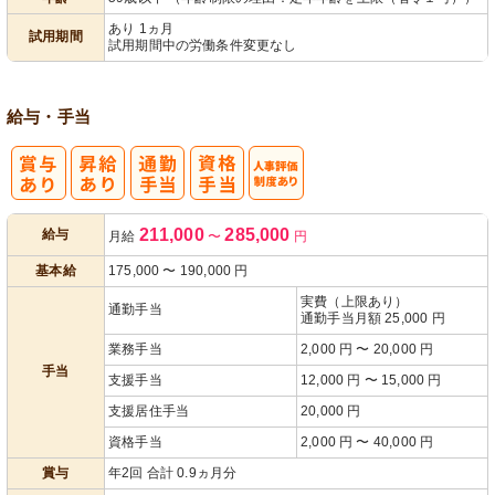
パ活躍
あり 1ヵ月
試用期間
試用期間中の労働条件変更なし
給与・手当
人事評価制度
211,000
285,000
給与
月給
〜
円
あり
基本給
175,000
〜
190,000
円
実費（上限あり）
通勤手当
通勤手当月額 25,000 円
業務手当
2,000 円 〜 20,000 円
手当
支援手当
12,000 円 〜 15,000 円
支援居住手当
20,000 円
資格手当
2,000 円 〜 40,000 円
賞与
年2回 合計 0.9ヵ月分