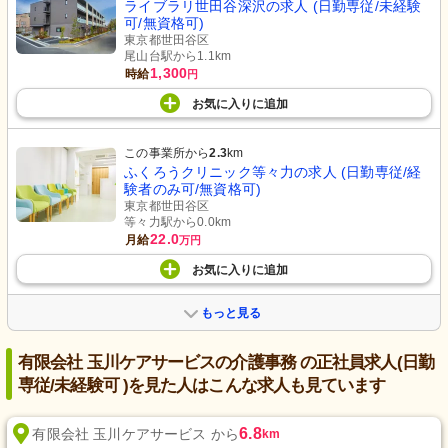
ライブラリ世田谷深沢の求人 (日勤専従/未経験
可/無資格可)
東京都世田谷区
尾山台駅から1.1km
1,300
時給
円
お気に入り
に
追加
この事業所から
2.3
km
ふくろうクリニック等々力の求人 (日勤専従/経
験者のみ可/無資格可)
東京都世田谷区
等々力駅から0.0km
22.0
月給
万円
お気に入り
に
追加
もっと見る
有限会社 玉川ケアサービスの介護事務 の正社員求人(日勤
専従/未経験可 )を見た人はこんな求人も見ています
6.8
有限会社 玉川ケアサービス から
km