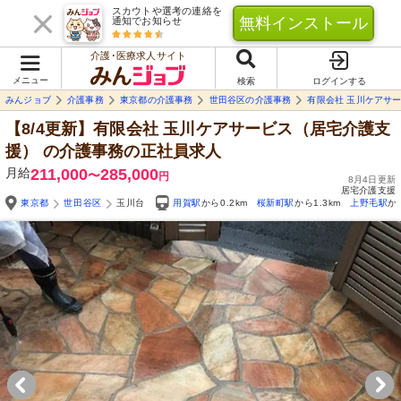
スカウトや選考の連絡を
無料インストール
通知でお知らせ
介護･医療求人サイト
メニュー
検索
ログインする
みんジョブ
介護事務
東京都の介護事務
世田谷区の介護事務
有限会社 玉川ケアサ
【8/4更新】有限会社 玉川ケアサービス（居宅介護支
援）
の介護事務の正社員求人
月給
211,000
285,000
〜
円
8月4日更新
居宅介護支援
東京都
世田谷区
玉川台
用賀駅
から0.2km
桜新町駅
から1.3km
上野毛駅
か