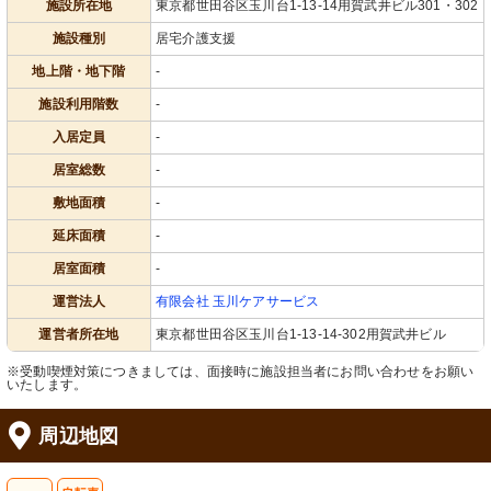
施設所在地
東京都世田谷区玉川台1-13-14用賀武井ビル301・302
施設種別
居宅介護支援
地上階・地下階
-
施設利用階数
-
入居定員
-
居室総数
-
敷地面積
-
延床面積
-
居室面積
-
運営法人
有限会社 玉川ケアサービス
運営者所在地
東京都世田谷区玉川台1-13-14-302用賀武井ビル
※受動喫煙対策につきましては、面接時に施設担当者にお問い合わせをお願い
いたします。
周辺地図