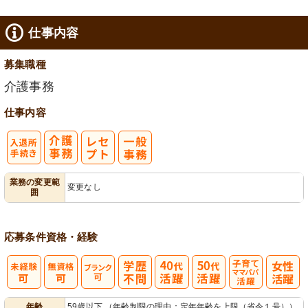
仕事内容
募集職種
介護事務
仕事内容
入
業務の変更範
変更なし
囲
退所手続き
応募条件
資格・経験
子育てママパ
年齢
59歳以下 （年齢制限の理由：定年年齢を上限（省令１号））