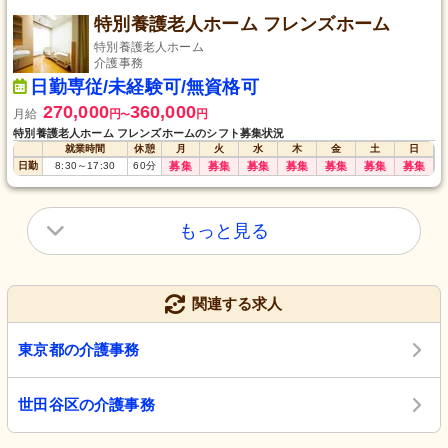
特別養護老人ホーム フレンズホーム
特別養護老人ホーム
介護事務
日勤専従/未経験可/無資格可
270,000
360,000
月給
円
円
〜
特別養護老人ホーム フレンズホームのシフト募集状況
就業時間
休憩
月
火
水
木
金
土
日
日勤
8:30
～
17:30
60
分
募集
募集
募集
募集
募集
募集
募集
もっと見る
関連する求人
東京都の介護事務
世田谷区の介護事務