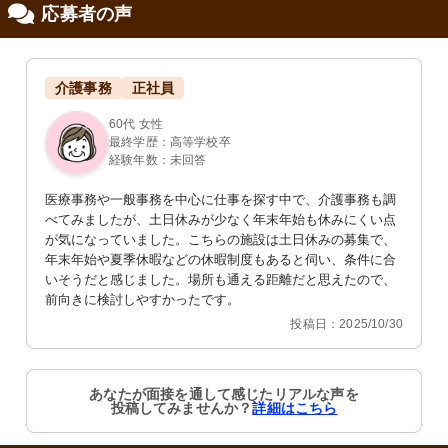
応募者の声
修制度あり
介護事務
正社員
60代 女性
最終学歴：高等学校卒
経験年数：未回答
医療事務や一般事務を中心に仕事を探す中で、介護事務も調
べてみましたが、土日休みが少なく年末年始も休みにくい点
が気になっていました。こちらの施設は土日休みの募集で、
年末年始や夏季休暇などの休暇制度もあると伺い、条件に合
いそうだと感じました。場所も通える距離だと思えたので、
前向きに検討しやすかったです。
投稿日：2025/10/30
あなたが面接を通して感じたリアルな声を
投稿してみませんか？
詳細はこちら