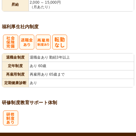
2,000 ～ 15,000円
昇給
（月あたり）
福利厚生
社内制度
社
再雇用制度あ
退職金制度
退職金あり 勤続3年以上
会保険完備
り
定年制度
あり 60歳
再雇用制度
再雇用あり 65歳まで
定期健康診断
あり
研修制度
教育
サポート体制
研