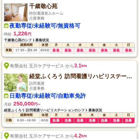
千歳敬心苑
特別養護老人ホーム
介護事務
夜勤専従/未経験可/無資格可
1,226
時給
円
千歳敬心苑のシフト募集状況
就業時間
休憩
月
火
水
木
金
土
日
夜勤
17:30
～
翌8:30
450
分
募集
募集
募集
募集
募集
募集
募集
3.1
有限会社 玉川ケアサービス から
km
経堂ふくろう 訪問看護リハビリステーション
訪問看護
介護事務
日勤専従/未経験可/自動車免許
250,000
月給
円
〜
経堂ふくろう 訪問看護リハビリステーションのシフト募集状況
就業時間
休憩
月
火
水
木
金
土
日
日勤
9:00
～
18:00
60
分
急募
急募
急募
急募
急募
急募
急募
4.2
有限会社 玉川ケアサービス から
km