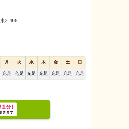
代活躍
代活躍
3-408
月
火
水
木
金
土
日
スペースです。手すりや専用椅子が設置され、移動
トイレ
広い空間で
います。
充足
充足
充足
充足
充足
充足
充足