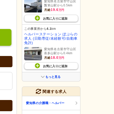
愛知県名古屋市守山区
瓢箪山駅から0.5km
19.6
月給
万円
お気に入り
に
追加
この事業所から
4.1
km
ヘルパーステーション ぽぷらの
求人 (日勤専従/未経験可/自動車
免許)
愛知県名古屋市守山区
喜多山駅から0.4km
18.0
月給
万円
お気に入り
に
追加
もっと見る
関連する求人
愛知県の介護職・ヘルパー