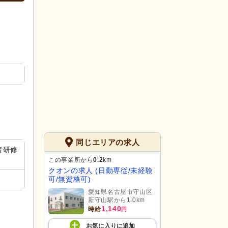
同じエリアの求人
者研修
この事業所から
0.2
km
クオンの求人 (日勤専従/未経験
可/無資格可)
愛知県名古屋市守山区
新守山駅から1.0km
1,140
時給
円
お気に入り
に
追加