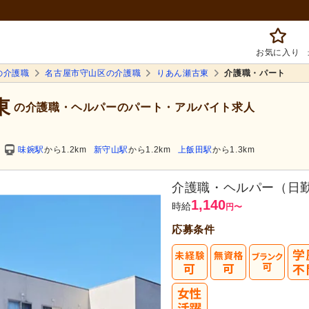
お気に入り
の介護職
名古屋市守山区の介護職
りあん瀬古東
介護職・パート
東
の介護職・ヘルパーのパート・アルバイト求人
味鋺駅
から1.2km
新守山駅
から1.2km
上飯田駅
から1.3km
介護職・ヘルパー（日
1,140
時給
円
〜
応募条件