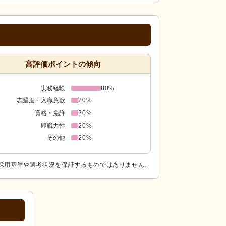
高評価ポイントの傾向
実務経験
80%
志望度・入職意欲
20%
資格・免許
20%
即戦力性
20%
その他
20%
採用基準や選考状況を保証するものではありません。