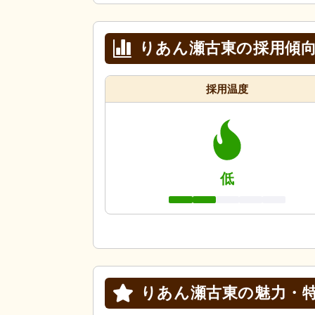
りあん瀬古東の採用傾
採用温度
低
りあん瀬古東の
魅力・