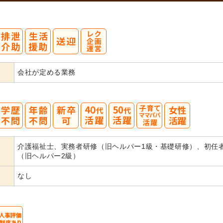
会社が定める業務
40
50
介護福祉士、実務者研修（旧ヘルパー1級・基礎研修）、初任
代活躍
代活躍
（旧ヘルパー2級）
なし