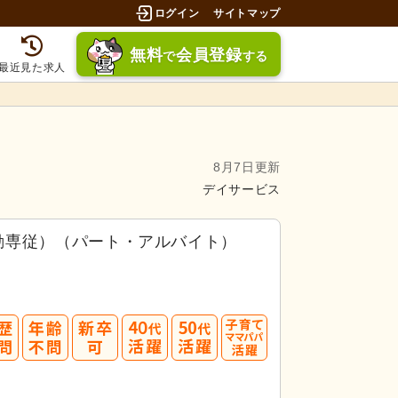
ログイン
サイトマップ
無料
会員登録
で
する
最近見た求人
8月7日更新
デイサービス
勤専従）（パート・アルバイト）
40
50