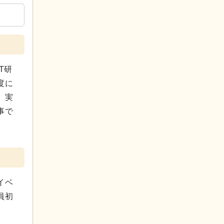
T研
度に
、実
事で
イベ
員初