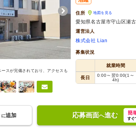
住所
地図を見る
愛知県名古屋市守山区瀬古東
運営法人
株式会社 Lian
募集状況
就業時間
ペースが完備されており、アクセスも
浴室
快適で安全に配慮した入浴
～
～
0:00
翌0:00
(1
も楽です。
長日
4h)
応募画面
進む
り
追加
へ
に