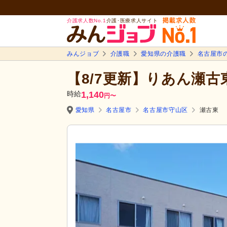
介護求人数No.1
介護･医療求人サイト
みんジョブ
介護職
愛知県の介護職
名古屋市
【8/7更新】りあん瀬古
時給
1,140
円
〜
愛知県
名古屋市
名古屋市守山区
瀬古東