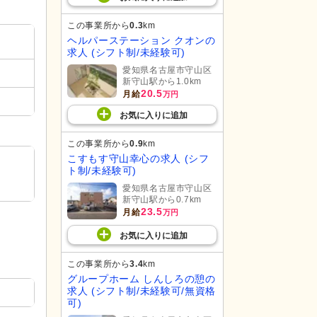
この事業所から
0.3
km
ヘルパーステーション クオンの
求人 (シフト制/未経験可)
愛知県名古屋市守山区
新守山駅から1.0km
20.5
月給
万円
お気に入り
に
追加
この事業所から
0.9
km
こすもす守山幸心の求人 (シフ
ト制/未経験可)
愛知県名古屋市守山区
新守山駅から0.7km
23.5
月給
万円
お気に入り
に
追加
この事業所から
3.4
km
グループホーム しんしろの憩の
求人 (シフト制/未経験可/無資格
可)